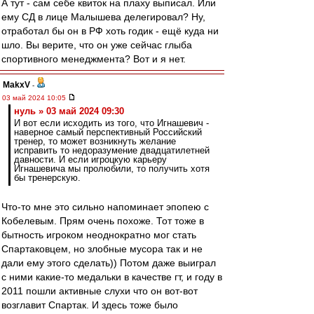
А тут - сам себе квиток на плаху выписал. Или
ему СД в лице Малышева делегировал? Ну,
отработал бы он в РФ хоть годик - ещё куда ни
шло. Вы верите, что он уже сейчас глыба
спортивного менеджмента? Вот и я нет.
MakxV
-
03 май 2024 10:05
нуль » 03 май 2024 09:30
И вот если исходить из того, что Игнашевич -
наверное самый перспективный Российский
тренер, то может возникнуть желание
исправить то недоразумение двадцатилетней
давности. И если игроцкую карьеру
Игнашевича мы пролюбили, то получить хотя
бы тренерскую.
Что-то мне это сильно напоминает эпопею с
Кобелевым. Прям очень похоже. Тот тоже в
бытность игроком неоднократно мог стать
Спартаковцем, но злобные мусора так и не
дали ему этого сделать)) Потом даже выиграл
с ними какие-то медальки в качестве гт, и году в
2011 пошли активные слухи что он вот-вот
возглавит Спартак. И здесь тоже было