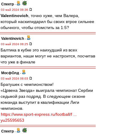
Спектр
-
03 май 2024 08:36
Valentinovich
, точно хуже, чем Валера,
который наскипидарил бы своих втрое сильнее
обычного, чтобы отомстить за 1:5?
Valentinovich
-
03 май 2024 08:25
Балтика в кубке это наихудший из всех
вариантов, наши могут не настроится, посчитав
что уже в финале
МосфОлд
-
03 май 2024 08:03
Братушек с чемпионством!
«Црвена Звезда» выиграла чемпионат Сербии
седьмой раз подряд. В следующем сезоне
команда выступит в квалификации Лиги
чемпионов.
https://www.sport-express.ru/football/f ...
yu25595653
Спектр
-