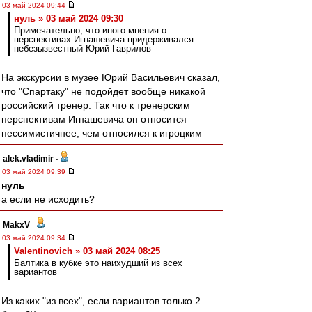
03 май 2024 09:44
нуль » 03 май 2024 09:30
Примечательно, что иного мнения о
перспективах Игнашевича придерживался
небезызвестный Юрий Гаврилов
На экскурсии в музее Юрий Васильевич сказал,
что "Спартаку" не подойдет вообще никакой
российский тренер. Так что к тренерским
перспективам Игнашевича он относится
пессимистичнее, чем относился к игроцким
alek.vladimir
-
03 май 2024 09:39
нуль
а если не исходить?
MakxV
-
03 май 2024 09:34
Valentinovich » 03 май 2024 08:25
Балтика в кубке это наихудший из всех
вариантов
Из каких "из всех", если вариантов только 2