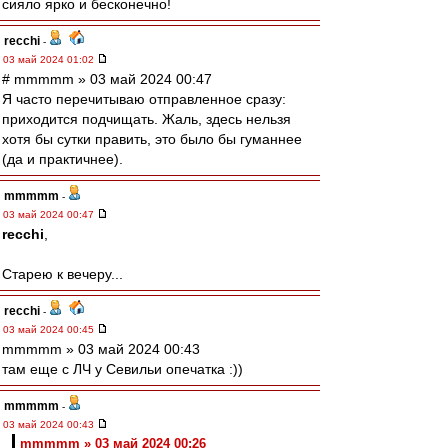
сияло ярко и бесконечно!
recchi
-
03 май 2024 01:02
# mmmmm » 03 май 2024 00:47
Я часто перечитываю отправленное сразу:
приходится подчищать. Жаль, здесь нельзя
хотя бы сутки править, это было бы гуманнее
(да и практичнее).
mmmmm
-
03 май 2024 00:47
recchi
,
Старею к вечеру...
recchi
-
03 май 2024 00:45
mmmmm » 03 май 2024 00:43
там еще с ЛЧ у Севильи опечатка :))
mmmmm
-
03 май 2024 00:43
mmmmm » 03 май 2024 00:26