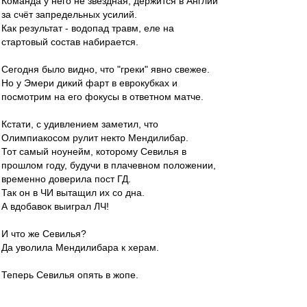
Команда у него не звёздная, держится в Англии
за счёт запредельных усилий.
Как результат - водопад травм, еле на
стартовый состав набирается.
Сегодня было видно, что "греки" явно свежее.
Но у Эмери дикий фарт в еврокубках и
посмотрим на его фокусы в ответном матче.
Кстати, с удивлением заметил, что
Олимпиакосом рулит некто Мендилибар.
Тот самый ноунейм, которому Севилья в
прошлом году, будучи в плачевном положении,
временно доверила пост ГД.
Так он в ЧИ вытащил их со дна.
А вдобавок выиграл ЛЧ!
И что же Севилья?
Да уволила Мендилибара к херам.
Теперь Севилья опять в жопе.
А Мендилибар в полуфинале еврокубка и
почти в финале.