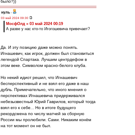
было?))
нуль
-
03 май 2024 09:30
МосфОлд » 03 май 2024 00:19
А разве у нас кто-то Игогошевича привечает?
Да. И эту позицию даже можно понять.
Игнашевич, как игрок, должен был становиться
легендой Спартака. Лучшим центрдефом в
этом веке. Символом красно-белого клуба.
Но некий идиот решил, что Игнашевич
бесперспективный и не взял его даже в наш
дубль. Примечательно, что иного мнения о
перспективах Игнашевича придерживался
небезызвестный Юрий Гаврилов, который тогда
взял его к себе... Но в итоге будущего
рекордсмена по числу матчей за сборную
России мы пролюбили. Сами. Никаким конём
на тот момент он не был.