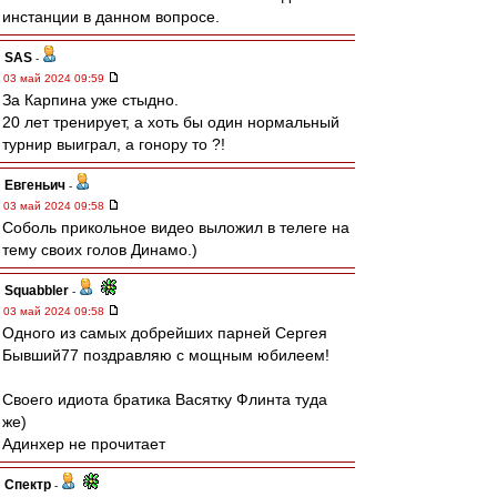
инстанции в данном вопросе.
SAS
-
03 май 2024 09:59
За Карпина уже стыдно.
20 лет тренирует, а хоть бы один нормальный
турнир выиграл, а гонору то ?!
Евгеньич
-
03 май 2024 09:58
Соболь прикольное видео выложил в телеге на
тему своих голов Динамо.)
Squabbler
-
03 май 2024 09:58
Одного из самых добрейших парней Сергея
Бывший77 поздравляю с мощным юбилеем!
Своего идиота братика Васятку Флинта туда
же)
Адинхер не прочитает
Спектр
-