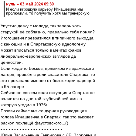
нуль » 03 май 2024 09:30
И если игроцкую карьеру Игнашевича мы
пролюбили, то получить хотя бы тренерскую
Упустил девку с молоду, так теперь хоть
старухой её соблазню, правильно тебя понял?
Игогошевич превратился в типичного выходца
с канюшни и в Спартаковскую идеологему
может вписаться только в мечтах фанов
либерально-европейских взглядов да
ценностей.
Если когда-то Бесков, прямиком из вражеского
лагеря, пришёл в роли спасителя Спартака, то
это проканало именно от безысходки царящей
в КБ лагере.
Сейчас же совсем иная ситуация и Спартак не
валяется на дне той глубочайшей ямы в
которую угодил в 1976г.
Позови сейчас чья-то дурная руководящая
голова Игнашевича в Спартак, так это вызовет
раскол похлещё фаустовского...((
- - - - - - - - - - - - - - - - - - - - - - -
Юрия Васильевича Гаврилова с ДР! Здоровья и