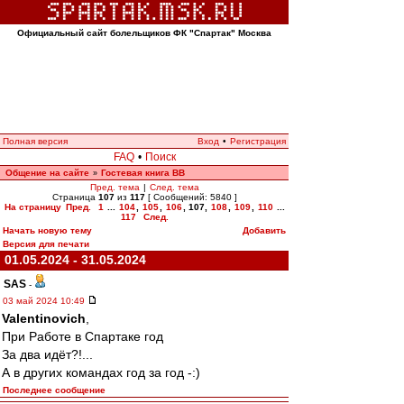
Официальный сайт болельщиков ФК "Спартак" Москва
Полная версия
Вход
•
Регистрация
FAQ
•
Поиск
Общение на сайте
Гостевая книга ВВ
»
Пред. тема
|
След. тема
Страница
107
из
117
[ Сообщений: 5840 ]
На страницу
Пред.
1
...
104
,
105
,
106
,
107
,
108
,
109
,
110
...
117
След.
Начать новую тему
Добавить
Версия для печати
01.05.2024 - 31.05.2024
SAS
-
03 май 2024 10:49
Valentinovich
,
При Работе в Спартаке год
За два идёт?!...
А в других командах год за год -:)
Последнее сообщение