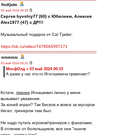
RedQuite
-
03 май 2024 00:35
Сергея byvshiy77 (60) с Юбилеем, Алексея
Alex1977 (47) с ДР!!!
Музыкальный подарок от Cal Tjader:
https://ok.ru/video/7478565997171
mmmmm
-
03 май 2024 00:32
МосфОлд » 03 май 2024 00:19
А разве у нас кто-то Игогошевича привечает?
Кстати,
тренер
Игнашевич лично у меня
вызывает уважение.
За коней играл? Так Бесков и вовсе за мусоров
бегал, тренером там был.
Не надо путать игроков/тренеров с фанатами.
В отличие от болельщиков, все они "нынче
здесь, завтра там".