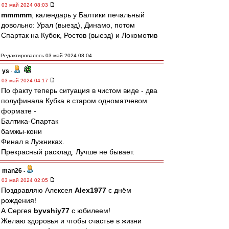
03 май 2024 08:03
mmmmm
, календарь у Балтики печальный
довольно: Урал (выезд), Динамо, потом
Спартак на Кубок, Ростов (выезд) и Локомотив
Редактировалось 03 май 2024 08:04
ys
-
03 май 2024 04:17
По факту теперь ситуация в чистом виде - два
полуфинала Кубка в старом одноматчевом
формате -
Балтика-Спартак
бамжы-кони
Финал в Лужниках.
Прекрасный расклад. Лучше не бывает.
man26
-
03 май 2024 02:05
Поздравляю Алексея
Alex1977
с днём
рождения!
А Сергея
byvshiy77
с юбилеем!
Желаю здоровья и чтобы счастье в жизни