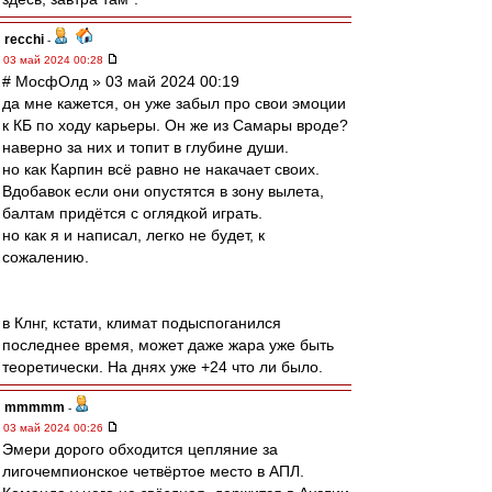
recchi
-
03 май 2024 00:28
# МосфОлд » 03 май 2024 00:19
да мне кажется, он уже забыл про свои эмоции
к КБ по ходу карьеры. Он же из Самары вроде?
наверно за них и топит в глубине души.
но как Карпин всё равно не накачает своих.
Вдобавок если они опустятся в зону вылета,
балтам придётся с оглядкой играть.
но как я и написал, легко не будет, к
сожалению.
в Клнг, кстати, климат подыспоганился
последнее время, может даже жара уже быть
теоретически. На днях уже +24 что ли было.
mmmmm
-
03 май 2024 00:26
Эмери дорого обходится цепляние за
лигочемпионское четвёртое место в АПЛ.