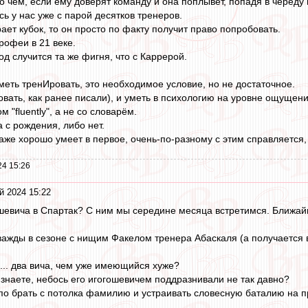
о чём, если ему доверят команду и она поплывёт, попадя в череду 
сь у нас уже с парой десятков тренеров.
ет кубок, то он просто по факту получит право попробовать.
рофеи в 21 веке.
од случится та же фигня, что с Каррерой.
меть тренИровать, это необходимое условие, но не достаточное.
вать, как ранее писали), и уметь в психологию на уровне ощущени
 "fluently", а не со словарём.
а с рождения, либо нет.
же хорошо умеет в первое, очень-по-разному с этим справляется, и
24 15:26
й 2024 15:22
шевича в Спартак? С ним мы середине месяца встретимся. Ближайш
важды в сезоне с нищим Факелом тренера Абаскаля (а получается в 
... два вича, чем уже имеющийся хуже?
наете, небось его игогошевичем поддразнивали не так давно?
лупо брать с потолка фамилию и устраивать словесную баталию на 