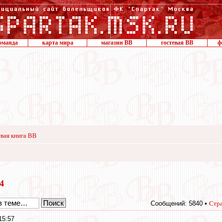
оманда
карта мира
магазин ВВ
гостевая ВВ
ф
вая книга ВВ
24
Сообщений: 5840 •
Стр
15:57