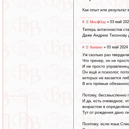
Как опыт или результат
#
МосфОлд
» 03 май 202
Теперь антагонистов ста
Даже Андрею Тихонову до
#
Summer
» 03 май 2024 
Уж сколько раз твердили
Что тренер, он не прост
И не просто управленец
Он ещё и психолог, пот
которых не касается л
В его прямые обязанно
Потому, бессмысленно п
И да, есть очевидное, ч
возрастом в определённ
Тут от рождения дано ли
Поэтому, если язык Сли