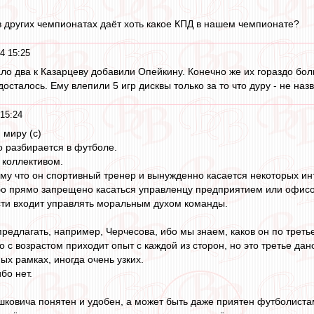
 в других чемпионатах даёт хоть какое КПД в нашем чемпионате?
4 15:25
ло два к Казарцеву добавили Опейкину. Конечно же их гораздо боль
сталось. Ему влепили 5 игр дисквы только за то что дуру - не назв
15:24
 миру (c)
о разбирается в футболе.
 коллективом.
ому что он спортивный тренер и вынужденно касается некоторых и
ибо прямо запрещено касаться управленцу предприятием или офис
сти входит управлять моральным духом команды.
редлагать, например, Черчесова, ибо мы знаем, каков он по треть
то с возрастом приходит опыт с каждой из сторон, но это третье дан
ых рамках, иногда очень узких.
бо нет.
шковича понятен и удобен, а может быть даже приятен футболистам,