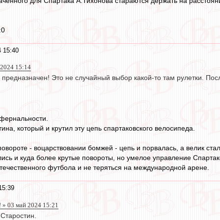
аченного для Спартака А.Тихонова стараются держать на расстояни
:0
 15:40
2024 15:14
предназначен! Это не случайный выбор какой-то там рулетки. Посл
нфернальности.
ина, который и крутил эту цепь спартаковского велосипеда.
овороте - воцарствовании бомжей - цепь и порвалась, а велик стал
ись и куда более крутые повороты, но умелое управление Спартак
отечественного футбола и не теряться на международной арене.
15:39
 » 03 май 2024 15:21
Старостин.