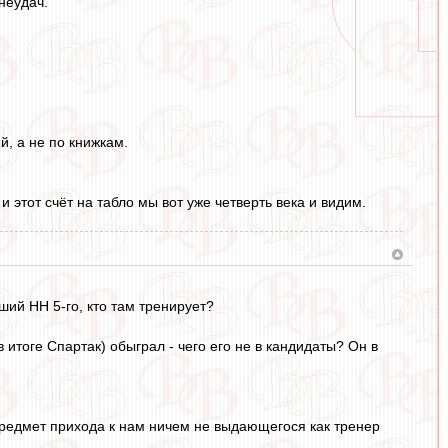
неудач.
й, а не по книжкам.
 этот счёт на табло мы вот уже четверть века и видим.
ий НН 5-го, кто там тренирует?
итоге Спартак) обыграл - чего его не в кандидаты? Он в
предмет прихода к нам ничем не выдающегося как тренер