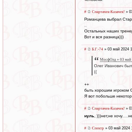
#
Спартачек-Казачек!
» 0
Романцева выбрал Стар
..
Остальных наших трене
Вот и вся разница)))
#
Б.Г.-74
» 03 май 2024 1
МосфОлд » 03 май 
Олег Иванович был 
((
++
быть хорошим игроком С
Я вот побольше некотор
#
Спартачек-Казачек!
» 0
нуль
, )))нет,не хочу....
#
Спектр
» 03 май 2024 