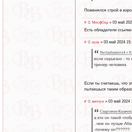
Поменялся строй в коро
#
МосфОлд
» 03 май 202
Есть обладатели ссылк
#
нуль
» 03 май 2024 15:
Nevladimirovi4 » 0
если серьезно - т
тренер человека
Если ты считаешь, что 
пытаешься таким образо
#
митхун
» 03 май 2024 
Спартачек-Казачек!
а кто он такой что
..чем он лучше Аба
-почему он??????