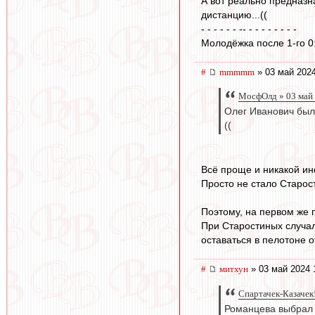
А вот реально предназн
дистанцию...((
- - - - - - -- - - - - - - - -
Молодёжка после 1-го 0
#
mmmmm
» 03 май 2024
МосфОлд » 03 май 
Олег Иванович был 
((
Всё проще и никакой и
Просто не стало Старост
Поэтому, на первом же п
При Старостиных случал
оставаться в пелотоне 
#
митхун
» 03 май 2024 
Спартачек-Казачек!
Романцева выбрал 