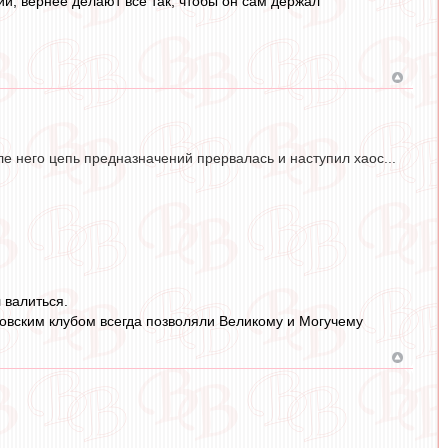
и, вернее делают всё так, чтобы он сам держал
е него цепь предназначений прервалась и наступил хаос...
 валиться.
овским клубом всегда позволяли Великому и Могучему