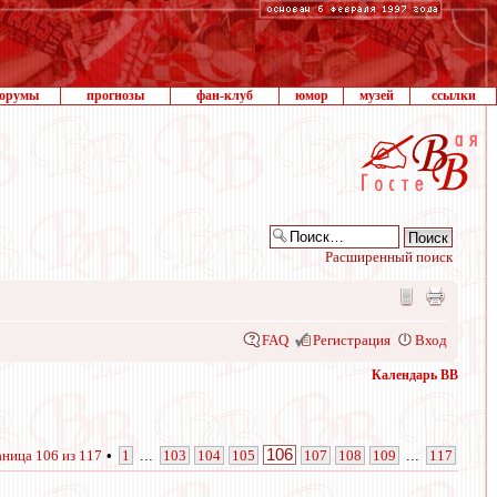
орумы
прогнозы
фан-клуб
юмор
музей
ссылки
Расширенный поиск
FAQ
Регистрация
Вход
Календарь ВВ
106
аница
106
из
117
•
1
...
103
104
105
107
108
109
...
117