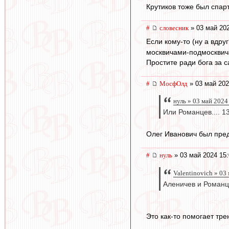
Крутиков тоже был спарт
#
словесник
» 03 май 202
Если кому-то (ну а вдруг
москвичами-подмосквич
Простите ради бога за 
#
МосфОлд
» 03 май 202
нуль » 03 май 2024
Или Романцев.... 13
Олег Иванович был пред
#
нуль
» 03 май 2024 15:
Valentinovich » 03
Аленичев и Романц
Это как-то помогает тр