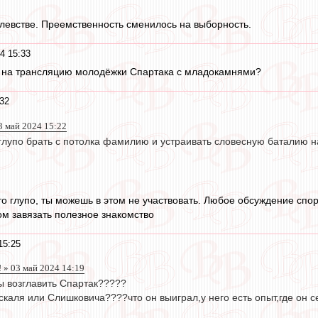
левстве. Преемственность сменилось на выборность.
4 15:33
и на трансляцию молодёжки Спартака с младокамнями?
32
3 май 2024 15:22
о глупо брать с потолка фамилию и устраивать словесную баталию 
это глупо, ты можешь в этом не участвовать. Любое обсуждение спо
м завязать полезное знакомство
15:25
 » 03 май 2024 14:19
бы возглавить Спартак?????
скаля или Слишковича????что он выиграл,у него есть опыт,где он 