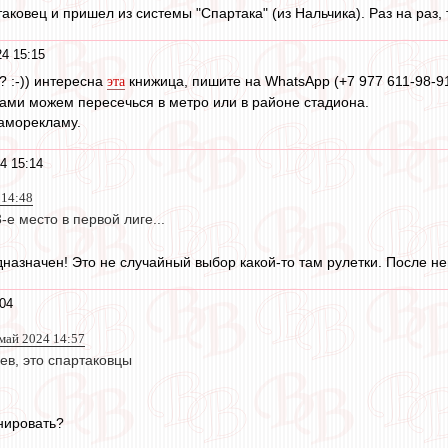
аковец и пришел из системы "Спартака" (из Нальчика). Раз на раз, 
4 15:15
? :-)) интересна
книжица, пишите на WhatsApp (+7 977 611-98-91
эта
ами можем пересечься в метро или в районе стадиона.
саморекламу.
4 15:14
 14:48
-е место в первой лиге...
назначен! Это не случайный выбор какой-то там рулетки. После нег
04
 май 2024 14:57
ев, это спартаковцы
енировать?