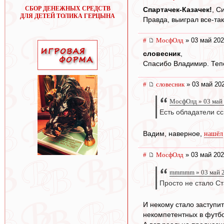
СБОР ДЕНЕЖНЫХ СРЕДСТВ
Спартачек-Казачек!
, С
ДЛЯ ДЕТЕЙ ТОЛИКА ГЕРЦЫНА
Правда, выиграл все-так
#
МосфОлд
» 03 май 202
словесник
,
Спасибо Владимир. Тепе
#
словесник
» 03 май 202
МосфОлд » 03 май 
Есть обладатели с
Вадим, наверное,
нашёл
#
МосфОлд
» 03 май 202
mmmmm » 03 май 2
Просто не стало Ст
И некому стало заступи
некомпетентных в футбо