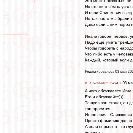
Это может оказаться ни 
Но это ни о чём случало
И если Слишкович выигра
Не так часто мы брали т
Даже если с ним через г
Иначе говоря, первое, у
Надо ещё уметь тренЕро
Чтобы говорить с народом
Что либо есть у человек
Каждый, который если да
Редактировалось 03 май 20
#
Nevladimirovi4
» 03 ма
А чего обсуждаете Игна
Его и обсуждайте)))
Ташуев вон стонет, он д
топ просится
Игнашевич - Слишкович 
Просто фамилию давно з
А если серьезно - то г
человека.