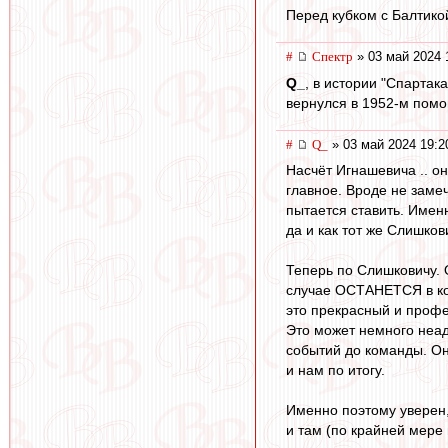
Перед кубком с Балтико
#
Спектр
» 03 май 2024 
Q_
, в истории "Спартак
вернулся в 1952-м помо
#
Q_
» 03 май 2024 19:2
Насчёт Игнашевича .. он
главное. Вроде не заме
пытается ставить. Именн
да и как тот же Слишков
Теперь по Слишковичу. 
случае ОСТАНЕТСЯ в ком
это прекрасный и профе
Это может немного неа
событий до команды. Он 
и нам по итогу.
Именно поэтому уверен, 
и там (по крайней мере