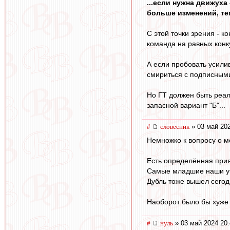
...если нужна движуха
больше изменений, тем
С этой точки зрения - к
команда на равных кон
А если пробовать усили
смириться с подписными
Но ГТ должен быть реаль
запасной вариант "Б"...
#
словесник
» 03 май 202
Немножко к вопросу о м
Есть определённая прия
Самые младшие наши уча
Дубль тоже вышел сегод
Наоборот было бы хуже ;
#
нуль
» 03 май 2024 20: