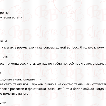
рочку
, если есть-:)
19:34
 ли мы их в результате - уже совсем другой вопрос. Я только к том
 19:31
сь, то когда все, кто выше нас по табличке, всё проиграют, в матч
8
ходячая энциклопедия .. :)
ет стать таким вот .. причём лично я не считаю такие шаги отсутс
олок в развитии и фактически "закончить", тем более сейчас, когда 
е получить ничего.
9:22