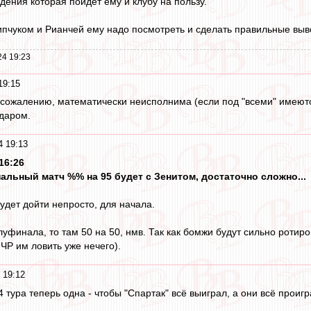
ения которая пойдёт ему и клубу на пользу.
пчуком и Рианчей ему надо посмотреть и сделать правильные выв
24 19:23
19:15
 к сожалению, математически неисполнима (если под "всеми" имеютс
даром.
4 19:13
16:26
альный матч %% на 95 будет с Зенитом, достаточно сложно...
дет дойти непросто, для начала.
луфинала, то там 50 на 50, нмв. Так как бомжи будут сильно ротиров
ЧР им ловить уже нечего).
 19:12
 тура теперь одна - чтобы "Спартак" всё выиграл, а они всё проигра