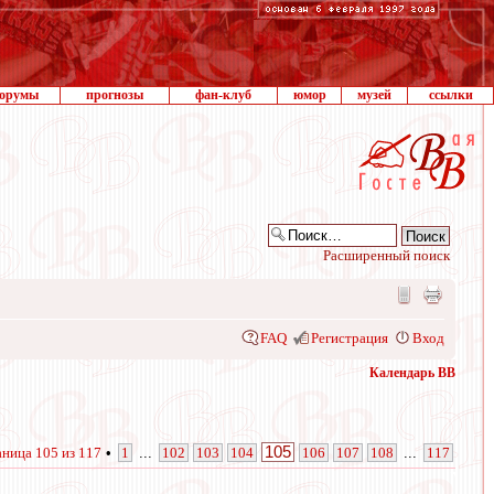
орумы
прогнозы
фан-клуб
юмор
музей
ссылки
Расширенный поиск
FAQ
Регистрация
Вход
Календарь ВВ
105
аница
105
из
117
•
1
...
102
103
104
106
107
108
...
117