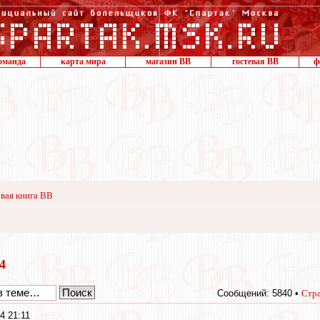
оманда
карта мира
магазин ВВ
гостевая ВВ
ф
вая книга ВВ
24
Сообщений: 5840 •
Стр
4 21:11