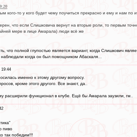
9:20
ым кого-то у кого будет чему поучиться прекрасно и ему и нам по и
рен, что если Слишковича вернут на вторые роли, то первым точно
крайней мере в лице Амарала) люди всё же
зать, что полной глупостью является вариант, когда Слишкович явл
 наблюдали когда он был помощником Абаскаля...
 19:44
носилась именно к этому другому вопросу.
росов, кроме этого другого. Все знают, да..
му расширили функционал в клубе. Ещё бы Амарала заузили, гм..
42
тика"
о пиво
ко так победим!!!