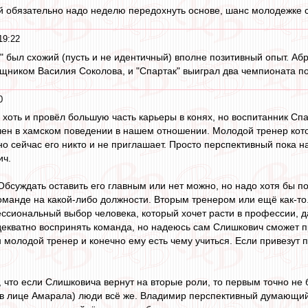
й обязательно надо неделю передохнуть основе, шанс молодежке 
19:22
а" был схожий (пусть и не идентичный) вполне позитивный опыт. Аб
щником Василия Соколова, и "Спартак" выиграл два чемпионата п
0
 хоть и провёл большую часть карьеры в конях, но воспитанник Спа
чен в хамском поведении в нашем отношении. Молодой тренер кото
о сейчас его никто и не приглашает. Просто перспективный пока н
ич.
Обсуждать оставить его главным или нет можно, но надо хотя бы 
анде на какой-либо должности. Вторым тренером или ещё как-то. 
ссиональный выбор человека, который хочет расти в профессии, 
декватно воспринять команда, но надеюсь сам Слишкович сможет 
молодой тренер и конечно ему есть чему учиться. Если привезут п
что если Слишковича вернут на вторые роли, то первым точно не б
 в лице Амарала) люди всё же. Владимир перспективный думающи