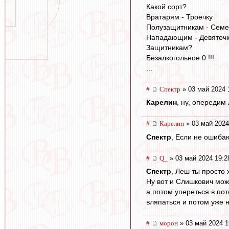
Какой сорт?
Вратарям - Троечку
Полузащитникам - Семе
Нападающим - Девяточку
Защитникам?
Безалкогольное 0 !!!
...
#
Спектр
» 03 май 2024 
Карелин
, ну, опередим
#
Карелин
» 03 май 2024
Спектр
, Если не ошибаю
#
Q_
» 03 май 2024 19:2
Спектр
, Леш ты просто 
Ну вот и Слишкович мож
а потом упереться в пот
вляпаться и потом уже н
#
морон
» 03 май 2024 1