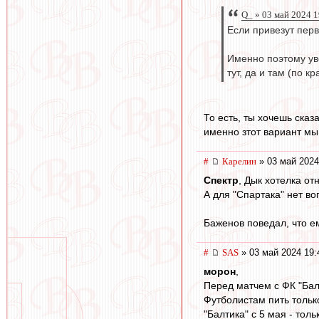
Q_ » 03 май 2024 1
Если привезут перв
Именно поэтому уве
тут, да и там (по 
То есть, ты хочешь ска
именно зтот вариант мы
#
Карелин
» 03 май 2024
Спектр
, Дык хотелка от
А для "Спартака" нет воп
Баженов поведал, что е
#
SAS
» 03 май 2024 19:
морон
,
Перед матчем с ФК "Бал
Футболистам пить тольк
"Балтика" с 5 мая - толь