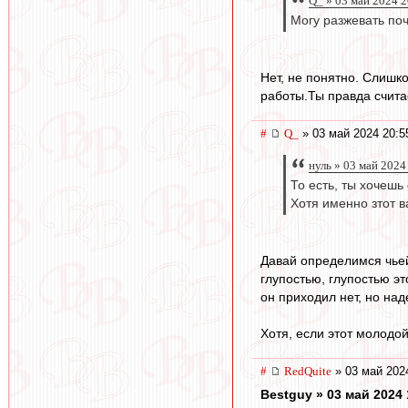
Q_ » 03 май 2024 2
Могу разжевать поч
Нет, не понятно. Слишк
работы.Ты правда считае
#
Q_
» 03 май 2024 20:5
нуль » 03 май 2024
То есть, ты хочешь
Хотя именно зтот 
Давай определимся чьей
глупостью, глупостью эт
он приходил нет, но над
Хотя, если этот молодой
#
RedQuite
» 03 май 202
Bestguy » 03 май 2024 