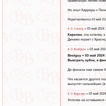
правильную линию повед
Но опыт Карреры с Пили
Редактировалось 03 май 20
#
Спектр
» 03 май 2024 
Карелин
, эта хотелка,
Динамо играет с Красно
#
RedQuite
» 03 май 202
Bestguy » 03 май 2024 
Выиграть кубок, а фин
До финала нам самим бу
Что касается другого по
выпустят сильнейших (в 
#
Карелин
» 03 май 2024
Хотелка на оставшиеся 4