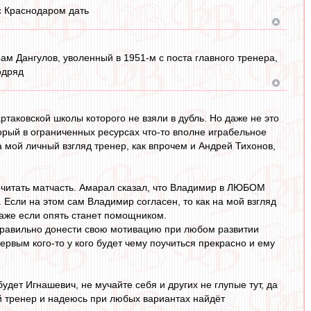
с Краснодаром дать
рам Дангулов, уволенный в 1951-м с поста главного тренера,
одряд
ртаковской школы которого не взяли в дубль. Но даже не это
рый в ограниченных ресурсах что-то вполне играбельное
а мой личный взгляд тренер, как впрочем и Андрей Тихонов,
почитать матчасть. Амарал сказал, что Владимир в ЛЮБОМ
Если на этом сам Владимир согласен, то как на мой взгляд
даже если опять станет помощником.
правильно донести свою мотивацию при любом развитии
ервым кого-то у кого будет чему поучиться прекрасно и ему
удет Игнашевич, не мучайте себя и других не глупые тут, да
й тренер и надеюсь при любых вариантах найдёт