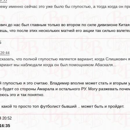
0:55
ему именно сейчас это уже было бы глупостью, а тогда когда он при
ович до нас был главным только во втором по силе дивизионе Китая
шь, что после этих нескольких матчей его акции так сильно взлете
5
 20:44
 сказать, что полной глупостью является вариант, когда Слишкови
вариант мы наблюдали когда он был помощником Абаскаля...
 глупостью я это считаю. Владимир вполне может стать и вторым у
о будет со стороны Амарала и остального РУ. Могу разжевать почем
еюсь это и так понятно.
 какой то просто топ футболист бывший .. может быть и пройдет.
4 20:52
16:35