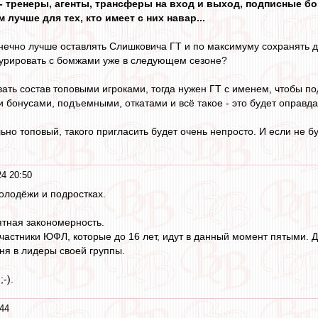
 - тренеры, агенты, трансферы на вход и выход, подписные бо
 лучше для тех, кто имеет с них навар...
онечно лучше оставлять Слишковича ГТ и по максимуму сохранять д
курировать с бомжами уже в следующем сезоне?
вать состав топовыми игроками, тогда нужен ГТ с именем, чтобы п
 бонусами, подъемными, откатами и всё такое - это будет оправда
но топовый, такого пригласить будет очень непросто. И если не бу
4 20:50
олодёжи и подростках.
тная закономерность.
стники ЮФЛ, которые до 16 лет, идут в данный момент пятыми. До 
ня в лидеры своей группы.
-).
44