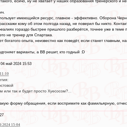
такого, есичо, ну не хватает у наших образования тренерского и 
ич.
пользует имеющийся ресурс, главное - эффективно. Оборона Черн
расскажи кому об этом полгода назад, не поверил бы никто. Контак
 реалиях гораздо быстрее пришлого разберётся, точнее уже в теме 
это не тренер для Спартака.
ет богатого опыта, неизвестно как поведёт, если станет главным, нав
дгоняет варианты, а ВВ решит, кто годный :D
 04 май 2024 15:53
 11:10
етия:
остовой
 или так и будет просто Хуесосом?...
такую форму обращения, если воспримите как фамильярную, отчес
27
й 2024 15:04