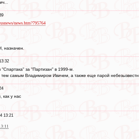
ич...
39
et/rusnews/news.htm?795764
Н, назначен.
13:32
"Спартака" за "Партизан" в 1999-м.
с тем самым Владимиром Ивичем, а также еще парой небезызвест
24
, как у нас
4 13:21
13:11