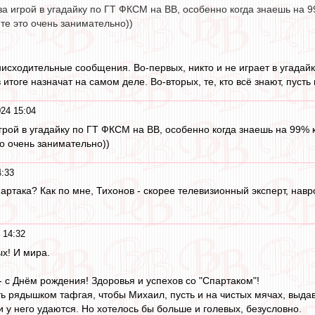
а игрой в угадайку по ГТ ФКСМ на ВВ, особенно когда знаешь на 9
те это очень занимательно))
нисходительные сообщения. Во-первых, никто и не играет в угадайк
в итоге назначат на самом деле. Во-вторых, те, кто всё знают, пуст
24 15:04
грой в угадайку по ГТ ФКСМ на ВВ, особенно когда знаешь на 99% 
то очень занимательно))
4:33
партака? Как по мне, Тихонов - скорее телевизионный эксперт, нав
 14:32
х! И мира.
 с Днём рождения! Здоровья и успехов со "Спартаком"!
ть рядышком тафгая, чтобы Михаил, пусть и на чистых мячах, выда
 у него удаются. Но хотелось бы больше и голевых, безусловно.