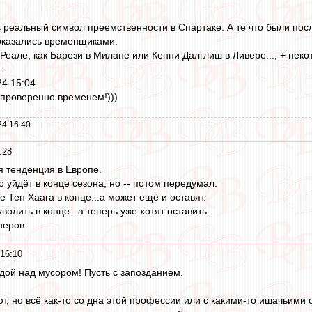
 реальный символ преемственности в Спартаке. А те что были пос
 оказались временщиками.
 Реале, как Барези в Милане или Кенни Далглиш в Ливере..., + неко
 -
24 15:04
 проверенно временем!)))
24 16:40
:28
 тенденция в Европе.
о уйдёт в конце сезона, но -- потом передумал.
 Тен Хаага в конце...а может ещё и оставят.
олить в конце...а теперь уже хотят оставить.
неров.
16:10
дой над мусором! Пусть с запозданием.
т, но всё как-то со дна этой профессии или с какими-то ишачьими 