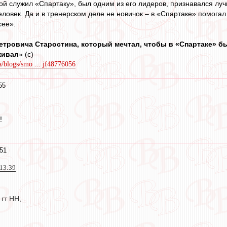
ой служил «Спартаку», был одним из его лидеров, признавался лу
ловек. Да и в тренерском деле не новичок – в «Спартаке» помогал
сее».
тровича Старостина, который мечтал, чтобы в «Спартаке» бы
живал
» (с)
a/blogs/smo ... jf48776056
55
!
51
 13:39
гт НН,