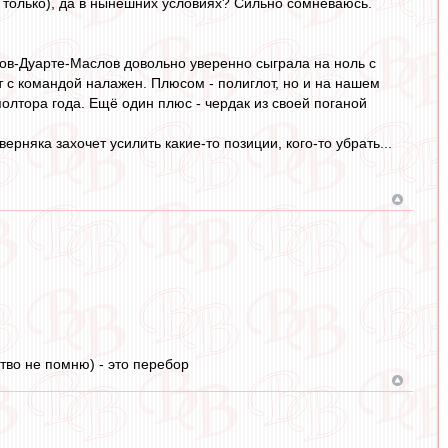
не только), да в нынешних условиях? Сильно сомневаюсь.
ов-Дуарте-Маслов довольно уверенно сыграла на ноль с
т с командой налажен. Плюсом - полиглот, но и на нашем
полтора года. Ещё один плюс - чердак из своей поганой
ерняка захочет усилить какие-то позиции, кого-то убрать...
тво не помню) - это перебор