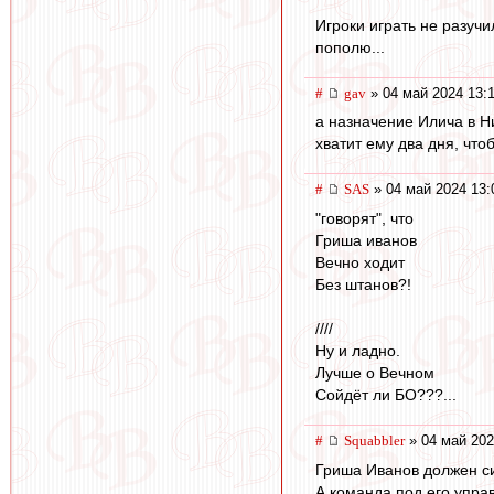
Игроки играть не разуч
пополю...
#
gav
» 04 май 2024 13:
а назначение Илича в 
хватит ему два дня, чт
#
SAS
» 04 май 2024 13:
"говорят", что
Гриша иванов
Вечно ходит
Без штанов?!
////
Ну и ладно.
Лучше о Вечном
Сойдёт ли БО???...
#
Squabbler
» 04 май 202
Гриша Иванов должен с
А команда под его упра