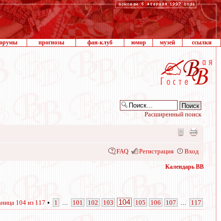
орумы
прогнозы
фан-клуб
юмор
музей
ссылки
Расширенный поиск
FAQ
Регистрация
Вход
Календарь ВВ
104
аница
104
из
117
•
1
...
101
102
103
105
106
107
...
117