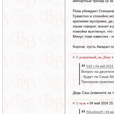
импортный тренер (я за 
Пока убеждает Слишков
Грамотно и спокойно ис
крепкими мусорами, да 
языке говорит, значит в
помойки выплюнул, что 
Минус тоже известен - н
Короче, пусть Амарал по
#
рожденный_на_Дону
»
SAS » 04 май 2024
Вопрос на десятил
- Будет ли Саша М
Тренером-практиком
Дядь Саш (извините за 
#
нуль
» 04 май 2024 15:
Nikodimoff » 04 ма