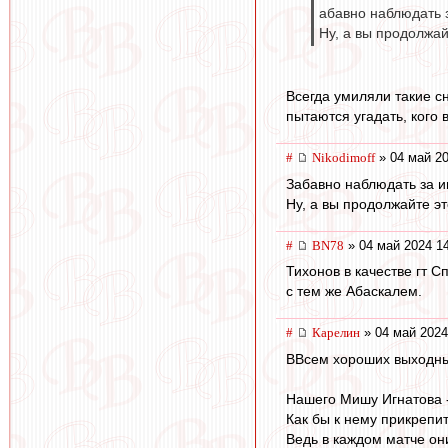
абавно наблюдать з
Ну, а вы продолжай
Всегда умиляли такие с
пытаются угадать, кого 
#
Nikodimoff
» 04 май 20
Забавно наблюдать за и
Ну, а вы продолжайте э
#
BN78
» 04 май 2024 1
Тихонов в качестве гт С
с тем же Абаскалем.
#
Карелин
» 04 май 2024
ВВсем хороших выходны
Нашего Мишу Игнатова -
Как бы к нему прикрепи
Ведь в каждом матче они