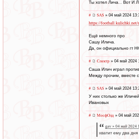
Ты хотел Лича... Вот И Л
#
SAS
» 04 май 2024 13:
https://football.kulichki.n
Ещё немного про
Сашу Илича.
Да, он официально гт Н
#
Спектр
» 04 май 2024 
Саша Илич играл против 
Между прочим, вместе 
#
SAS
» 04 май 2024 13:
У них столько же Иличей
Ивановых
#
МосфОлд
» 04 май 202
gav » 04 май 2024 
хватит ему два дня