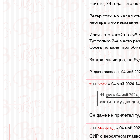
Ничего, 24 года - это б
Ветер стих, но напал ст
неотвратимо наказание, 
Илич - это какой по счё
Тут только 2-е место ра
Сосед по даче, при обме
Завтра, значицца, не бу
Редактировалось 04 май 20
#
Край
» 04 май 2024 14
gav » 04 май 2024,
хватит ему два дн
Он даже не прилетел ту
#
МосфОлд
» 04 май 202
ОИР о вероятном главно