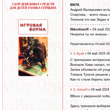
СБОР ДЕНЕЖНЫХ СРЕДСТВ
BN78
,
ДЛЯ ДЕТЕЙ ТОЛИКА ГЕРЦЫНА
Андрей Валерьевич есть
Спартака, - всего лишь
Тихонов это как Зидан в
- - - - - - - - - - - - - - - - - -
Nikodimoff
» 04 май 20
Нихрена ты не знаешь -
Редактировалось 04 май 20
#
Край
» 04 май 2024 16
С тренерами интересная
Вначале Хави сказал, чт
Затем объявили об уходе
Томаса Тухеля решили ув
Как-то стали беречь тре
#
AiltonD
» 04 май 2024 
ВВсех с уверенной побе
Здесь тренеров выбираю