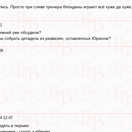
ились. Просто при сливе тренера блондины играют всё хуже да хуже
11
Нижний уже обсудили?
обы собрать цитадель из развалин, оставленных Юраном?
06
4 12:47
идеть в тюрьме
влением - сгнить к ебеням