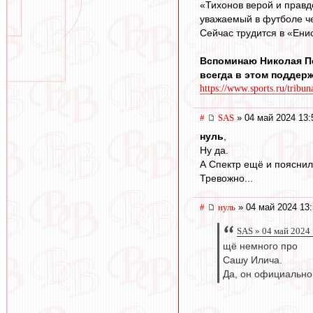
«Тихонов верой и правд
уважаемый в футболе че
Сейчас трудится в «Ени
Вспоминаю Николая Пе
всегда в этом поддер
https://www.sports.ru/tribun
#
SAS
» 04 май 2024 13:
нуль
,
Ну да.
А Спектр ещё и пояснил
Тревожно...
#
нуль
» 04 май 2024 13:
SAS » 04 май 2024
щё немного про
Сашу Илича.
Да, он официально 