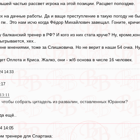
ольшей частью рассвет игрока на этой позиции. Расцвет попоздже.
их на дачные работы. Да и ваще преступление в такую погоду не бы
гм.. Это нам исчо когда Фёдор Михайлович завещал. Гоните, кричит
ту балканский тренер в РФ? И кого из них стата круче? Ну, кроме,
зыгрывается, хех..
не мнениями, тоже за Слишковича. Но не верит в наши 54 очка. Ну,
дет Оплота и Криса. Жалко, они - ж/б основа в числе 16 человек.
24 14:33
:17
 13:11
я, чтобы собрать цитадель из развалин, оставленных Юраном?
да ещё..
4 14:05
м тренере для Спартака: