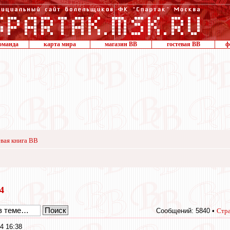
оманда
карта мира
магазин ВВ
гостевая ВВ
ф
вая книга ВВ
24
Сообщений: 5840 •
Стр
4 16:38