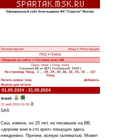
Официальный сайт болельщиков ФК "Спартак" Москва
Полная версия
Вход
•
Регистрация
FAQ
•
Поиск
Общение на сайте
Гостевая книга ВВ
»
Пред. тема
|
След. тема
Страница
31
из
117
[ Сообщений: 5840 ]
На страницу
Пред.
1
...
28
,
29
,
30
,
31
,
32
,
33
,
34
...
117
След.
Начать новую тему
Добавить
Версия для печати
01.05.2024 - 31.05.2024
krash
-
21 май 2024 21:38
SAS
Саш, извини, но 25 лет, не писавшие на ВВ,
«дороже мне в сто крат» пишущих здесь
ежедневно. Причем, всякую галиматью. Может