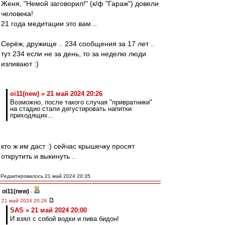
Женя, "Немой заговорил!" (к/ф "Гараж") довели
человека!
21 года медитации это вам ..
Серёж, дружище .. 234 сообщения за 17 лет ..
тут 234 если не за день, то за неделю люди
изливают :)
oi11(new) » 21 май 2024 20:26
Возможно, после такого случая "привратники"
на стадио стали дегустировать напитки
приходящих...
кто ж им даст :) сейчас крышечку просят
открутить и выкинуть ..
Редактировалось 21 май 2024 20:35
oi11(new)
-
21 май 2024 20:26
SAS » 21 май 2024 20:00
И взял с собой водки и пива бидон!