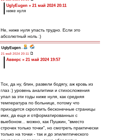
UglyEugen » 21 май 2024 20:11
ниже нуля
Не, ниже нуля упасть трудно. Если это
абсолютный ноль :)
UglyEugen
-
21 май 2024 20:11
Авверс » 21 май 2024 19:57
Тох, да ну, блин, развели бодягу, аж кровь из
глаз :) уровень аналитики и стихосложения
упал за эти годы ниже нуля, как средняя
температура по больнице, потому что
приходится скроллить бесконечные страницы
имх, да еще и отформатированных с
выебоном... можно, как Пушкин, "вместо
строчек только точки", но смотреть практически
только на точки - так и до эпилептического