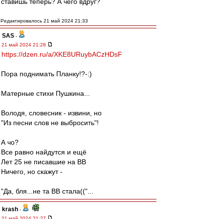
ставишь теперь? А чего вдруг?
Редактировалось 21 май 2024 21:33
SAS
-
21 май 2024 21:28
https://dzen.ru/a/XKE8URuybACzHDsF
Пора поднимать Планку!?-:)
Матерные стихи Пушкина...
Володя, словесник - извини, но
"Из песни слов не выбросить"!
А чо?
Все равно найдутся и ещё
Лет 25 не писавшие на ВВ
Ничего, но скажут -
"Да, бля...не та ВВ стала(("...
krash
-
21 май 2024 21:27