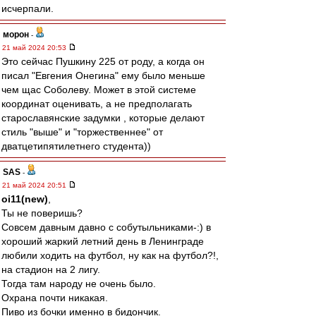
исчерпали.
морон
-
21 май 2024 20:53
Это сейчас Пушкину 225 от роду, а когда он
писал "Евгения Онегина" ему было меньше
чем щас Соболеву. Может в этой системе
координат оценивать, а не предполагать
старославянские задумки , которые делают
стиль "выше" и "торжественнее" от
дватцетипятилетнего студента))
SAS
-
21 май 2024 20:51
oi11(new)
,
Ты не поверишь?
Совсем давным давно с собутыльниками-:) в
хороший жаркий летний день в Ленинграде
любили ходить на футбол, ну как на футбол?!,
на стадион на 2 лигу.
Тогда там народу не очень было.
Охрана почти никакая.
Пиво из бочки именно в бидончик.