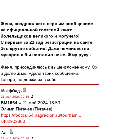
Женя, поздравляю с первым сообщением
на официальной гостевой книге
болельщиков великого и могучего!
С первым за 21 год регистрации на сайте.
Это крутое событие! Даже чемпионство
мусаров я бы поставил ниже. Жму руку :
Женя, присоединяюсь к вышеизложенному. Ох
и долго ж мы ждали твоих сообщений.
Говори, не держи их в себе...
МосфОлд
-
21 май 2024 20:16
BM1964
» 21 май 2024 18:53
Олимп Пугачев (Пугачев)
https://football64.nagradion.ru/tournam ...
k482902800
Ал
-
21 май 2024 20:16