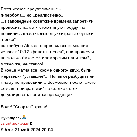
Поэтическое преувеличение -
гипербола...,но...реалистично...
...в заповедные советские времена запретили
проносить на матч стеклянную посуду ,но
появились пластиковые двухлитровые бутыли
"пепси"...
на трибуне А5 как-то проявилась компания
человек 10-12 ,фанаты "пепси", они пронесли
несколько ёмкостей с заморским напитком?,
можно же, не стекло!
В конце матча все ,кроме одного- двух, были
мертвецки "уставшие"... Попытки разбудить ни
к чему не приводили... Возможно, после такого
случая "привратники" на стадио стали
дегустировать напитки приходящих...
Боже! "Спартак" храни!
byvshiy77
-
21 май 2024 20:20
# Ал » 21 май 2024 20:04