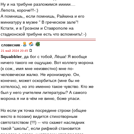
Ну и на трибуне разложимся иииии....
Лепота, короче!!!-:)
А помнишь,, если помнишь, Райкина и его
миниатуру в музее " В греческом зале"!
Кстати, и в Грозном и Ставрополе на
стадионской трибуне есть что вспомнить!:-)
словесник
-
21 май 2024 20:45
Squabbler
, да бог с тобой, Лёша! Я вообще
ничего такого не ощущаю. Вот коллегу морона
(к сож., имя мне неизвестно) мне по-
человечески жалко. Не иронизирую. Он,
конечно, может оскорбиться (мне бы не
хотелось), но это именно такое чувство. Кто же
был у него учителем литературы? А самого
морона я ни в чём не виню, боже упаси.
Но если уж точка посредине строки (общее
место в поэзии) видится стихотворным
святотатством (!!!) -- что скажет наследник
такой "школы", если рифмой становится