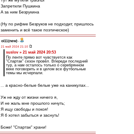
Тут же мутили траблЫ
Запретили Пушкина
А за ним Безрукина
(Ну по рифме Безруков не подходит, пришлось
заменить и всё такое поэтическое)
oi11(new)
-
21 май 2024 21:10
suslov » 21 май 2024 20:53
По ленте прямо вот чувствуется как
"Спартак" сезон провёл. Впереди последний
тур, а нам осталось только о серебрянном
веке поговорить и в целом все футбольные
темы мы исчерпали.
... а красно-белые белые уже на каникулах...
Уж не жду от жизни ничего я,
И не жаль мне прошлого ничуть;
Я ищу свободы и покоя!
Я б хотел забыться и заснуть!
Боже! "Спартак" храни!