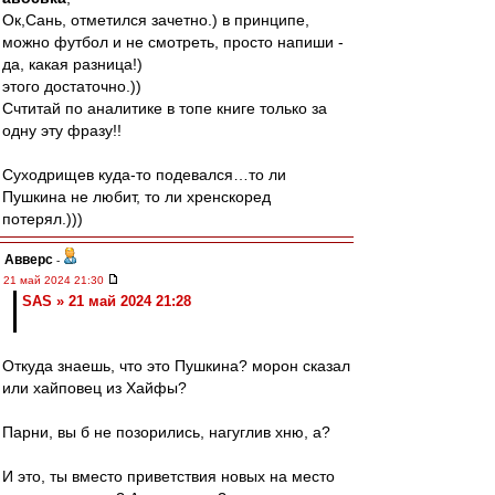
Ок,Сань, отметился зачетно.) в принципе,
можно футбол и не смотреть, просто напиши -
да, какая разница!)
этого достаточно.))
Счтитай по аналитике в топе книге только за
одну эту фразу!!
Суходрищев куда-то подевался…то ли
Пушкина не любит, то ли хренскоред
потерял.)))
Авверс
-
21 май 2024 21:30
SAS » 21 май 2024 21:28
Откуда знаешь, что это Пушкина? морон сказал
или хайповец из Хайфы?
Парни, вы б не позорились, нагуглив хню, а?
И это, ты вместо приветствия новых на место