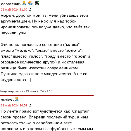
словесник
-
21 май 2024 21:09
морон
, дорогой мой, ты меня убиваешь этой
аргументацией. Ну не хочу я над тобой
иронизировать; понял уже давно, что тебя так
научили, увы...
Эти неполногласные сочетания ("м
ле
ко"
вместо "м
оло
ко", "з
ла
то" вместо "з
оло
то",
"г
ла
с" вместо "г
оло
с", "г
ра
д" вместо "г
оро
д" и
огромное количество других) и их стилевая
разница были известны современникам
Пушкина едва ли не с младенчества. А не со
студенчества :-).
Редактировалось 21 май 2024 21:13
suslov
-
21 май 2024 20:53
По ленте прямо вот чувствуется как "Спартак"
сезон провёл. Впереди последний тур, а нам
осталось только о серебрянном веке
поговорить и в целом все футбольные темы мы