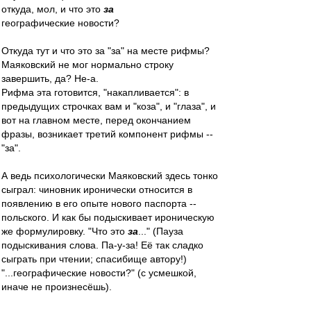
откуда, мол, и что это
за
географические новости?
Откуда тут и что это за "за" на месте рифмы?
Маяковский не мог нормально строку
завершить, да? Не-а.
Рифма эта готовится, "накапливается": в
предыдущих строчках вам и "коза", и "глаза", и
вот на главном месте, перед окончанием
фразы, возникает третий компонент рифмы --
"за".
А ведь психологически Маяковский здесь тонко
сыграл: чиновник иронически относится в
появлению в его опыте нового паспорта --
польского. И как бы подыскивает ироническую
же формулировку. "Что это
за
..." (Пауза
подыскивания слова. Па-у-за! Её так сладко
сыграть при чтении; спасибище автору!)
"...географические новости?" (с усмешкой,
иначе не произнесёшь).