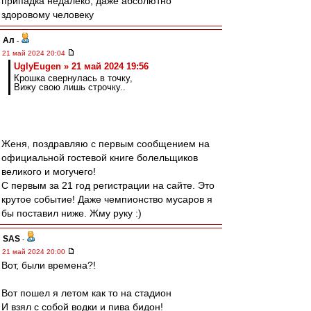
припадка недалеко, даже абсолютно
здоровому человеку
Ал
-
21 май 2024 20:04
UglyEugen » 21 май 2024 19:56
Крошка свернулась в точку,
Вижу свою лишь строчку..
Женя, поздравляю с первым сообщением на
официальной гостевой книге болельщиков
великого и могучего!
С первым за 21 год регистрации на сайте. Это
крутое событие! Даже чемпионство мусаров я
бы поставил ниже. Жму руку :)
SAS
-
21 май 2024 20:00
Вот, были времена?!
Вот пошел я летом как то на стадион
И взял с собой водки и пива бидон!