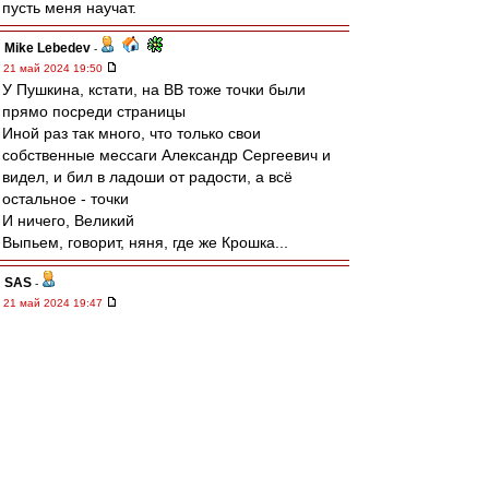
пусть меня научат.
Mike Lebedev
-
21 май 2024 19:50
У Пушкина, кстати, на ВВ тоже точки были
прямо посреди страницы
Иной раз так много, что только свои
собственные мессаги Александр Сергеевич и
видел, и бил в ладоши от радости, а всё
остальное - точки
И ничего, Великий
Выпьем, говорит, няня, где же Крошка...
SAS
-
21 май 2024 19:47
https://youtu.be/Q2x_szzGG7o?
si=G7x0kgKJqWYfwYSO
Не, это Рома Жуков, певец, типа -:)
Squabbler
-
21 май 2024 19:47
Кто ещё не выёбывался на профессора? Не