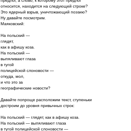
предлог, а слово, к которому этот предлог
относится, находится на следующей строке?
Это ядерный взрыв, уничтожающий поэзию?
Ну давайте посмотрим.
Маяковский:
На польский —
глядят,
как в афишу коза.
На польский —
выпяливают глаза
в тугой
полицейской слоновости —
откуда, мол,
и что это за
географические новости?
Давайте попроще расположим текст, ступеньки
достроим до уровня привычных строк:
На польский — глядят, как в афишу коза.
На польский — выпяливают глаза
в тугой полицейской слоновости —