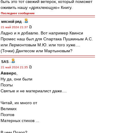
быть это тот свежий ветерок, который поможет
оживить нашу «дряхлеющую» Книгу.
Последнее сообщение
мясной ряд
-
21 май 2024 21:37
Ладно и я добавлю. Вот например Квинси
Промес наш был для Спартака Пушкиным А.С.
или Лермонтовым М.Ю. или того хуже....
(Точки) Дантесом или Мартыновым?
SAS
-
21 май 2024 21:35
Авверс
,
Ну да, они были
Поэты
Святые и не материалист даже....
Читай, их много от
Великих
Поэтов
Матерных стихов ...
В чем Позор?