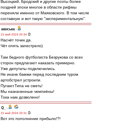
Высоцкий, Бродский и другие поэты более
поздней эпохи многое в области рифмы
переняли именно от Маяковского. В том числе
составную и вот такую "экспериментальную".
авоська
-
21 май 2024 20:34
Насчёт точек да.
Чёт опять запестрело)
Там бедного футболиста Безрукова со всех
сторон предлагают наказать примерно.
Уже депутаты подключились.
Не иначе бамжи перед последним туром
артобстрел устроили.
Пугают.Типа не сметь!
Мы назначенные чемпиёны!
Тока нам дозволено!
Q_
-
21 май 2024 20:31
Вот это пополнение прибыло!?!