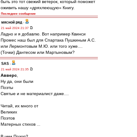
быть это тот свежий ветерок, который поможет
оживить нашу «дряхлеющую» Книгу.
Последнее сообщение
мясной ряд
-
21 май 2024 21:37
Ладно и я добавлю. Вот например Квинси
Промес наш был для Спартака Пушкиным А.С.
или Лермонтовым М.Ю. или того хуже....
(Точки) Дантесом или Мартыновым?
SAS
-
21 май 2024 21:35
Авверс
,
Ну да, они были
Поэты
Святые и не материалист даже....
Читай, их много от
Великих
Поэтов
Матерных стихов ...
В чем Позор?