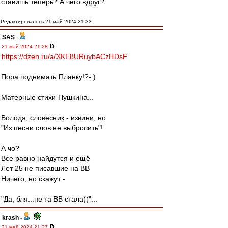
ставишь теперь? А чего вдруг?
Редактировалось 21 май 2024 21:33
SAS
-
21 май 2024 21:28
https://dzen.ru/a/XKE8URuybACzHDsF
Пора поднимать Планку!?-:)
Матерные стихи Пушкина...
Володя, словесник - извини, но
"Из песни слов не выбросить"!
А чо?
Все равно найдутся и ещё
Лет 25 не писавшие на ВВ
Ничего, но скажут -
"Да, бля...не та ВВ стала(("...
krash
-
21 май 2024 21:27