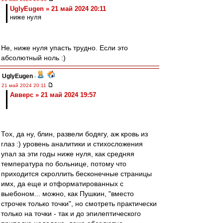
UglyEugen » 21 май 2024 20:11
ниже нуля
Не, ниже нуля упасть трудно. Если это
абсолютный ноль :)
UglyEugen
-
21 май 2024 20:11
Авверс » 21 май 2024 19:57
Тох, да ну, блин, развели бодягу, аж кровь из
глаз :) уровень аналитики и стихосложения
упал за эти годы ниже нуля, как средняя
температура по больнице, потому что
приходится скроллить бесконечные страницы
имх, да еще и отформатированных с
выебоном... можно, как Пушкин, "вместо
строчек только точки", но смотреть практически
только на точки - так и до эпилептического