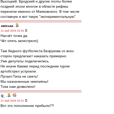
Высоцкий, Бродский и другие поэты более
поздней эпохи многое в области рифмы
переняли именно от Маяковского. В том числе
составную и вот такую "экспериментальную".
авоська
-
21 май 2024 20:34
Насчёт точек да.
Чёт опять запестрело)
Там бедного футболиста Безрукова со всех
сторон предлагают наказать примерно.
Уже депутаты подключились.
Не иначе бамжи перед последним туром
артобстрел устроили.
Пугают.Типа не сметь!
Мы назначенные чемпиёны!
Тока нам дозволено!
Q_
-
21 май 2024 20:31
Вот это пополнение прибыло!?!