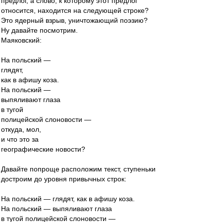
предлог, а слово, к которому этот предлог
относится, находится на следующей строке?
Это ядерный взрыв, уничтожающий поэзию?
Ну давайте посмотрим.
Маяковский:
На польский —
глядят,
как в афишу коза.
На польский —
выпяливают глаза
в тугой
полицейской слоновости —
откуда, мол,
и что это за
географические новости?
Давайте попроще расположим текст, ступеньки
достроим до уровня привычных строк:
На польский — глядят, как в афишу коза.
На польский — выпяливают глаза
в тугой полицейской слоновости —