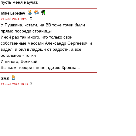
пусть меня научат.
Mike Lebedev
-
21 май 2024 19:50
У Пушкина, кстати, на ВВ тоже точки были
прямо посреди страницы
Иной раз так много, что только свои
собственные мессаги Александр Сергеевич и
видел, и бил в ладоши от радости, а всё
остальное - точки
И ничего, Великий
Выпьем, говорит, няня, где же Крошка...
SAS
-
21 май 2024 19:47
https://youtu.be/Q2x_szzGG7o?
si=G7x0kgKJqWYfwYSO
Не, это Рома Жуков, певец, типа -:)
Squabbler
-
21 май 2024 19:47
Кто ещё не выёбывался на профессора? Не