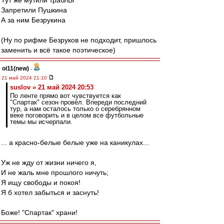
Тут же мутили траблЫ
Запретили Пушкина
А за ним Безрукина
(Ну по рифме Безруков не подходит, пришлось
заменить и всё такое поэтическое)
oi11(new)
-
21 май 2024 21:10
suslov » 21 май 2024 20:53
По ленте прямо вот чувствуется как
"Спартак" сезон провёл. Впереди последний
тур, а нам осталось только о серебрянном
веке поговорить и в целом все футбольные
темы мы исчерпали.
... а красно-белые белые уже на каникулах...
Уж не жду от жизни ничего я,
И не жаль мне прошлого ничуть;
Я ищу свободы и покоя!
Я б хотел забыться и заснуть!
Боже! "Спартак" храни!