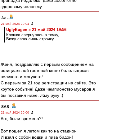
припадка недалеко, даже абсолютно
здоровому человеку
Ал
-
21 май 2024 20:04
UglyEugen » 21 май 2024 19:56
Крошка свернулась в точку,
Вижу свою лишь строчку..
Женя, поздравляю с первым сообщением на
официальной гостевой книге болельщиков
великого и могучего!
С первым за 21 год регистрации на сайте. Это
крутое событие! Даже чемпионство мусаров я
бы поставил ниже. Жму руку :)
SAS
-
21 май 2024 20:00
Вот, были времена?!
Вот пошел я летом как то на стадион
И взял с собой водки и пива бидон!