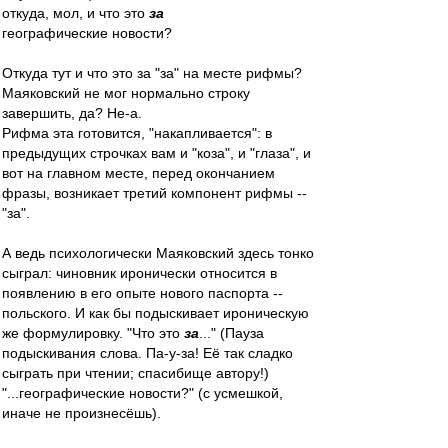
откуда, мол, и что это
за
географические новости?
Откуда тут и что это за "за" на месте рифмы?
Маяковский не мог нормально строку
завершить, да? Не-а.
Рифма эта готовится, "накапливается": в
предыдущих строчках вам и "коза", и "глаза", и
вот на главном месте, перед окончанием
фразы, возникает третий компонент рифмы --
"за".
А ведь психологически Маяковский здесь тонко
сыграл: чиновник иронически относится в
появлению в его опыте нового паспорта --
польского. И как бы подыскивает ироническую
же формулировку. "Что это
за
..." (Пауза
подыскивания слова. Па-у-за! Её так сладко
сыграть при чтении; спасибище автору!)
"...географические новости?" (с усмешкой,
иначе не произнесёшь).