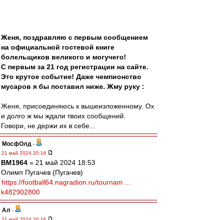
Женя, поздравляю с первым сообщением
на официальной гостевой книге
болельщиков великого и могучего!
С первым за 21 год регистрации на сайте.
Это крутое событие! Даже чемпионство
мусаров я бы поставил ниже. Жму руку :
Женя, присоединяюсь к вышеизложенному. Ох
и долго ж мы ждали твоих сообщений.
Говори, не держи их в себе...
МосфОлд
-
21 май 2024 20:16
BM1964
» 21 май 2024 18:53
Олимп Пугачев (Пугачев)
https://football64.nagradion.ru/tournam ...
k482902800
Ал
-
21 май 2024 20:16