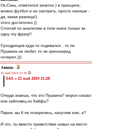
Ок,Сань, отметился зачетно.) в принципе,
можно футбол и не смотреть, просто напиши -
да, какая разница!)
этого достаточно.))
Счтитай по аналитике в топе книге только за
одну эту фразу!!
Суходрищев куда-то подевался…то ли
Пушкина не любит, то ли хренскоред
потерял.)))
Авверс
-
21 май 2024 21:30
SAS » 21 май 2024 21:28
Откуда знаешь, что это Пушкина? морон сказал
или хайповец из Хайфы?
Парни, вы б не позорились, нагуглив хню, а?
И это, ты вместо приветствия новых на место