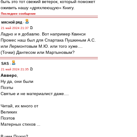
быть это тот свежий ветерок, который поможет
оживить нашу «дряхлеющую» Книгу.
Последнее сообщение
мясной ряд
-
21 май 2024 21:37
Ладно и я добавлю. Вот например Квинси
Промес наш был для Спартака Пушкиным А.С.
или Лермонтовым М.Ю. или того хуже....
(Точки) Дантесом или Мартыновым?
SAS
-
21 май 2024 21:35
Авверс
,
Ну да, они были
Поэты
Святые и не материалист даже....
Читай, их много от
Великих
Поэтов
Матерных стихов ...
В чем Позор?