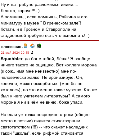
Ну и на трибуне разложимся иииии....
Лепота, короче!!!-:)
А помнишь,, если помнишь, Райкина и его
миниатуру в музее " В греческом зале"!
Кстати, и в Грозном и Ставрополе на
стадионской трибуне есть что вспомнить!:-)
словесник
-
21 май 2024 20:45
Squabbler
, да бог с тобой, Лёша! Я вообще
ничего такого не ощущаю. Вот коллегу морона
(к сож., имя мне неизвестно) мне по-
человечески жалко. Не иронизирую. Он,
конечно, может оскорбиться (мне бы не
хотелось), но это именно такое чувство. Кто же
был у него учителем литературы? А самого
морона я ни в чём не виню, боже упаси.
Но если уж точка посредине строки (общее
место в поэзии) видится стихотворным
святотатством (!!!) -- что скажет наследник
такой "школы", если рифмой становится