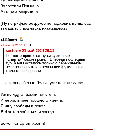
Тут же мутили траблЫ
Запретили Пушкина
А за ним Безрукина
(Ну по рифме Безруков не подходит, пришлось
заменить и всё такое поэтическое)
oi11(new)
-
21 май 2024 21:10
suslov » 21 май 2024 20:53
По ленте прямо вот чувствуется как
"Спартак" сезон провёл. Впереди последний
тур, а нам осталось только о серебрянном
веке поговорить и в целом все футбольные
темы мы исчерпали.
... а красно-белые белые уже на каникулах...
Уж не жду от жизни ничего я,
И не жаль мне прошлого ничуть;
Я ищу свободы и покоя!
Я б хотел забыться и заснуть!
Боже! "Спартак" храни!