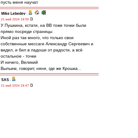
пусть меня научат.
Mike Lebedev
-
21 май 2024 19:50
У Пушкина, кстати, на ВВ тоже точки были
прямо посреди страницы
Иной раз так много, что только свои
собственные мессаги Александр Сергеевич и
видел, и бил в ладоши от радости, а всё
остальное - точки
И ничего, Великий
Выпьем, говорит, няня, где же Крошка...
SAS
-
21 май 2024 19:47
https://youtu.be/Q2x_szzGG7o?
si=G7x0kgKJqWYfwYSO
Не, это Рома Жуков, певец, типа -:)
Squabbler
-
21 май 2024 19:47
Кто ещё не выёбывался на профессора? Не