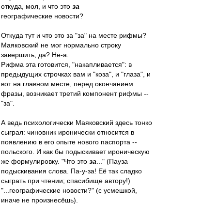
откуда, мол, и что это
за
географические новости?
Откуда тут и что это за "за" на месте рифмы?
Маяковский не мог нормально строку
завершить, да? Не-а.
Рифма эта готовится, "накапливается": в
предыдущих строчках вам и "коза", и "глаза", и
вот на главном месте, перед окончанием
фразы, возникает третий компонент рифмы --
"за".
А ведь психологически Маяковский здесь тонко
сыграл: чиновник иронически относится в
появлению в его опыте нового паспорта --
польского. И как бы подыскивает ироническую
же формулировку. "Что это
за
..." (Пауза
подыскивания слова. Па-у-за! Её так сладко
сыграть при чтении; спасибище автору!)
"...географические новости?" (с усмешкой,
иначе не произнесёшь).