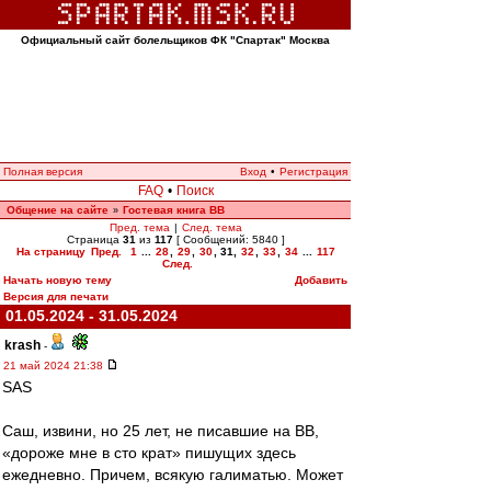
Официальный сайт болельщиков ФК "Спартак" Москва
Полная версия
Вход
•
Регистрация
FAQ
•
Поиск
Общение на сайте
Гостевая книга ВВ
»
Пред. тема
|
След. тема
Страница
31
из
117
[ Сообщений: 5840 ]
На страницу
Пред.
1
...
28
,
29
,
30
,
31
,
32
,
33
,
34
...
117
След.
Начать новую тему
Добавить
Версия для печати
01.05.2024 - 31.05.2024
krash
-
21 май 2024 21:38
SAS
Саш, извини, но 25 лет, не писавшие на ВВ,
«дороже мне в сто крат» пишущих здесь
ежедневно. Причем, всякую галиматью. Может