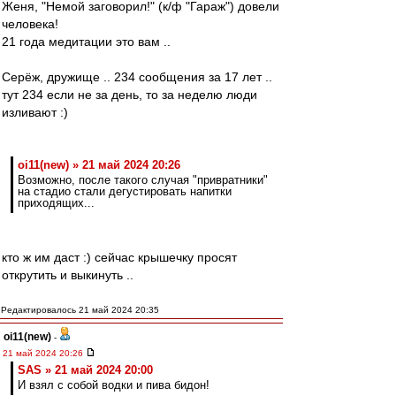
Женя, "Немой заговорил!" (к/ф "Гараж") довели
человека!
21 года медитации это вам ..
Серёж, дружище .. 234 сообщения за 17 лет ..
тут 234 если не за день, то за неделю люди
изливают :)
oi11(new) » 21 май 2024 20:26
Возможно, после такого случая "привратники"
на стадио стали дегустировать напитки
приходящих...
кто ж им даст :) сейчас крышечку просят
открутить и выкинуть ..
Редактировалось 21 май 2024 20:35
oi11(new)
-
21 май 2024 20:26
SAS » 21 май 2024 20:00
И взял с собой водки и пива бидон!