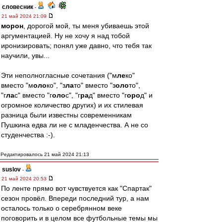
словесник
-
21 май 2024 21:09
морон
, дорогой мой, ты меня убиваешь этой
аргументацией. Ну не хочу я над тобой
иронизировать; понял уже давно, что тебя так
научили, увы...
Эти неполногласные сочетания ("м
ле
ко"
вместо "м
оло
ко", "з
ла
то" вместо "з
оло
то",
"г
ла
с" вместо "г
оло
с", "г
ра
д" вместо "г
оро
д" и
огромное количество других) и их стилевая
разница были известны современникам
Пушкина едва ли не с младенчества. А не со
студенчества :-).
Редактировалось 21 май 2024 21:13
suslov
-
21 май 2024 20:53
По ленте прямо вот чувствуется как "Спартак"
сезон провёл. Впереди последний тур, а нам
осталось только о серебрянном веке
поговорить и в целом все футбольные темы мы