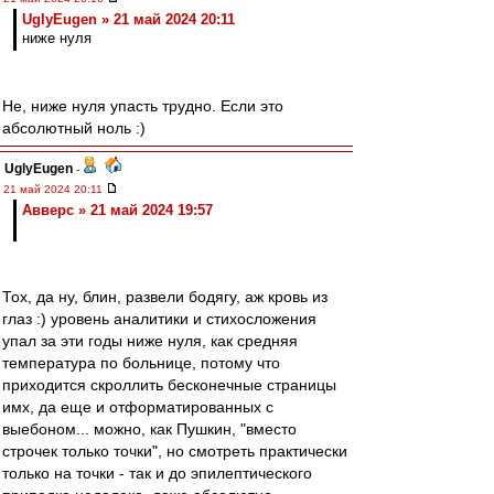
UglyEugen » 21 май 2024 20:11
ниже нуля
Не, ниже нуля упасть трудно. Если это
абсолютный ноль :)
UglyEugen
-
21 май 2024 20:11
Авверс » 21 май 2024 19:57
Тох, да ну, блин, развели бодягу, аж кровь из
глаз :) уровень аналитики и стихосложения
упал за эти годы ниже нуля, как средняя
температура по больнице, потому что
приходится скроллить бесконечные страницы
имх, да еще и отформатированных с
выебоном... можно, как Пушкин, "вместо
строчек только точки", но смотреть практически
только на точки - так и до эпилептического