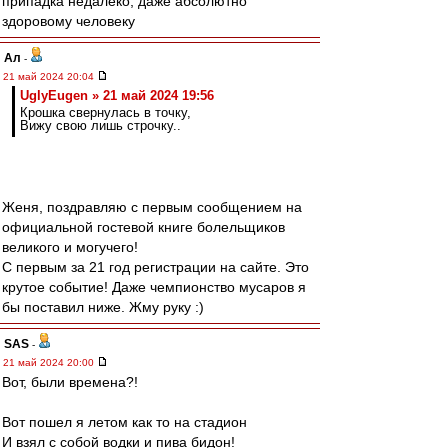
припадка недалеко, даже абсолютно
здоровому человеку
Ал
-
21 май 2024 20:04
UglyEugen » 21 май 2024 19:56
Крошка свернулась в точку,
Вижу свою лишь строчку..
Женя, поздравляю с первым сообщением на
официальной гостевой книге болельщиков
великого и могучего!
С первым за 21 год регистрации на сайте. Это
крутое событие! Даже чемпионство мусаров я
бы поставил ниже. Жму руку :)
SAS
-
21 май 2024 20:00
Вот, были времена?!
Вот пошел я летом как то на стадион
И взял с собой водки и пива бидон!