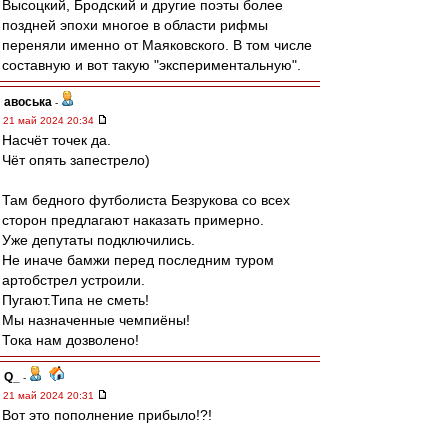
Высоцкий, Бродский и другие поэты более
поздней эпохи многое в области рифмы
переняли именно от Маяковского. В том числе
составную и вот такую "экспериментальную".
авоська
-
21 май 2024 20:34
Насчёт точек да.
Чёт опять запестрело)
Там бедного футболиста Безрукова со всех
сторон предлагают наказать примерно.
Уже депутаты подключились.
Не иначе бамжи перед последним туром
артобстрел устроили.
Пугают.Типа не сметь!
Мы назначенные чемпиёны!
Тока нам дозволено!
Q_
-
21 май 2024 20:31
Вот это пополнение прибыло!?!