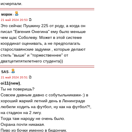
исчерпали.
морон
-
21 май 2024 20:53
Это сейчас Пушкину 225 от роду, а когда он
писал "Евгения Онегина" ему было меньше
чем щас Соболеву. Может в этой системе
координат оценивать, а не предполагать
старославянские задумки , которые делают
стиль "выше" и "торжественнее" от
дватцетипятилетнего студента))
SAS
-
21 май 2024 20:51
oi11(new)
,
Ты не поверишь?
Совсем давным давно с собутыльниками-:) в
хороший жаркий летний день в Ленинграде
любили ходить на футбол, ну как на футбол?!,
на стадион на 2 лигу.
Тогда там народу не очень было.
Охрана почти никакая.
Пиво из бочки именно в бидончик.