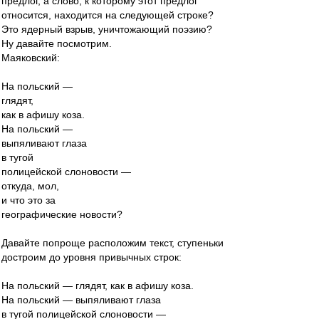
предлог, а слово, к которому этот предлог
относится, находится на следующей строке?
Это ядерный взрыв, уничтожающий поэзию?
Ну давайте посмотрим.
Маяковский:
На польский —
глядят,
как в афишу коза.
На польский —
выпяливают глаза
в тугой
полицейской слоновости —
откуда, мол,
и что это за
географические новости?
Давайте попроще расположим текст, ступеньки
достроим до уровня привычных строк:
На польский — глядят, как в афишу коза.
На польский — выпяливают глаза
в тугой полицейской слоновости —