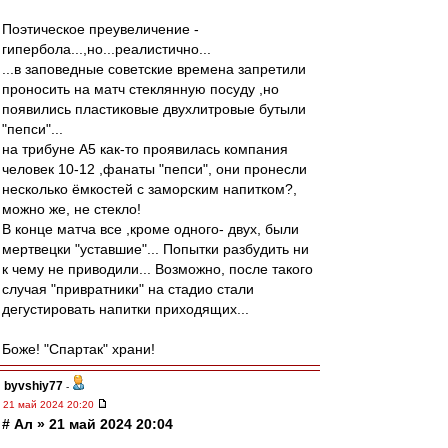
Поэтическое преувеличение -
гипербола...,но...реалистично...
...в заповедные советские времена запретили
проносить на матч стеклянную посуду ,но
появились пластиковые двухлитровые бутыли
"пепси"...
на трибуне А5 как-то проявилась компания
человек 10-12 ,фанаты "пепси", они пронесли
несколько ёмкостей с заморским напитком?,
можно же, не стекло!
В конце матча все ,кроме одного- двух, были
мертвецки "уставшие"... Попытки разбудить ни
к чему не приводили... Возможно, после такого
случая "привратники" на стадио стали
дегустировать напитки приходящих...
Боже! "Спартак" храни!
byvshiy77
-
21 май 2024 20:20
# Ал » 21 май 2024 20:04