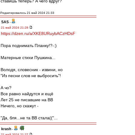
ставишь теперь? А чего вдруг?
Редактировалось 21 май 2024 21:33
SAS
-
21 май 2024 21:28
https://dzen.ru/a/XKE8URuybACzHDsF
Пора поднимать Планку!?-:)
Матерные стихи Пушкина...
Володя, словесник - извини, но
"Из песни слов не выбросить"!
А чо?
Все равно найдутся и ещё
Лет 25 не писавшие на ВВ
Ничего, но скажут -
"Да, бля...не та ВВ стала(("...
krash
-
21 май 2024 21:27