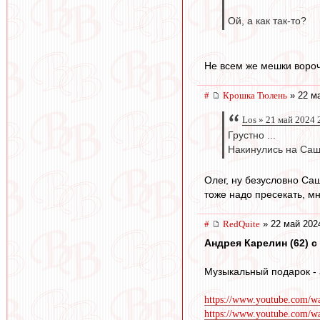
Ой, а как так-то?
Не всем же мешки вороч
#
Крошка Тюлень
» 22 ма
Los » 21 май 2024 
Грустно ...
Накинулись на Сашу 
Олег, ну безусловно Саш
тоже надо пресекать, мн
#
RedQuite
» 22 май 202
Андрея Карелин (62) с 
Музыкальный подарок - 
https://www.youtube.com/
https://www.youtube.co