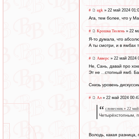
#
agk
» 22 май 2024 01:
Ага, тем более, что у Ма
#
Крошка Тюлень
» 22 ма
Я-то думала, что абсолю
А ты смотри, и в ямбах 
#
Авверс
» 22 май 2024 
Не, Сань, давай про хок
Эт не ...стопный ямб. Б
Снизь уровень дискуссии
#
Ал
» 22 май 2024 00:4
словесник » 22 май
Четырёхстопным, по
Володь, какая разница, 