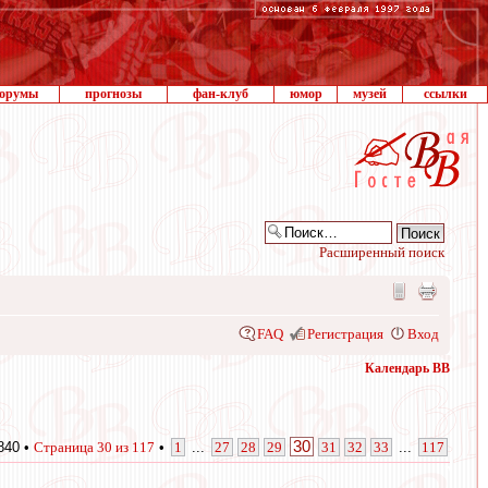
орумы
прогнозы
фан-клуб
юмор
музей
ссылки
Расширенный поиск
FAQ
Регистрация
Вход
Календарь ВВ
30
840 •
Страница
30
из
117
•
1
...
27
28
29
31
32
33
...
117