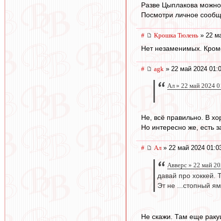
Разве Цыплакова можно 
Посмотри личное сообщ
#
Крошка Тюлень
» 22 ма
Нет незаменимых. Кром
#
agk
» 22 май 2024 01:
Ал » 22 май 2024 0
Не, всё правильно. В хо
Но интересно же, есть з
#
Ал
» 22 май 2024 01:0
Авверс » 22 май 20
давай про хоккей. 
Эт не ...стопный я
Не скажи. Там еще ракуш