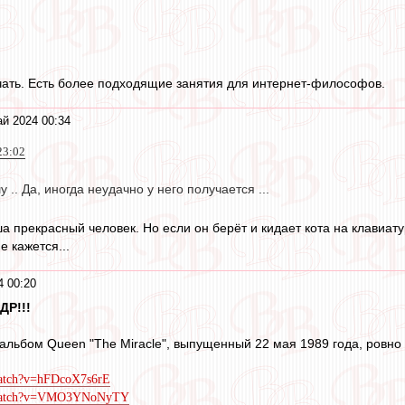
ать. Есть более подходящие занятия для интернет-философов.
й 2024 00:34
23:02
.. Да, иногда неудачно у него получается ...
а прекрасный человек. Но если он берёт и кидает кота на клавиату
е кажется...
4 00:20
ДР!!!
альбом Queen "The Miracle", выпущенный 22 мая 1989 года, ровно 
watch?v=hFDcoX7s6rE
m/watch?v=VMO3YNoNyTY