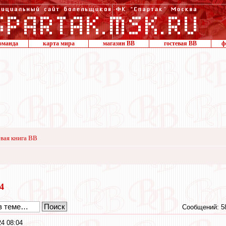
оманда
карта мира
магазин ВВ
гостевая ВВ
ф
вая книга ВВ
24
Сообщений: 5
4 08:04