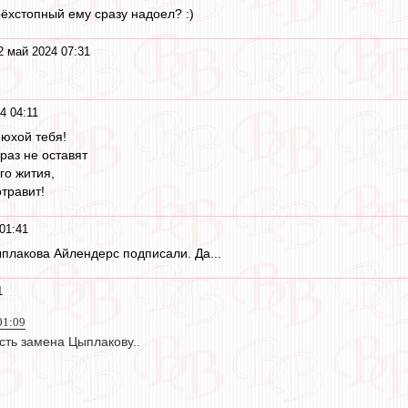
ёхстопный ему сразу надоел? :)
2 май 2024 07:31
4 04:11
нюхой тебя!
раз не оставят
го жития,
травит!
01:41
ыплакова Айлендерс подписали. Да...
1
01:09
сть замена Цыплакову..