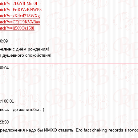
watch?v=2DaY8-Mui0I
/watch?v=FrdOVzKNWP8
/watch?v=zKdxd718WXg
/watch?v=CEjU9KVABao
atch?v=li569Oz158I
0:09
релин
с днём рождения!
 душевного спокойствия!
00:04
4 00:01
есь - до женитьбы :-).
23:50
редложения надо бы ИМХО ставить. Его fact cheking records в голо