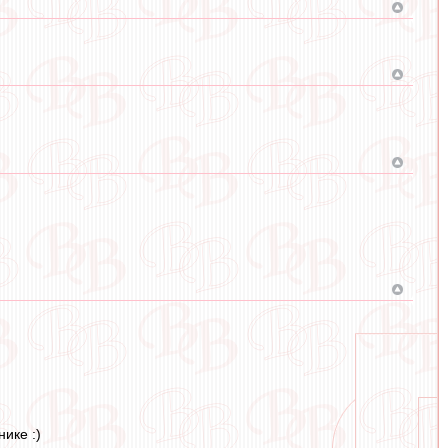
ике :)