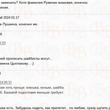
заменить? Хотя фамилия Ружичка знаковая, конечно.
ение.
й 2024 01:17
е Пушкина, конечно же.
09
1:03
рей прописать шайбисты могут...
амена Цыплакову... ;)
3
24 00:55
Там хоть проще: клюшка, коньки, шайба.
мб. Базовой подготовки меньше требует.
ка есть. Забудешь надеть, как прилетит... по ямбам, сразу шутить 