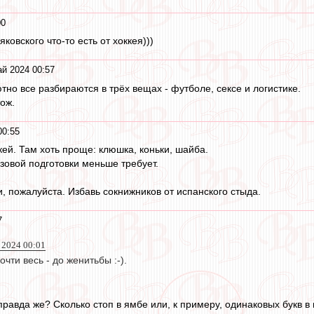
00
яковского что-то есть от хоккея)))
й 2024 00:57
тно все разбираются в трёх вещах - футболе, сексе и логистике.
тож.
00:55
кей. Там хоть проще: клюшка, коньки, шайба.
азовой подготовки меньше требует.
, пожалуйста. Избавь сокнижников от испанского стыда.
7
 2024 00:01
чти весь - до женитьбы :-).
правда же? Сколько стоп в ямбе или, к примеру, одинаковых букв в н