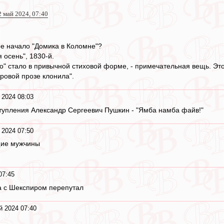
2 май 2024, 07:40
е начало "Домика в Коломне"?
 осень", 1830-й.
ато" стало в привычной стиховой форме, - примечательная вещь. Э
суровой прозе клонила".
 2024 08:03
ступления Александр Сергеевич Пушкин - "Ямба намба файв!"
 2024 07:50
щие мужчины
07:45
а с Шекспиром перепутал
й 2024 07:40