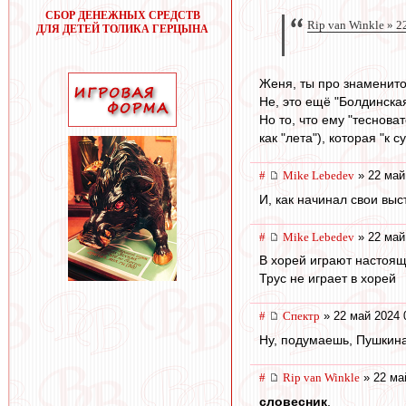
СБОР ДЕНЕЖНЫХ СРЕДСТВ
Rip van Winkle » 2
ДЛЯ ДЕТЕЙ ТОЛИКА ГЕРЦЫНА
Женя, ты про знаменито
Не, это ещё "Болдинская
Но то, что ему "теснов
как "лета"), которая "к 
#
Mike Lebedev
» 22 май
И, как начинал свои вы
#
Mike Lebedev
» 22 май
В хорей играют настоя
Трус не играет в хорей
#
Спектр
» 22 май 2024 
Ну, подумаешь, Пушкин
#
Rip van Winkle
» 22 ма
словесник
,