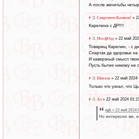
А после женитьбы четыр
#
Спартачек-Казачек!
» 2
Карелина с ДР!!!!
#
МосфОлд
» 22 май 202
Товарищ Карелин, - с д
Спартак да здоровье на 
И каверзный смысл твое
Пусть бытие никому не о
#
Шигала
» 22 май 2024 
Только что узнал, что Ц
#
Ал
» 22 май 2024 01:2
agk » 22 май 2024 
Но интересно же, е