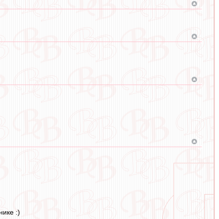
ике :)