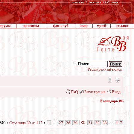
орумы
прогнозы
фан-клуб
юмор
музей
ссылки
Расширенный поиск
FAQ
Регистрация
Вход
Календарь ВВ
30
840 •
Страница
30
из
117
•
1
...
27
28
29
31
32
33
...
117