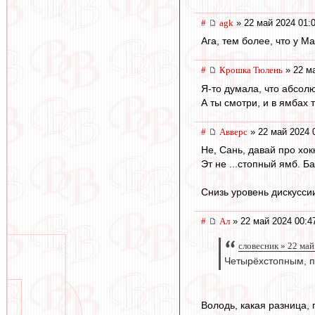
#
agk
» 22 май 2024 01:
Ага, тем более, что у Ма
#
Крошка Тюлень
» 22 ма
Я-то думала, что абсолю
А ты смотри, и в ямбах 
#
Авверс
» 22 май 2024 
Не, Сань, давай про хок
Эт не ...стопный ямб. Б
Снизь уровень дискуссии
#
Ал
» 22 май 2024 00:4
словесник » 22 май
Четырёхстопным, по
Володь, какая разница, 