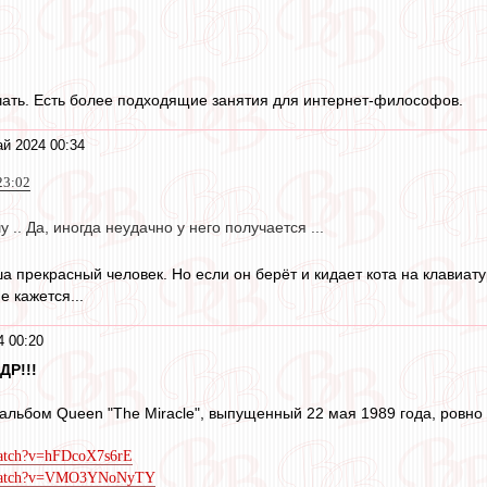
ать. Есть более подходящие занятия для интернет-философов.
й 2024 00:34
23:02
.. Да, иногда неудачно у него получается ...
а прекрасный человек. Но если он берёт и кидает кота на клавиату
е кажется...
4 00:20
ДР!!!
альбом Queen "The Miracle", выпущенный 22 мая 1989 года, ровно 
watch?v=hFDcoX7s6rE
m/watch?v=VMO3YNoNyTY