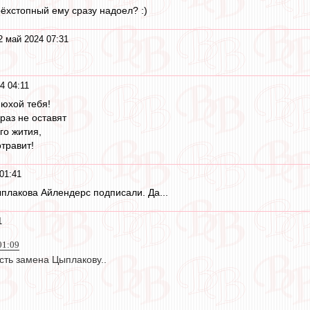
ёхстопный ему сразу надоел? :)
2 май 2024 07:31
4 04:11
нюхой тебя!
раз не оставят
го жития,
травит!
01:41
ыплакова Айлендерс подписали. Да...
1
01:09
сть замена Цыплакову..