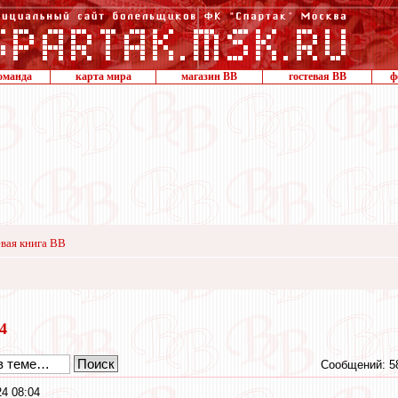
оманда
карта мира
магазин ВВ
гостевая ВВ
ф
вая книга ВВ
24
Сообщений: 5
4 08:04