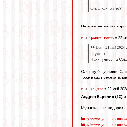
Ой, а как так-то?
Не всем же мешки вороч
#
Крошка Тюлень
» 22 ма
Los » 21 май 2024 
Грустно ...
Накинулись на Сашу 
Олег, ну безусловно Саш
тоже надо пресекать, мн
#
RedQuite
» 22 май 202
Андрея Карелин (62) с 
Музыкальный подарок - 
https://www.youtube.com/
https://www.youtube.co