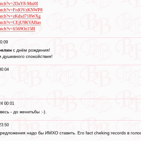
watch?v=2DaY8-Mui0I
/watch?v=FrdOVzKNWP8
/watch?v=zKdxd718WXg
/watch?v=CEjU9KVABao
atch?v=li569Oz158I
0:09
релин
с днём рождения!
 душевного спокойствия!
00:04
4 00:01
есь - до женитьбы :-).
23:50
редложения надо бы ИМХО ставить. Его fact cheking records в голо