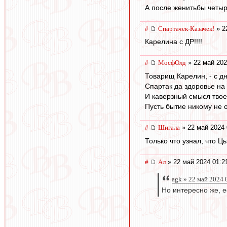
А после женитьбы четыр
#
Спартачек-Казачек!
» 2
Карелина с ДР!!!!
#
МосфОлд
» 22 май 202
Товарищ Карелин, - с д
Спартак да здоровье на 
И каверзный смысл твое
Пусть бытие никому не о
#
Шигала
» 22 май 2024 
Только что узнал, что Ц
#
Ал
» 22 май 2024 01:2
agk » 22 май 2024 
Но интересно же, е