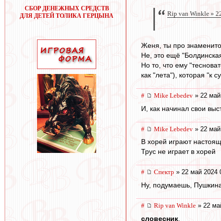
СБОР ДЕНЕЖНЫХ СРЕДСТВ
Rip van Winkle » 2
ДЛЯ ДЕТЕЙ ТОЛИКА ГЕРЦЫНА
Женя, ты про знаменито
Не, это ещё "Болдинская
Но то, что ему "теснов
как "лета"), которая "к 
#
Mike Lebedev
» 22 май
И, как начинал свои вы
#
Mike Lebedev
» 22 май
В хорей играют настоя
Трус не играет в хорей
#
Спектр
» 22 май 2024 
Ну, подумаешь, Пушкин
#
Rip van Winkle
» 22 ма
словесник
,