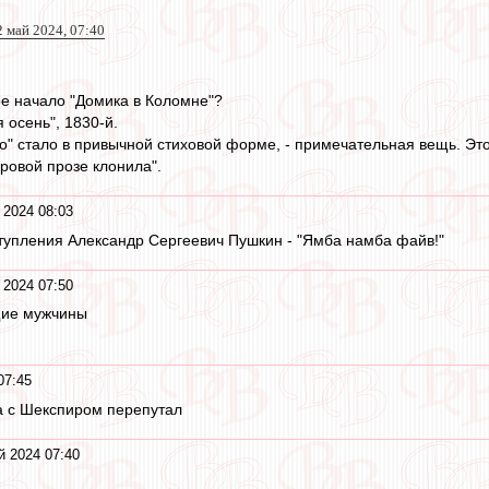
2 май 2024, 07:40
е начало "Домика в Коломне"?
 осень", 1830-й.
ато" стало в привычной стиховой форме, - примечательная вещь. Э
суровой прозе клонила".
 2024 08:03
ступления Александр Сергеевич Пушкин - "Ямба намба файв!"
 2024 07:50
щие мужчины
07:45
а с Шекспиром перепутал
й 2024 07:40