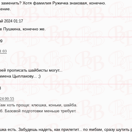
заменить? Хотя фамилия Ружичка знаковая, конечно.
ение.
й 2024 01:17
е Пушкина, конечно же.
09
1:03
рей прописать шайбисты могут...
амена Цыплакову... ;)
3
24 00:55
Там хоть проще: клюшка, коньки, шайба.
мб. Базовой подготовки меньше требует.
ка есть. Забудешь надеть, как прилетит... по ямбам, сразу шутить 