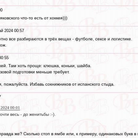
00
яковского что-то есть от хоккея)))
й 2024 00:57
тно все разбираются в трёх вещах - футболе, сексе и логистике.
тож.
00:55
кей. Там хоть проще: клюшка, коньки, шайба.
азовой подготовки меньше требует.
, пожалуйста. Избавь сокнижников от испанского стыда.
7
 2024 00:01
чти весь - до женитьбы :-).
правда же? Сколько стоп в ямбе или, к примеру, одинаковых букв в н