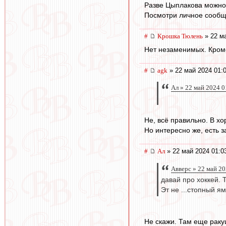
Разве Цыплакова можно 
Посмотри личное сообщ
#
Крошка Тюлень
» 22 ма
Нет незаменимых. Кром
#
agk
» 22 май 2024 01:
Ал » 22 май 2024 0
Не, всё правильно. В хо
Но интересно же, есть з
#
Ал
» 22 май 2024 01:0
Авверс » 22 май 20
давай про хоккей. 
Эт не ...стопный я
Не скажи. Там еще ракуш