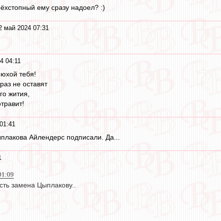
ёхстопный ему сразу надоел? :)
2 май 2024 07:31
4 04:11
нюхой тебя!
раз не оставят
го жития,
травит!
01:41
ыплакова Айлендерс подписали. Да...
1
01:09
сть замена Цыплакову..