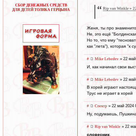
СБОР ДЕНЕЖНЫХ СРЕДСТВ
Rip van Winkle » 2
ДЛЯ ДЕТЕЙ ТОЛИКА ГЕРЦЫНА
Женя, ты про знаменито
Не, это ещё "Болдинская
Но то, что ему "теснов
как "лета"), которая "к 
#
Mike Lebedev
» 22 май
И, как начинал свои вы
#
Mike Lebedev
» 22 май
В хорей играют настоя
Трус не играет в хорей
#
Спектр
» 22 май 2024 
Ну, подумаешь, Пушкин
#
Rip van Winkle
» 22 ма
словесник
,