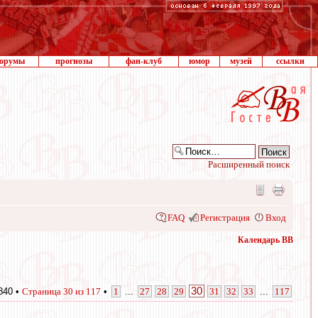
орумы
прогнозы
фан-клуб
юмор
музей
ссылки
Расширенный поиск
FAQ
Регистрация
Вход
Календарь ВВ
30
840 •
Страница
30
из
117
•
1
...
27
28
29
31
32
33
...
117