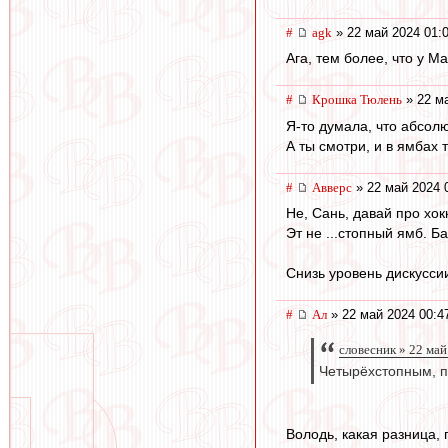
#
agk
» 22 май 2024 01:
Ага, тем более, что у Ма
#
Крошка Тюлень
» 22 ма
Я-то думала, что абсолю
А ты смотри, и в ямбах 
#
Авверс
» 22 май 2024 
Не, Сань, давай про хок
Эт не ...стопный ямб. Б
Снизь уровень дискуссии
#
Ал
» 22 май 2024 00:4
словесник » 22 май
Четырёхстопным, по
Володь, какая разница, 