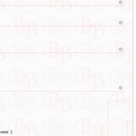
ике :)