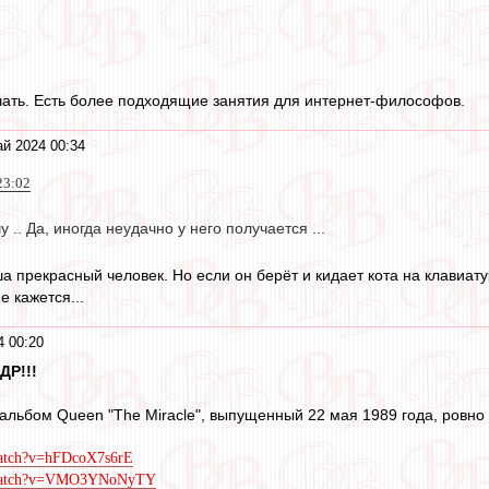
ать. Есть более подходящие занятия для интернет-философов.
й 2024 00:34
23:02
.. Да, иногда неудачно у него получается ...
а прекрасный человек. Но если он берёт и кидает кота на клавиату
е кажется...
4 00:20
ДР!!!
альбом Queen "The Miracle", выпущенный 22 мая 1989 года, ровно 
watch?v=hFDcoX7s6rE
m/watch?v=VMO3YNoNyTY