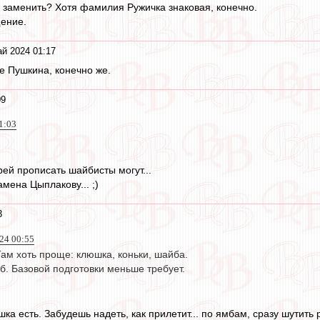
заменить? Хотя фамилия Ружичка знаковая, конечно.
ение.
й 2024 01:17
е Пушкина, конечно же.
09
1:03
рей прописать шайбисты могут...
амена Цыплакову... ;)
3
24 00:55
Там хоть проще: клюшка, коньки, шайба.
мб. Базовой подготовки меньше требует.
ка есть. Забудешь надеть, как прилетит... по ямбам, сразу шутить 