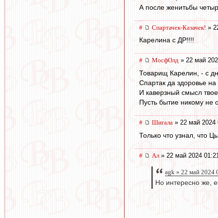
А после женитьбы четыр
#
Спартачек-Казачек!
» 2
Карелина с ДР!!!!
#
МосфОлд
» 22 май 202
Товарищ Карелин, - с д
Спартак да здоровье на 
И каверзный смысл твое
Пусть бытие никому не о
#
Шигала
» 22 май 2024 
Только что узнал, что Ц
#
Ал
» 22 май 2024 01:2
agk » 22 май 2024 
Но интересно же, е