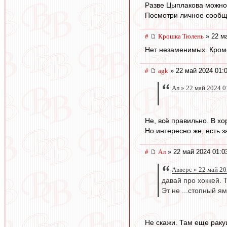
Разве Цыплакова можно 
Посмотри личное сообщ
#
Крошка Тюлень
» 22 ма
Нет незаменимых. Кром
#
agk
» 22 май 2024 01:
Ал » 22 май 2024 0
Не, всё правильно. В хо
Но интересно же, есть з
#
Ал
» 22 май 2024 01:0
Авверс » 22 май 20
давай про хоккей. 
Эт не ...стопный я
Не скажи. Там еще ракуш