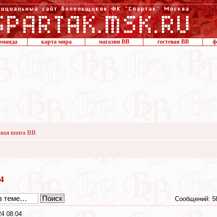
оманда
карта мира
магазин ВВ
гостевая ВВ
ф
вая книга ВВ
24
Сообщений: 5
4 08:04