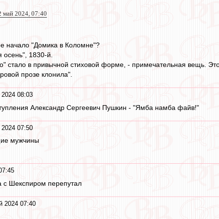
2 май 2024, 07:40
е начало "Домика в Коломне"?
 осень", 1830-й.
ато" стало в привычной стиховой форме, - примечательная вещь. Э
суровой прозе клонила".
 2024 08:03
ступления Александр Сергеевич Пушкин - "Ямба намба файв!"
 2024 07:50
щие мужчины
07:45
а с Шекспиром перепутал
й 2024 07:40