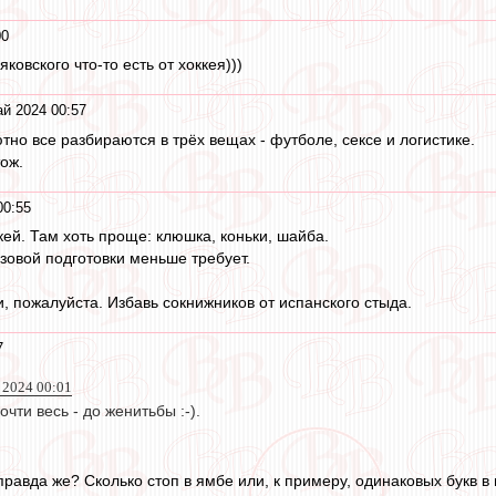
00
яковского что-то есть от хоккея)))
й 2024 00:57
тно все разбираются в трёх вещах - футболе, сексе и логистике.
тож.
00:55
кей. Там хоть проще: клюшка, коньки, шайба.
азовой подготовки меньше требует.
, пожалуйста. Избавь сокнижников от испанского стыда.
7
 2024 00:01
чти весь - до женитьбы :-).
правда же? Сколько стоп в ямбе или, к примеру, одинаковых букв в н