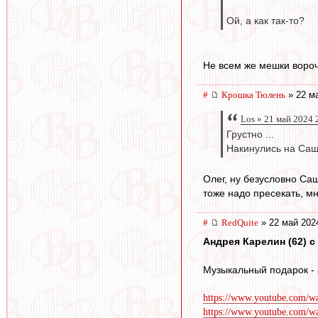
Ой, а как так-то?
Не всем же мешки вороч
#
Крошка Тюлень
» 22 ма
Los » 21 май 2024 
Грустно ...
Накинулись на Сашу 
Олег, ну безусловно Саш
тоже надо пресекать, мн
#
RedQuite
» 22 май 202
Андрея Карелин (62) с 
Музыкальный подарок - 
https://www.youtube.com/
https://www.youtube.co