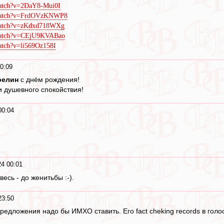
watch?v=2DaY8-Mui0I
/watch?v=FrdOVzKNWP8
/watch?v=zKdxd718WXg
/watch?v=CEjU9KVABao
atch?v=li569Oz158I
0:09
релин
с днём рождения!
 душевного спокойствия!
00:04
4 00:01
есь - до женитьбы :-).
23:50
редложения надо бы ИМХО ставить. Его fact cheking records в голо