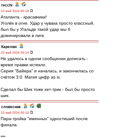
recchi
-
23 май 2024 00:18
Аталанта - красавчики!
Уголёк в огне. Удар у чувака просто классный,
был бы у Угальде такой удар мы б
доминировали в лиге.
Карелин
-
23 май 2024 00:14
Не удалось в одном сообщении дописать -
время правки истекло.
Серия "Байера" и началась, и закончилась со
счётом 3:0. Магия цифр as is.
Сделал бы Шик тоже хет-трик - был бы просто
шик.
словесник
-
23 май 2024 00:14
Пара-тройка "именных" одностиший после
финала.
***