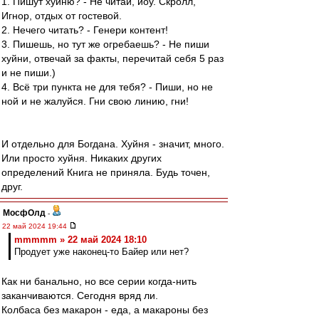
1. Пишут хуйню? - Не читай, йоу. Скролл,
Игнор, отдых от гостевой.
2. Нечего читать? - Генери контент!
3. Пишешь, но тут же огребаешь? - Не пиши
хуйни, отвечай за факты, перечитай себя 5 раз
и не пиши.)
4. Всё три пункта не для тебя? - Пиши, но не
ной и не жалуйся. Гни свою линию, гни!
И отдельно для Богдана. Хуйня - значит, много.
Или просто хуйня. Никаких других
определений Книга не приняла. Будь точен,
друг.
МосфОлд
-
22 май 2024 19:44
mmmmm » 22 май 2024 18:10
Продует уже наконец-то Байер или нет?
Как ни банально, но все серии когда-нить
заканчиваются. Сегодня вряд ли.
Колбаса без макарон - еда, а макароны без