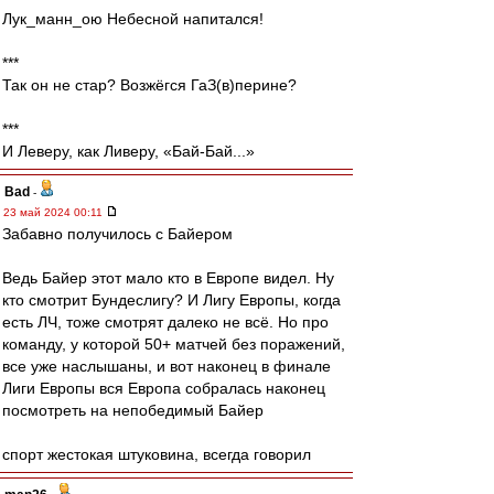
Лук_манн_ою Небесной напитался!
***
Так он не стар? Возжёгся ГаЗ(в)перине?
***
И Леверу, как Ливеру, «Бай-Бай...»
Bad
-
23 май 2024 00:11
Забавно получилось с Байером
Ведь Байер этот мало кто в Европе видел. Ну
кто смотрит Бундеслигу? И Лигу Европы, когда
есть ЛЧ, тоже смотрят далеко не всё. Но про
команду, у которой 50+ матчей без поражений,
все уже наслышаны, и вот наконец в финале
Лиги Европы вся Европа собралась наконец
посмотреть на непобедимый Байер
спорт жестокая штуковина, всегда говорил