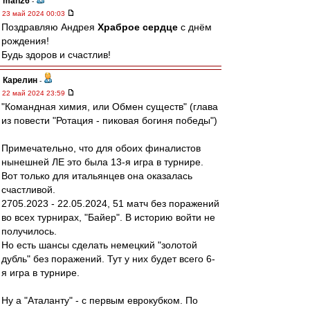
man26
-
23 май 2024 00:03
Поздравляю Андрея
Храброе сердце
с днём
рождения!
Будь здоров и счастлив!
Карелин
-
22 май 2024 23:59
"Командная химия, или Обмен существ" (глава
из повести "Ротация - пиковая богиня победы")
Примечательно, что для обоих финалистов
нынешней ЛЕ это была 13-я игра в турнире.
Вот только для итальянцев она оказалась
счастливой.
2705.2023 - 22.05.2024, 51 матч без поражений
во всех турнирах, "Байер". В историю войти не
получилось.
Но есть шансы сделать немецкий "золотой
дубль" без поражений. Тут у них будет всего 6-
я игра в турнире.
Ну а "Аталанту" - с первым еврокубком. По