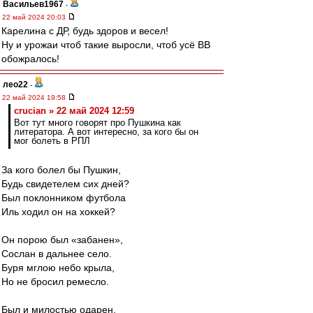
Васильев1967
-
22 май 2024 20:03
Карелина с ДР, будь здоров и весел!
Ну и урожаи чтоб такие выросли, чтоб усё ВВ
обожралось!
лео22
-
22 май 2024 19:58
crucian » 22 май 2024 12:59
Вот тут много говорят про Пушкина как
литератора. А вот интересно, за кого бы он
мог болеть в РПЛ
За кого болел бы Пушкин,
Будь свидетелем сих дней?
Был поклонником футбола
Иль ходил он на хоккей?
Он порою был «забанен»,
Сослан в дальнее село.
Буря мглою небо крыла,
Но не бросил ремесло.
Был и милостью одарен,