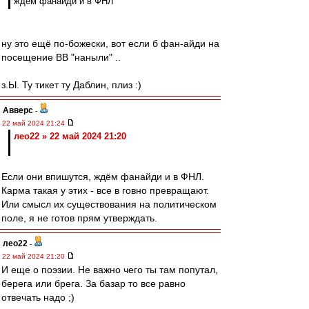
ждём фанайди и в ФНЛ
ну это ещё по-божески, вот если б фан-айди на
посещение ВВ "наныли" ..
з.Ы. Ту тикет ту Даблин, плиз :)
Авверс
-
22 май 2024 21:24
лео22 » 22 май 2024 21:20
Если они впишутся, ждём фанайди и в ФНЛ.
Карма такая у этих - все в говно превращают.
Или смысл их существования на политическом
поле, я не готов прям утверждать.
лео22
-
22 май 2024 21:20
И еще о поэзии. Не важно чего ты там попутал,
берега или брега. За базар то все равно
отвечать надо ;)