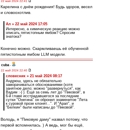
22 май 2024 22:41
Карелина с днём рождения! Будь здоров, весел
и словоохотлив.
Ал » 22 май 2024 17:05
Интересно, а химическую реакцию можно
описать пятистопным ямбом? Спросим
знатока?
Конечно можно. Скармливаешь её обученной
пятистопным ямбом LLM модели.
cuba
-
22 май 2024 22:40
словесник » 21 май 2024 08:17
Андрюш, здесь не обязательно
заморачиваться обоснованиями (хотя
занятное дело; можно "развернуться", как
Вадим :-) ). Ещё за семь лет до "Пиковой", в
6-й главе исстрадавшегося за последние
сутки "Онегина" он обронил знаменитое "Лета
к суровой прозе клонят...". И "Арап", и
"Белкин" были написаны до "Пиковой".
Володь, я "Пиковую даму" назвал потому, что
первой вспомнилась. ) А ведь, мог бы ещё,