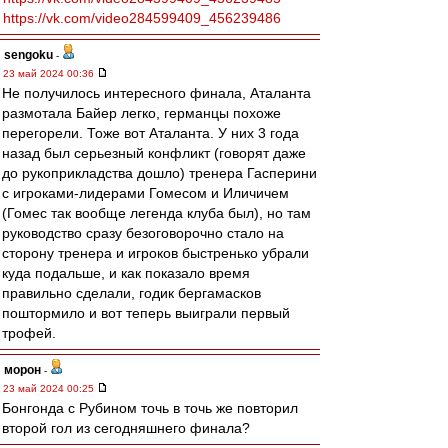
https://vk.com/video284599409_456239486
sengoku
-
23 май 2024 00:36
Не получилось интересного финала, Аталанта
размотала Байер легко, германцы похоже
перегорели. Тоже вот Аталанта. У них 3 года
назад был серьезный конфликт (говорят даже
до рукоприкладства дошло) тренера Гасперини
с игроками-лидерами Гомесом и Иличичем
(Гомес так вообще легенда клуба был), но там
руководство сразу безоговорочно стало на
сторону тренера и игроков быстренько убрали
куда подальше, и как показало время
правильно сделали, годик бергамасков
поштормило и вот теперь выиграли первый
трофей.
морон
-
23 май 2024 00:25
Бонгонда с Рубином точь в точь же повторил
второй гол из сегодняшнего финала?