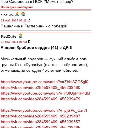
Про Сафонова в ПСЖ ?Может в Гавр?
Последнее сообщение
SpaSib
-
23 май 2024 07:11
Пашалича и Гасперини - с победой!
RedQuite
-
23 май 2024 01:03
Андрея Храброе сердце (41) с ДР!!!
Музыкальный подарок — лучший альбом рок-
группы Kiss «Dynasty» (с англ. — «Династия»),
отмечающий сегодня 45-летний юбилей:
https://www.youtube.com/watch?v=ZhIsAZO5gl0
https://vk.com/video284599409_456239480
https://www.youtube.com/watch?v=rOfUgImF4dM
https://vk.com/video284599409_456239479
https://www.youtube.com/watch?v=pjGPc_Czr7I
https://vk.com/video284599409_456239487
https://vk.com/video284599409_456239357
https://vk.com/video284599409_456239485