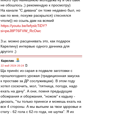
Много про нынешнюю молодежь ну и без баек
не обошлось ;) рекомендую к просмотру)
На канале "С дивана" он тоже недавно был, но
как по мне, похуже раскрылся) стеснялся
чтоли)) но ссыль дам на всякий
https://youtu.be/IefyslcTiDY?
si=peJ8P76FVW_RcOwc
З.ы. можно расценивать это, как подарок
Карелину) интервью одного дачника для
другого ;)
Карелин
-
22 май 2024 20:24
Ща принёс из сарая в подвале заготовки с
прошлогоднего урожая (традиционная закуска
к проставе за ДР сослуживцам). В этом году
хотел соскочить, мол, "пятница, погода, надо
ехать на дачу". А они, помня предыдущие
обожрания и оборжания, "ножом" к кадыку -
дескать, "ты только принеси и можешь ехать на
все 4 стороны. А мы выпьем за твои здоровье и
стату - 62 гола с 62-го года, не шутка". Я их