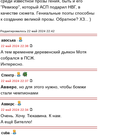
среди известной прозы гения, быть и его
"Ревизор", который АСП подарил НВГ, в
качестве сюжета. Гениальные поэты способны
к созданию великой прозы. Обратное? ХЗ... )
Редактировалось 22 май 2024 22:42
авоська
-
22 май 2024 22:38
А тем временем деревенский дьякон Мотя
собрался в ПСЖ.
Интересно.
Спектр
-
22 май 2024 22:37
Авверс
, но для этого нужно, чтобы бомжи
стали чемпионами
Авверс
-
22 май 2024 22:34
Очень. Хочу. Тюкавина. К нам.
А ещё Бителло!
cuba
-