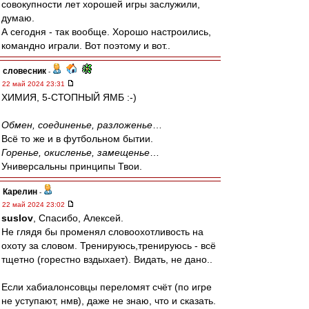
совокупности лет хорошей игры заслужили,
думаю.
А сегодня - так вообще. Хорошо настроились,
командно играли. Вот поэтому и вот..
словесник
-
22 май 2024 23:31
ХИМИЯ, 5-СТОПНЫЙ ЯМБ :-)
Обмен, соединенье, разложенье
…
Всё то же и в футбольном бытии.
Горенье, окисленье, замещенье
…
Универсальны принципы Твои.
Карелин
-
22 май 2024 23:02
suslov
, Спасибо, Алексей.
Не глядя бы променял словоохотливость на
охоту за словом. Тренируюсь,тренируюсь - всё
тщетно (горестно вздыхает). Видать, не дано..
Если хабиалонсовцы переломят счёт (по игре
не уступают, нмв), даже не знаю, что и сказать.