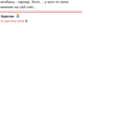
колбасы - гарнир. Хотя..., у кого-то иное
мнение на сей счёт...
Карелин
-
22 май 2024 19:38
Уважаемые Красно-Белые друзья!
Сердечно благодарю всех за поздравления,
добрые пожелания, музыкальные подарки..
ВВсем искренне желаю крепкого здоровья,
бодрого присутствия спартаковского духа,
мира и всего самого наилучшего. Спасибо!
Читая вчерашнюю Книгу, громко радовался.
Думается, что это естественно, когда люди,
разбирающиеся в футболе, пишут ещё и
талантливые стихи. Это было здорово, ребят!
Спасибо всем!
Наверно, я счастливец(?), так как в стихах не
разбираюсь (потому что не понимаю в них
ничего), а значит - нравятся все. Вот такой
неразборчивый беспринципный "кузьмич"
(смеётся). Просто восхищаюсь мастерству
писать свои мысли не прозой.