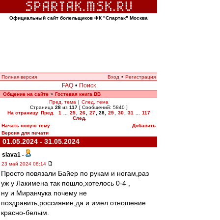
Официальный сайт болельщиков ФК "Спартак" Москва
Полная версия
Вход
•
Регистрация
FAQ
•
Поиск
Общение на сайте
Гостевая книга ВВ
»
Пред. тема
|
След. тема
Страница
28
из
117
[ Сообщений: 5840 ]
На страницу
Пред.
1
...
25
,
26
,
27
,
28
,
29
,
30
,
31
...
117
След.
Начать новую тему
Добавить
Версия для печати
01.05.2024 - 31.05.2024
slava1
-
23 май 2024 08:14
Просто повязали Байер по рукам и ногам,раз
уж у Лакимена так пошло,хотелось 0-4 ,
ну и Миранчука почему не
поздравить,россиянин,да и имел отношение
красно-белым.