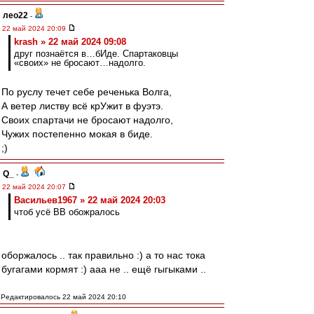
лео22
-
22 май 2024 20:09
krash » 22 май 2024 09:08
друг познаётся в…бИде. Спартаковцы
«своих» не бросают…надолго.
По руслу течет себе реченька Волга,
А ветер листву всё крУжит в фуэтэ.
Своих спартачи не бросают надолго,
Чужих постепенно мокая в биде.
;)
Q_
-
22 май 2024 20:07
Васильев1967 » 22 май 2024 20:03
чтоб усё ВВ обожралось
оборжалось .. так правильно :) а то нас тока
бугагами кормят :) ааа не .. ещё гыгыками ..
Редактировалось 22 май 2024 20:10