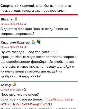
Спартачек-Казачек!
, знал бы ты, что это за
новые люди, трижды уже перекрестился
Шигала
-
22 май 2024 21:14
А до этого фракция "новые люди" сколько
вопросов порешала?
Спартачек-Казачек!
-
22 май 2024 21:10
Ну что господа....лёд тронулся????
Фракция Новые люди хотят поставить вопрос о
целесообразности фанайди...Их якобы не кто
не ставил в известность по поводу фанайди и
их очень волнует отсутствие людей на
трибунах....А вдруг???А?
naivniy
-
22 май 2024 21:08
Простите, что не стихи))
Занятное интервью Бояры
https://youtu.be/-z-
wYH2uITc?si=5-f8M5mqDtbg97bI