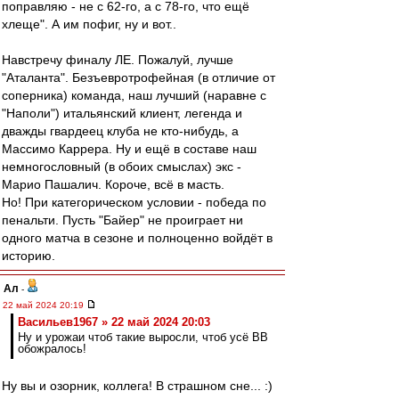
поправляю - не с 62-го, а с 78-го, что ещё
хлеще". А им пофиг, ну и вот..
Навстречу финалу ЛЕ. Пожалуй, лучше
"Аталанта". Безъевротрофейная (в отличие от
соперника) команда, наш лучший (наравне с
"Наполи") итальянский клиент, легенда и
дважды гвардеец клуба не кто-нибудь, а
Массимо Каррера. Ну и ещё в составе наш
немногословный (в обоих смыслах) экс -
Марио Пашалич. Короче, всё в масть.
Но! При категорическом условии - победа по
пенальти. Пусть "Байер" не проиграет ни
одного матча в сезоне и полноценно войдёт в
историю.
Ал
-
22 май 2024 20:19
Васильев1967 » 22 май 2024 20:03
Ну и урожаи чтоб такие выросли, чтоб усё ВВ
обожралось!
Ну вы и озорник, коллега! В страшном сне... :)