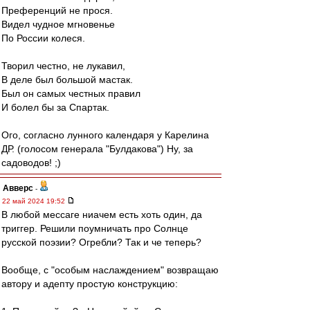
Преференций не прося.
Видел чудное мгновенье
По России колеся.
Творил честно, не лукавил,
В деле был большой мастак.
Был он самых честных правил
И болел бы за Спартак.
Ого, согласно лунного календаря у Карелина
ДР. (голосом генерала "Булдакова") Ну, за
садоводов! ;)
Авверс
-
22 май 2024 19:52
В любой мессаге ниачем есть хоть один, да
триггер. Решили поумничать про Солнце
русской поэзии? Огребли? Так и че теперь?
Вообще, с "особым наслаждением" возвращаю
автору и адепту простую конструкцию: