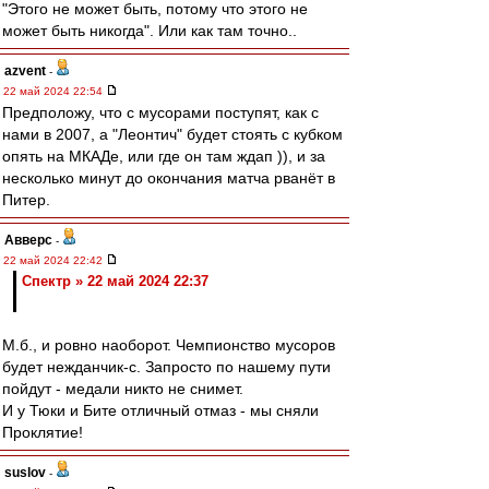
"Этого не может быть, потому что этого не
может быть никогда". Или как там точно..
azvent
-
22 май 2024 22:54
Предположу, что с мусорами поступят, как с
нами в 2007, а "Леонтич" будет стоять с кубком
опять на МКАДе, или где он там ждап )), и за
несколько минут до окончания матча рванёт в
Питер.
Авверс
-
22 май 2024 22:42
Спектр » 22 май 2024 22:37
М.б., и ровно наоборот. Чемпионство мусоров
будет нежданчик-с. Запросто по нашему пути
пойдут - медали никто не снимет.
И у Тюки и Бите отличный отмаз - мы сняли
Проклятие!
suslov
-