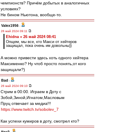
чемпионств? Причём добытых в аналогичных
условиях?
Не бином Ньютона, вообще-то.
Valex1956
-
26 май 2024 09:11
Ehidna » 26 май 2024 08:41
Опщем, мы все, кто Макси от хейтеров
защищал, пока очень им довольны))
А можно привести здесь хоть одного хейтера
Максименко? Ну чтоб просто понять,от кого
защищали?)
Bad
-
26 май 2024 09:10
Стрим в 00:00. Играем в Доту с
Зобой,Зиной,Игнатом,Масловым
Пруц отвечает за медиа!!!
https://www.twitch.tv/sobolev_7
Как успехи кумиров в доту, смотрел кто?