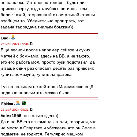
не нашлось. Интересно теперь , будет ли
приказ сверху, отдать кубок в регионы, тем
более такой, оторванный от остальной страны
вообщем то. Убедительно проиграть, вот
задача так задача гнилым бомжам))
Bad
-
26 май 2024 09:36
Ещё весной после например сейвов и сухих
матчей с бомжами, здесь на ВВ, а че такого,
это его работа мол, просто руки подставил, да
и ваще один раз спасает, десять раз привозит,
купить помазуна, купить ланратова
Тут по пальцам не хейтеров Максименко ещё
недавно пересчитать можно было
Ehidna
-
26 май 2024 09:31
Valex1956
, не только здесь))
Да и на ВВ его из команды гнали, говорили, что
не место в Спартаке и убеждали что он Селе в
подметки не годится. Регулярно мешком