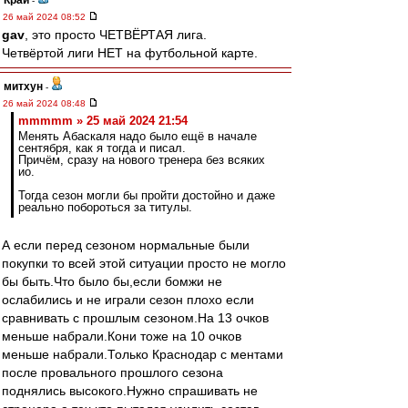
Край
-
26 май 2024 08:52
gav
, это просто ЧЕТВЁРТАЯ лига.
Четвёртой лиги НЕТ на футбольной карте.
митхун
-
26 май 2024 08:48
mmmmm » 25 май 2024 21:54
Менять Абаскаля надо было ещё в начале
сентября, как я тогда и писал.
Причём, сразу на нового тренера без всяких
ио.
Тогда сезон могли бы пройти достойно и даже
реально побороться за титулы.
А если перед сезоном нормальные были
покупки то всей этой ситуации просто не могло
бы быть.Что было бы,если бомжи не
ослабились и не играли сезон плохо если
сравнивать с прошлым сезоном.На 13 очков
меньше набрали.Кони тоже на 10 очков
меньше набрали.Только Краснодар с ментами
после провального прошлого сезона
поднялись высокого.Нужно спрашивать не