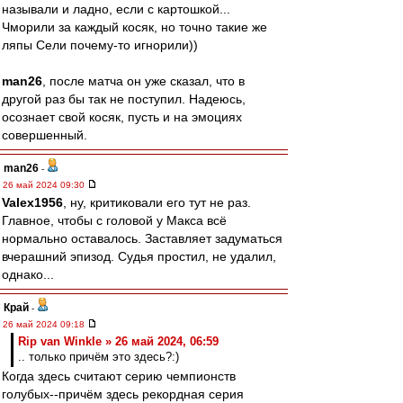
называли и ладно, если с картошкой...
Чморили за каждый косяк, но точно такие же
ляпы Сели почему-то игнорили))
man26
, после матча он уже сказал, что в
другой раз бы так не поступил. Надеюсь,
осознает свой косяк, пусть и на эмоциях
совершенный.
man26
-
26 май 2024 09:30
Valex1956
, ну, критиковали его тут не раз.
Главное, чтобы с головой у Макса всё
нормально оставалось. Заставляет задуматься
вчерашний эпизод. Судья простил, не удалил,
однако...
Край
-
26 май 2024 09:18
Rip van Winkle » 26 май 2024, 06:59
.. только причём это здесь?:)
Когда здесь считают серию чемпионств
голубых--причём здесь рекордная серия