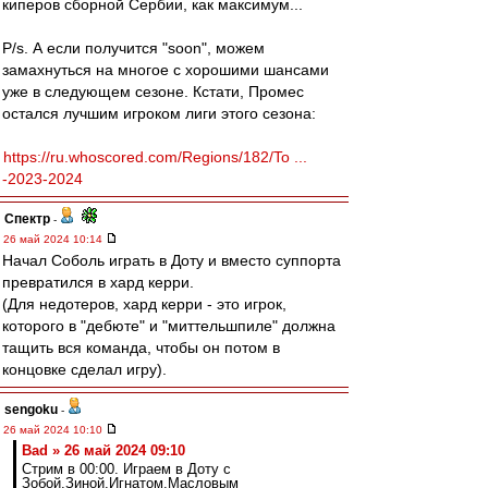
киперов сборной Сербии, как максимум...
P/s. А если получится "soon", можем
замахнуться на многое с хорошими шансами
уже в следующем сезоне. Кстати, Промес
остался лучшим игроком лиги этого сезона:
https://ru.whoscored.com/Regions/182/To ...
-2023-2024
Спектр
-
26 май 2024 10:14
Начал Соболь играть в Доту и вместо суппорта
превратился в хард керри.
(Для недотеров, хард керри - это игрок,
которого в "дебюте" и "миттельшпиле" должна
тащить вся команда, чтобы он потом в
концовке сделал игру).
sengoku
-
26 май 2024 10:10
Bad » 26 май 2024 09:10
Стрим в 00:00. Играем в Доту с
Зобой,Зиной,Игнатом,Масловым