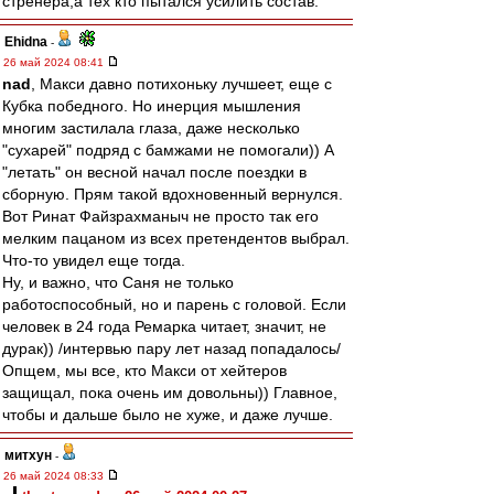
стренера,а тех кто пытался усилить состав.
Ehidna
-
26 май 2024 08:41
nad
, Макси давно потихоньку лучшеет, еще с
Кубка победного. Но инерция мышления
многим застилала глаза, даже несколько
"сухарей" подряд с бамжами не помогали)) А
"летать" он весной начал после поездки в
сборную. Прям такой вдохновенный вернулся.
Вот Ринат Файзрахманыч не просто так его
мелким пацаном из всех претендентов выбрал.
Что-то увидел еще тогда.
Ну, и важно, что Саня не только
работоспособный, но и парень с головой. Если
человек в 24 года Ремарка читает, значит, не
дурак)) /интервью пару лет назад попадалось/
Опщем, мы все, кто Макси от хейтеров
защищал, пока очень им довольны)) Главное,
чтобы и дальше было не хуже, и даже лучше.
митхун
-
26 май 2024 08:33