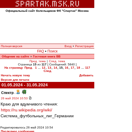
Официальный сайт болельщиков ФК "Спартак" Москва
Полная версия
Вход
•
Регистрация
FAQ
•
Поиск
Общение на сайте
Гостевая книга ВВ
»
Пред. тема
|
След. тема
Страница
15
из
117
[ Сообщений: 5840 ]
На страницу
Пред.
1
...
12
,
13
,
14
,
15
,
16
,
17
,
18
...
117
След.
Начать новую тему
Добавить
Версия для печати
01.05.2024 - 31.05.2024
Спектр
-
26 май 2024 10:53
Краю для вдумчивого чтения:
https://ru.wikipedia.org/wiki/
Система_футбольных_лиг_Германии
Редактировалось 26 май 2024 10:54
Последнее сообщение