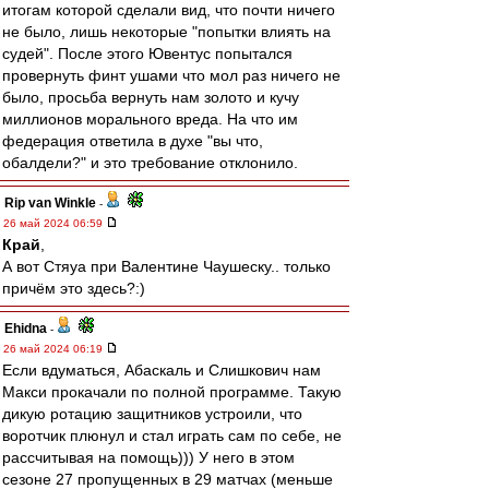
итогам которой сделали вид, что почти ничего
не было, лишь некоторые "попытки влиять на
судей". После этого Ювентус попытался
провернуть финт ушами что мол раз ничего не
было, просьба вернуть нам золото и кучу
миллионов морального вреда. На что им
федерация ответила в духе "вы что,
обалдели?" и это требование отклонило.
Rip van Winkle
-
26 май 2024 06:59
Край
,
А вот Стяуа при Валентине Чаушеску.. только
причём это здесь?:)
Ehidna
-
26 май 2024 06:19
Если вдуматься, Абаскаль и Слишкович нам
Макси прокачали по полной программе. Такую
дикую ротацию защитников устроили, что
воротчик плюнул и стал играть сам по себе, не
рассчитывая на помощь))) У него в этом
сезоне 27 пропущенных в 29 матчах (меньше