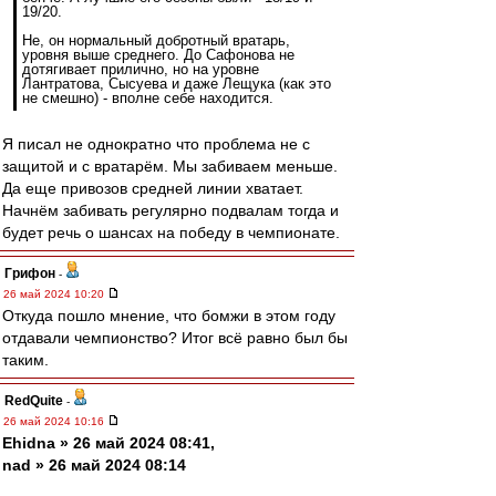
19/20.
Не, он нормальный добротный вратарь,
уровня выше среднего. До Сафонова не
дотягивает прилично, но на уровне
Лантратова, Сысуева и даже Лещука (как это
не смешно) - вполне себе находится.
Я писал не однократно что проблема не с
защитой и с вратарём. Мы забиваем меньше.
Да еще привозов средней линии хватает.
Начнём забивать регулярно подвалам тогда и
будет речь о шансах на победу в чемпионате.
Грифон
-
26 май 2024 10:20
Откуда пошло мнение, что бомжи в этом году
отдавали чемпионство? Итог всё равно был бы
таким.
RedQuite
-
26 май 2024 10:16
Ehidna » 26 май 2024 08:41,
nad » 26 май 2024 08:14