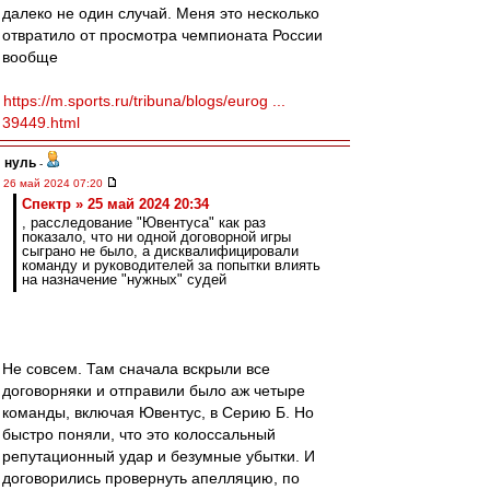
далеко не один случай. Меня это несколько
отвратило от просмотра чемпионата России
вообще
https://m.sports.ru/tribuna/blogs/eurog ...
39449.html
нуль
-
26 май 2024 07:20
Спектр » 25 май 2024 20:34
, расследование "Ювентуса" как раз
показало, что ни одной договорной игры
сыграно не было, а дисквалифицировали
команду и руководителей за попытки влиять
на назначение "нужных" судей
Не совсем. Там сначала вскрыли все
договорняки и отправили было аж четыре
команды, включая Ювентус, в Серию Б. Но
быстро поняли, что это колоссальный
репутационный удар и безумные убытки. И
договорились провернуть апелляцию, по