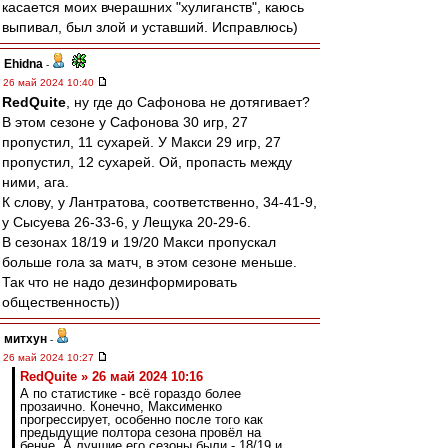
касается моих вчерашних "хулиганств", каюсь
выпивал, был злой и уставший. Исправлюсь)
Ehidna
-
26 май 2024 10:40
RedQuite
, ну где до Сафонова не дотягивает?
В этом сезоне у Сафонова 30 игр, 27
пропустил, 11 сухарей. У Макси 29 игр, 27
пропустил, 12 сухарей. Ой, пропасть между
ними, ага.
К слову, у Лантратова, соответственно, 34-41-9,
у Сысуева 26-33-6, у Лещука 20-29-6.
В сезонах 18/19 и 19/20 Макси пропускал
больше гола за матч, в этом сезоне меньше.
Так что не надо дезинформировать
общественность))
митхун
-
26 май 2024 10:27
RedQuite » 26 май 2024 10:16
А по статистике - всё гораздо более
прозаично. Конечно, Максименко
прогрессирует, особенно после того как
предыдущие полтора сезона провёл на
бенче. А лучшие его сезоны были - 18/19 и