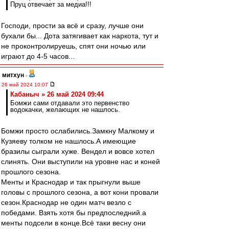
Пруц отвечает за медиа!!!
Господи, прости за всё и сразу, лучше они
бухали бы... Дота затягивает как наркота, тут и
не проконтролируешь, спят они ночью или
играют до 4-5 часов...
митхун
-
26 май 2024 10:07
Кабаныч » 26 май 2024 09:44
Бомжи сами отдавали это первенство
водокачки, желающих не нашлось.
Бомжи просто ослабились.Замкну Малкому и
Кузяеву толком не нашлось.А имеющие
бразилы сыграли хуже. Вендел и вовсе хотел
слинять. Они выступили на уровне нас и коней
прошлого сезона.
Менты и Краснодар и так прыгнули выше
головы с прошлого сезона, а вот кони провали
сезон.Краснодар не один матч везло с
победами. Взять хотя бы предпоследний.а
менты подсели в конце.Всё таки весну они