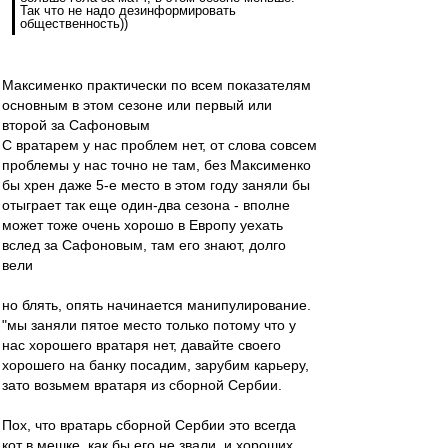
Так что не надо дезинформировать
общественность))
Максименко практически по всем показателям
основным в этом сезоне или первый или
второй за Сафоновым
С вратарем у нас проблем нет, от слова совсем
проблемы у нас точно не там, без Максименко
бы хрен даже 5-е место в этом году заняли бы
отыграет так еще один-два сезона - вполне
может тоже очень хорошо в Европу уехать
вслед за Сафоновым, там его знают, долго
вели
но блять, опять начинается манипулирование.
"мы заняли пятое место только потому что у
нас хорошего вратаря нет, давайте своего
хорошего на банку посадим, зарубим карьеру,
зато возьмем вратаря из сборной Сербии.
Пох, что вратарь сборной Сербии это всегда
кот в мешке, как бы его не звали, и хороших