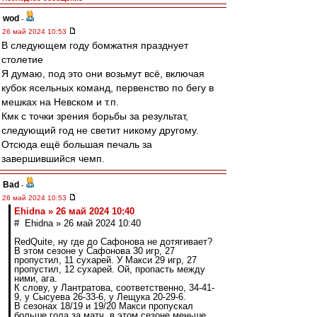
wod
-
26 май 2024 10:53
В следующем году бомжатня празднует
столетие
Я думаю, под это они возьмут всё, включая
кубок ясельных команд, первенство по бегу в
мешках на Невском и т.п.
Кмк с точки зрения борьбы за результат,
следующий год не светит никому другому.
Отсюда ещё большая печаль за
завершившийся чемп.
Bad
-
26 май 2024 10:53
Ehidna » 26 май 2024 10:40
# Ehidna » 26 май 2024 10:40
RedQuite, ну где до Сафонова не дотягивает?
В этом сезоне у Сафонова 30 игр, 27
пропустил, 11 сухарей. У Макси 29 игр, 27
пропустил, 12 сухарей. Ой, пропасть между
ними, ага.
К слову, у Лантратова, соответственно, 34-41-
9, у Сысуева 26-33-6, у Лещука 20-29-6.
В сезонах 18/19 и 19/20 Макси пропускал
больше гола за матч, в этом сезоне меньше.