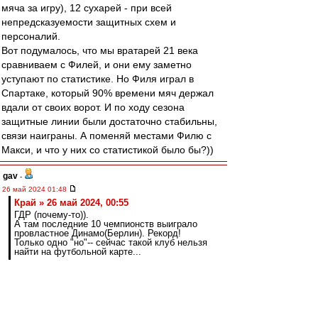
мяча за игру), 12 сухарей - при всей
непредсказуемости защитных схем и
персоналий.
Вот подумалось, что мы вратарей 21 века
сравниваем с Филей, и они ему заметно
уступают по статистике. Но Филя играл в
Спартаке, который 90% времени мяч держал
вдали от своих ворот. И по ходу сезона
защитные линии были достаточно стабильны,
связи наиграны. А поменяй местами Филю с
Макси, и что у них со статистикой было бы?))
gav
-
26 май 2024 01:48
Край » 26 май 2024, 00:55
ГДР (почему-то)).
А там последние 10 чемпионств выиграло
провластное Динамо(Берлин). Рекорд!
Только одно "но"-- сейчас такой клуб нельзя
найти на футбольной карте...
ты просто хреново искал
они переименовались в ФК Берлин и
существуют до сих пор