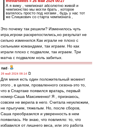
thestarseeds » 26 май 2024 00:27
А я вижу , чемпионат абсолютно живой и
чемпионство мы могли брать , которое
валялось просто под ногами , будь у нас тот
же Слишкович со старта чемпионата ,
Это почему так решили? Изменилось чуть
игра,игроки раскрепостились,но результат не
сильно изменился.Как играли не плохо с
сильными командами, так играем. Но как
играли плохо с подвалом, так играем. Три
матча с подвалом ноль забитых.
nad
-
26 май 2024 08:14
Для меня есть один положительный момент
этого , в целом, проваленного сезона-это то,
что в Спартаке появился вратарь, первый
номер-Саша Максименко! Я , признаюсь,
совсем не верила в него. Считала неуклюжим,
не прыгучим, тяжелым. Но, после сборов,
Саша преобразился и уверенность в нем
появилась. Не знаю, что повлияло: то, что
избавился от лишнего веса, или это работа