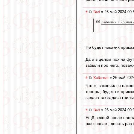
#
Bad
» 26 май 2024 09:
Кабаныч » 26 май 
Не будет никаких приказ
Да и в целом пох на фут
забыли про него, поважн
#
Кабаныч
» 26 май 2024
Что ж, закончился нако
теперь , будет ли прика
задача так задача гнил
#
Bad
» 26 май 2024 09:
Ещё весной после наприм
раз спасает, десять раз