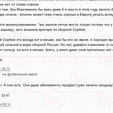
м нет, от слова совсем
е там, без Максименко бы хрен даже 5-е место в этом году заняли 
два сезона - вполне может тоже очень хорошо в Европу уехать всле
тся манипулирование. "мы заняли пятое место только потому что у
 карьеру, зато возьмем вратаря из сборной Сербии.
й Сербии это всегда кот в мешке, как бы его не звали, и хороших вр
ой сильной в мире сборной России. Но нет, давайте поменяем то п
ит пользу, на кота в мешке. блять, у меня даже слов приличных не
48
, 08:52
Т на футбольной карте.
нет. А она есть. Они даже абонементы продают (уже начали продажу
 10:47
24 00:51