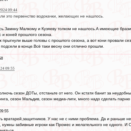
2024 09:44
ли это первенство водокачки, желающих не нашлось.
ь.Замкну Малкому и Кузяеву толком не нашлось.А имеющие бразил
с и коней прошлого сезона.
к прыгнули выше головы с прошлого сезона, а вот кони провали сез
подсели в конце.Всё таки весну они отлично прошли.
58
024 09:55
олночь сезон ДОТы, отстаньте от него. Он кстати банит за неудоб
нга, сезон Мальдив, сезон медиа-лиги, много надо сделать парню
09:55
ь вратарей,защитников. У нас не с ними проблема. Да и раньше не
, нужны забивные игроки как Промес и желательного не одного. И С
вняться.