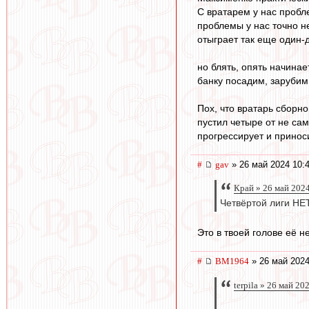
С вратарем у нас пробле
проблемы у нас точно н
отыграет так еще один-
но блять, опять начинае
банку посадим, зарубим
Пох, что вратарь сборно
пустил четыре от не сам
прогрессирует и принос
#
gav
» 26 май 2024 10:
Край » 26 май 2024
Четвёртой лиги НЕ
Это в твоей голове её 
#
BM1964
» 26 май 2024
terpila » 26 май 20