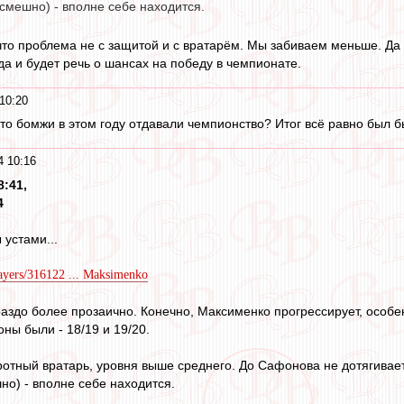
 смешно) - вполне себе находится.
что проблема не с защитой и с вратарём. Мы забиваем меньше. Да
да и будет речь о шансах на победу в чемпионате.
10:20
то бомжи в этом году отдавали чемпионство? Итог всё равно был б
4 10:16
8:41,
4
 устами...
layers/316122 ... Maksimenko
гораздо более прозаично. Конечно, Максименко прогрессирует, особ
оны были - 18/19 и 19/20.
отный вратарь, уровня выше среднего. До Сафонова не дотягивает
но) - вполне себе находится.