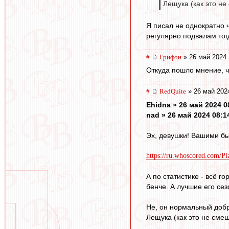
Лещука (как это не
Я писал не однократно 
регулярно подвалам тог
#
Грифон
» 26 май 2024 
Откуда пошло мнение, ч
#
RedQuite
» 26 май 202
Ehidna » 26 май 2024 0
nad » 26 май 2024 08:1
Эх, девушки! Вашими бы
https://ru.whoscored.com/P
А по статистике - всё 
бенче. А лучшие его сез
Не, он нормальный добр
Лещука (как это не смеш