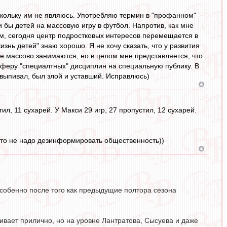
оскольку им не являюсь. Употребляю термин в "профанном"
и бы детей на массовую игру в футбол. Напротив, как мне
ом, сегодня центр подростковых интересов перемещается в
знь детей" знаю хорошо. Я не хочу сказать, что у развития
е массово занимаются, но в целом мне представляется, что
сферу "специалтных" дисциплин на специальную публику. В
ь выпивал, был злой и уставший. Исправлюсь)
ил, 11 сухарей. У Макси 29 игр, 27 пропустил, 12 сухарей.
 что не надо дезинформировать общественность))
 особенно после того как предыдущие полтора сезона
ивает прилично, но на уровне Лантратова, Сысуева и даже