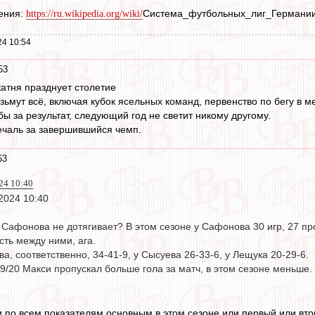
тения:
Система_футбольных_лиг_Германи
https://ru.wikipedia.org/wiki/
24 10:54
53
атня празднует столетие
зьмут всё, включая кубок ясельных команд, первенство по бегу в ме
бы за результат, следующий год не светит никому другому.
чаль за завершившийся чемп.
53
24 10:40
2024 10:40
о Сафонова не дотягивает? В этом сезоне у Сафонова 30 игр, 27 про
сть между ними, ага.
ва, соответственно, 34-41-9, у Сысуева 26-33-6, у Лещука 20-29-6.
19/20 Макси пропускал больше гола за матч, в этом сезоне меньше
 по всем показателям основным в этом сезоне или первый или в