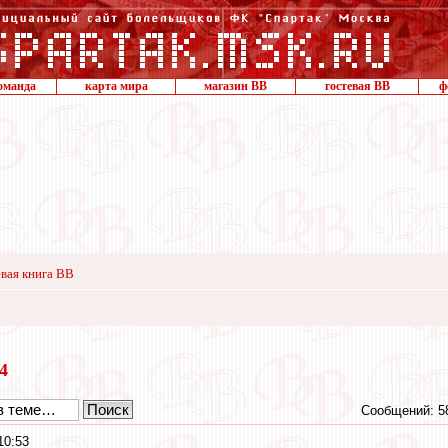
оманда
карта мира
магазин ВВ
гостевая ВВ
ф
вая книга ВВ
24
Сообщений: 5
10:53