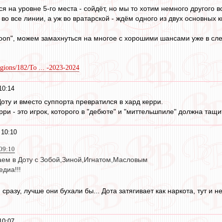
я на уровне 5-го места - сойдёт, но мы то хотим немного другого в
о все линии, а уж во вратарской - ждём одного из двух основных 
"soon", можем замахнуться на многое с хорошими шансами уже в с
gions/182/To ... -2023-2024
10:14
оту и вместо суппорта превратился в хард керри.
рри - это игрок, которого в "дебюте" и "миттельшпиле" должна тащи
 10:10
09:10
раем в Доту с Зобой,Зиной,Игнатом,Масловым
едиа!!!
и сразу, лучше они бухали бы... Дота затягивает как наркота, тут и
10:07