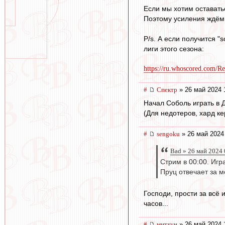
Если мы хотим оставатьс
Поэтому усиления ждём в
P/s. А если получится 
лиги этого сезона:
https://ru.whoscored.com/Re
#
Спектр
» 26 май 2024 
Начал Соболь играть в Д
(Для недотеров, хард ке
#
sengoku
» 26 май 2024
Bad » 26 май 2024 
Стрим в 00:00. Иг
Пруц отвечает за м
Господи, прости за всё 
часов...
#
митхун
» 26 май 2024 