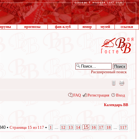
орумы
прогнозы
фан-клуб
юмор
музей
ссылки
Расширенный поиск
FAQ
Регистрация
Вход
Календарь ВВ
15
840 •
Страница
15
из
117
•
1
...
12
13
14
16
17
18
...
117