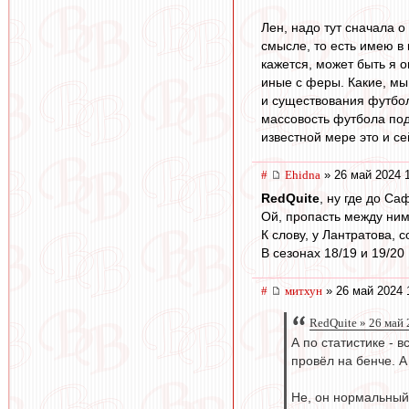
Лен, надо тут сначала 
смысле, то есть имею в 
кажется, может быть я 
иные с феры. Какие, мы 
и существования футбол
массовость футбола под
известной мере это и се
#
Ehidna
» 26 май 2024 
RedQuite
, ну где до Са
Ой, пропасть между ними
К слову, у Лантратова, 
В сезонах 18/19 и 19/2
#
митхун
» 26 май 2024 
RedQuite » 26 май 
А по статистике - 
провёл на бенче. А
Не, он нормальный