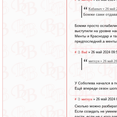
Кабаныч » 26 май 
Бомжи сами отдава
Бомжи просто ослабилис
выступили на уровне на
Менты и Краснодар и та
предпоследний.а менты 
#
Bad
» 26 май 2024 09:
митхун » 26 май 2
У Соболева начался в п
Ещё впереди сезон шопи
#
митхун
» 26 май 2024 
Сколько можно разбират
Если созидать не умеем
расти, если не с кого ра