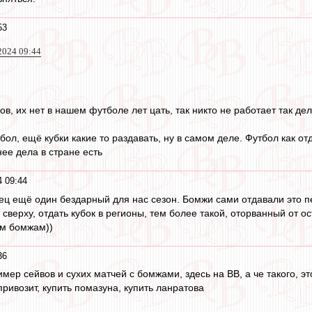
53
2024 09:44
ов, их нет в нашем футболе лет цать, так никто не работает так де
бол, ещё кубки какие то раздавать, ну в самом деле. Футбол как от
ее дела в стране есть
 09:44
нец ещё один бездарный для нас сезон. Бомжи сами отдавали это 
з сверху, отдать кубок в регионы, тем более такой, оторванный от 
ым бомжам))
36
ер сейвов и сухих матчей с бомжами, здесь на ВВ, а че такого, эт
 привозит, купить помазуна, купить ланратова