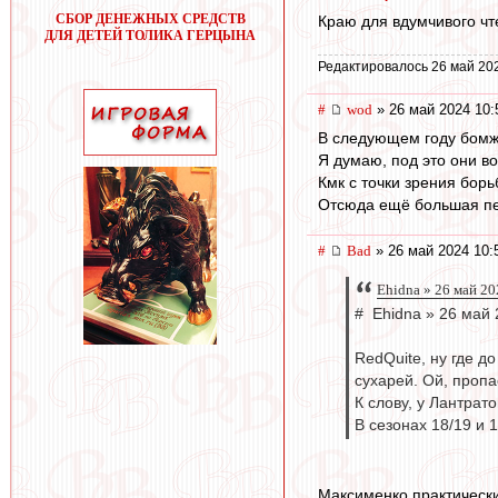
СБОР ДЕНЕЖНЫХ СРЕДСТВ
Краю для вдумчивого ч
ДЛЯ ДЕТЕЙ ТОЛИКА ГЕРЦЫНА
Редактировалось 26 май 20
#
wod
» 26 май 2024 10:
В следующем году бомж
Я думаю, под это они во
Кмк с точки зрения борь
Отсюда ещё большая пе
#
Bad
» 26 май 2024 10:
Ehidna » 26 май 20
# Ehidna » 26 май 
RedQuite, ну где д
сухарей. Ой, пропа
К слову, у Лантрато
В сезонах 18/19 и 
Максименко практически