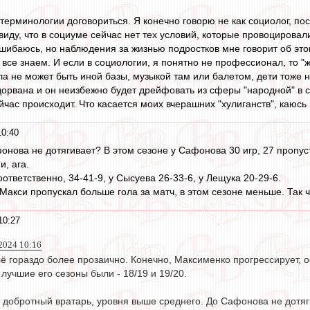
о терминологии договориться. Я конечно говорю не как социолог, п
виду, что в социуме сейчас нет тех условий, которые провоцировал
ошибаюсь, но наблюдения за жизнью подростков мне говорит об эт
все знаем. И если в социологии, я понятно не профессионал, то "жи
а не может быть иной базы, музыкой там или балетом, дети тоже н
орвана и он неизбежно будет дрейфовать из сферы "народной" в 
йчас происходит. Что касается моих вчерашних "хулиганств", каюс
10:40
фонова не дотягивает? В этом сезоне у Сафонова 30 игр, 27 пропуст
, ага.
соответственно, 34-41-9, у Сысуева 26-33-6, у Лещука 20-29-6.
0 Макси пропускал больше гола за матч, в этом сезоне меньше. Так
10:27
2024 10:16
всё гораздо более прозаично. Конечно, Максименко прогрессирует,
 лучшие его сезоны были - 18/19 и 19/20.
 добротный вратарь, уровня выше среднего. До Сафонова не дотяг