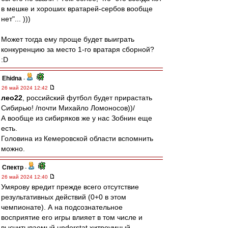
в мешке и хороших вратарей-сербов вообще
нет"... )))
Может тогда ему проще будет выиграть
конкуренцию за место 1-го вратаря сборной?
:D
Ehidna
-
26 май 2024 12:42
лео22
, российский футбол будет прирастать
Сибирью! /почти Михайло Ломоносов))/
А вообще из сибиряков же у нас Зобнин еще
есть.
Головина из Кемеровской области вспомнить
можно.
Спектр
-
26 май 2024 12:40
Умярову вредит прежде всего отсутствие
результативных действий (0+0 в этом
чемпионате). А на подсознательное
восприятие его игры влияет в том числе и
высчитываемый understat хитроумный