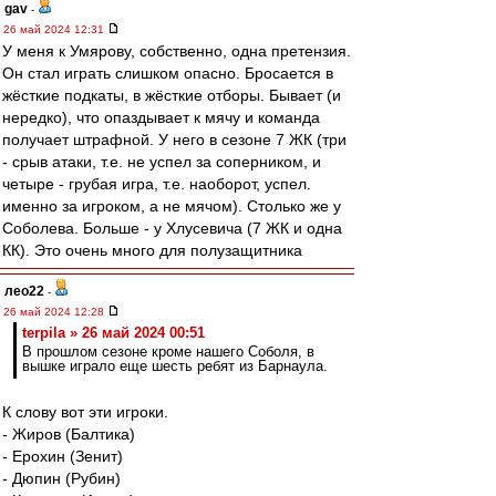
gav
-
26 май 2024 12:31
У меня к Умярову, собственно, одна претензия.
Он стал играть слишком опасно. Бросается в
жёсткие подкаты, в жёсткие отборы. Бывает (и
нередко), что опаздывает к мячу и команда
получает штрафной. У него в сезоне 7 ЖК (три
- срыв атаки, т.е. не успел за соперником, и
четыре - грубая игра, т.е. наоборот, успел.
именно за игроком, а не мячом). Столько же у
Соболева. Больше - у Хлусевича (7 ЖК и одна
КК). Это очень много для полузащитника
лео22
-
26 май 2024 12:28
terpila » 26 май 2024 00:51
В прошлом сезоне кроме нашего Соболя, в
вышке играло еще шесть ребят из Барнаула.
К слову вот эти игроки.
- Жиров (Балтика)
- Ерохин (Зенит)
- Дюпин (Рубин)