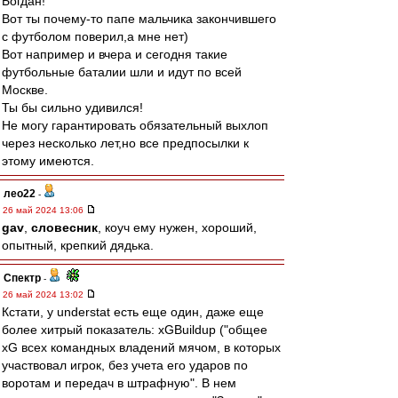
Богдан!
Вот ты почему-то папе мальчика закончившего
с футболом поверил,а мне нет)
Вот например и вчера и сегодня такие
футбольные баталии шли и идут по всей
Москве.
Ты бы сильно удивился!
Не могу гарантировать обязательный выхлоп
через несколько лет,но все предпосылки к
этому имеются.
лео22
-
26 май 2024 13:06
gav
,
словесник
, коуч ему нужен, хороший,
опытный, крепкий дядька.
Спектр
-
26 май 2024 13:02
Кстати, у understat есть еще один, даже еще
более хитрый показатель: xGBuildup ("общее
xG всех командных владений мячом, в которых
участвовал игрок, без учета его ударов по
воротам и передач в штрафную". В нем