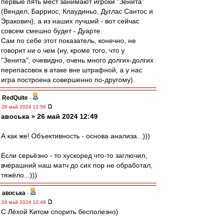
первые пять мест занимают игроки "Зенита"
(Вендел, Барриос, Клаудиньо, Дуглас Сантос и
Эракович), а из наших лучший - вот сейчас
совсем смешно будет - Дуарте.
Сам по себе этот показатель, конечно, не
говорит ни о чем (ну, кроме того, что у
"Зенита", очевидно, очень много долгих-долгих
перепасовок в атаке вне штрафной, а у нас
игра построена совершенно по-другому).
RedQuite
-
26 май 2024 12:56
авоська » 26 май 2024 12:49
А как же! Объективность - основа анализа...)))
Если серьёзно - то хускоред что-то заглючил,
вчерашний наш матч до сих пор не обработал,
тяжёло...)))
авоська
-
26 май 2024 12:49
С Лёхой Китом спорить бесполезно)