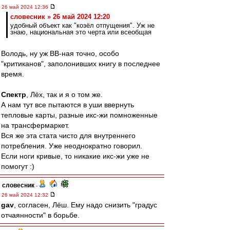
26 май 2024 12:36
словесник » 26 май 2024 12:20
удобный объект как "козёл отпущения". Уж не
знаю, национальная это черта или всеобщая
Володь, ну уж ВВ-ная точно, особо
"критиканов", заполонивших книгу в последнее
время.
Спектр
, Лёх, так и я о том же.
А нам тут все пытаются в уши ввернуть
тепловые карты, разные икс-жи помноженные
на трансфермаркет.
Вся же эта стата чисто для внутреннего
потребления. Уже неоднократно говорил.
Если ноги кривые, то никакие икс-жи уже не
помогут :)
словесник
-
26 май 2024 12:32
gav
, согласен, Лёш. Ему надо снизить "градус
отчаянности" в борьбе.