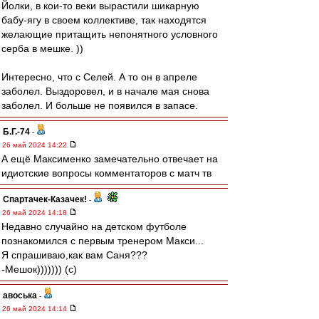
Йолки, в кои-то веки вырастили шикарную
бабу-ягу в своем коллективе, так находятся
желающие притащить непонятного условного
серба в мешке. ))
Интересно, что с Селей. А то он в апреле
заболел. Выздоровел, и в начале мая снова
заболел. И больше не появился в запасе.
Б.Г.-74
-
26 май 2024 14:22
А ещё Максименко замечательно отвечает на
идиотские вопросы комментаторов с матч тв
Спартачек-Казачек!
-
26 май 2024 14:18
Недавно случайно на детском футболе
познакомился с первым тренером Макси...
Я спрашиваю,как вам Саня???
-Мешок))))))) (с)
авоська
-
26 май 2024 14:14