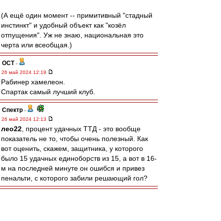
(А ещё один момент -- примитивный "стадный
инстинкт" и удобный объект как "козёл
отпущения". Уж не знаю, национальная это
черта или всеобщая.)
ОСТ
-
26 май 2024 12:19
Рабинер хамелеон.
Спартак самый лучший клуб.
Спектр
-
26 май 2024 12:13
лео22
, процент удачных ТТД - это вообще
показатель не то, чтобы очень полезный. Как
вот оценить, скажем, защитника, у которого
было 15 удачных единоборств из 15, а вот в 16-
м на последней минуте он ошибся и привез
пенальти, с которого забили решающий гол?
МосфОлд
-
26 май 2024 12:02
Двойку Спартака с победой над Енисеем 2!