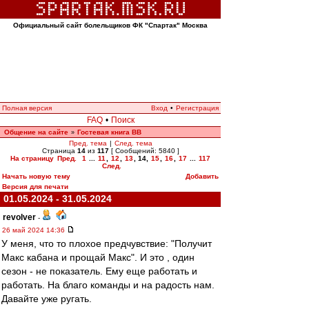
Официальный сайт болельщиков ФК "Спартак" Москва
Полная версия
Вход
•
Регистрация
FAQ
•
Поиск
Общение на сайте
Гостевая книга ВВ
»
Пред. тема
|
След. тема
Страница
14
из
117
[ Сообщений: 5840 ]
На страницу
Пред.
1
...
11
,
12
,
13
,
14
,
15
,
16
,
17
...
117
След.
Начать новую тему
Добавить
Версия для печати
01.05.2024 - 31.05.2024
revolver
-
26 май 2024 14:36
У меня, что то плохое предчувствие: "Получит
Макс кабана и прощай Макс". И это , один
сезон - не показатель. Ему еще работать и
работать. На благо команды и на радость нам.
Давайте уже ругать.