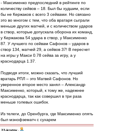
- Максименко предпоследний в рейтинге по
количеству сейвов – 18. Был бы худшим, если
бы не Кержаков с всего 3 сейвами. Но связано
это во многом с тем, что оба вратаря сыграли
меньше других матчей, и с количеством ударов
в створ, которые допускала оборона их команд,
у Кержакова 54 удара в створ, у Максименко
87. У лучшего по сейвам Сафонов – ударов в
створ 134, матчей 29, а сейвов 37! В пересчет
на игры у Макси 0.78 сейва за игру, а у
краснодарца 1.37.
Подводя итоги, можно сказать, что лучший
вратарь РПЛ – это Матвей Сафонов. Но
уверенное второе место занял – Александр
Максименко, который, к тому же, надежнее
краснодарца, так как совершил в три раза
меньше голевых ошибок.
Из телеги, до Оренбурга, где Максименко опять
был мэнофзематч с сухарем
22-kratny
-