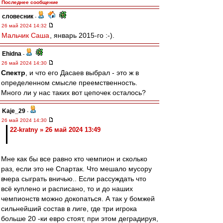
Последнее сообщение
словесник
-
26 май 2024 14:32
Мальчик Саша
, январь 2015-го :-).
Ehidna
-
26 май 2024 14:30
Спектр
, и что его Дасаев выбрал - это ж в
определенном смысле преемственность.
Много ли у нас таких вот цепочек осталось?
Kaje_29
-
26 май 2024 14:30
22-kratny » 26 май 2024 13:49
Мне как бы все равно кто чемпион и сколько
раз, если это не Спартак. Что мешало мусору
вчера сыграть вничью.. Если рассуждать что
всё куплено и расписано, то и до наших
чемпионств можно докопаться. А так у бомжей
сильнейший состав в лиге, где три игрока
больше 20 -ки евро стоят, при этом деградируя,