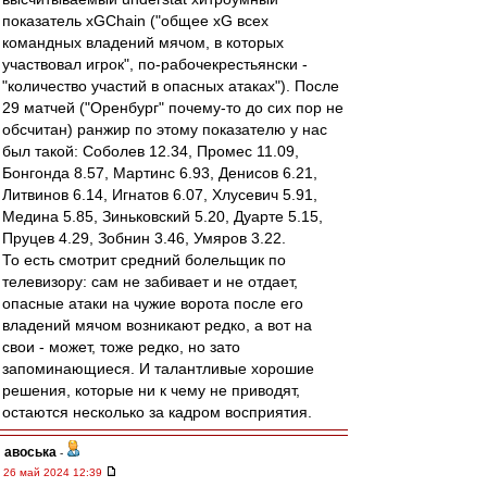
показатель xGChain ("общее xG всех
командных владений мячом, в которых
участвовал игрок", по-рабочекрестьянски -
"количество участий в опасных атаках"). После
29 матчей ("Оренбург" почему-то до сих пор не
обсчитан) ранжир по этому показателю у нас
был такой: Соболев 12.34, Промес 11.09,
Бонгонда 8.57, Мартинс 6.93, Денисов 6.21,
Литвинов 6.14, Игнатов 6.07, Хлусевич 5.91,
Медина 5.85, Зиньковский 5.20, Дуарте 5.15,
Пруцев 4.29, Зобнин 3.46, Умяров 3.22.
То есть смотрит средний болельщик по
телевизору: сам не забивает и не отдает,
опасные атаки на чужие ворота после его
владений мячом возникают редко, а вот на
свои - может, тоже редко, но зато
запоминающиеся. И талантливые хорошие
решения, которые ни к чему не приводят,
остаются несколько за кадром восприятия.
авоська
-
26 май 2024 12:39