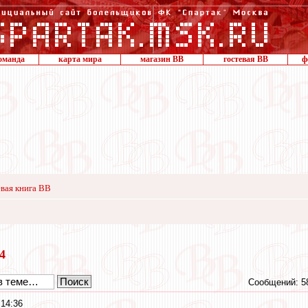
оманда
карта мира
магазин ВВ
гостевая ВВ
ф
вая книга ВВ
24
Сообщений: 5
 14:36