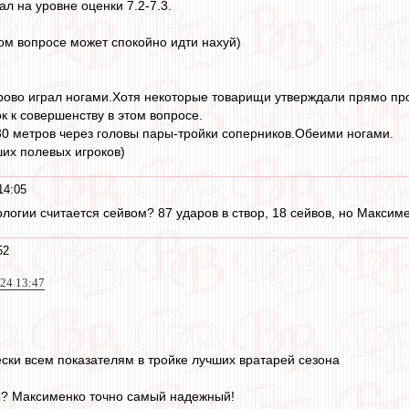
ал на уровне оценки 7.2-7.3.
том вопросе может спокойно идти нахуй)
орово играл ногами.Хотя некоторые товарищи утверждали прямо п
к к совершенству в этом вопросе.
0 метров через головы пары-тройки соперников.Обеими ногами.
их полевых игроков)
14:05
нологии считается сейвом? 87 ударов в створ, 18 сейвов, но Максим
52
024 13:47
ски всем показателям в тройке лучших вратарей сезона
Л? Максименко точно самый надежный!