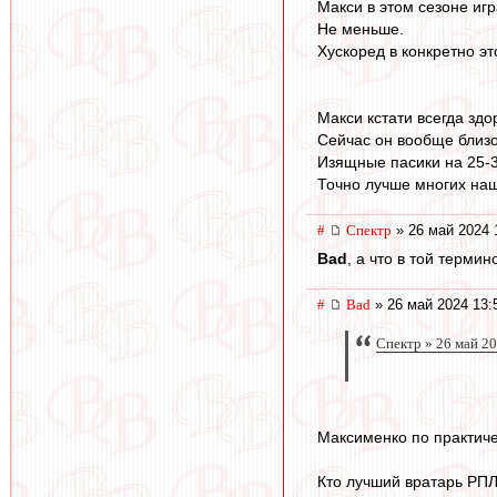
Макси в этом сезоне игр
Не меньше.
Хускоред в конкретно э
Макси кстати всегда зд
Сейчас он вообще близо
Изящные пасики на 25-3
Точно лучше многих наш
#
Спектр
» 26 май 2024 
Bad
, а что в той терми
#
Bad
» 26 май 2024 13:
Спектр » 26 май 2
Максименко по практиче
Кто лучший вратарь РП