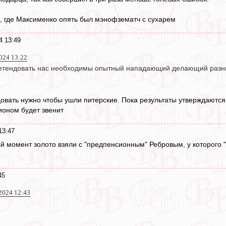
а, где Максименко опять был мэнофзематч с сухарем
4 13:49
024 13:22
ретендовать нас необходимы опытный нападающий делающий разни
довать нужно чтобы ушли питерские. Пока результаты утверждаются
ионом будет звенит
13:47
 момент золото взяли с "предпенсионным" Ребровым, у которого "д
45
2024 12:43