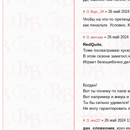
#
Kaje_29
» 26 май 2024
Чтобы на что-то прете
как пенальти. Условно,
#
авоська
» 26 май 2024 
RedQuite
,
Тоже посматриваю хуско
В этом сезоне заметил,
Играет безошибочно,дела
Богдан!
Вот ты почему-то папе 
Вот например и вчера и
Ты бы сильно удивился!
Не могу гарантировать 
#
лео22
» 26 май 2024 1
gav
,
словесник
, коуч 