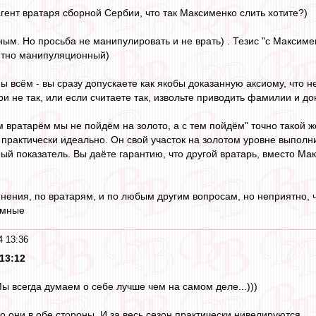
гент вратаря сборной Сербии, что так Максименко слить хотите?)
ым. Но просьба не манипулировать и не врать) . Тезис "с Максиме
ютно манипуляционный)
 всём - вы сразу допускаете как якобы доказанную аксиому, что 
и не так, или если считаете так, извольте приводить фамилии и до
им вратарём мы не пойдём на золото, а с тем пойдём" точно такой
 практически идеально. Он свой участок на золотом уровне выполни
ный показатель. Вы даёте гарантию, что другой вратарь, вместо Мак
мнения, по вратарям, и по любым другим вопросам, но неприятно, ч
умные
4 13:36
13:12
Мы всегда думаем о себе лучше чем на самом деле...)))
о они в обе стороны. И за весь сезон практически нивелируются...