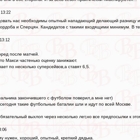
 13:22
ндовать нас необходимы опытный нападающий делающий разницу и 
 Кордоба и Сперцян. Кандидатов с такими входящими минимум. В т
13:12
ред после матчей.
что Макси частенько оценку занижают.
ет по несколько суперсейвов,а ставят 6,5.
мальчика закончившего с футболом поверил,а мне нет)
 сегодня такие футбольные баталии шли и идут по всей Москве.
обязательный выхлоп через несколько лет,но все предпосылки к эт
3:06
ему нужен, хороший, опытный, крепкий дядька.