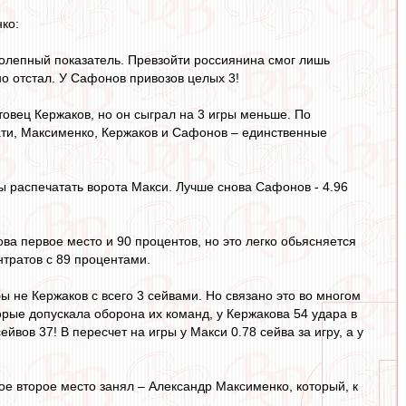
ко:
колепный показатель. Превзойти россиянина смог лишь
но отстал. У Сафонов привозов целых 3!
овец Кержаков, но он сыграл на 3 игры меньше. По
тати, Максименко, Кержаков и Сафонов – единственные
обы распечатать ворота Макси. Лучше снова Сафонов - 4.96
ова первое место и 90 процентов, но это легко обьясняется
нтратов с 89 процентами.
ы не Кержаков с всего 3 сейвами. Но связано это во многом
торые допускала оборона их команд, у Кержакова 54 удара в
йвов 37! В пересчет на игры у Макси 0.78 сейва за игру, а у
ое второе место занял – Александр Максименко, который, к