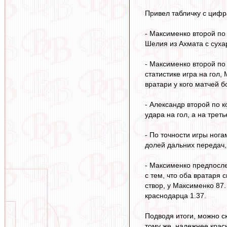
Привел табличку с цифр
- Максименко второй по
Шелия из Ахмата с суха
- Максименко второй по
статистике игра на гол
вратари у кого матчей 
- Александр второй по к
удара на гол, а на трет
- По точности игры нога
долей дальних передач,
- Максименко предпосле
с тем, что оба вратаря 
створ, у Максименко 87.
краснодарца 1.37.
Подводя итоги, можно с
тому же, надежнее крас