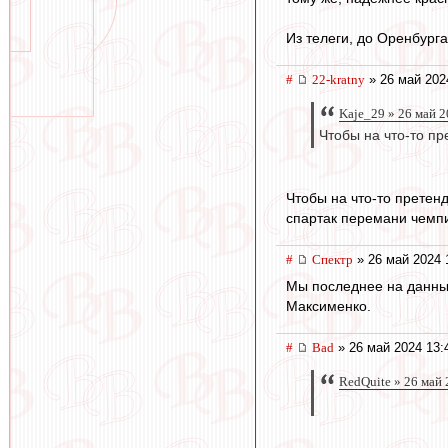
Из телеги, до Оренбург
#
22-kratny
» 26 май 202
Kaje_29 » 26 май 2
Чтобы на что-то п
Чтобы на что-то претен
спартак перемани чемп
#
Спектр
» 26 май 2024 
Мы последнее на данный
Максименко.
#
Bad
» 26 май 2024 13:
RedQuite » 26 май 