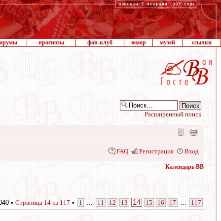
орумы
прогнозы
фан-клуб
юмор
музей
ссылки
Расширенный поиск
FAQ
Регистрация
Вход
Календарь ВВ
14
840 •
Страница
14
из
117
•
1
...
11
12
13
15
16
17
...
117