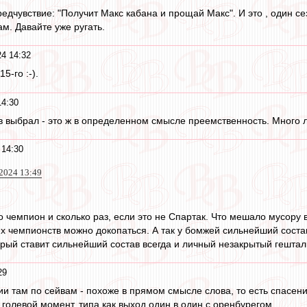
редчувствие: "Получит Макс кабана и прощай Макс". И это , один се
м. Давайте уже ругать.
4 14:32
15-го :-).
14:30
ев выбрал - это ж в определенном смысле преемственность. Много л
 14:30
 2024 13:49
о чемпион и сколько раз, если это не Спартак. Что мешало мусору 
х чемпионств можно докопаться. А так у бомжей сильнейший состав в
орый ставит сильнейший состав всегда и личный незакрытый гештал
29
ии там по сейвам - похоже в прямом смысле слова, то есть спасения
голевой момент, типа как выход один в один с оренбурегом