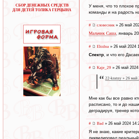
СБОР ДЕНЕЖНЫХ СРЕДСТВ
У меня, что то плохое п
ДЛЯ ДЕТЕЙ ТОЛИКА ГЕРЦЫНА
команды и на радость на
#
словесник
» 26 май 202
, январь 20
Мальчик Саша
#
Ehidna
» 26 май 2024 
Спектр
, и что его Даса
#
Kaje_29
» 26 май 2024
22-kratny » 26 май
Мне как бы все равно кт
расписано, то и до наши
деградируя, тренер кот
#
Bad
» 26 май 2024 14:
Я не знаю, какие критер
ликвидировал реальный 