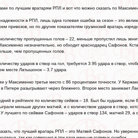
ами по лучшим вратарям РПЛ и вот что можно сказать по Максимен
 надежности в РПЛ, лишь одна голевая ошибка за сезон – это вели
рем привозов, но по другим показателям грузинский вратарь изряд
 количеству пропущенных голов – 22, меньше пропустил лишь зенит
, Максименко незначительно, но обходит краснодарец Сафонов. Кс
больше, чем пропущенных голов.
оличеству ударов в створ на гол, требуется 3.95 удара в створ, чт
ьем месте Латышонок – 3.7 удара.
ми у Максименко третье место с 86 процентами точности. У Кержак
 в Питере разыгрывают через ближнего. Второе место занимает Ла
дний в рейтинге по количеству сейвов – 18. Был бы худшим, если б
сыграли меньше других матчей, и с количеством ударов в створ, ко
 У лучшего по сейвам Сафонов – ударов в створ 134, матчей 29, а се
казать, что лучший вратарь РПЛ – это Матвей Сафонов. Но уверенн
нодарца, так как совершил в три раза меньше голевых ошибок.