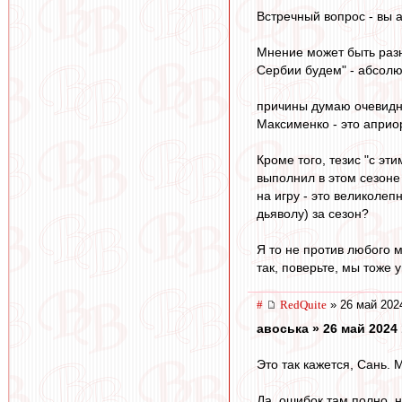
Встречный вопрос - вы а
Мнение может быть разн
Сербии будем" - абсол
причины думаю очевидны
Максименко - это априор
Кроме того, тезис "с эт
выполнил в этом сезоне
на игру - это великолеп
дьяволу) за сезон?
Я то не против любого 
так, поверьте, мы тоже 
#
RedQuite
» 26 май 202
авоська » 26 май 2024 
Это так кажется, Сань. 
Да, ошибок там полно, н