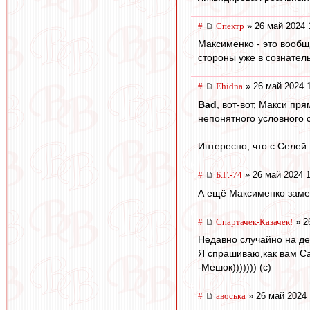
#
Спектр
» 26 май 2024 
Максименко - это вообщ
стороны уже в сознател
#
Ehidna
» 26 май 2024 
Bad
, вот-вот, Макси пр
непонятного условного с
Интересно, что с Селей.
#
Б.Г.-74
» 26 май 2024 1
А ещё Максименко замеч
#
Спартачек-Казачек!
» 2
Недавно случайно на де
Я спрашиваю,как вам С
-Мешок))))))) (с)
#
авоська
» 26 май 2024 