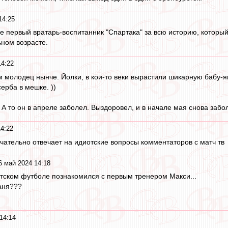
14:25
е первый вратарь-воспитанник "Спартака" за всю историю, который
ьном возрасте.
14:22
ям молодец нынче. Йолки, в кои-то веки вырастили шикарную бабу-
ерба в мешке. ))
 А то он в апреле заболел. Выздоровел, и в начале мая снова забо
4:22
ательно отвечает на идиотские вопросы комментаторов с матч тв
6 май 2024 14:18
тском футболе познакомился с первым тренером Макси...
аня???
14:14