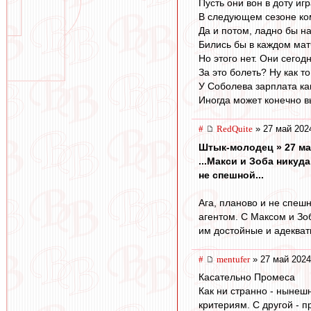
Пусть они вон в доту иг
В следующем сезоне ком
Да и потом, ладно бы н
Бились бы в каждом мат
Но этого нет. Они сегод
За это болеть? Ну как то
У Соболева зарплата как
Иногда может конечно в
#
RedQuite
» 27 май 202
Штык-молодец » 27 ма
...Макси и Зоба никуд
не спешной...
Ага, планово и не спеш
агентом. С Максом и Зо
им достойные и адекватн
#
mentufer
» 27 май 2024
Касательно Промеса
Как ни странно - нынеш
критериям. С другой - 