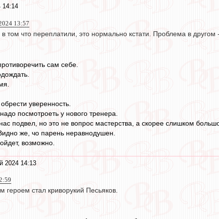
 14:14
2024 13:57
е в том что переплатили, это нормально кстати. Проблема в другом
противоречить сам себе.
одождать.
мя.
 обрести уверенность.
 надо посмотроеть у нового тренера.
 нас подвел, но это не вопрос мастерства, а скорее слишком больш
Видно же, чо парень неравнодушен.
пойдет, возможно.
й 2024 14:13
2:59
м героем стал криворукий Песьяков.