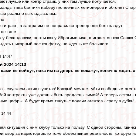
рают лучше или контр страйк, у них там лучше получается.
анды типа балтики наберут копеечных легионеров и обгонят Спарта
аши реально выкладывались.
че.
ня играют, а завтра им не понравился тренер они болт кладут.
 не тянет.
 у Левандовски, понты как у Ибрагимовича, а играет он как Сашка 
ыдать шикарный пас конфетку, но ждешь же большего.
4 14:47
й 2024 14:13
а сами не пойдут, пока им на дверь не покажут, конечно ждать
но - спускаем актив в унитаз! Каждый мечтает уйти свободным аге
бой контракты уже должны быть продлены зимой! А теперь летом -
ые цифры. А будут время тянуть с подачи агентов - сразу в дубль!
 14:44
няя ситуация с ним клубу только на пользу. С одной стороны, Кви
приговор за наркоторговлю тоже объективная реальность, которую 