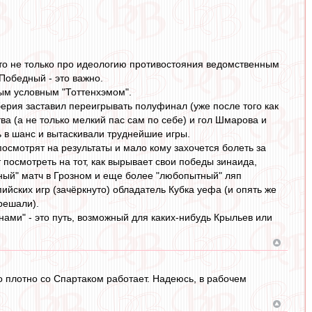
 это не только про идеологию противостояния ведомственным
 Победный - это важно.
ым условным "Тоттенхэмом".
к берия заставил переигрывать полуфинал (уже после того как
ва (а не только мелкий пас сам по себе) и гол Шмарова и
ь в шанс и вытаскивали труднейшие игры.
и посмотрят на результаты и мало кому захочется болеть за
 посмотреть на тот, как вырывает свои победы зинаида,
ный" матч в Грозном и еще более "любопытный" ляп
йских игр (зачёркнуто) обладатель Кубка уефа (и опять же
решали).
нами" - это путь, возможный для каких-нибудь Крыльев или
о плотно со Спартаком работает. Надеюсь, в рабочем