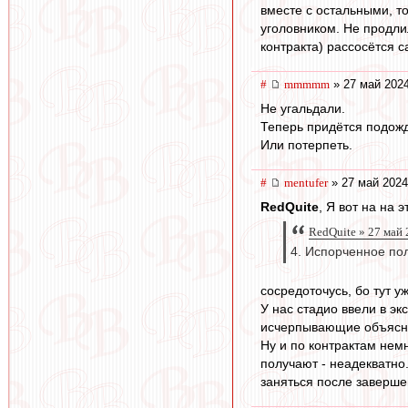
вместе с остальными, т
уголовником. Не продлил
контракта) рассосётся с
#
mmmmm
» 27 май 2024
Не угальдали.
Теперь придётся подожд
Или потерпеть.
#
mentufer
» 27 май 2024
RedQuite
, Я вот на на 
RedQuite » 27 май 
4. Испорченное по
сосредоточусь, бо тут у
У нас стадио ввели в эк
исчерпывающие объясне
Ну и по контрактам немн
получают - неадекватно
заняться после заверш