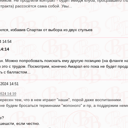
ником. Не продлили контракт - будет имидж клуба, просравшего гла
нтракта) рассосётся сама собой. Увы...
лся, избавив Спартак от выбора из двух стульев
4 14:54
14:14
н. Можно попробовать поискать ему другую позицию (на фланге на
в это с трудом. Посмотрим, конечно Амарал его пока не будет про
ь с балластом...
2024 14:51
024 14:10
ересен тем, что в нем играют "наши", порой даже воспитанники.
 не будем бросаться терминами "жопоного" и пр, а поддержим немн
е?
шешсти, если честно.