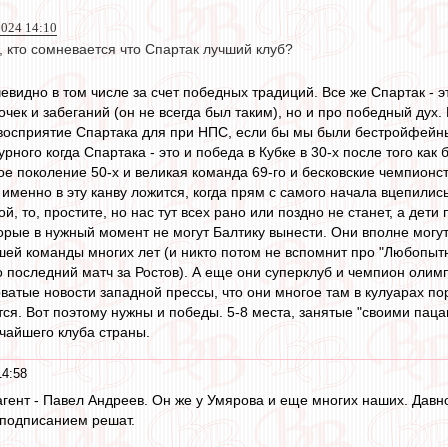
024 14:10
е, кто сомневается что Спартак лучший клуб?
чевидно в том числе за счет победных традиций. Все же Спартак -
очек и забеганий (он не всегда был таким), но и про победный дух.
 восприятие Спартака для при НПС, если бы мы были бестройфейн
урного когда Спартака - это и победа в Кубке в 30-х после того ка
е поколение 50-х и великая команда 69-го и бесковские чемпионст
 именно в эту канву ложится, когда прям с самого начала вцепилис
ой, то, простите, но нас тут всех рано или поздно не станет, а дет
орые в нужный момент не могут Балтику вынести. Они вполне могут
шей команды многих лет (и никто потом не вспомнит про "Любопыт
 последний матч за Ростов). А еще они суперклуб и чемпион олимпи
оватые новости западной прессы, что они многое там в кулуарах по
тся. Вот поэтому нужны и победы. 5-8 места, занятые "своими паца
ичайшего клуба страны.
14:58
агент - Павел Андреев. Он же у Умярова и еще многих наших. Давн
еподписанием решат.