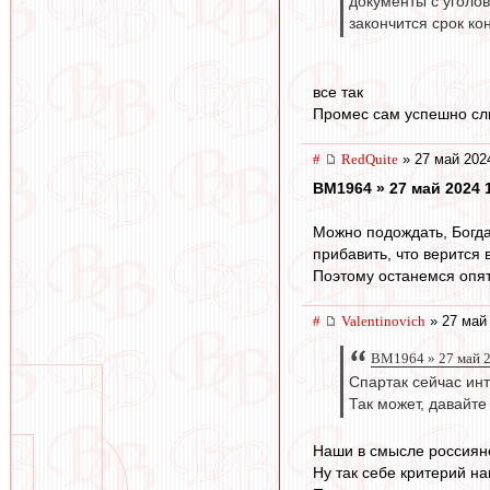
документы с уголов
закончится срок ко
все так
Промес сам успешно сли
#
RedQuite
» 27 май 202
BM1964 » 27 май 2024 
Можно подождать, Богда
прибавить, что верится 
Поэтому останемся опят
#
Valentinovich
» 27 май 
BM1964 » 27 май 2
Спартак сейчас инт
Так может, давайте
Наши в смысле россиян
Ну так себе критерий на