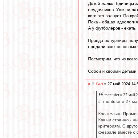
Детей жалко. Единицы з
неудачников. Уже ни лат
кого это волнует. По кр
Пока - общая идеология 
А у футболёров - ехать, 
Правда их турниры полу
продали всех основных ч
Посмотрим, что из всего
Собой и своими детьми 
#
Bad
» 27 май 2024 14:
mentufer » 27 май 
# mentufer » 27 ма
Касательно Проме
Как ни странно - н
критериям. С друго
феврале вместе с 