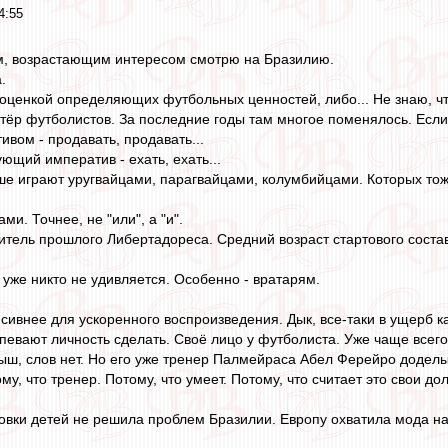
4:55
ым, возрастающим интересом смотрю на Бразилию.
.
оценкой определяющих футбольных ценностей, либо... Не знаю, что,
ртёр футболистов. За последние годы там многое поменялось. Если 
вом - продавать, продавать...
ющий императив - ехать, ехать...
е играют уругвайцами, парагвайцами, колумбийцами. Которых тоже 
и. Точнее, не "или", а "и".
ель прошлого Либертадореса. Средний возраст стартового состава 
 уже никто не удивляется. Особенно - вратарям.
сивнее для ускоренного воспроизведения. Дык, все-таки в ущерб каче
спевают личность сделать. Своё лицо у футболиста. Уже чаще всего
ыш, слов нет. Но его уже тренер Палмейраса Абел Ферейро доделы
у, что тренер. Потому, что умеет. Потому, что считает это свои дол
овки детей не решила проблем Бразилии. Европу охватила мода н