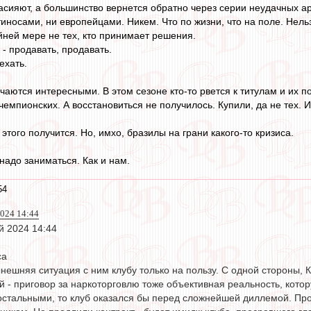
асияют, а большинство вернется обратно через серии неудачных а
иносами, ни европейцами. Никем. Что по жизни, что на поле. Нель
айней мере не тех, кто принимает решения.
- продавать, продавать.
ехать.
чаются интересными. В этом сезоне кто-то рвется к титулам и их п
емпионских. А восстановиться не получилось. Купили, да не тех. 
 этого получится. Но, имхо, бразилы на грани какого-то кризиса.
надо заниматься. Как и нам.
54
2024 14:44
й 2024 14:44
са
ынешняя ситуация с ним клубу только на пользу. С одной стороны
й - приговор за наркоторговлю тоже объективная реальность, кото
остальными, то клуб оказался бы перед сложнейшей диллемой. Про