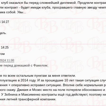
о клуб оказался бы перед сложнейшей диллемой. Продлили контрак
и контракт - будет имидж клуба, просравшего главную звезду чемпи
ама собой. Увы...
 14:27
ать.
 14:25
этом
2024 11:00
ле перед домашкой с Факелом;
же по всем остальным пунктам за меня ответили.
сплуатацию в 2014 году. И за прошедшие 10 лет такая ситуация сл
ния + оперативно исправил ситуацию. Вполне себе нормальная ра
ого скажу. Джикия и Мозес место на поле потеряли обоснованно и п
. У Зобнина и Максименко контракты ещё год действуют, поэтому н
ения летней трансферной компании.