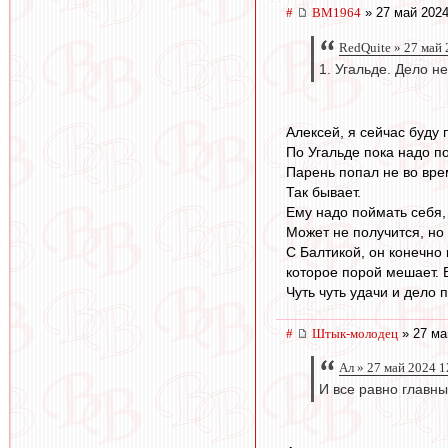
#
BM1964
» 27 май 2024
RedQuite » 27 май 
1. Угальде. Дело н
Алексей, я сейчас буду 
По Угальде пока надо п
Парень попал не во вре
Так бывает.
Ему надо поймать себя,
Может не получится, но
С Балтикой, он конечно
которое порой мешает. 
Чуть чуть удачи и дело 
#
Штык-молодец
» 27 ма
Ал » 27 май 2024 1
И все равно главны