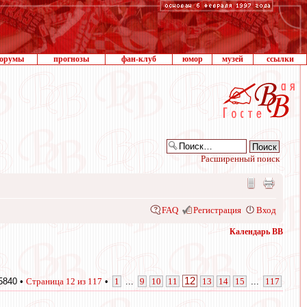
орумы
прогнозы
фан-клуб
юмор
музей
ссылки
Расширенный поиск
FAQ
Регистрация
Вход
Календарь ВВ
12
5840 •
Страница
12
из
117
•
1
...
9
10
11
13
14
15
...
117