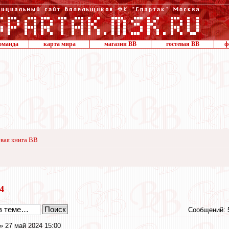
оманда
карта мира
магазин ВВ
гостевая ВВ
ф
вая книга ВВ
24
Сообщений: 
» 27 май 2024 15:00