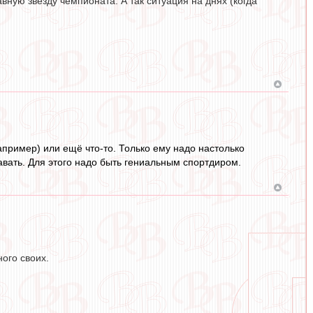
вную звезду чемпионата. А так ситуация на днях (когда
пример) или ещё что-то. Только ему надо настолько
давать. Для этого надо быть гениальным спортдиром.
ого своих.