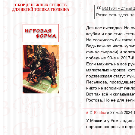
СБОР ДЕНЕЖНЫХ СРЕДСТВ
BM1964 » 27 май 2
ДЛЯ ДЕТЕЙ ТОЛИКА ГЕРЦЫНА
Разве есть здесь т
Для нас очевидно. Но о
клубам и про стиль стен
Не сложилось бы такое
Ведь важная часть культ
финал сыграли) и золото
победные 90-е и 2017-й
Если махнуть на всё рук
мягкотелых игроков, кот
подтверждая статус луч
Песьякова, проводящего
никто не вспомнит гнил
Вот так всё и складывае
Ростова. Но не для вел
#
Ehidna
» 27 май 2024 
У Макси и у Ромы один 
порядке вопросы с пер