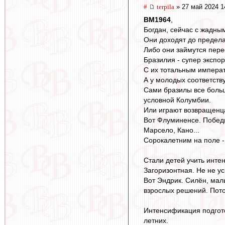
#
terpila
» 27 май 2024 1
BM1964
,
Богдан, сейчас с жадн
Они доходят до предела
Либо они займутся пере
Бразилия - супер экспо
С их тотальным императи
А у молодых соответству
Сами бразилы все больш
условной Колумбии.
Или играют возвращенцам
Вот Флуминенсе. Победит
Марсело, Кано...
Сорокалетним на поле -
Стали детей учить интен
Загоризонтная. Не не у
Вот Эндрик. Силён, мал
взрослых решений. Потом
Интенсификация подгот
летних.