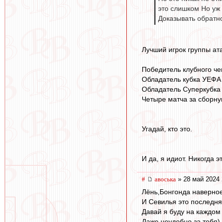
это слишком Но уж 
Доказывать обратно
Лучший игрок группы ат
Победитель клубного ч
Обладатель кубка УЕФА
Обладатель Суперкубка
Четыре матча за сборн
Угадай, кто это.
И да, я идиот. Никогда э
#
авоська
» 28 май 2024 
Лёнь,Бонгонда наверное
И Севилья это последня
Давай я буду на каждом
Даже неудобно за тебя)