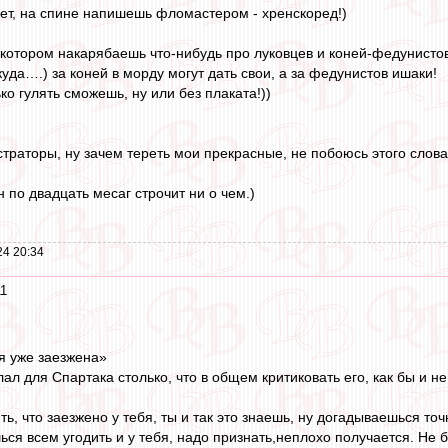
ет, на спине напишешь фломастером - хренскоред!)
 котором накарябаешь что-нибудь про луковцев и коней-федунистов
куда….) за коней в морду могут дать свои, а за федунистов ишаки!
ько гулять сможешь, ну или без плаката!))
страторы, ну зачем тереть мои прекрасные, не побоюсь этого слова
 по двадцать месаг строчит ни о чем.)
24 20:34
11
я уже заезжена»
ал для Спартака столько, что в общем критиковать его, как бы и н
ть, что заезжено у тебя, ты и так это знаешь, ну догадываешься точ
ся всем угодить и у тебя, надо признать,неплохо получается. Не бе