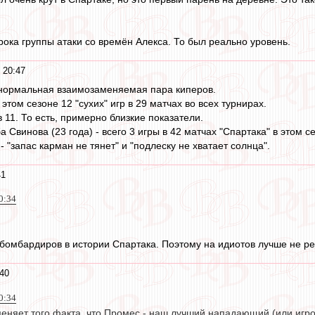
рока группы атаки со времён Алекса. То был реально уровень.
 20:47
 нормальная взаимозаменяемая пара киперов.
 этом сезоне 12 "сухих" игр в 29 матчах во всех турнирах.
в 11. То есть, примерно близкие показатели.
 Свинова (23 года) - всего 3 игры в 42 матчах "Спартака" в этом с
- "запас карман не тянет" и "подлеску не хватает солнца".
41
0:34
бомбардиров в истории Спартака. Поэтому на идиотов лучше не ре
40
0:34
меняет того факта, что Промес - наш лучший нападающий (или игрок