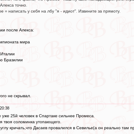
Алекса точно.
е = написать у себя на лбу "я - идиот". Извините за прямоту.
аки после Алекса:
емпионата мира
 Италии
ую Бразилии
того не скрывал.
20:38
 уже 25й человек в Спартаке сильнее Промеса.
я твоя соломинка утопающего.
 углу кричать,что Дасаев провалился в Севилье(а он реально там п