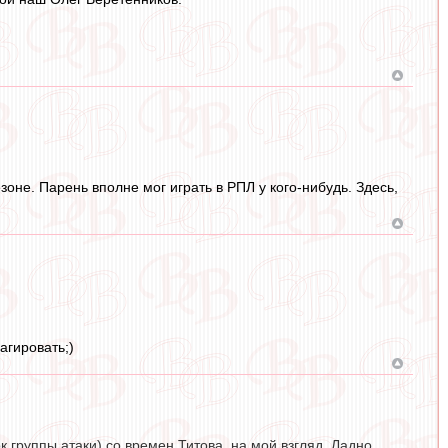
езоне. Парень вполне мог играть в РПЛ у кого-нибудь. Здесь,
агировать;)
 группы атаки) со времен Титова, на мой взгляд. Ладно,