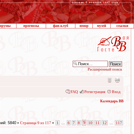
орумы
прогнозы
фан-клуб
юмор
музей
ссылки
Расширенный поиск
FAQ
Регистрация
Вход
Календарь ВВ
9
ий: 5840 •
Страница
9
из
117
•
1
...
6
7
8
10
11
12
...
117