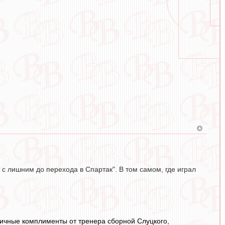
с лишним до перехода в Спартак". В том самом, где играл
личные комплименты от тренера сборной Слуцкого,