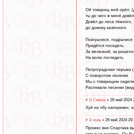
Ой товарищ мой орёл, (
ты до чего ж меня довёл
Довёл до леса тёмного,
до домику казённого
Поигралися, подралися 
Придётся посидеть.
За железной, за решето
На волю поглядеть.
Петроградская тюрьма (г
С поворотом лесенки.
Мы с товарищем сидели
Распевали песенки (вид
#
Спектр
» 28 май 2024 
Хуй на лбу наперевес, к
#
нуль
» 28 май 2024 20:
Промес вне Спартака вы
ему и не снились. Он бы