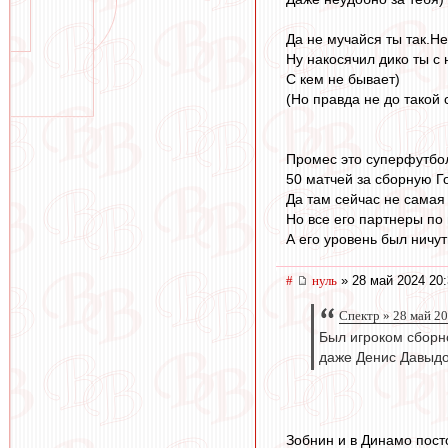
Да не мучайся ты так.Не
Ну накосячил дико ты с 
С кем не бывает)
(Но правда не до такой 
Промес это суперфутбо
50 матчей за сборную Г
Да там сейчас не самая
Но все его партнеры по
А его уровень был ничу
#
нуль
» 28 май 2024 20:
Спектр » 28 май 2
Был игроком сборно
даже Денис Давыд
Зобнин и в Динамо пост