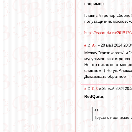
например:
Главный тренер сборной
полузащитник московск
https://rsport.ria.ru/20151
#
Ал
» 28 май 2024 20:3
Между "критиковать" и "
мусульманских странах п
Но это никак не отменяе
слишком :) Но уж Алекса
Доказывать обратное = н
#
Gt3
» 28 май 2024 20:
RedQuite
,
Трусы с надписью В