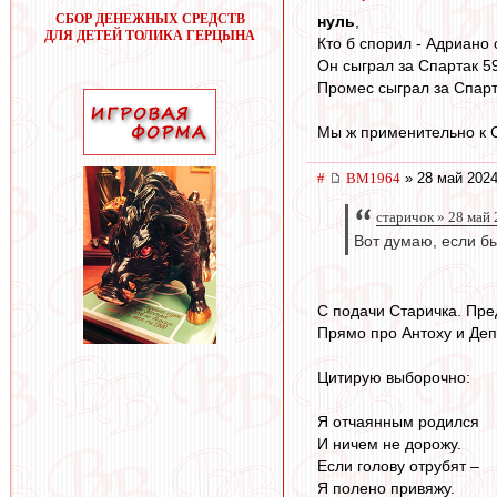
СБОР ДЕНЕЖНЫХ СРЕДСТВ
нуль
,
ДЛЯ ДЕТЕЙ ТОЛИКА ГЕРЦЫНА
Кто б спорил - Адриано
Он сыграл за Спартак 59
Промес сыграл за Спарт
Мы ж применительно к 
#
BM1964
» 28 май 2024
старичок » 28 май 
Вот думаю, если бы
С подачи Старичка. Пре
Прямо про Антоху и Деп
Цитирую выборочно:
Я отчаянным родился
И ничем не дорожу.
Если голову отрубят –
Я полено привяжу.