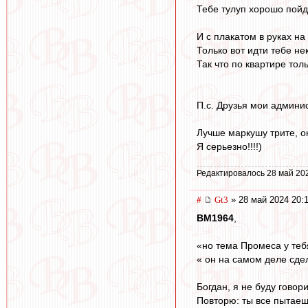
Тебе тулуп хорошо пойд
И с плакатом в руках на
Только вот идти тебе не
Так что по квартире тол
П.с. Друзья мои админи
Лучше маркушу трите, он
Я серьезно!!!!)
Редактировалось 28 май 20
#
Gt3
» 28 май 2024 20:
BM1964
,
«но тема Промеса у теб
« он на самом деле сдел
Богдан, я не буду говори
Повторю: ты все пытаешь