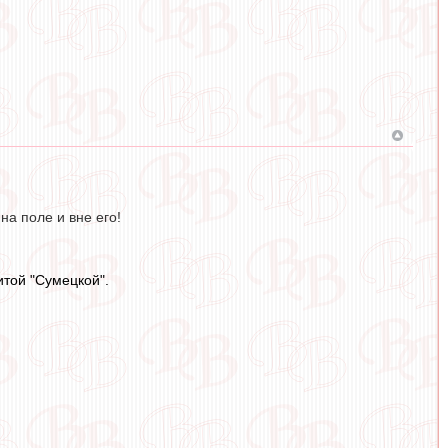
на поле и вне его!
итой "Сумецкой".