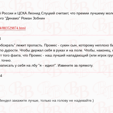
 России и ЦСКА Леонид Слуцкий считает, что премии лучшему мол
ого "Динамо" Роман Зобнин
204/883529874.html
4
обсирать" лежит пропасть. Промес - сукин сын, которому неплохо б
о дурости. Чтобы держал себя в руках и на поле. Чтобы, наконец, 
т того факта, что Промес - наш лучший нападающий (или игрок груп
 точно.
аписать у себя на лбу "я - идиот". Извините за прямоту.
34
ендел закажите лучше, только на голову не надевайте.)