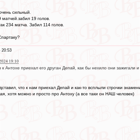
 очень сильный.
 матчей.забил 19 голов.
ак 234 матча. Забил 114 голов.
Спартаку?
 20:53
2024 19:10
 к Антохе приехал его друган Депай, как бы нехило они зажигали и 
дставил, что к нам приехал Депай и как-то всплыли строчки знамен
ая, хотя можно и просто про Антоху (а все таки он НАШ человек)