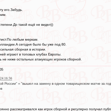
ту его.Забудь.
ним.
степени.До такой ещё не видел))
лист.По любым меркам.
олландии.А сегодня было бы уже под 80.
 сильная сборная в истории.
 ней играют в топовых клубах Европы.
ть не ниже остальных атакующих игроков сборной.
35
024 16:56
й России" = "вышел на замену в одном товарищеском матче за год 
ов
оянно рассматривался как игрок сборной и регулярно получал пуб