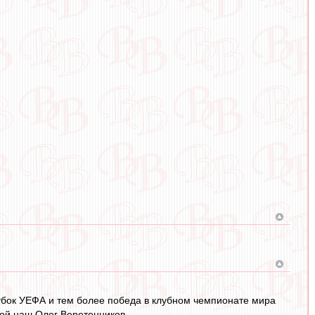
убок УЕФА и тем более победа в клубном чемпионате мира
кой наш Олег Веретенников.