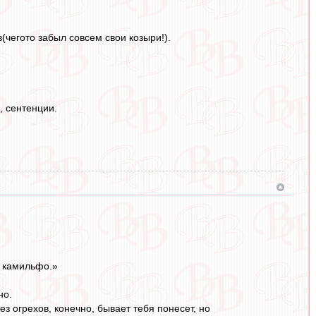
(чегото забыл совсем свои козыри!).
, сентенции.
е камильфо.»
но.
з огрехов, конечно, бывает тебя понесет, но