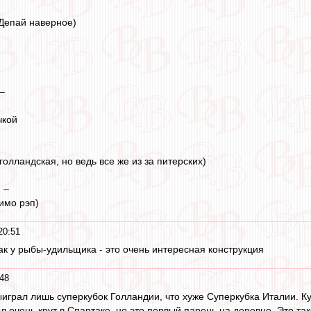
Депай наверное)
–
чкой
олландская, но ведь все же из за питерских)
 –
имо рэп)
20:51
ак у рыбы-удильщика - это очень интересная конструкция
48
играл лишь суперкубок Голландии, что хуже Суперкубка Италии. К
л очень крут в Спартаке, но это первый парень на деревне. Это та