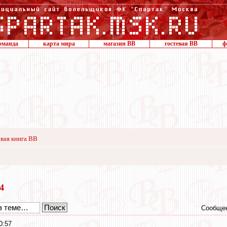
оманда
карта мира
магазин ВВ
гостевая ВВ
ф
вая книга ВВ
24
Сообщен
0:57