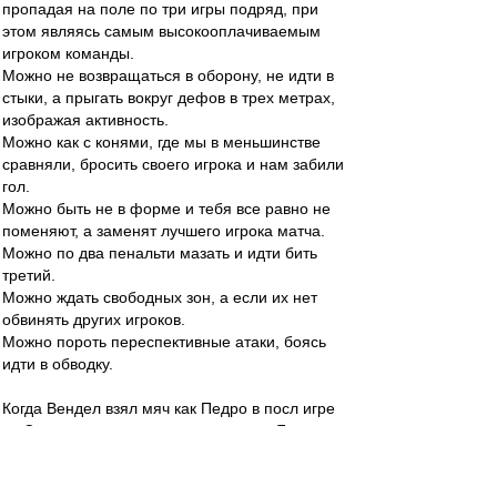
пропадая на поле по три игры подряд, при
этом являясь самым высокооплачиваемым
игроком команды.
Можно не возвращаться в оборону, не идти в
стыки, а прыгать вокруг дефов в трех метрах,
изображая активность.
Можно как с конями, где мы в меньшинстве
сравняли, бросить своего игрока и нам забили
гол.
Можно быть не в форме и тебя все равно не
поменяют, а заменят лучшего игрока матча.
Можно по два пенальти мазать и идти бить
третий.
Можно ждать свободных зон, а если их нет
обвинять других игроков.
Можно пороть переспективные атаки, боясь
идти в обводку.
Когда Вендел взял мяч как Педро в посл игре
со Спартаком, протащил и положил. Я и не
помню уже..