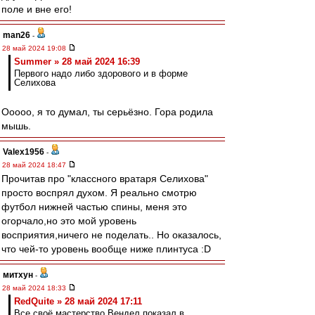
поле и вне его!
man26
-
28 май 2024 19:08
Summer » 28 май 2024 16:39
Первого надо либо здорового и в форме
Селихова
Ооооо, я то думал, ты серьёзно. Гора родила
мышь.
Valex1956
-
28 май 2024 18:47
Прочитав про "классного вратаря Селихова"
просто воспрял духом. Я реально смотрю
футбол нижней частью спины, меня это
огорчало,но это мой уровень
восприятия,ничего не поделать.. Но оказалось,
что чей-то уровень вообще ниже плинтуса :D
митхун
-
28 май 2024 18:33
RedQuite » 28 май 2024 17:11
Все своё мастерство Вендел показал в