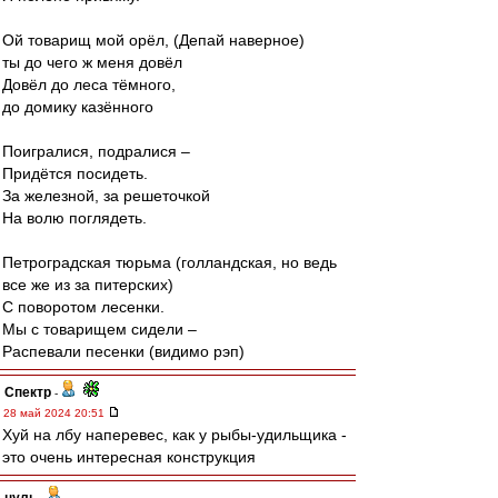
Ой товарищ мой орёл, (Депай наверное)
ты до чего ж меня довёл
Довёл до леса тёмного,
до домику казённого
Поигралися, подралися –
Придётся посидеть.
За железной, за решеточкой
На волю поглядеть.
Петроградская тюрьма (голландская, но ведь
все же из за питерских)
С поворотом лесенки.
Мы с товарищем сидели –
Распевали песенки (видимо рэп)
Спектр
-
28 май 2024 20:51
Хуй на лбу наперевес, как у рыбы-удильщика -
это очень интересная конструкция