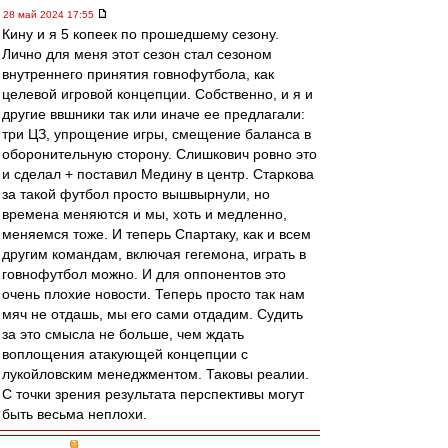
28 май 2024 17:55
Кину и я 5 копеек по прошедшему сезону.
Лично для меня этот сезон стал сезоном
внутреннего принятия говнофутбола, как
целевой игровой концепции. Собственно, и я и
другие ввшники так или иначе ее предлагали:
три ЦЗ, упрощение игры, смещение баланса в
оборонительную сторону. Слишкович ровно это
и сделал + поставил Медину в центр. Старкова
за такой футбол просто вышвырнули, но
времена меняются и мы, хоть и медленно,
меняемся тоже. И теперь Спартаку, как и всем
другим командам, включая гегемона, играть в
говнофутбол можно. И для оппонентов это
очень плохие новости. Теперь просто так нам
мяч не отдашь, мы его сами отдадим. Судить
за это смысла не больше, чем ждать
воплощения атакующей концепции с
лукойловским менеджментом. Таковы реалии.
С точки зрения результата перспективы могут
быть весьма неплохи.