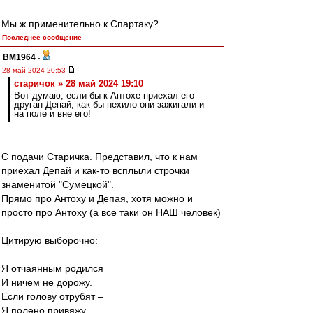
Мы ж применительно к Спартаку?
Последнее сообщение
BM1964
-
28 май 2024 20:53
старичок » 28 май 2024 19:10
Вот думаю, если бы к Антохе приехал его
друган Депай, как бы нехило они зажигали и
на поле и вне его!
С подачи Старичка. Представил, что к нам
приехал Депай и как-то всплыли строчки
знаменитой "Сумецкой".
Прямо про Антоху и Депая, хотя можно и
просто про Антоху (а все таки он НАШ человек)
Цитирую выборочно:
Я отчаянным родился
И ничем не дорожу.
Если голову отрубят –
Я полено привяжу.