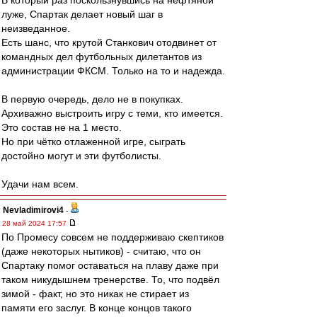
В который раз поскользнувшись на нефтяной
луже, Спартак делает новый шаг в
неизведанное.
Есть шанс, что крутой Станкович отодвинет от
командных дел футбольных дилетантов из
администрации ФКСМ. Только на то и надежда.
В первую очередь, дело не в покупках.
Архиважно выстроить игру с теми, кто имеется.
Это состав не на 1 место.
Но при чётко отлаженной игре, сыграть
достойно могут и эти футболисты.
Удачи нам всем.
Nevladimirovi4
-
28 май 2024 17:57
По Промесу совсем не поддерживаю скептиков
(даже некоторых нытиков) - считаю, что он
Спартаку помог оставаться на плаву даже при
таком никудышнем тренерстве. То, что подвёл
зимой - факт, но это никак не стирает из
памяти его заслуг. В конце концов такого