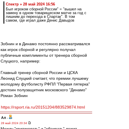
Спектр » 28 май 2024 16:56
Был игроком сборной России" = "вышел на
замену в одном товарищеском матче за год с
лишним до перехода в Спартак". В том
самом, где играл даже Денис Давыдов
Зобнин и в Динамо постоянно рассматривался
как игрок сборной и регулярно получал
публичные комплименты от тренера сборной
Слуцкого, например:
Главный тренер сборной России и ЦСКА
Леонид Слуцкий считает, что премии лучшему
молодому футболисту РФПЛ "Первая пятерка"
достоин полузащитник московского "Динамо"
Роман Зобнин
https://rsport.ria.ru/20151204/883529874.html
Ал
-
28 май 2024 20:34
Между "критиковать" и "обсирать" лежит