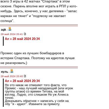
всего 3 игры в 42 матчах "Спартака" в этом
сезоне. Парень вполне мог играть в РПЛ у кого-
нибудь. Здесь, конечно, у нас дилемма - "запас
карман не тянет" и "подлеску не хватает
солнца".
agk
-
28 май 2024 20:41
Ал » 28 май 2024 20:34
Промес один из лучших бомбардиров в
истории Спартака. Поэтому на идиотов лучше
не реагировать;)
нуль
-
28 май 2024 20:40
Ал » 28 май 2024 20:34
Но это никак не отменяет того факта, что
Промес - наш лучший нападающий (или игрок
группы атаки) со времен Титова, на мой
взгляд. Ладно, это слишком Но уж Алекса
точно.
Доказывать обратное = написать у себя на
лбу "я - идиот". Извините за прямоту.