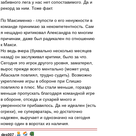
забивного лега у нас нет сопоставимого. Да и
рекорд за ним. Тоже факт.
По Максименко - глупости о его ненужности в
команде принимаю за некомпетентность. Сам
я нещадно критиковал Александра по многим
причинам, даже был радикален по отношению
к Макси.
Но ведь вчера (буквально несколько месяцев
назад) он заслуживал критики, было за что.
Сегодня это игрок другого уровня, заматерел,
вырос прежде всего ментально (может уход
Абаскаля повлиял, трудно судить). Возможно
укрепление игры в обороне при Слишко
повлияло в плюс. Мы стали меньше, гораздо
меньше пропускать благодаря командной игре
в обороне, отсюда и сухарей много и
уверенности прибавилось. Да не идеален (есть
огрехи), не супервратарь, но достаточно
надежен, выручает и однозначно на сегодня
номер один в воротах из наличия.
des007
-