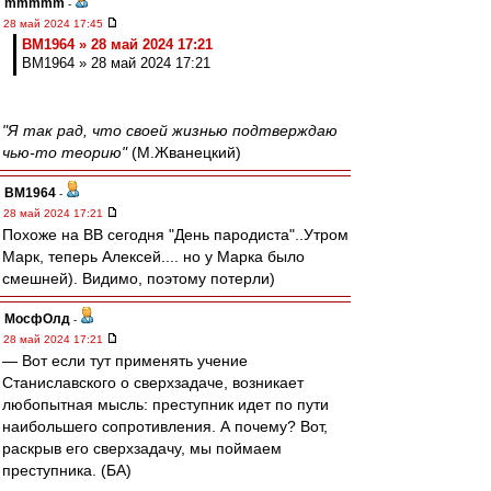
mmmmm
-
28 май 2024 17:45
BM1964 » 28 май 2024 17:21
BM1964 » 28 май 2024 17:21
"Я так рад, что своей жизнью подтверждаю
чью-то теорию"
(М.Жванецкий)
BM1964
-
28 май 2024 17:21
Похоже на ВВ сегодня "День пародиста"..Утром
Марк, теперь Алексей.... но у Марка было
смешней). Видимо, поэтому потерли)
МосфОлд
-
28 май 2024 17:21
― Вот если тут применять учение
Станиславского о сверхзадаче, возникает
любопытная мысль: преступник идет по пути
наибольшего сопротивления. А почему? Вот,
раскрыв его сверхзадачу, мы поймаем
преступника. (БА)