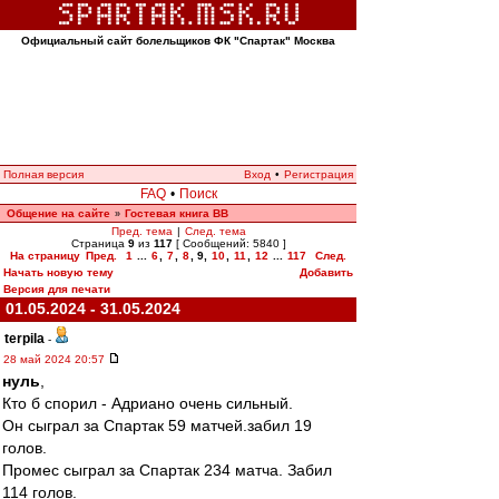
Официальный сайт болельщиков ФК "Спартак" Москва
Полная версия
Вход
•
Регистрация
FAQ
•
Поиск
Общение на сайте
Гостевая книга ВВ
»
Пред. тема
|
След. тема
Страница
9
из
117
[ Сообщений: 5840 ]
На страницу
Пред.
1
...
6
,
7
,
8
,
9
,
10
,
11
,
12
...
117
След.
Начать новую тему
Добавить
Версия для печати
01.05.2024 - 31.05.2024
terpila
-
28 май 2024 20:57
нуль
,
Кто б спорил - Адриано очень сильный.
Он сыграл за Спартак 59 матчей.забил 19
голов.
Промес сыграл за Спартак 234 матча. Забил
114 голов.