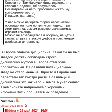
Спортинге. Там баклуши бить, вдохновлять
хлопая в ладоши, не получилось.
Посмотрели на него, пробовали искать му
комфортное место.
И нашли, на лавке.)
У нас можно набирать форму через матчи,
пропадая на поле по три игры подряд, при
этом являясь самым высокооплачиваемым
игроком команды.
Можно не возвращаться в оборону, не идти в
стыки, а прыгать вокруг дефов в трех метрах,
изображая активность.
В Европе главное дисциплина. Какой ты не был
звездой должен соблюдать строго
дисциплину.Футбол в Европе стал боле
прогматичный. В Бразилии потенциальных
звёзд не стало меньше.Ппросто в Европе они
перестали таб быстро расти. Бразильцы и
дисциплина это как небо и земля.А унас сейчас
в чемпионате напрежёнка с хорошими
игроками.Вот и прощается их поведение.
Summer
-
28 май 2024 18:20
Ehidna » 28 май 2024, 16:54