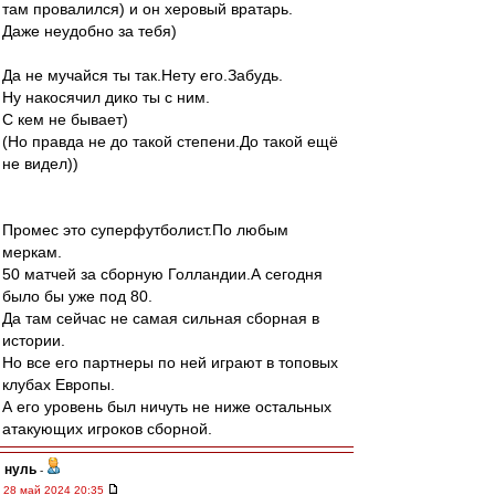
там провалился) и он херовый вратарь.
Даже неудобно за тебя)
Да не мучайся ты так.Нету его.Забудь.
Ну накосячил дико ты с ним.
С кем не бывает)
(Но правда не до такой степени.До такой ещё
не видел))
Промес это суперфутболист.По любым
меркам.
50 матчей за сборную Голландии.А сегодня
было бы уже под 80.
Да там сейчас не самая сильная сборная в
истории.
Но все его партнеры по ней играют в топовых
клубах Европы.
А его уровень был ничуть не ниже остальных
атакующих игроков сборной.
нуль
-
28 май 2024 20:35