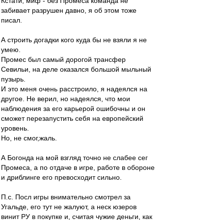
Кстати, миф - без Промеса команда не
забивает разрушен давно, я об этом тоже
писал.
А строить догадки кого куда бы не взяли я не
умею.
Промес был самый дорогой трансфер
Севильи, на деле оказался большой мыльный
пузырь.
И это меня очень расстроило, я надеялся на
другое. Не верил, но надеялся, что мои
наблюдения за его карьерой ошибочны и он
сможет перезапустить себя на европейский
уровень.
Но, не смог,жаль.
А Богонда на мой взгляд точно не слабее сег
Промеса, а по отдаче в игре, работе в обороне
и дриблинге его превосходит сильно.
П.с. Посл игры внимательно смотрел за
Угальде, его тут не жалуют, а неск юзеров
винит РУ в покупке и, считая чужие деньги, как