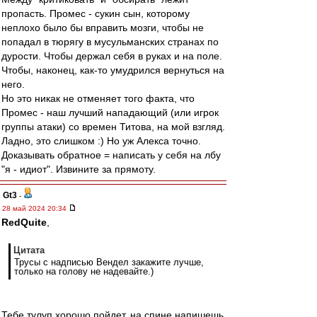
пропасть. Промес - сукин сын, которому
неплохо было бы вправить мозги, чтобы не
попадал в тюрягу в мусульманских странах по
дурости. Чтобы держал себя в руках и на поле.
Чтобы, наконец, как-то умудрился вернуться на
него.
Но это никак не отменяет того факта, что
Промес - наш лучший нападающий (или игрок
группы атаки) со времен Титова, на мой взгляд.
Ладно, это слишком :) Но уж Алекса точно.
Доказывать обратное = написать у себя на лбу
"я - идиот". Извините за прямоту.
Gt3
-
28 май 2024 20:34
RedQuite
,
Цитата
Трусы с надписью Вендел закажите лучше,
только на голову не надевайте.)
Тебе тулуп хорошо пойдет, на спине напишешь