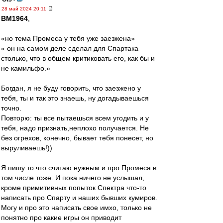
28 май 2024 20:11
BM1964
,
«но тема Промеса у тебя уже заезжена»
« он на самом деле сделал для Спартака
столько, что в общем критиковать его, как бы и
не камильфо.»
Богдан, я не буду говорить, что заезжено у
тебя, ты и так это знаешь, ну догадываешься
точно.
Повторю: ты все пытаешься всем угодить и у
тебя, надо признать,неплохо получается. Не
без огрехов, конечно, бывает тебя понесет, но
выруливаешь!))
Я пишу то что считаю нужным и про Промеса в
том числе тоже. И пока ничего не услышал,
кроме примитивных попыток Спектра что-то
написать про Спарту и наших бывших кумиров.
Могу и про это написать свое имхо, только не
понятно про какие игры он приводит