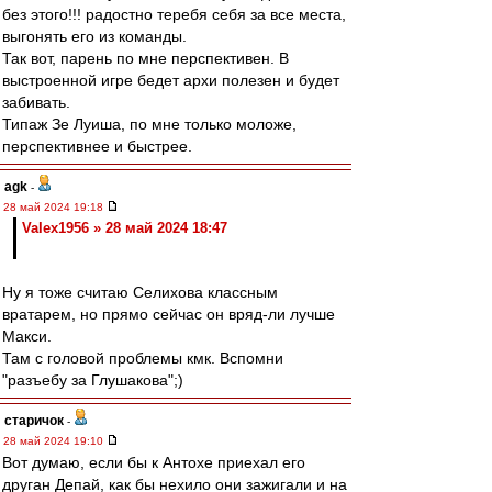
без этого!!! радостно теребя себя за все места,
выгонять его из команды.
Так вот, парень по мне перспективен. В
выстроенной игре бедет архи полезен и будет
забивать.
Типаж Зе Луиша, по мне только моложе,
перспективнее и быстрее.
agk
-
28 май 2024 19:18
Valex1956 » 28 май 2024 18:47
Ну я тоже считаю Селихова классным
вратарем, но прямо сейчас он вряд-ли лучше
Макси.
Там с головой проблемы кмк. Вспомни
"разъебу за Глушакова";)
старичок
-
28 май 2024 19:10
Вот думаю, если бы к Антохе приехал его
друган Депай, как бы нехило они зажигали и на