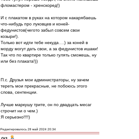
фломастером - хренскоред!)
И с плакатом в руках на котором накарябаешь
что-нибудь про луковцев и коней-
федунистов(чегото забыл совсем свои
козыри!).
Только вот идти тебе некуда….) за коней в
морду могут дать свои, а за федунистов ишаки!
Так что по квартире только гулять сможешь, ну
или без плаката!))
П.с. Друзья мои администраторы, ну зачем
тереть мои прекрасные, не побоюсь этого
слова, сентенции.
Лучше маркушу трите, он по двадцать месаг
строчит ни о чем.)
Я серьезно!!!!)
Редактировалось 28 май 2024 20:34
Gt3
-