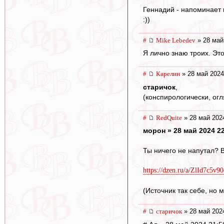
Геннадий - напоминает 
:))
#
Mike Lebedev
» 28 май
Я лично знаю троих. Эт
#
Карелин
» 28 май 2024
старичок
,
(конспирологически, ог
#
RedQuite
» 28 май 202
морон » 28 май 2024 2
Ты ничего не напутал? 
https://dzen.ru/a/ZlId7c5v
(Источник так себе, но м
#
старичок
» 28 май 202