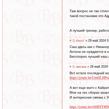
Там вопрос не так стоял
такой постановке это Ад
А лучший тренер, работ
#
slava1
» 29 май 2024 0
Саш,здесь как с Никано
Антоха не нуждается в 
Бесспорно лучший наш 
#
авоська
» 29 май 2024 
Вот кстати последний ма
https://youtu.be/Um6ILHPe
А вот еще матч с Кайрат
Мне на тех сборах казал
И интересная связка с 
https://youtu.be/r6HBTFM5