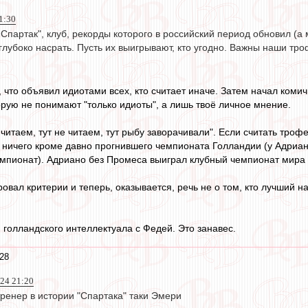
1:30
 Спартак", клуб, рекорды которого в российский период обновил (а 
 глубоко насрать. Пусть их выигрывают, кто угодно. Важны наши тр
, что объявил идиотами всех, кто считает иначе. Затем начал комич
орую не понимают "только идиоты", а лишь твоё личное мнение.
читаем, тут не читаем, тут рыбу заворачивали". Если считать троф
 ничего кроме давно прогнившего чемпионата Голландии (у Адриан
чемпионат). Адриано без Промеса выиграл клубный чемпионат мира 
вал критерии и теперь, оказывается, речь не о том, кто лучший н
 голландского интеллектуала с Федей. Это занавес.
28
024 21:20
ренер в истории "Спартака" таки Эмери