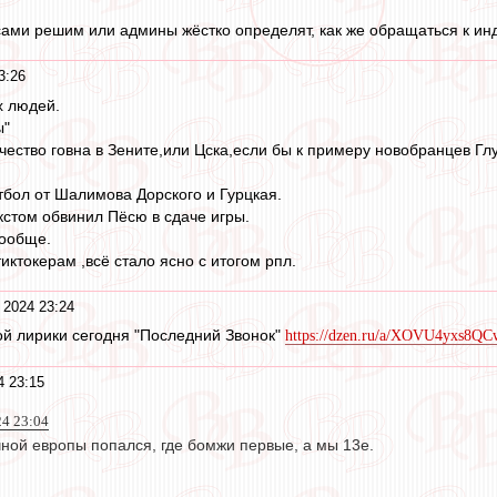
 сами решим или админы жёстко определят, как же обращаться к и
3:26
х людей.
ы"
чество говна в Зените,или Цска,если бы к примеру новобранцев Г
бол от Шалимова Дорского и Гурцкая.
стом обвинил Пёсю в сдаче игры.
вообще.
иктокерам ,всё стало ясно с итогом рпл.
 2024 23:24
й лирики сегодня "Последний Звонок"
https://dzen.ru/a/XOVU4yxs8Q
4 23:15
24 23:04
чной европы попался, где бомжи первые, а мы 13е.