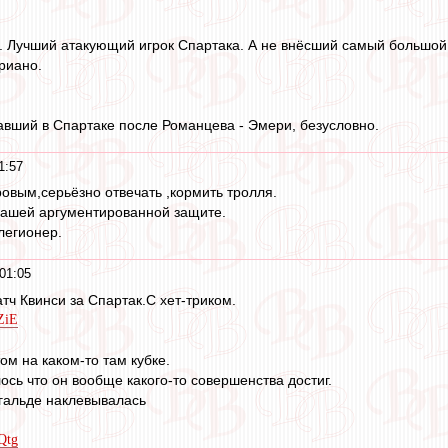
. Лучший атакующий игрок Спартака. А не внёсший самый большой вк
риано.
авший в Спартаке после Романцева - Эмери, безусловно.
1:57
ровым,серьёзно отвечать ,кормить тролля.
нашей аргументированной защите.
легионер.
01:05
тч Квинси за Спартак.С хет-триком.
ZiE
ом на каком-то там кубке.
ось что он вообще какого-то совершенства достиг.
Угальде наклевывалась
Qtg