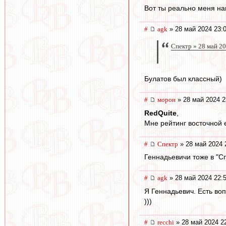
Вот ты реально меня нап
#
agk
» 28 май 2024 23:
Спектр » 28 май 2
Булатов был классный)
#
морон
» 28 май 2024 2
RedQuite
,
Мне рейтинг восточной 
#
Спектр
» 28 май 2024 
Геннадьевичи тоже в "С
#
agk
» 28 май 2024 22:
Я Геннадьевич. Есть во
)))
#
recchi
» 28 май 2024 2