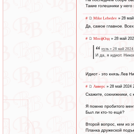
Такие голешники у него
#
Mike Lebedev
» 28 май
Да, самое главное. Все
#
МосфОлд
» 28 май 202
нуль » 28 май 2024
И да, я идиот. Нико
Идиот - это князь Лев Н
#
Авверс
» 28 май 2024 
Скажите, сокнижники, 
Я помню пробитого мент
Был ли кто-то ещё?
Второй вопрос, кем из 
Планка дружеской подъе