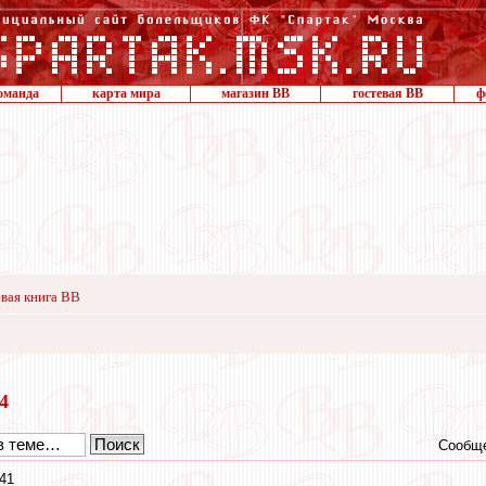
оманда
карта мира
магазин ВВ
гостевая ВВ
ф
вая книга ВВ
24
Сообще
41