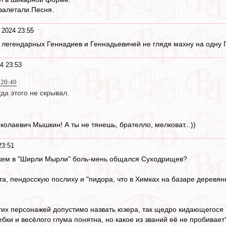
 залетали.Песня.
 2024 23:55
х легендарных Геннадиев и Геннадьевичей не глядя махну на одну 
4 23:53
 20:40
гда этого не скрывал.
иколаевич Мышкин! А ты не тянешь, брателло, мелковат...))
23:51
с кем в "Ширли Мырли" боль-мень общался Суходрищев?
а, пендосскую послиху и "пидора, что в Химках на базаре деревян
этих персонажей допустимо назвать юзера, так щедро кидающегос
бки и весёлого глума понятна, но какое из званий её не пробивает