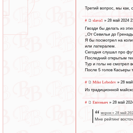
Третий вопрос, мы как,
#
slava1
» 28 май 2024 2
Гвозди бы делать из эти
,,От Севильи до Гренад
Я бы посмотрел на коли
или латералем.
Сегодня слушал про фут
Последний открытым тек
Тур и голы не смотрел 
После 5 голов Касьеры т
#
Mike Lebedev
» 28 май
Из традиционной майско
#
Евгеньич
» 28 май 202
морон » 28 май 20
Мне рейтинг восто