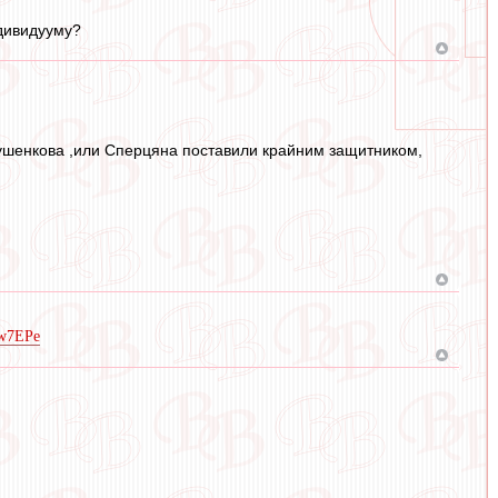
ндивидууму?
лушенкова ,или Сперцяна поставили крайним защитником,
Cw7EPe