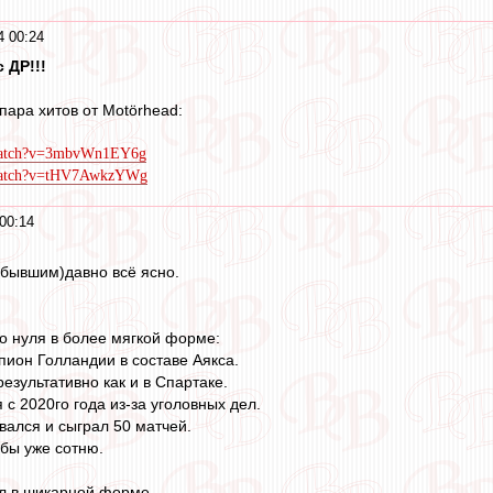
4 00:24
 ДР!!!
пара хитов от Motörhead:
/watch?v=3mbvWn1EY6g
/watch?v=tHV7AwkzYWg
00:14
(бывшим)давно всё ясно.
о нуля в более мягкой форме:
ион Голландии в составе Аякса.
результативно как и в Спартаке.
с 2020го года из-за уголовных дел.
вался и сыграл 50 матчей.
 бы уже сотню.
л в шикарной форме.