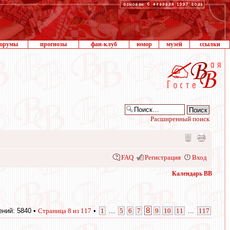
орумы
прогнозы
фан-клуб
юмор
музей
ссылки
Расширенный поиск
FAQ
Регистрация
Вход
Календарь ВВ
8
ний: 5840 •
Страница
8
из
117
•
1
...
5
6
7
9
10
11
...
117