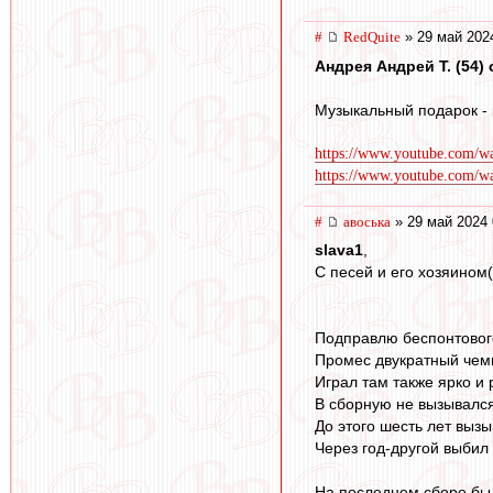
#
RedQuite
» 29 май 202
Андрея Андрей Т. (54) с
Музыкальный подарок - 
https://www.youtube.com
https://www.youtube.com
#
авоська
» 29 май 2024 
slava1
,
С песей и его хозяином
Подправлю беспонтовог
Промес двукратный чемп
Играл там также ярко и 
В сборную не вызывался 
До этого шесть лет вызы
Через год-другой выбил
На последнем сборе бы