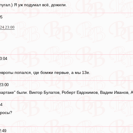
угал.) Я уж подумал всё, дожили.
05
024 23:00
3:04
европы попался, где бомжи первые, а мы 13е.
23:00
партаке" были. Виктор Булатов, Роберт Евдокимов, Вадим Иванов, 
54
просы?
2:49