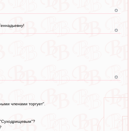
Геннадьевну!
ными членами торгует".
я "Суходрищевым"?
?