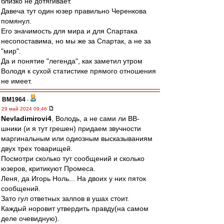
близко не дотягивает.
Давеча тут один юзер правильно Черенкова
помянул.
Его значимость для мира и для Спартака
несопоставима, но мы же за Спартак, а не за
"мир".
Да и понятие "легенда", как заметил утром
Володя к сухой статистике прямого отношения
не имеет.
BM1964
-
29 май 2024 09:46
Nevladimirovi4
, Володь, а не сами ли ВВ-
шники (и я тут грешен) придаем звучности
маргинальным или одиозным высказываниям
двух трех товарищей.
Посмотри сколько тут сообщений и сколько
юзеров, критикуют Промеса.
Леня, да Игорь Ноль... На двоих у них пяток
сообщений.
Зато гул ответных залпов в ушах стоит.
Каждый норовит утвердить правду(на самом
деле очевидную).