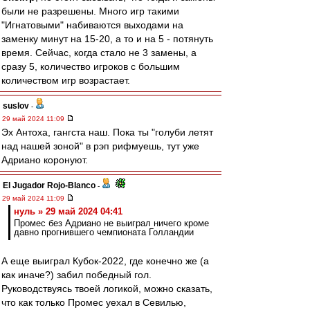
были не разрешены. Много игр такими
"Игнатовыми" набиваются выходами на
заменку минут на 15-20, а то и на 5 - потянуть
время. Сейчас, когда стало не 3 замены, а
сразу 5, количество игроков с большим
количеством игр возрастает.
suslov
-
29 май 2024 11:09
Эх Антоха, гангста наш. Пока ты "голуби летят
над нашей зоной" в рэп рифмуешь, тут уже
Адриано коронуют.
El Jugador Rojo-Blanco
-
29 май 2024 11:09
нуль » 29 май 2024 04:41
Промес без Адриано не выиграл ничего кроме
давно прогнившего чемпионата Голландии
А еще выиграл Кубок-2022, где конечно же (а
как иначе?) забил победный гол.
Руководствуясь твоей логикой, можно сказать,
что как только Промес уехал в Севилью,