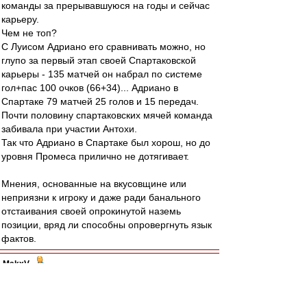
команды за прерывавшуюся на годы и сейчас
карьеру.
Чем не топ?
С Луисом Адриано его сравнивать можно, но
глупо за первый этап своей Спартаковской
карьеры - 135 матчей он набрал по системе
гол+пас 100 очков (66+34)... Адриано в
Спартаке 79 матчей 25 голов и 15 передач.
Почти половину спартаковских мячей команда
забивала при участии Антохи.
Так что Адриано в Спартаке был хорош, но до
уровня Промеса прилично не дотягивает.
Мнения, основанные на вкусовщине или
неприязни к игроку и даже ради банального
отстаивания своей опрокинутой наземь
позиции, вряд ли способны опровергнуть язык
фактов.
MakxV
-
29 май 2024 09:15
Авверс » 28 май 2024 23:51
Скажите, сокнижники, с кем в "Ширли Мырли"