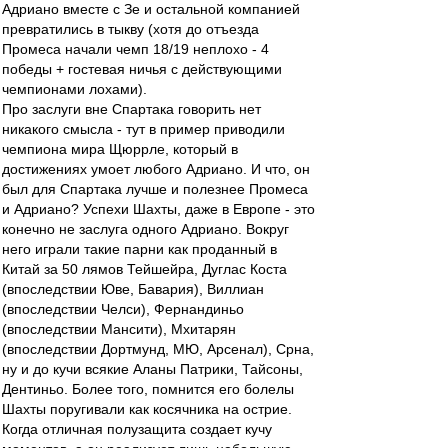
Адриано вместе с Зе и остальной компанией
превратились в тыкву (хотя до отъезда
Промеса начали чемп 18/19 неплохо - 4
победы + гостевая ничья с действующими
чемпионами лохами).
Про заслуги вне Спартака говорить нет
никакого смысла - тут в пример приводили
чемпиона мира Щюррле, который в
достижениях умоет любого Адриано. И что, он
был для Спартака лучше и полезнее Промеса
и Адриано? Успехи Шахты, даже в Европе - это
конечно не заслуга одного Адриано. Вокруг
него играли такие парни как проданный в
Китай за 50 лямов Тейшейра, Дуглас Коста
(впоследствии Юве, Бавария), Виллиан
(впоследствии Челси), Фернандиньо
(впоследствии Мансити), Мхитарян
(впоследствии Дортмунд, МЮ, Арсенал), Срна,
ну и до кучи всякие Аланы Патрики, Тайсоны,
Дентиньо. Более того, помнится его болелы
Шахты поругивали как косячника на острие.
Когда отличная полузащита создает кучу