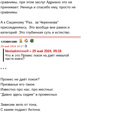
сравнимы, при этом заслуг Адриано это не
принижает. Умница и спасибо ему, просто не
сравнимы.
А к Сашиному "Раз.. за Черенкова"
присоединяюсь. Это вообще вне рамок и
категорий. Это глубинная суть и естество.
словесник
-
29 май 2024 10:17
Nevladimirovi4 » 29 май 2024, 09:18
Что ж это Промес покоя на даёт немалой
части книги?
* * *
Промес не даёт покоя?
Призванье его такое.
Известно про нас, про местных:
"Давно здесь сидим" в
промесных
.
Зависим зело от тона,
С каким подают Антона.