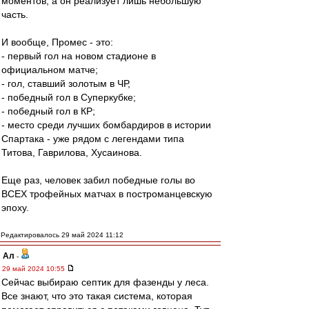
моментов, а он реализует лишь небольшую
часть.
И вообще, Промес - это:
- первый гол на новом стадионе в
официальном матче;
- гол, ставший золотым в ЧР,
- победный гол в Суперкубке;
- победный гол в КР;
- место среди лучших бомбардиров в истории
Спартака - уже рядом с легендами типа
Титова, Гаврилова, Хусаинова.
Еще раз, человек забил победные голы во
ВСЕХ трофейных матчах в построманцевскую
эпоху.
Редактировалось 29 май 2024 11:12
Ал
-
29 май 2024 10:55
Сейчас выбираю септик для фазенды у леса.
Все знают, что это такая система, которая