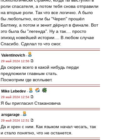
психологически странно, когда ты выступил в
роли спасателя, а потом тебя снова отправили
на вторые роли. Так что все логично. А было
бы любопытно, если бы "Череп" прошёл
Балтику, а потом и зенит дёрнул в финале. Вот
это была бы "легенда". Ну а так.... просто
эпизод новейшей истории.... В любом случае
Спасибо. Сделал то что смог.
Valentinovich
-
29 май 2024 12:56
Да скорее всего в какой нибудь перди
предложили главным стать.
Посмотрим где всплывет.
Mike Lebedev
-
29 май 2024 12:54
Я бы пригласил Стакановича
arsgarage
-
29 май 2024 12:51
Да и хрен с ним. Как языком начал чесать, так
и стало понятно, что не останется.