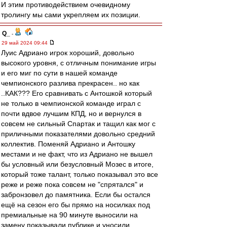
И этим противодействием очевидному
тролингу мы сами укрепляем их позиции.
Q_
-
29 май 2024 09:44
Луис Адриано игрок хороший, довольно
высокого уровня, с отличным понимание игры
и его миг по сути в нашей команде
чемпионского разлива прекрасен.. но как
..КАК??? Его сравнивать с Антошкой который
не только в чемпионской команде играл с
почти вдвое лучшим КПД, но и вернулся в
совсем не сильный Спартак и тащил как мог с
приличными показателями довольно средний
коллектив. Поменяй Адриано и Антошку
местами и не факт, что из Адриано не вышел
бы условный или безусловный Мозес в итоге,
который тоже талант, только показывал это все
реже и реже пока совсем не "спрятался" и
забронзовел до памятника. Если бы остался
ещё на сезон его бы прямо на носилках под
премиальные на 90 минуте выносили на
замену показывали публике и уносили