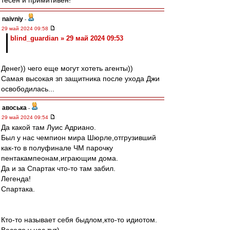
тесен и примитивен!
naivniy
-
29 май 2024 09:58
blind_guardian » 29 май 2024 09:53
Денег)) чего еще могут хотеть агенты))
Самая высокая зп защитника после ухода Джи
освободилась...
авоська
-
29 май 2024 09:54
Да какой там Луис Адриано.
Был у нас чемпион мира Шюрле,отгрузивший
как-то в полуфинале ЧМ парочку
пентакампеонам,играющим дома.
Да и за Спартак что-то там забил.
Легенда!
Спартака.
Кто-то называет себя быдлом,кто-то идиотом.