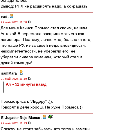
обладателем.
Вывод: РПЛ не расширять надо, а сокращать.
nad
-
29 май 2024 11:50
Для меня Квинси Промес стал своим, нашим
Антохой.Я перестала воспринимать его как
легионера. Поэтому, лично мне, больно оттого,
что наше РУ, из-за своей недальновидности,
некомпетентности, не уберегли его, не
уберегли лидера команды, который стал и
душой команды!
samMara
-
29 май 2024 11:49
Ал » 52 минуты назад
Присмотрись к "Лидеру" ;)).
Говорят в деле хорош. Не хуже Промеса ))
El Jugador Rojo-Blanco
-
29 май 2024 11:13
Спектр
, не стоит забывать, что тогда и замены