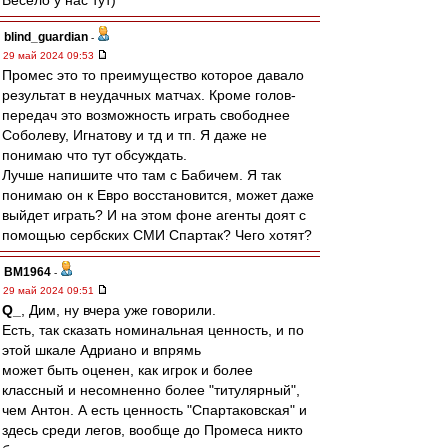
Весело у нас тут)
blind_guardian
-
29 май 2024 09:53
Промес это то преимущество которое давало
результат в неудачных матчах. Кроме голов-
передач это возможность играть свободнее
Соболеву, Игнатову и тд и тп. Я даже не
понимаю что тут обсуждать.
Лучше напишите что там с Бабичем. Я так
понимаю он к Евро восстановится, может даже
выйдет играть? И на этом фоне агенты доят с
помощью сербских СМИ Спартак? Чего хотят?
BM1964
-
29 май 2024 09:51
Q_
, Дим, ну вчера уже говорили.
Есть, так сказать номинальная ценность, и по
этой шкале Адриано и впрямь
может быть оценен, как игрок и более
классный и несомненно более "титулярный",
чем Антон. А есть ценность "Спартаковская" и
здесь среди легов, вообще до Промеса никто