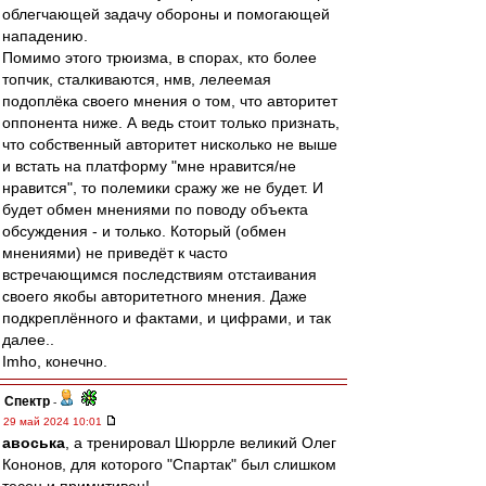
облегчающей задачу обороны и помогающей
нападению.
Помимо этого трюизма, в спорах, кто более
топчик, сталкиваются, нмв, лелеемая
подоплёка своего мнения о том, что авторитет
оппонента ниже. А ведь стоит только признать,
что собственный авторитет нисколько не выше
и встать на платформу "мне нравится/не
нравится", то полемики сражу же не будет. И
будет обмен мнениями по поводу объекта
обсуждения - и только. Который (обмен
мнениями) не приведёт к часто
встречающимся последствиям отстаивания
своего якобы авторитетного мнения. Даже
подкреплённого и фактами, и цифрами, и так
далее..
Imho, конечно.
Спектр
-
29 май 2024 10:01
авоська
, а тренировал Шюррле великий Олег
Кононов, для которого "Спартак" был слишком