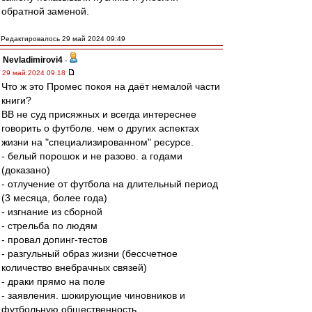
обратной заменой.
Редактировалось 29 май 2024 09:49
Nevladimirovi4
-
29 май 2024 09:18
Что ж это Промес покоя на даёт немалой части
книги?
ВВ не суд присяжных и всегда интереснее
говорить о футболе. чем о других аспектах
жизни на "специализированном" ресурсе.
- белый порошок и не разово. а годами
(доказано)
- отлучение от футбола на длительный период
(3 месяца, более года)
- изгнание из сборной
- стрельба по людям
- провал допинг-тестов
- разгульный образ жизни (бессчетное
количество внебрачных связей)
- драки прямо на поле
- заявления. шокирующие чиновников и
футбольную общественность