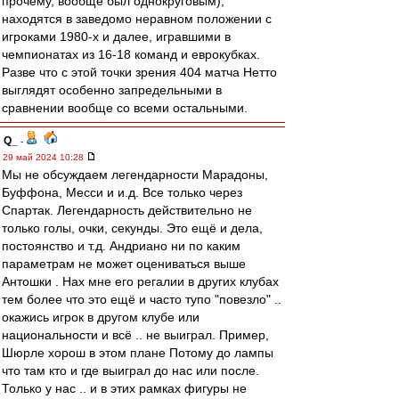
прочему, вообще был однокруговым),
находятся в заведомо неравном положении с
игроками 1980-х и далее, игравшими в
чемпионатах из 16-18 команд и еврокубках.
Разве что с этой точки зрения 404 матча Нетто
выглядят особенно запредельными в
сравнении вообще со всеми остальными.
Q_
-
29 май 2024 10:28
Мы не обсуждаем легендарности Марадоны,
Буффона, Месси и и.д. Все только через
Спартак. Легендарность действительно не
только голы, очки, секунды. Это ещё и дела,
постоянство и т.д. Андриано ни по каким
параметрам не может оцениваться выше
Антошки . Нах мне его регалии в других клубах
тем более что это ещё и часто тупо "повезло" ..
окажись игрок в другом клубе или
национальности и всё .. не выиграл. Пример,
Шюрле хорош в этом плане Потому до лампы
что там кто и где выиграл до нас или после.
Только у нас .. и в этих рамках фигуры не