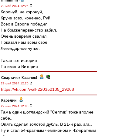
mmmmm
-
29 май 2024 12:25
Коронуй, не коронуй,
Круче всех, конечно, Руй.
Всех в Европе победил,
На бомжепервенство забил.
Очень вовремя свалил.
Показал нам всем своё
Легендарное чутьё.
Такая вот история
По имени Витория.
Спартачек-Казачек!
-
29 май 2024 12:20
https://vk.com/wall-220352105_29268
Карелин
-
29 май 2024 12:03
Тама один шотландский "Септик" тоже вполне
себе..
Опять сделал золотой дубль. В 21-й раз, ага..
Ну и стал 54-кратным чемпионом и 42-кратным