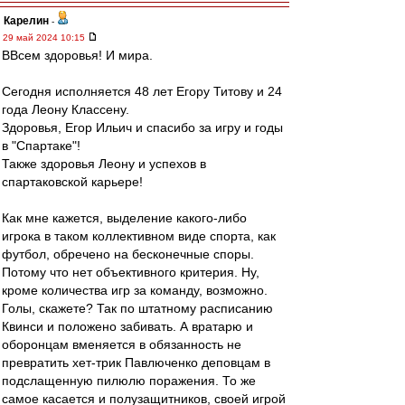
Карелин
-
29 май 2024 10:15
ВВсем здоровья! И мира.
Сегодня исполняется 48 лет Егору Титову и 24
года Леону Классену.
Здоровья, Егор Ильич и спасибо за игру и годы
в "Спартаке"!
Также здоровья Леону и успехов в
спартаковской карьере!
Как мне кажется, выделение какого-либо
игрока в таком коллективном виде спорта, как
футбол, обречено на бесконечные споры.
Потому что нет объективного критерия. Ну,
кроме количества игр за команду, возможно.
Голы, скажете? Так по штатному расписанию
Квинси и положено забивать. А вратарю и
оборонцам вменяется в обязанность не
превратить хет-трик Павлюченко деповцам в
подслащенную пилюлю поражения. То же
самое касается и полузащитников, своей игрой