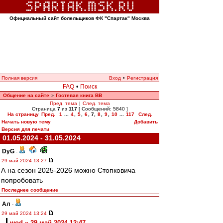
Официальный сайт болельщиков ФК "Спартак" Москва
Полная версия
Вход
•
Регистрация
FAQ
•
Поиск
Общение на сайте
Гостевая книга ВВ
»
Пред. тема
|
След. тема
Страница
7
из
117
[ Сообщений: 5840 ]
На страницу
Пред.
1
...
4
,
5
,
6
,
7
,
8
,
9
,
10
...
117
След.
Начать новую тему
Добавить
Версия для печати
01.05.2024 - 31.05.2024
DyG
-
29 май 2024 13:27
А на сезон 2025-2026 можно Стопковича
попробовать
Последнее сообщение
Ал
-
29 май 2024 13:24
wod » 29 май 2024 12:47