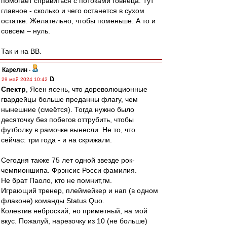
помогает справиться с потоками говнеца. Тут
главное - сколько и чего останется в сухом
остатке. Желательно, чтобы поменьше. А то и
совсем – нуль.
Так и на ВВ.
Карелин
-
29 май 2024 10:42
Спектр
, Ясен ясень, что дореволюционные
гвардейцы больше преданны флагу, чем
нынешние (смеётся). Тогда нужно было
десяточку без побегов оттрубить, чтобы
футболку в рамочке вынесли. Не то, что
сейчас: три года - и на скрижали.
Сегодня также 75 лет одной звезде рок-
чемпионшипа. Фрэнсис Росси фамилия.
Не брат Паоло, кто не помнит,гм.
Играющий тренер, плеймейкер и нап (в одном
флаконе) команды Status Quo.
Колевтив неброский, но приметный, на мой
вкус. Пожалуй, нарезочку из 10 (не больше)