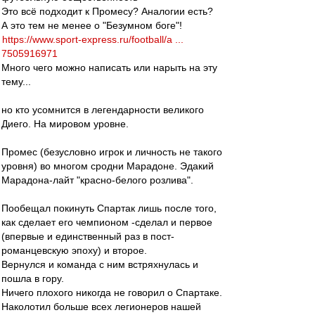
Это всё подходит к Промесу? Аналогии есть?
А это тем не менее о "Безумном боге"!
https://www.sport-express.ru/football/a ...
7505916971
Много чего можно написать или нарыть на эту
тему...
но кто усомнится в легендарности великого
Диего. На мировом уровне.
Промес (безусловно игрок и личность не такого
уровня) во многом сродни Марадоне. Эдакий
Марадона-лайт "красно-белого розлива".
Пообещал покинуть Спартак лишь после того,
как сделает его чемпионом -сделал и первое
(впервые и единственный раз в пост-
романцевскую эпоху) и второе.
Вернулся и команда с ним встряхнулась и
пошла в гору.
Ничего плохого никогда не говорил о Спартаке.
Наколотил больше всех легионеров нашей