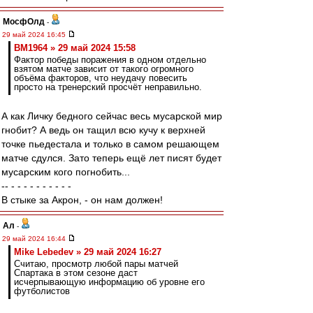
МосфОлд
-
29 май 2024 16:45
BM1964 » 29 май 2024 15:58
Фактор победы поражения в одном отдельно
взятом матче зависит от такого огромного
объёма факторов, что неудачу повесить
просто на тренерский просчёт неправильно.
А как Личку бедного сейчас весь мусарской мир
гнобит? А ведь он тащил всю кучу к верхней
точке пьедестала и только в самом решающем
матче сдулся. Зато теперь ещё лет писят будет
мусарским кого погнобить...
-- - - - - - - - - - -
В стыке за Акрон, - он нам должен!
Ал
-
29 май 2024 16:44
Mike Lebedev » 29 май 2024 16:27
Считаю, просмотр любой пары матчей
Спартака в этом сезоне даст
исчерпывающую информацию об уровне его
футболистов