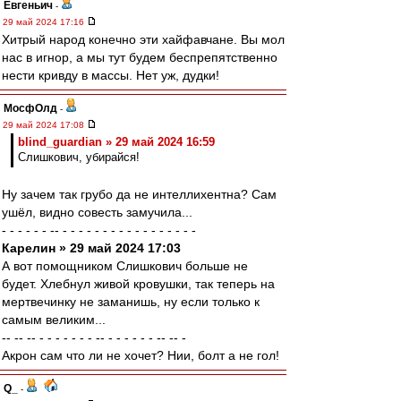
Евгеньич
-
29 май 2024 17:16
Хитрый народ конечно эти хайфавчане. Вы мол
нас в игнор, а мы тут будем беспрепятственно
нести кривду в массы. Нет уж, дудки!
МосфОлд
-
29 май 2024 17:08
blind_guardian » 29 май 2024 16:59
Слишкович, убирайся!
Ну зачем так грубо да не интеллихентна? Сам
ушёл, видно совесть замучила...
- - - - - - -- - - - - - - - - - - - - - - - - -
Карелин » 29 май 2024 17:03
А вот помощником Слишкович больше не
будет. Хлебнул живой кровушки, так теперь на
мертвечинку не заманишь, ну если только к
самым великим...
-- -- -- - - - - - - - -- - - - - - - -- -- -
Акрон сам что ли не хочет? Нии, болт а не гол!
Q_
-