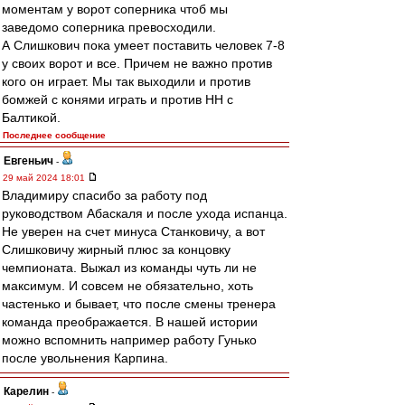
моментам у ворот соперника чтоб мы
заведомо соперника превосходили.
А Слишкович пока умеет поставить человек 7-8
у своих ворот и все. Причем не важно против
кого он играет. Мы так выходили и против
бомжей с конями играть и против НН с
Балтикой.
Последнее сообщение
Евгеньич
-
29 май 2024 18:01
Владимиру спасибо за работу под
руководством Абаскаля и после ухода испанца.
Не уверен на счет минуса Станковичу, а вот
Слишковичу жирный плюс за концовку
чемпионата. Выжал из команды чуть ли не
максимум. И совсем не обязательно, хоть
частенько и бывает, что после смены тренера
команда преображается. В нашей истории
можно вспомнить например работу Гунько
после увольнения Карпина.
Карелин
-