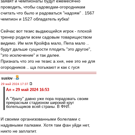
заявят и чемпионаты будут ежемесячно
проводить, чтобы садоводам-огородникам
считать что было и радоваться "надоям" . 1567
чемпион и 1527 обладатель кубка!
Сейчас вот тезис выдающийся игрок - плохой
тренер родили всем садовым товариществом
видимо. Им мля Кройфа мало, Пепа мало ..
будут дальше сущности плодить "это другое",
"это исключение" и так далее.
Признать что это не тезис а хня, нее это не для
огородников .. ща погыкают и как с гуся
suslov
-
29 май 2024 17:37
Ал » 29 май 2024 16:53
А "Уралу" давно уже пора порадовать своим
прекрасным стадионом широкий круг
болельщиков всей страны. В ФНЛ.
И своими организованными болелами с
надувными палками. Хотя там фан уйди нет,
никто не заплатит.