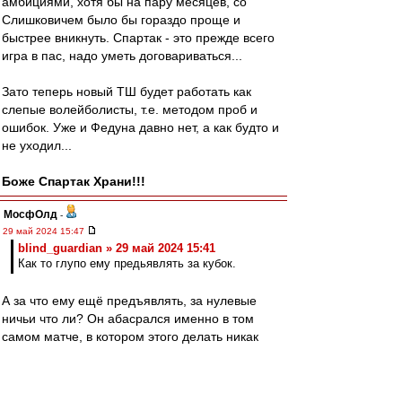
амбициями, хотя бы на пару месяцев, со
Слишковичем было бы гораздо проще и
быстрее вникнуть. Спартак - это прежде всего
игра в пас, надо уметь договариваться...
Зато теперь новый ТШ будет работать как
слепые волейболисты, т.е. методом проб и
ошибок. Уже и Федуна давно нет, а как будто и
не уходил...
Боже Спартак Храни!!!
МосфОлд
-
29 май 2024 15:47
blind_guardian » 29 май 2024 15:41
Как то глупо ему предьявлять за кубок.
А за что ему ещё предъявлять, за нулевые
ничьи что ли? Он абасрался именно в том
самом матче, в котором этого делать никак
было нельзя. Пройди в финал и готовый герой-
легенда. Но не смог, поэтому сбегает отсюда.
Потому что припоминать буду при каждом