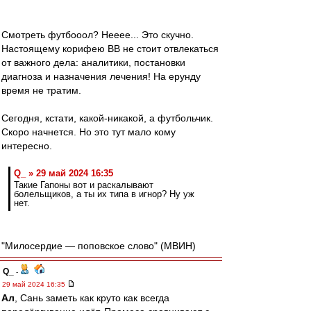
Смотреть футбооол? Нееее... Это скучно.
Настоящему корифею ВВ не стоит отвлекаться
от важного дела: аналитики, постановки
диагноза и назначения лечения! На ерунду
время не тратим.
Сегодня, кстати, какой-никакой, а футбольчик.
Скоро начнется. Но это тут мало кому
интересно.
Q_ » 29 май 2024 16:35
Такие Гапоны вот и раскалывают
болельщиков, а ты их типа в игнор? Ну уж
нет.
"Милосердие — поповское слово" (МВИН)
Q_
-
29 май 2024 16:35
Ал
, Сань заметь как круто как всегда