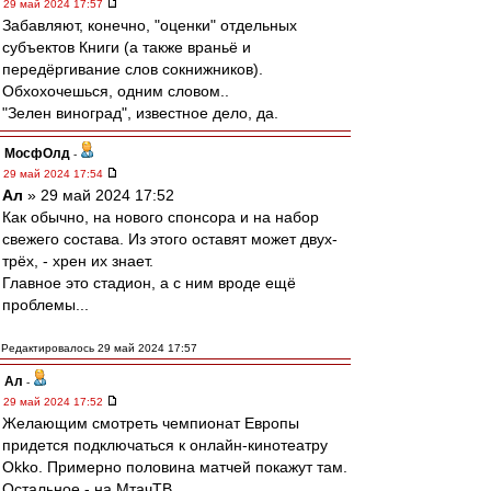
29 май 2024 17:57
Забавляют, конечно, "оценки" отдельных
субъектов Книги (а также враньё и
передёргивание слов сокнижников).
Обхохочешься, одним словом..
"Зелен виноград", известное дело, да.
МосфОлд
-
29 май 2024 17:54
Ал
» 29 май 2024 17:52
Как обычно, на нового спонсора и на набор
свежего состава. Из этого оставят может двух-
трёх, - хрен их знает.
Главное это стадион, а с ним вроде ещё
проблемы...
Редактировалось 29 май 2024 17:57
Ал
-
29 май 2024 17:52
Желающим смотреть чемпионат Европы
придется подключаться к онлайн-кинотеатру
Okko. Примерно половина матчей покажут там.
Остальное - на МтачТВ.