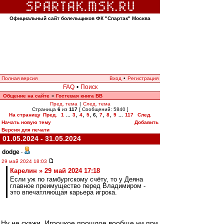
Официальный сайт болельщиков ФК "Спартак" Москва
Полная версия
Вход
•
Регистрация
FAQ
•
Поиск
Общение на сайте
Гостевая книга ВВ
»
Пред. тема
|
След. тема
Страница
6
из
117
[ Сообщений: 5840 ]
На страницу
Пред.
1
...
3
,
4
,
5
,
6
,
7
,
8
,
9
...
117
След.
Начать новую тему
Добавить
Версия для печати
01.05.2024 - 31.05.2024
dodge
-
29 май 2024 18:03
Карелин » 29 май 2024 17:18
Если уж по гамбургскому счёту, то у Деяна
главное преимущество перед Владимиром -
это впечатляющая карьера игрока.
Ну не скажи. Игроцкое прошлое вообще ни при