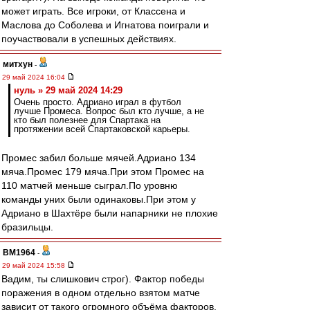
может играть. Все игроки, от Классена и
Маслова до Соболева и Игнатова поиграли и
поучаствовали в успешных действиях.
митхун
-
29 май 2024 16:04
нуль » 29 май 2024 14:29
Очень просто. Адриано играл в футбол
лучше Промеса. Вопрос был кто лучше, а не
кто был полезнее для Спартака на
протяжении всей Спартаковской карьеры.
Промес забил больше мячей.Адриано 134
мяча.Промес 179 мяча.При этом Промес на
110 матчей меньше сыграл.По уровню
команды уних были одинаковы.При этом у
Адриано в Шахтёре были напарники не плохие
бразильцы.
BM1964
-
29 май 2024 15:58
Вадим, ты слишкович строг). Фактор победы
поражения в одном отдельно взятом матче
зависит от такого огромного объёма факторов,