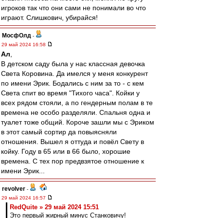
игроков так что они сами не понимали во что
играют. Слишкович, убирайся!
МосфОлд
-
29 май 2024 16:58
Ал
,
В детском саду была у нас классная девочка
Света Коровина. Да имелся у меня конкурент
по имени Эрик. Бодались с ним за то - с кем
Света спит во время "Тихого часа". Койки у
всех рядом стояли, а по гендерным полам в те
времена не особо разделяли. Спальня одна и
туалет тоже общий. Короче зашли мы с Эриком
в этот самый сортир да повыясняли
отношения. Вышел я оттуда и повёл Свету в
койку. Году в 65 или в 66 было, хорошие
времена. С тех пор предвзятое отношение к
имени Эрик...
revolver
-
29 май 2024 16:57
RedQuite » 29 май 2024 15:51
Это первый жирный минус Станковичу!