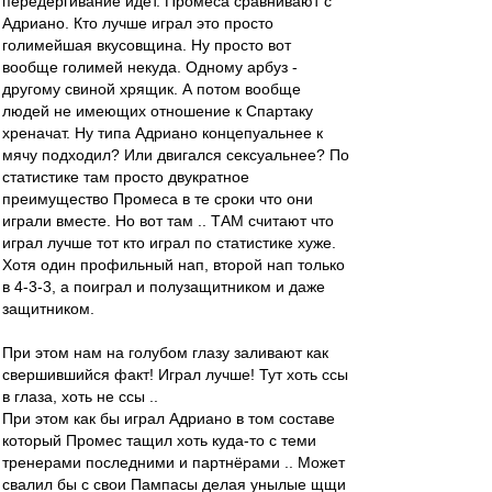
передёргивание идёт. Промеса сравнивают с
Адриано. Кто лучше играл это просто
голимейшая вкусовщина. Ну просто вот
вообще голимей некуда. Одному арбуз -
другому свиной хрящик. А потом вообще
людей не имеющих отношение к Спартаку
хреначат. Ну типа Адриано концепуальнее к
мячу подходил? Или двигался сексуальнее? По
статистике там просто двукратное
преимущество Промеса в те сроки что они
играли вместе. Но вот там .. ТАМ считают что
играл лучше тот кто играл по статистике хуже.
Хотя один профильный нап, второй нап только
в 4-3-3, а поиграл и полузащитником и даже
защитником.
При этом нам на голубом глазу заливают как
свершившийся факт! Играл лучше! Тут хоть ссы
в глаза, хоть не ссы ..
При этом как бы играл Адриано в том составе
который Промес тащил хоть куда-то с теми
тренерами последними и партнёрами .. Может
свалил бы с свои Пампасы делая унылые щщи