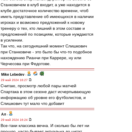
Станковичем в клуб входит, а уже находится в
клубе достаточное количество времени, чтоб
иметь представление об имеющихся в наличии
игроках и возможно предложений к новому
тренеру о тех, кто лишний в этом составе и
предложений по позициям, которые нуждаются
в усилении.
Так что, на сегодняшний момент Слишкович
при Станковиче - это было бы что-то подобное
нахождению Рианчи при Каррере, ну или
Черчесова при Федотове.
Mike Lebedev
-
29 май 2024 16:27
Считаю, просмотр любой пары матчей
Спартака в этом сезоне даст исчерпывающую
информацию об уровне его футболистов, и
Слишкович тут мало что добавит
Ал
-
29 май 2024 16:24
Все-таки классика вечна. И сколько бы лет ни
прошло, часто бывает актуальна до цитат.