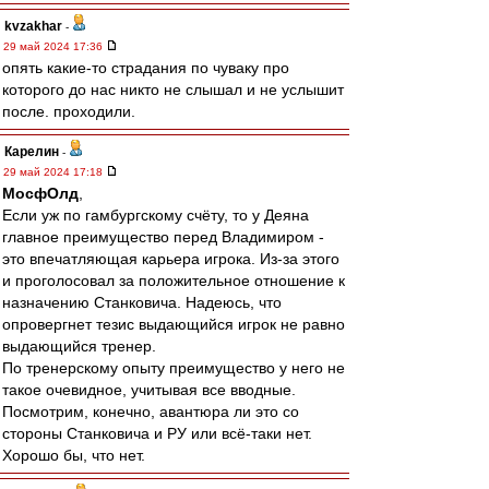
kvzakhar
-
29 май 2024 17:36
опять какие-то страдания по чуваку про
которого до нас никто не слышал и не услышит
после. проходили.
Карелин
-
29 май 2024 17:18
МосфОлд
,
Если уж по гамбургскому счёту, то у Деяна
главное преимущество перед Владимиром -
это впечатляющая карьера игрока. Из-за этого
и проголосовал за положительное отношение к
назначению Станковича. Надеюсь, что
опровергнет тезис выдающийся игрок не равно
выдающийся тренер.
По тренерскому опыту преимущество у него не
такое очевидное, учитывая все вводные.
Посмотрим, конечно, авантюра ли это со
стороны Станковича и РУ или всё-таки нет.
Хорошо бы, что нет.