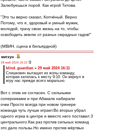
Залюбуешься порой. Как игрой Титова.
"Это ты верно сказал, Копчёный. Верно.
Потому, что я, здоровый и умный мужик,
молодой, трачу свою жизнь на то, чтобы
освободить землю от разных смрадных гадов!"
(МВИН, сцена в бильярдной)
митхун
-
29 май 2024 16:22
blind_guardian » 29 май 2024 16:11
Слишкович вытащил из жопы команду,
которая катилась к месту 9-10. Он вернул в
игру нас прежде всего морально.
Вот с этим не согласен. С сильными
соперниками и при Абакале набирали
очки.Просто всегда при новом тренере
команда чуть лучше играет.Во вторых убрал
одного игрка в центре и вместо него поставил 3
центрального.Как раз против сильных команд
это дало пользы.Но имено против мёртвых