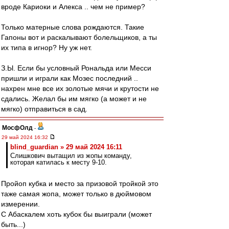
вроде Кариоки и Алекса .. чем не пример?
Только матерные слова рождаются. Такие
Гапоны вот и раскалывают болельщиков, а ты
их типа в игнор? Ну уж нет.
З.Ы. Если бы условный Рональда или Месси
пришли и играли как Мозес последний ..
нахрен мне все их золотые мячи и крутости не
сдались. Желал бы им мягко (а может и не
мягко) отправиться в сад.
МосфОлд
-
29 май 2024 16:32
blind_guardian » 29 май 2024 16:11
Слишкович вытащил из жопы команду,
которая катилась к месту 9-10.
Пройоп кубка и место за призовой тройкой это
таже самая жопа, может только в дюймовом
измерении.
С Абаскалем хоть кубок бы выиграли (может
быть...)