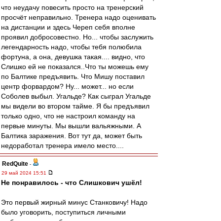
что неудачу повесить просто на тренерский
просчёт неправильно. Тренера надо оценивать
на дистанции и здесь Череп себя вполне
проявил добросовестно. Но... чтобы заслужить
легендарность надо, чтобы тебя полюбила
фортуна, а она, девушка такая.... видно, что
Слишко ей не показался..Что ты можешь ему
по Балтике предъявить. Что Мишу поставил
центр форвардом? Ну... может... но если
Соболев выбыл. Угальде? Как сыграл Угальде
мы видели во втором тайме. Я бы предъявил
только одно, что не настроил команду на
первые минуты. Мы вышли вальяжными. А
Балтика заражения. Вот тут да, может быть
недоработал тренера имело место....
RedQuite
-
29 май 2024 15:51
Не понравилось - что Слишкович ушёл!
Это первый жирный минус Станковичу! Надо
было уговорить, поступиться личными