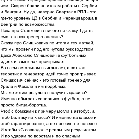
чем. Скорее брали по итогам работы в Сербии
и Венгрии. Ну да, наверно Спартак в РПЛ - это
где-то уровень ЦЗ в Сербии и Ференцвароша в
Венгрии по возможностям.
Пока про Станковича ничего не скажу. Где ты
смог его как тренера оценить?
Скажу про Слишковича по итогам тех матчей,
что мы провели под его чутким руководством.
Даже Абаскалю Слишкович в футбольных
идеях и замыслах проигрывает.
Во всем остальном выигрывает, а вот как
теоретик и генератор идей точно проигрывает.
Слишкович сейчас - это готовый тренер для
Урала и Факела и им подобных.
Мы же хотим результат получить красиво?
Именно обыграть соперника в футбол, а не
просто битца-боротца.
Чтоб с бомжами к примеру могли в автобус, а
чтоб Балтику на классе? И именно на классе и
чтоб гарантированно, а не повезло-не повезло.
И чтобы хG совпадал с реальным результатом.
И по ударам по воротам и по опасным