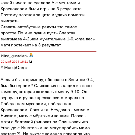
коней ничего не сделали.А с ментами и
Краснодаром были игры на 3 результата.
Поэтому плотная защита и удача помогли
выиграть.
Ставить автобусные редуты это самое
простое.По мне лучше пусть Спартак
выигрыева 4-2,чем мучительные 1-0,когда весь
матч протекает на 3 результат.
blind_guardian
-
29 май 2024 16:11
# МосфОлд »
А если бы, к примеру, обосрася с Зенитом 0-4,
был бы героем? Слишкович вытащил из жопы
команду, которая катилась к месту 9-10. Он
вернул в игру нас прежде всего морально.
Победа нам мусорами, победа над
Краснодаром, Локо и тд. Неудачно - матчи с
Нижним, матч с мёртвыми конями. Плохо -
матч с Балтикой (виноват ли Слишкович что
Угальде с Игнатовым не могут пробить мимо
вратаря?). На выходе команда поверила что