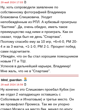
29 май 2024 17:03
Ну, хоть сопроводили заявление по
собственному фотографией Владимира
Блажовича Слишковича. Уходит
непобеждённым из РПЛ. А кубковый проигрыш
"Балтике"..Да, очень обидно, иметь такое
преимущество над ними и проиграть. Как он
сказал, тогда был не день "Спартака".
Поэтому спасибо ему за 10 игр, +6=4-0, РМ 20-
4 и за 3 матча, +1-1-0, РМ 2-1. Процент побед
сами подсчитаете.
Убеждён, что он бы стал хорошим помощником
новым ГТ и ТШ.
Успехов в дальнейшей карьере, Владимир!
Мне жаль, что не в "Спартаке".
blind_guardian
-
29 май 2024 16:59
Ну конечно это Слишкович проебал Кубок (он
же отдал 2 нападающих оставшись с
Соболевым и Игнатовым) и третье место. Он
же провафлил Промеса. Так же он упорно
ставил Мозеса на место 8ки, менял по кругу