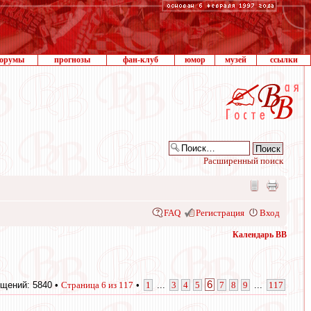
орумы
прогнозы
фан-клуб
юмор
музей
ссылки
Расширенный поиск
FAQ
Регистрация
Вход
Календарь ВВ
6
щений: 5840 •
Страница
6
из
117
•
1
...
3
4
5
7
8
9
...
117