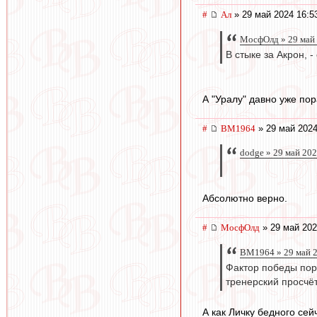
#
Ал
» 29 май 2024 16:5
МосфОлд » 29 май 
В стыке за Акрон, 
А "Уралу" давно уже по
#
BM1964
» 29 май 2024
dodge » 29 май 202
Абсолютно верно.
#
МосфОлд
» 29 май 202
BM1964 » 29 май 2
Фактор победы пора
тренерский просчё
А как Личку бедного се