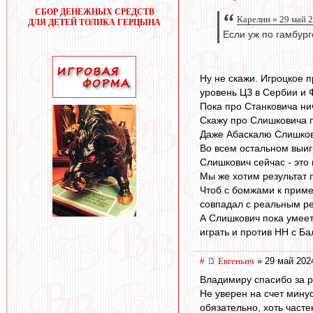
СБОР ДЕНЕЖНЫХ СРЕДСТВ
Карелин » 29 май 
ДЛЯ ДЕТЕЙ ТОЛИКА ГЕРЦЫНА
Если уж по гамбург
Ну не скажи. Игроцкое п
уровень ЦЗ в Сербии и 
Пока про Станковича нич
Скажу про Слишковича п
Даже Абаскалю Слишков
Во всем остальном выигр
Слишкович сейчас - это
Мы же хотим результат 
Чтоб с бомжами к пример
совпадал с реальным ре
А Слишкович пока умеет 
играть и против НН с Ба
#
Евгеньич
» 29 май 202
Владимиру спасибо за р
Не уверен на счет мину
обязательно, хоть част