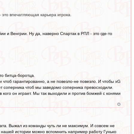
- это впечатляющая карьера игрока.
и и Венгрии. Ну да, наверно Спартак в РПЛ - это где-то
то битца-боротца.
и чтоб гарантированно, а не повезло-не повезло. И чтобы хG
от соперника чтоб мы заведомо соперника превосходили.
в кого он играет. Мы так выходили и против бомжей с конями
ата. Выжал из команды чуть ли не максимум. И совсем не
 В нашей истории можно вспомнить например работу Гунько