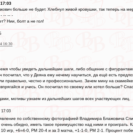
 17:03
ович больше не будет. Хлебнул живой кровушки, так теперь на мер
 - -- -- -
т? Нии, болт а не гол!
5
4 16:30
 время чтобы увидеть дальнейшие шаги, либо общение с фигурантам
посчитал, что у Деяна ему нечему научиться, да ещё есть предложе
ли правильно, честно и профессионально. Зачем мину на скамейк
впрягайся и учись. Он посчитал по своему или хотел больше? Спас
одами, мотивы узнаем из дальнейших шагов всех участвующих лиц.
 17:03
заявление по собственному фотографией Владимира Блажовича Сли
 очень обидно, иметь такое преимущество над ними и проиграть. Ка
10 игр, +6=4-0, РМ 20-4 и за 3 матча, +1-1-0, РМ 2-1. Процент поб