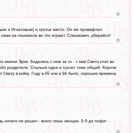
вым и Игнатовым) и третье место. Он же провафлил
и сами не понимали во что играют. Слишкович, убирайся!
о имени Эрик. Бодались с ним за то - с кем Света спит во
собо разделяли. Спальня одна и туалет тоже общий. Короче
Свету в койку. Году в 65 или в 66 было, хорошие времена.
дь ничего не решил - всего лишь эмоции. 5-9 да пофиг -