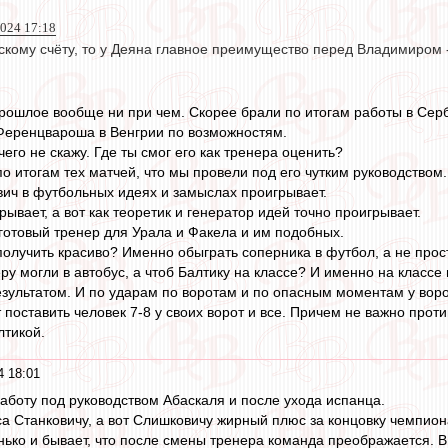
2024 17:18
скому счёту, то у Деяна главное преимущество перед Владимиром 
рошлое вообще ни при чем. Скорее брали по итогам работы в Серби
Ференцвароша в Венгрии по возможностям.
его не скажу. Где ты смог его как тренера оценить?
о итогам тех матчей, что мы провели под его чутким руководством.
ич в футбольных идеях и замыслах проигрывает.
ывает, а вот как теоретик и генератор идей точно проигрывает.
 готовый тренер для Урала и Факела и им подобных.
получить красиво? Именно обыграть соперника в футбол, а не прос
у могли в автобус, а чтоб Балтику на классе? И именно на классе 
зультатом. И по ударам по воротам и по опасным моментам у вор
поставить человек 7-8 у своих ворот и все. Причем не важно проти
лтикой.
4 18:01
аботу под руководством Абаскаля и после ухода испанца.
са Станковичу, а вот Слишковичу жирный плюс за концовку чемпион
енько и бывает, что после смены тренера команда преображается.