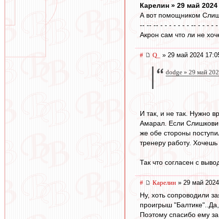
Карелин » 29 май 2024
А вот помощником Слишк
-- -- -- - - - - - - - -- - - - - -
Акрон сам что ли не хоче
#
Q_
» 29 май 2024 17:0
dodge » 29 май 202
И так, и не так. Нужно
Амарал. Если Слишкович 
же обе стороны поступи
тренеру работу. Хочешь 
Так что согласен с выв
#
Карелин
» 29 май 2024
Ну, хоть сопроводили 
проигрыш "Балтике"..Да,
Поэтому спасибо ему за 