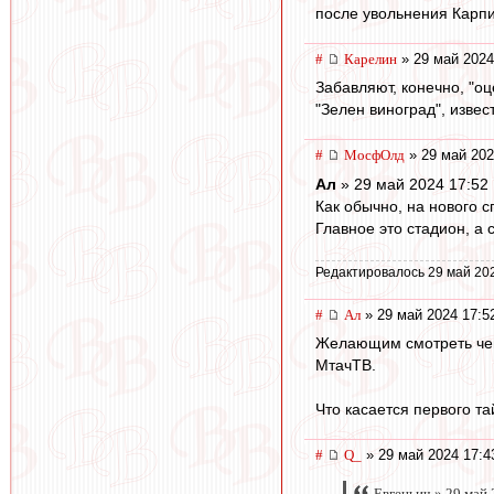
после увольнения Карпи
#
Карелин
» 29 май 2024
Забавляют, конечно, "о
"Зелен виноград", извес
#
МосфОлд
» 29 май 202
Ал
» 29 май 2024 17:52
Как обычно, на нового с
Главное это стадион, а 
Редактировалось 29 май 20
#
Ал
» 29 май 2024 17:5
Желающим смотреть чем
МтачТВ.
Что касается первого та
#
Q_
» 29 май 2024 17:4
Евгеньич » 29 май 