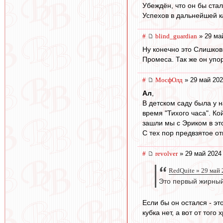
Убеждён, что он бы ст
Успехов в дальнейшей к
#
blind_guardian
» 29 ма
Ну конечно это Слишков
Промеса. Так же он упор
#
МосфОлд
» 29 май 202
Ал
,
В детском саду была у н
время "Тихого часа". К
зашли мы с Эриком в эт
С тех пор предвзятое от
#
revolver
» 29 май 2024
RedQuite » 29 май 
Это первый жирный
Если бы он остался - эт
кубка нет, а вот от того