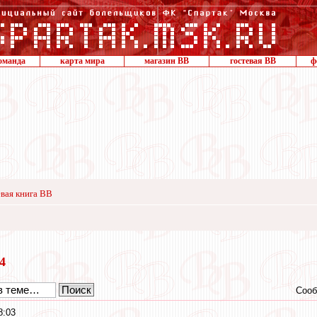
оманда
карта мира
магазин ВВ
гостевая ВВ
ф
вая книга ВВ
24
Сооб
8:03