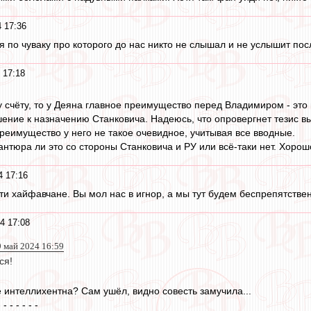
 17:36
я по чуваку про которого до нас никто не слышал и не услышит пос
 17:18
у счёту, то у Деяна главное преимущество перед Владимиром - это 
ение к назначению Станковича. Надеюсь, что опровергнет тезис 
реимущество у него не такое очевидное, учитывая все вводные.
нтюра ли это со стороны Станковича и РУ или всё-таки нет. Хорошо
4 17:16
и хайфавчане. Вы мол нас в игнор, а мы тут будем беспрепятственн
4 17:08
9 май 2024 16:59
ся!
е интеллихентна? Сам ушёл, видно совесть замучила...
- - - - - - -