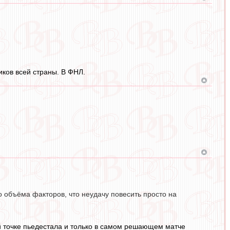
ков всей страны. В ФНЛ.
о объёма факторов, что неудачу повесить просто на
ей точке пьедестала и только в самом решающем матче