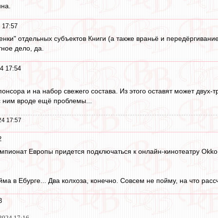
на.
 17:57
ценки" отдельных субъектов Книги (а также враньё и передёргивани
тное дело, да.
4 17:54
понсора и на набор свежего состава. Из этого оставят может двух-трё
с ним вроде ещё проблемы...
24 17:57
2
пионат Европы придется подключаться к онлайн-кинотеатру Okko.
йма в Ебурге... Два колхоза, конечно. Совсем не пойму, на что расс
3
2024 17:16