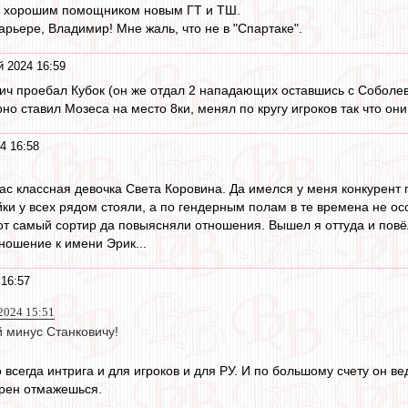
ал хорошим помощником новым ГТ и ТШ.
арьере, Владимир! Мне жаль, что не в "Спартаке".
й 2024 16:59
ич проебал Кубок (он же отдал 2 нападающих оставшись с Соболе
но ставил Мозеса на место 8ки, менял по кругу игроков так что он
4 16:58
ас классная девочка Света Коровина. Да имелся у меня конкурент п
ойки у всех рядом стояли, а по гендерным полам в те времена не о
от самый сортир да повыясняли отношения. Вышел я оттуда и повёл 
ношение к имени Эрик...
 16:57
2024 15:51
 минус Станковичу!
о всегда интрига и для игроков и для РУ. И по большому счету он ве
 хрен отмажешься.