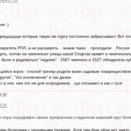
ия :)
варищщщщи которые такую же пургу постоянно забрасывают. Вот тол
кратить РПЛ, а не расширять .. знаем таких .. проходили .. Росси
ть, потом на чемпионат улицы какой Спартак заявят и чемпионат
 было и радоваться "надоям" . 1567 чемпион и 1527 обладатель ку
щийся игрок - плохой тренер родили всем садовым товариществом
ругое", "это исключение" и так далее.
с а хня, нее это не для огородников .. ща погыкают и как с гуся
7:37
6:53
же пора порадовать своим прекрасным стадионом широкий круг бол
ми болелами с надувными палками. Хотя там фан уйди нет, никто 