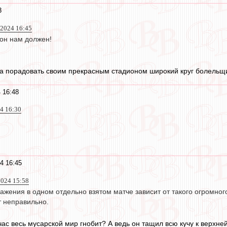
3
2024 16:45
- он нам должен!
ра порадовать своим прекрасным стадионом широкий круг болельщи
 16:48
4 16:30
4 16:45
024 15:58
жения в одном отдельно взятом матче зависит от такого огромног
т неправильно.
йчас весь мусарской мир гнобит? А ведь он тащил всю кучу к верхн