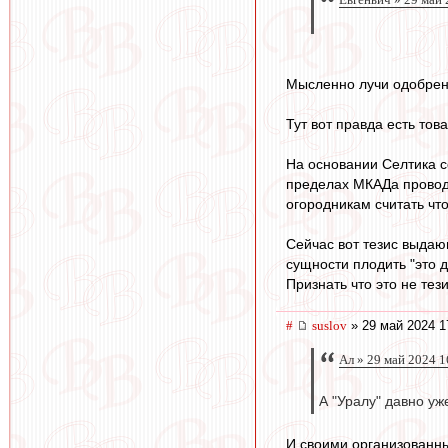
Мысленно лучи одобрен
Тут вот правда есть то
На основании Селтика со
пределах МКАДа проводи
огородникам считать что
Сейчас вот тезис выдаю
сущности плодить "это д
Признать что это не тези
#
suslov
» 29 май 2024 1
Ал » 29 май 2024 1
А "Уралу" давно у
И своими организованны