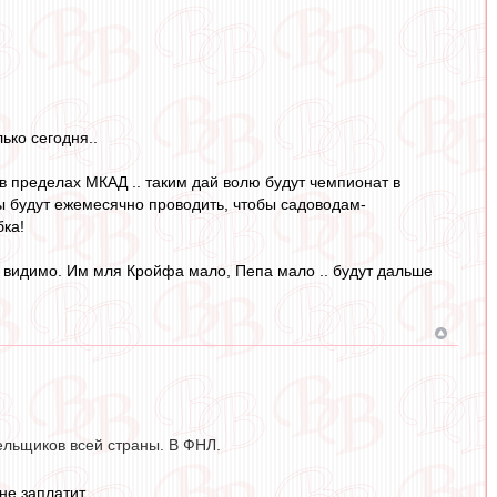
ько сегодня..
я в пределах МКАД .. таким дай волю будут чемпионат в
ы будут ежемесячно проводить, чтобы садоводам-
бка!
 видимо. Им мля Кройфа мало, Пепа мало .. будут дальше
ельщиков всей страны. В ФНЛ.
не заплатит.