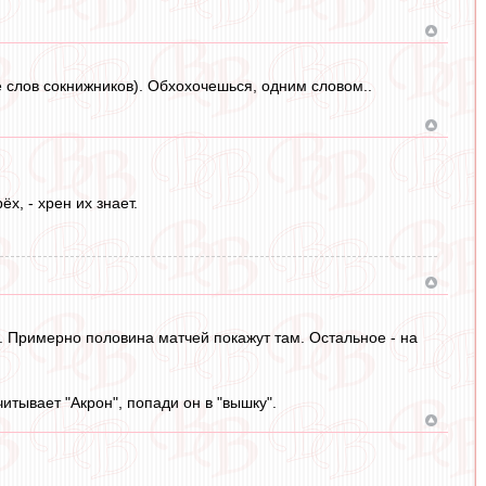
е слов сокнижников). Обхохочешься, одним словом..
х, - хрен их знает.
 Примерно половина матчей покажут там. Остальное - на
читывает "Акрон", попади он в "вышку".