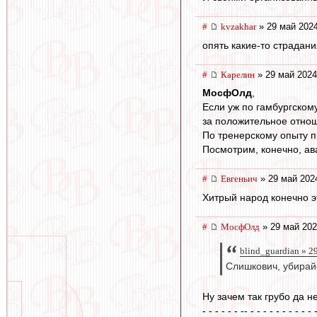
#
kvzakhar
» 29 май 2024
опять какие-то страдани
#
Карелин
» 29 май 2024
МосфОлд
,
Если уж по гамбургском
за положительное отнош
По тренерскому опыту п
Посмотрим, конечно, ава
#
Евгеньич
» 29 май 202
Хитрый народ конечно эт
#
МосфОлд
» 29 май 202
blind_guardian » 2
Слишкович, убирай
Ну зачем так грубо да н
- - - - - - -- - - - - - - - - - - 