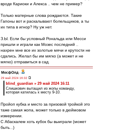
вроде Кариоки и Алекса .. чем не пример?
Только матерные слова рождаются. Такие
Гапоны вот и раскалывают болельщиков, а ты
их типа в игнор? Ну уж нет.
З.Ы. Если бы условный Рональда или Месси
пришли и играли как Мозес последний ..
нахрен мне все их золотые мячи и крутости не
сдались. Желал бы им мягко (а может и не
мягко) отправиться в сад.
МосфОлд
-
29 май 2024 16:32
blind_guardian » 29 май 2024 16:11
Слишкович вытащил из жопы команду,
которая катилась к месту 9-10.
Пройоп кубка и место за призовой тройкой это
таже самая жопа, может только в дюймовом
измерении.
С Абаскалем хоть кубок бы выиграли (может
быть...)