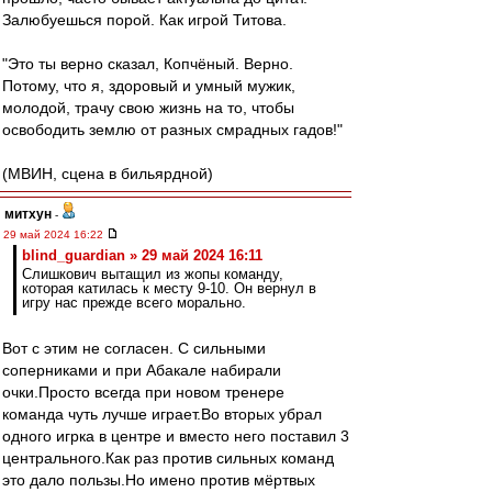
Залюбуешься порой. Как игрой Титова.
"Это ты верно сказал, Копчёный. Верно.
Потому, что я, здоровый и умный мужик,
молодой, трачу свою жизнь на то, чтобы
освободить землю от разных смрадных гадов!"
(МВИН, сцена в бильярдной)
митхун
-
29 май 2024 16:22
blind_guardian » 29 май 2024 16:11
Слишкович вытащил из жопы команду,
которая катилась к месту 9-10. Он вернул в
игру нас прежде всего морально.
Вот с этим не согласен. С сильными
соперниками и при Абакале набирали
очки.Просто всегда при новом тренере
команда чуть лучше играет.Во вторых убрал
одного игрка в центре и вместо него поставил 3
центрального.Как раз против сильных команд
это дало пользы.Но имено против мёртвых