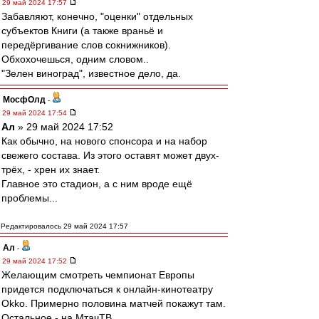
29 май 2024 17:57
Забавляют, конечно, "оценки" отдельных
субъектов Книги (а также враньё и
передёргивание слов сокнижников).
Обхохочешься, одним словом..
"Зелен виноград", известное дело, да.
МосфОлд
-
29 май 2024 17:54
Ал
» 29 май 2024 17:52
Как обычно, на нового спонсора и на набор
свежего состава. Из этого оставят может двух-
трёх, - хрен их знает.
Главное это стадион, а с ним вроде ещё
проблемы...
Редактировалось 29 май 2024 17:57
Ал
-
29 май 2024 17:52
Желающим смотреть чемпионат Европы
придется подключаться к онлайн-кинотеатру
Okko. Примерно половина матчей покажут там.
Остальное - на МтачТВ.