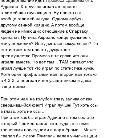
передёргивание идёт. Промеса сравнивают с
Адриано. Кто лучше играл это просто
голимейшая вкусовщина. Ну просто вот
вообще голимей некуда. Одному арбуз -
другому свиной хрящик. А потом вообще
людей не имеющих отношение к Спартаку
хреначат. Ну типа Адриано концепуальнее к
мячу подходил? Или двигался сексуальнее? По
статистике там просто двукратное
преимущество Промеса в те сроки что они
играли вместе. Но вот там .. ТАМ считают что
играл лучше тот кто играл по статистике хуже.
Хотя один профильный нап, второй нап только
в 4-3-3, а поиграл и полузащитником и даже
защитником.
При этом нам на голубом глазу заливают как
свершившийся факт! Играл лучше! Тут хоть ссы
в глаза, хоть не ссы ..
При этом как бы играл Адриано в том составе
который Промес тащил хоть куда-то с теми
тренерами последними и партнёрами .. Может
свалил бы с свои Пампасы делая унылые щщи