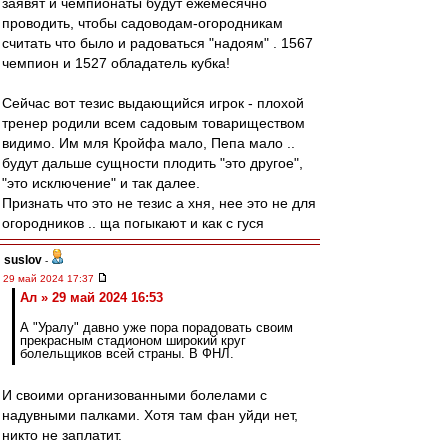
заявят и чемпионаты будут ежемесячно
проводить, чтобы садоводам-огородникам
считать что было и радоваться "надоям" . 1567
чемпион и 1527 обладатель кубка!
Сейчас вот тезис выдающийся игрок - плохой
тренер родили всем садовым товариществом
видимо. Им мля Кройфа мало, Пепа мало ..
будут дальше сущности плодить "это другое",
"это исключение" и так далее.
Признать что это не тезис а хня, нее это не для
огородников .. ща погыкают и как с гуся
suslov
-
29 май 2024 17:37
Ал » 29 май 2024 16:53
А "Уралу" давно уже пора порадовать своим
прекрасным стадионом широкий круг
болельщиков всей страны. В ФНЛ.
И своими организованными болелами с
надувными палками. Хотя там фан уйди нет,
никто не заплатит.