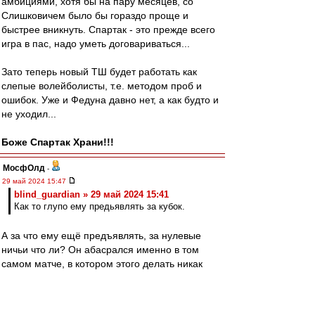
амбициями, хотя бы на пару месяцев, со
Слишковичем было бы гораздо проще и
быстрее вникнуть. Спартак - это прежде всего
игра в пас, надо уметь договариваться...
Зато теперь новый ТШ будет работать как
слепые волейболисты, т.е. методом проб и
ошибок. Уже и Федуна давно нет, а как будто и
не уходил...
Боже Спартак Храни!!!
МосфОлд
-
29 май 2024 15:47
blind_guardian » 29 май 2024 15:41
Как то глупо ему предьявлять за кубок.
А за что ему ещё предъявлять, за нулевые
ничьи что ли? Он абасрался именно в том
самом матче, в котором этого делать никак
было нельзя. Пройди в финал и готовый герой-
легенда. Но не смог, поэтому сбегает отсюда.
Потому что припоминать буду при каждом