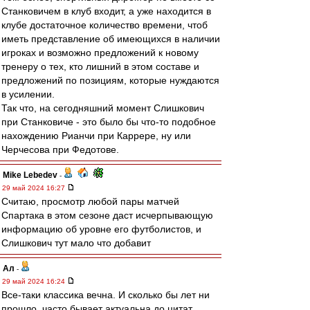
Станковичем в клуб входит, а уже находится в
клубе достаточное количество времени, чтоб
иметь представление об имеющихся в наличии
игроках и возможно предложений к новому
тренеру о тех, кто лишний в этом составе и
предложений по позициям, которые нуждаются
в усилении.
Так что, на сегодняшний момент Слишкович
при Станковиче - это было бы что-то подобное
нахождению Рианчи при Каррере, ну или
Черчесова при Федотове.
Mike Lebedev
-
29 май 2024 16:27
Считаю, просмотр любой пары матчей
Спартака в этом сезоне даст исчерпывающую
информацию об уровне его футболистов, и
Слишкович тут мало что добавит
Ал
-
29 май 2024 16:24
Все-таки классика вечна. И сколько бы лет ни
прошло, часто бывает актуальна до цитат.