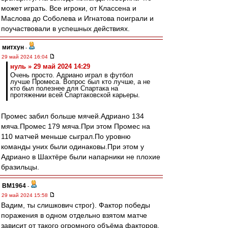
может играть. Все игроки, от Классена и
Маслова до Соболева и Игнатова поиграли и
поучаствовали в успешных действиях.
митхун
-
29 май 2024 16:04
нуль » 29 май 2024 14:29
Очень просто. Адриано играл в футбол
лучше Промеса. Вопрос был кто лучше, а не
кто был полезнее для Спартака на
протяжении всей Спартаковской карьеры.
Промес забил больше мячей.Адриано 134
мяча.Промес 179 мяча.При этом Промес на
110 матчей меньше сыграл.По уровню
команды уних были одинаковы.При этом у
Адриано в Шахтёре были напарники не плохие
бразильцы.
BM1964
-
29 май 2024 15:58
Вадим, ты слишкович строг). Фактор победы
поражения в одном отдельно взятом матче
зависит от такого огромного объёма факторов,