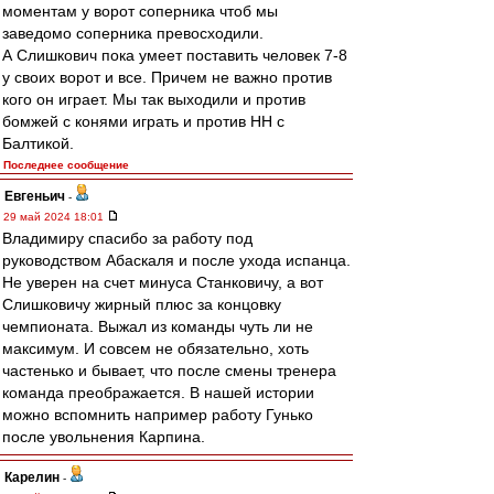
моментам у ворот соперника чтоб мы
заведомо соперника превосходили.
А Слишкович пока умеет поставить человек 7-8
у своих ворот и все. Причем не важно против
кого он играет. Мы так выходили и против
бомжей с конями играть и против НН с
Балтикой.
Последнее сообщение
Евгеньич
-
29 май 2024 18:01
Владимиру спасибо за работу под
руководством Абаскаля и после ухода испанца.
Не уверен на счет минуса Станковичу, а вот
Слишковичу жирный плюс за концовку
чемпионата. Выжал из команды чуть ли не
максимум. И совсем не обязательно, хоть
частенько и бывает, что после смены тренера
команда преображается. В нашей истории
можно вспомнить например работу Гунько
после увольнения Карпина.
Карелин
-