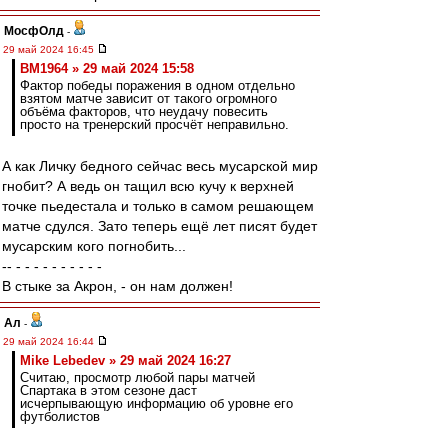
МосфОлд
-
29 май 2024 16:45
BM1964 » 29 май 2024 15:58
Фактор победы поражения в одном отдельно
взятом матче зависит от такого огромного
объёма факторов, что неудачу повесить
просто на тренерский просчёт неправильно.
А как Личку бедного сейчас весь мусарской мир
гнобит? А ведь он тащил всю кучу к верхней
точке пьедестала и только в самом решающем
матче сдулся. Зато теперь ещё лет писят будет
мусарским кого погнобить...
-- - - - - - - - - - -
В стыке за Акрон, - он нам должен!
Ал
-
29 май 2024 16:44
Mike Lebedev » 29 май 2024 16:27
Считаю, просмотр любой пары матчей
Спартака в этом сезоне даст
исчерпывающую информацию об уровне его
футболистов