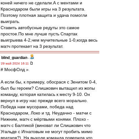
коней ничего не сделали.А с ментами и
Краснодаром были игры на 3 результата.
Поэтому плотная защита и удача помогли
выиграть.
Ставить автобусные редуты это самое
простое.По мне лучше пусть Спартак
выигрыева 4-2,чем мучительные 1-0,когда весь
матч протекает на 3 результат.
blind_guardian
-
29 май 2024 16:11
# МосфОлд »
А если бы, к примеру, обосрася с Зенитом 0-4,
был бы героем? Слишкович вытащил из жопы
команду, которая катилась к месту 9-10. Он
вернул в игру нас прежде всего морально.
Победа нам мусорами, победа над
Краснодаром, Локо и тд. Неудачно - матчи с
Нижним, матч с мёртвыми конями. Плохо -
матч с Балтикой (виноват ли Слишкович что
Угальде с Игнатовым не могут пробить мимо
вратаря?). На выходе команда поверила что