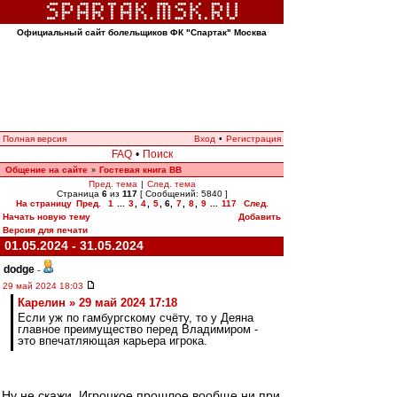
Официальный сайт болельщиков ФК "Спартак" Москва
Полная версия
Вход
•
Регистрация
FAQ
•
Поиск
Общение на сайте
Гостевая книга ВВ
»
Пред. тема
|
След. тема
Страница
6
из
117
[ Сообщений: 5840 ]
На страницу
Пред.
1
...
3
,
4
,
5
,
6
,
7
,
8
,
9
...
117
След.
Начать новую тему
Добавить
Версия для печати
01.05.2024 - 31.05.2024
dodge
-
29 май 2024 18:03
Карелин » 29 май 2024 17:18
Если уж по гамбургскому счёту, то у Деяна
главное преимущество перед Владимиром -
это впечатляющая карьера игрока.
Ну не скажи. Игроцкое прошлое вообще ни при