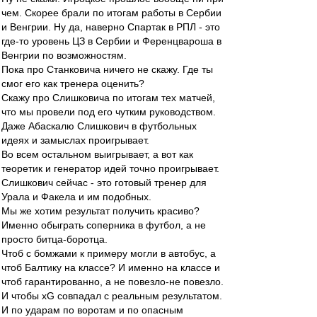
чем. Скорее брали по итогам работы в Сербии
и Венгрии. Ну да, наверно Спартак в РПЛ - это
где-то уровень ЦЗ в Сербии и Ференцвароша в
Венгрии по возможностям.
Пока про Станковича ничего не скажу. Где ты
смог его как тренера оценить?
Скажу про Слишковича по итогам тех матчей,
что мы провели под его чутким руководством.
Даже Абаскалю Слишкович в футбольных
идеях и замыслах проигрывает.
Во всем остальном выигрывает, а вот как
теоретик и генератор идей точно проигрывает.
Слишкович сейчас - это готовый тренер для
Урала и Факела и им подобных.
Мы же хотим результат получить красиво?
Именно обыграть соперника в футбол, а не
просто битца-боротца.
Чтоб с бомжами к примеру могли в автобус, а
чтоб Балтику на классе? И именно на классе и
чтоб гарантированно, а не повезло-не повезло.
И чтобы хG совпадал с реальным результатом.
И по ударам по воротам и по опасным