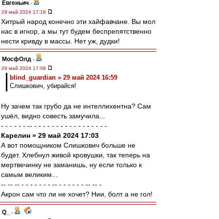
Евгеньич
-
29 май 2024 17:16
Хитрый народ конечно эти хайфавчане. Вы мол
нас в игнор, а мы тут будем беспрепятственно
нести кривду в массы. Нет уж, дудки!
МосфОлд
-
29 май 2024 17:08
blind_guardian » 29 май 2024 16:59
Слишкович, убирайся!
Ну зачем так грубо да не интеллихентна? Сам
ушёл, видно совесть замучила...
- - - - - - -- - - - - - - - - - - - - - - - - -
Карелин » 29 май 2024 17:03
А вот помощником Слишкович больше не
будет. Хлебнул живой кровушки, так теперь на
мертвечинку не заманишь, ну если только к
самым великим...
-- -- -- - - - - - - - -- - - - - - - -- -- -
Акрон сам что ли не хочет? Нии, болт а не гол!
Q_
-