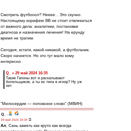
Смотреть футбооол? Нееее... Это скучно.
Настоящему корифею ВВ не стоит отвлекаться
от важного дела: аналитики, постановки
диагноза и назначения лечения! На ерунду
время не тратим.
Сегодня, кстати, какой-никакой, а футбольчик.
Скоро начнется. Но это тут мало кому
интересно.
Q_ » 29 май 2024 16:35
Такие Гапоны вот и раскалывают
болельщиков, а ты их типа в игнор? Ну уж
нет.
"Милосердие — поповское слово" (МВИН)
Q_
-
29 май 2024 16:35
Ал
, Сань заметь как круто как всегда