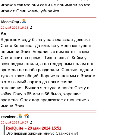
игроков так что они сами не понимали во что
играют. Слишкович, убирайся!
МосфОлд
-
29 май 2024 16:58
Ал
,
В детском саду была у нас классная девочка
Света Коровина. Да имелся у меня конкурент
по имени Эрик. Бодались с ним за то - с кем
Света спит во время "Тихого часа". Койки у
всех рядом стояли, а по гендерным полам в те
времена не особо разделяли. Спальня одна и
туалет тоже общий. Короче зашли мы с Эриком
в этот самый сортир да повыясняли
отношения. Вышел я оттуда и повёл Свету в
койку. Году в 65 или в 66 было, хорошие
времена. С тех пор предвзятое отношение к
имени Эрик...
revolver
-
29 май 2024 16:57
RedQuite » 29 май 2024 15:51
Это первый жирный минус Станковичу!