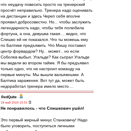
что неудачу повесить просто на тренерский
просчёт неправильно. Тренера надо оценивать
на дистанции и здесь Череп себя вполне
проявил добросовестно. Но... чтобы заслужить
легендарность надо, чтобы тебя полюбила
фортуна, а она, девушка такая.... видно, что
Слишко ей не показался..Что ты можешь ему
по Балтике предъявить. Что Мишу поставил
центр форвардом? Ну... может... но если
Соболев выбыл. Угальде? Как сыграл Угальде
мы видели во втором тайме. Я бы предъявил
только одно, что не настроил команду на
первые минуты. Мы вышли вальяжными. А
Балтика заражения. Вот тут да, может быть
недоработал тренера имело место....
RedQuite
-
29 май 2024 15:51
Не понравилось - что Слишкович ушёл!
Это первый жирный минус Станковичу! Надо
было уговорить, поступиться личными