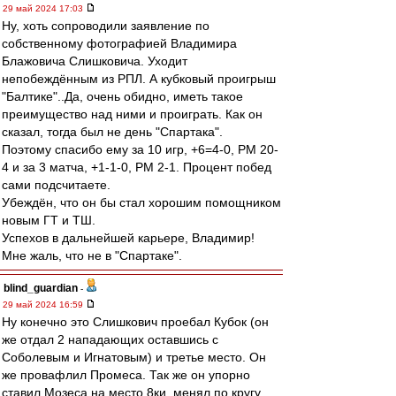
29 май 2024 17:03
Ну, хоть сопроводили заявление по
собственному фотографией Владимира
Блажовича Слишковича. Уходит
непобеждённым из РПЛ. А кубковый проигрыш
"Балтике"..Да, очень обидно, иметь такое
преимущество над ними и проиграть. Как он
сказал, тогда был не день "Спартака".
Поэтому спасибо ему за 10 игр, +6=4-0, РМ 20-
4 и за 3 матча, +1-1-0, РМ 2-1. Процент побед
сами подсчитаете.
Убеждён, что он бы стал хорошим помощником
новым ГТ и ТШ.
Успехов в дальнейшей карьере, Владимир!
Мне жаль, что не в "Спартаке".
blind_guardian
-
29 май 2024 16:59
Ну конечно это Слишкович проебал Кубок (он
же отдал 2 нападающих оставшись с
Соболевым и Игнатовым) и третье место. Он
же провафлил Промеса. Так же он упорно
ставил Мозеса на место 8ки, менял по кругу