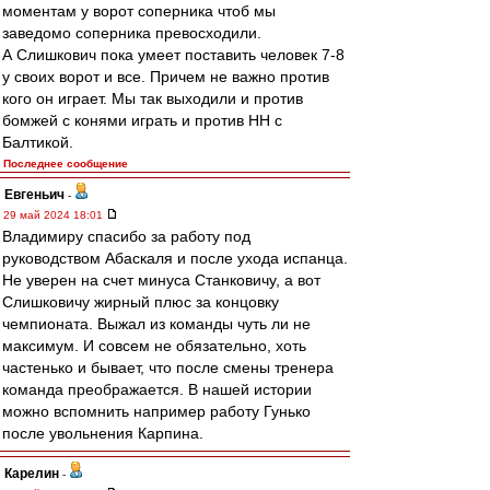
моментам у ворот соперника чтоб мы
заведомо соперника превосходили.
А Слишкович пока умеет поставить человек 7-8
у своих ворот и все. Причем не важно против
кого он играет. Мы так выходили и против
бомжей с конями играть и против НН с
Балтикой.
Последнее сообщение
Евгеньич
-
29 май 2024 18:01
Владимиру спасибо за работу под
руководством Абаскаля и после ухода испанца.
Не уверен на счет минуса Станковичу, а вот
Слишковичу жирный плюс за концовку
чемпионата. Выжал из команды чуть ли не
максимум. И совсем не обязательно, хоть
частенько и бывает, что после смены тренера
команда преображается. В нашей истории
можно вспомнить например работу Гунько
после увольнения Карпина.
Карелин
-