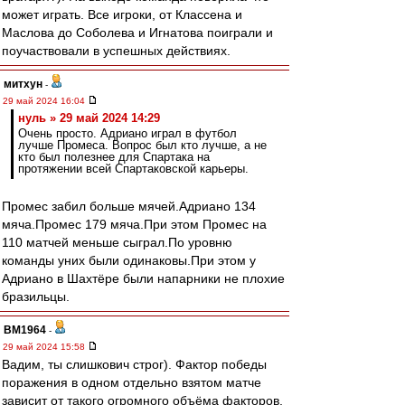
может играть. Все игроки, от Классена и
Маслова до Соболева и Игнатова поиграли и
поучаствовали в успешных действиях.
митхун
-
29 май 2024 16:04
нуль » 29 май 2024 14:29
Очень просто. Адриано играл в футбол
лучше Промеса. Вопрос был кто лучше, а не
кто был полезнее для Спартака на
протяжении всей Спартаковской карьеры.
Промес забил больше мячей.Адриано 134
мяча.Промес 179 мяча.При этом Промес на
110 матчей меньше сыграл.По уровню
команды уних были одинаковы.При этом у
Адриано в Шахтёре были напарники не плохие
бразильцы.
BM1964
-
29 май 2024 15:58
Вадим, ты слишкович строг). Фактор победы
поражения в одном отдельно взятом матче
зависит от такого огромного объёма факторов,