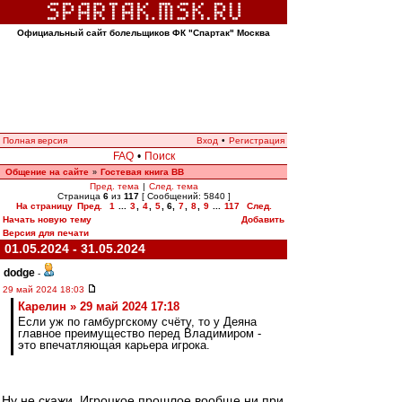
Официальный сайт болельщиков ФК "Спартак" Москва
Полная версия
Вход
•
Регистрация
FAQ
•
Поиск
Общение на сайте
Гостевая книга ВВ
»
Пред. тема
|
След. тема
Страница
6
из
117
[ Сообщений: 5840 ]
На страницу
Пред.
1
...
3
,
4
,
5
,
6
,
7
,
8
,
9
...
117
След.
Начать новую тему
Добавить
Версия для печати
01.05.2024 - 31.05.2024
dodge
-
29 май 2024 18:03
Карелин » 29 май 2024 17:18
Если уж по гамбургскому счёту, то у Деяна
главное преимущество перед Владимиром -
это впечатляющая карьера игрока.
Ну не скажи. Игроцкое прошлое вообще ни при