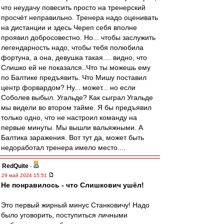
что неудачу повесить просто на тренерский
просчёт неправильно. Тренера надо оценивать
на дистанции и здесь Череп себя вполне
проявил добросовестно. Но... чтобы заслужить
легендарность надо, чтобы тебя полюбила
фортуна, а она, девушка такая.... видно, что
Слишко ей не показался..Что ты можешь ему
по Балтике предъявить. Что Мишу поставил
центр форвардом? Ну... может... но если
Соболев выбыл. Угальде? Как сыграл Угальде
мы видели во втором тайме. Я бы предъявил
только одно, что не настроил команду на
первые минуты. Мы вышли вальяжными. А
Балтика заражения. Вот тут да, может быть
недоработал тренера имело место....
RedQuite
-
29 май 2024 15:51
Не понравилось - что Слишкович ушёл!
Это первый жирный минус Станковичу! Надо
было уговорить, поступиться личными