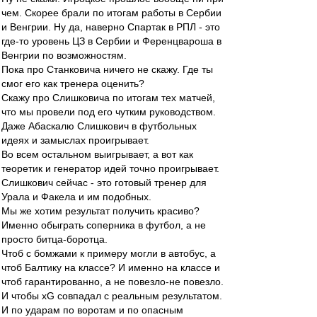
чем. Скорее брали по итогам работы в Сербии
и Венгрии. Ну да, наверно Спартак в РПЛ - это
где-то уровень ЦЗ в Сербии и Ференцвароша в
Венгрии по возможностям.
Пока про Станковича ничего не скажу. Где ты
смог его как тренера оценить?
Скажу про Слишковича по итогам тех матчей,
что мы провели под его чутким руководством.
Даже Абаскалю Слишкович в футбольных
идеях и замыслах проигрывает.
Во всем остальном выигрывает, а вот как
теоретик и генератор идей точно проигрывает.
Слишкович сейчас - это готовый тренер для
Урала и Факела и им подобных.
Мы же хотим результат получить красиво?
Именно обыграть соперника в футбол, а не
просто битца-боротца.
Чтоб с бомжами к примеру могли в автобус, а
чтоб Балтику на классе? И именно на классе и
чтоб гарантированно, а не повезло-не повезло.
И чтобы хG совпадал с реальным результатом.
И по ударам по воротам и по опасным