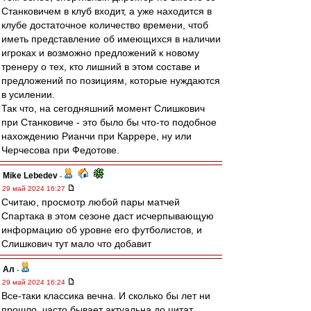
Станковичем в клуб входит, а уже находится в
клубе достаточное количество времени, чтоб
иметь представление об имеющихся в наличии
игроках и возможно предложений к новому
тренеру о тех, кто лишний в этом составе и
предложений по позициям, которые нуждаются
в усилении.
Так что, на сегодняшний момент Слишкович
при Станковиче - это было бы что-то подобное
нахождению Рианчи при Каррере, ну или
Черчесова при Федотове.
Mike Lebedev
-
29 май 2024 16:27
Считаю, просмотр любой пары матчей
Спартака в этом сезоне даст исчерпывающую
информацию об уровне его футболистов, и
Слишкович тут мало что добавит
Ал
-
29 май 2024 16:24
Все-таки классика вечна. И сколько бы лет ни
прошло, часто бывает актуальна до цитат.