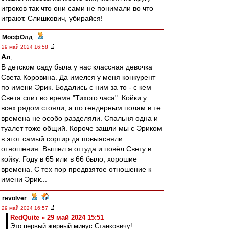
игроков так что они сами не понимали во что
играют. Слишкович, убирайся!
МосфОлд
-
29 май 2024 16:58
Ал
,
В детском саду была у нас классная девочка
Света Коровина. Да имелся у меня конкурент
по имени Эрик. Бодались с ним за то - с кем
Света спит во время "Тихого часа". Койки у
всех рядом стояли, а по гендерным полам в те
времена не особо разделяли. Спальня одна и
туалет тоже общий. Короче зашли мы с Эриком
в этот самый сортир да повыясняли
отношения. Вышел я оттуда и повёл Свету в
койку. Году в 65 или в 66 было, хорошие
времена. С тех пор предвзятое отношение к
имени Эрик...
revolver
-
29 май 2024 16:57
RedQuite » 29 май 2024 15:51
Это первый жирный минус Станковичу!