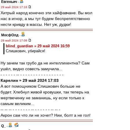
Евгеньич
-
29 май 2024 17:16
Хитрый народ конечно эти хайфавчане. Вы мол
нас в игнор, а мы тут будем беспрепятственно
нести кривду в массы. Нет уж, дудки!
МосфОлд
-
29 май 2024 17:08
blind_guardian » 29 май 2024 16:59
Слишкович, убирайся!
Ну зачем так грубо да не интеллихентна? Сам
ушёл, видно совесть замучила...
- - - - - - -- - - - - - - - - - - - - - - - - -
Карелин » 29 май 2024 17:03
А вот помощником Слишкович больше не
будет. Хлебнул живой кровушки, так теперь на
мертвечинку не заманишь, ну если только к
самым великим...
-- -- -- - - - - - - - -- - - - - - - -- -- -
Акрон сам что ли не хочет? Нии, болт а не гол!
Q_
-