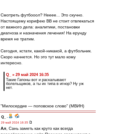
Смотреть футбооол? Нееее... Это скучно.
Настоящему корифею ВВ не стоит отвлекаться
от важного дела: аналитики, постановки
диагноза и назначения лечения! На ерунду
время не тратим.
Сегодня, кстати, какой-никакой, а футбольчик.
Скоро начнется. Но это тут мало кому
интересно.
Q_ » 29 май 2024 16:35
Такие Гапоны вот и раскалывают
болельщиков, а ты их типа в игнор? Ну уж
нет.
"Милосердие — поповское слово" (МВИН)
Q_
-
29 май 2024 16:35
Ал
, Сань заметь как круто как всегда