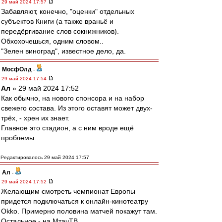
29 май 2024 17:57
Забавляют, конечно, "оценки" отдельных
субъектов Книги (а также враньё и
передёргивание слов сокнижников).
Обхохочешься, одним словом..
"Зелен виноград", известное дело, да.
МосфОлд
-
29 май 2024 17:54
Ал
» 29 май 2024 17:52
Как обычно, на нового спонсора и на набор
свежего состава. Из этого оставят может двух-
трёх, - хрен их знает.
Главное это стадион, а с ним вроде ещё
проблемы...
Редактировалось 29 май 2024 17:57
Ал
-
29 май 2024 17:52
Желающим смотреть чемпионат Европы
придется подключаться к онлайн-кинотеатру
Okko. Примерно половина матчей покажут там.
Остальное - на МтачТВ.