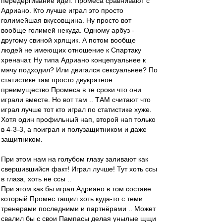
передёргивание идёт. Промеса сравнивают с
Адриано. Кто лучше играл это просто
голимейшая вкусовщина. Ну просто вот
вообще голимей некуда. Одному арбуз -
другому свиной хрящик. А потом вообще
людей не имеющих отношение к Спартаку
хреначат. Ну типа Адриано концепуальнее к
мячу подходил? Или двигался сексуальнее? По
статистике там просто двукратное
преимущество Промеса в те сроки что они
играли вместе. Но вот там .. ТАМ считают что
играл лучше тот кто играл по статистике хуже.
Хотя один профильный нап, второй нап только
в 4-3-3, а поиграл и полузащитником и даже
защитником.
При этом нам на голубом глазу заливают как
свершившийся факт! Играл лучше! Тут хоть ссы
в глаза, хоть не ссы ..
При этом как бы играл Адриано в том составе
который Промес тащил хоть куда-то с теми
тренерами последними и партнёрами .. Может
свалил бы с свои Пампасы делая унылые щщи