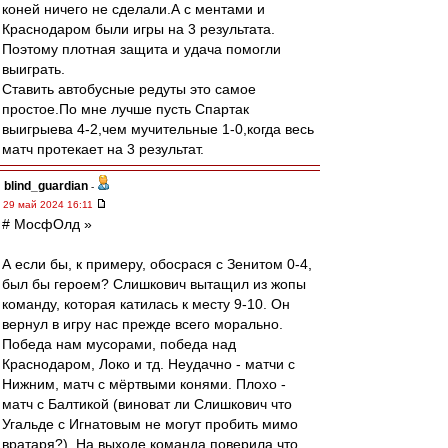
коней ничего не сделали.А с ментами и
Краснодаром были игры на 3 результата.
Поэтому плотная защита и удача помогли
выиграть.
Ставить автобусные редуты это самое
простое.По мне лучше пусть Спартак
выигрыева 4-2,чем мучительные 1-0,когда весь
матч протекает на 3 результат.
blind_guardian
-
29 май 2024 16:11
# МосфОлд »
А если бы, к примеру, обосрася с Зенитом 0-4,
был бы героем? Слишкович вытащил из жопы
команду, которая катилась к месту 9-10. Он
вернул в игру нас прежде всего морально.
Победа нам мусорами, победа над
Краснодаром, Локо и тд. Неудачно - матчи с
Нижним, матч с мёртвыми конями. Плохо -
матч с Балтикой (виноват ли Слишкович что
Угальде с Игнатовым не могут пробить мимо
вратаря?). На выходе команда поверила что