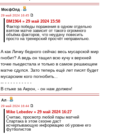
МосфОлд
-
29 май 2024 16:45
BM1964 » 29 май 2024 15:58
Фактор победы поражения в одном отдельно
взятом матче зависит от такого огромного
объёма факторов, что неудачу повесить
просто на тренерский просчёт неправильно.
А как Личку бедного сейчас весь мусарской мир
гнобит? А ведь он тащил всю кучу к верхней
точке пьедестала и только в самом решающем
матче сдулся. Зато теперь ещё лет писят будет
мусарским кого погнобить...
-- - - - - - - - - - -
В стыке за Акрон, - он нам должен!
Ал
-
29 май 2024 16:44
Mike Lebedev » 29 май 2024 16:27
Считаю, просмотр любой пары матчей
Спартака в этом сезоне даст
исчерпывающую информацию об уровне его
футболистов