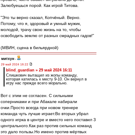
Залюбуешься порой. Как игрой Титова.
"Это ты верно сказал, Копчёный. Верно.
Потому, что я, здоровый и умный мужик,
молодой, трачу свою жизнь на то, чтобы
освободить землю от разных смрадных гадов!"
(МВИН, сцена в бильярдной)
митхун
-
29 май 2024 16:22
blind_guardian » 29 май 2024 16:11
Слишкович вытащил из жопы команду,
которая катилась к месту 9-10. Он вернул в
игру нас прежде всего морально.
Вот с этим не согласен. С сильными
соперниками и при Абакале набирали
очки.Просто всегда при новом тренере
команда чуть лучше играет.Во вторых убрал
одного игрка в центре и вместо него поставил 3
центрального.Как раз против сильных команд
это дало пользы.Но имено против мёртвых