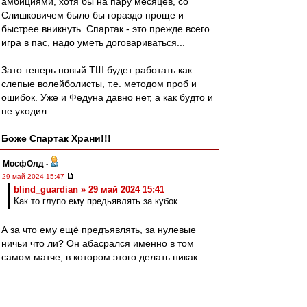
амбициями, хотя бы на пару месяцев, со
Слишковичем было бы гораздо проще и
быстрее вникнуть. Спартак - это прежде всего
игра в пас, надо уметь договариваться...
Зато теперь новый ТШ будет работать как
слепые волейболисты, т.е. методом проб и
ошибок. Уже и Федуна давно нет, а как будто и
не уходил...
Боже Спартак Храни!!!
МосфОлд
-
29 май 2024 15:47
blind_guardian » 29 май 2024 15:41
Как то глупо ему предьявлять за кубок.
А за что ему ещё предъявлять, за нулевые
ничьи что ли? Он абасрался именно в том
самом матче, в котором этого делать никак
было нельзя. Пройди в финал и готовый герой-
легенда. Но не смог, поэтому сбегает отсюда.
Потому что припоминать буду при каждом