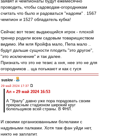
заявят и чемпионаты будут ежемесячно
проводить, чтобы садоводам-огородникам
считать что было и радоваться "надоям" . 1567
чемпион и 1527 обладатель кубка!
Сейчас вот тезис выдающийся игрок - плохой
тренер родили всем садовым товариществом
видимо. Им мля Кройфа мало, Пепа мало ..
будут дальше сущности плодить "это другое",
"это исключение" и так далее.
Признать что это не тезис а хня, нее это не для
огородников .. ща погыкают и как с гуся
suslov
-
29 май 2024 17:37
Ал » 29 май 2024 16:53
А "Уралу" давно уже пора порадовать своим
прекрасным стадионом широкий круг
болельщиков всей страны. В ФНЛ.
И своими организованными болелами с
надувными палками. Хотя там фан уйди нет,
никто не заплатит.