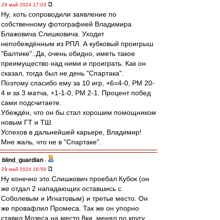
29 май 2024 17:03
Ну, хоть сопроводили заявление по
собственному фотографией Владимира
Блажовича Слишковича. Уходит
непобеждённым из РПЛ. А кубковый проигрыш
"Балтике"..Да, очень обидно, иметь такое
преимущество над ними и проиграть. Как он
сказал, тогда был не день "Спартака".
Поэтому спасибо ему за 10 игр, +6=4-0, РМ 20-
4 и за 3 матча, +1-1-0, РМ 2-1. Процент побед
сами подсчитаете.
Убеждён, что он бы стал хорошим помощником
новым ГТ и ТШ.
Успехов в дальнейшей карьере, Владимир!
Мне жаль, что не в "Спартаке".
blind_guardian
-
29 май 2024 16:59
Ну конечно это Слишкович проебал Кубок (он
же отдал 2 нападающих оставшись с
Соболевым и Игнатовым) и третье место. Он
же провафлил Промеса. Так же он упорно
ставил Мозеса на место 8ки, менял по кругу