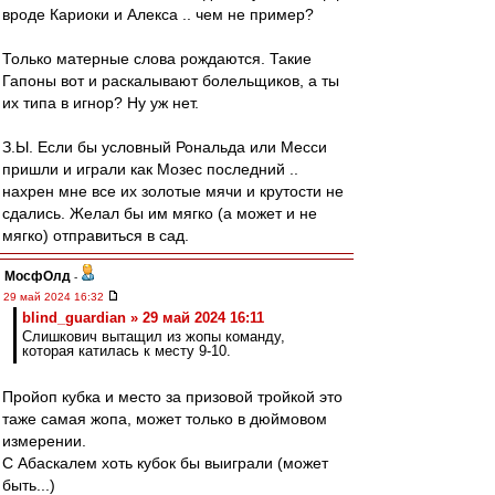
вроде Кариоки и Алекса .. чем не пример?
Только матерные слова рождаются. Такие
Гапоны вот и раскалывают болельщиков, а ты
их типа в игнор? Ну уж нет.
З.Ы. Если бы условный Рональда или Месси
пришли и играли как Мозес последний ..
нахрен мне все их золотые мячи и крутости не
сдались. Желал бы им мягко (а может и не
мягко) отправиться в сад.
МосфОлд
-
29 май 2024 16:32
blind_guardian » 29 май 2024 16:11
Слишкович вытащил из жопы команду,
которая катилась к месту 9-10.
Пройоп кубка и место за призовой тройкой это
таже самая жопа, может только в дюймовом
измерении.
С Абаскалем хоть кубок бы выиграли (может
быть...)