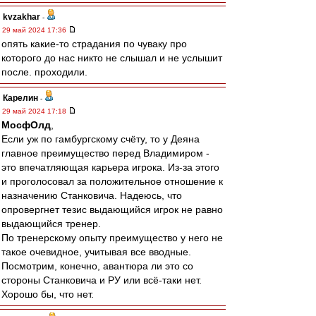
kvzakhar
-
29 май 2024 17:36
опять какие-то страдания по чуваку про
которого до нас никто не слышал и не услышит
после. проходили.
Карелин
-
29 май 2024 17:18
МосфОлд
,
Если уж по гамбургскому счёту, то у Деяна
главное преимущество перед Владимиром -
это впечатляющая карьера игрока. Из-за этого
и проголосовал за положительное отношение к
назначению Станковича. Надеюсь, что
опровергнет тезис выдающийся игрок не равно
выдающийся тренер.
По тренерскому опыту преимущество у него не
такое очевидное, учитывая все вводные.
Посмотрим, конечно, авантюра ли это со
стороны Станковича и РУ или всё-таки нет.
Хорошо бы, что нет.