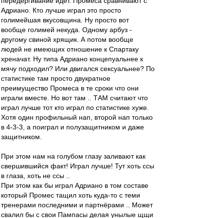
передёргивание идёт. Промеса сравнивают с
Адриано. Кто лучше играл это просто
голимейшая вкусовщина. Ну просто вот
вообще голимей некуда. Одному арбуз -
другому свиной хрящик. А потом вообще
людей не имеющих отношение к Спартаку
хреначат. Ну типа Адриано концепуальнее к
мячу подходил? Или двигался сексуальнее? По
статистике там просто двукратное
преимущество Промеса в те сроки что они
играли вместе. Но вот там .. ТАМ считают что
играл лучше тот кто играл по статистике хуже.
Хотя один профильный нап, второй нап только
в 4-3-3, а поиграл и полузащитником и даже
защитником.
При этом нам на голубом глазу заливают как
свершившийся факт! Играл лучше! Тут хоть ссы
в глаза, хоть не ссы ..
При этом как бы играл Адриано в том составе
который Промес тащил хоть куда-то с теми
тренерами последними и партнёрами .. Может
свалил бы с свои Пампасы делая унылые щщи