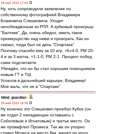
29 май 2024 17:03
Ну, хоть сопроводили заявление по
собственному фотографией Владимира
Блажовича Слишковича. Уходит
непобеждённым из РПЛ. А кубковый проигрыш
"Балтике"..Да, очень обидно, иметь такое
преимущество над ними и проиграть. Как он
сказал, тогда был не день "Спартака".
Поэтому спасибо ему за 10 игр, +6=4-0, РМ 20-
4 и за 3 матча, +1-1-0, РМ 2-1. Процент побед
сами подсчитаете.
Убеждён, что он бы стал хорошим помощником
новым ГТ и ТШ.
Успехов в дальнейшей карьере, Владимир!
Мне жаль, что не в "Спартаке".
blind_guardian
-
29 май 2024 16:59
Ну конечно это Слишкович проебал Кубок (он
же отдал 2 нападающих оставшись с
Соболевым и Игнатовым) и третье место. Он
же провафлил Промеса. Так же он упорно
ставил Мозеса на место 8ки, менял по кругу