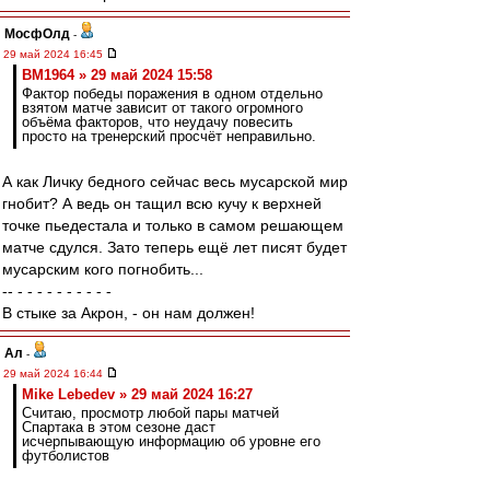
МосфОлд
-
29 май 2024 16:45
BM1964 » 29 май 2024 15:58
Фактор победы поражения в одном отдельно
взятом матче зависит от такого огромного
объёма факторов, что неудачу повесить
просто на тренерский просчёт неправильно.
А как Личку бедного сейчас весь мусарской мир
гнобит? А ведь он тащил всю кучу к верхней
точке пьедестала и только в самом решающем
матче сдулся. Зато теперь ещё лет писят будет
мусарским кого погнобить...
-- - - - - - - - - - -
В стыке за Акрон, - он нам должен!
Ал
-
29 май 2024 16:44
Mike Lebedev » 29 май 2024 16:27
Считаю, просмотр любой пары матчей
Спартака в этом сезоне даст
исчерпывающую информацию об уровне его
футболистов