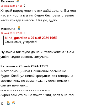
Евгеньич
-
29 май 2024 17:16
Хитрый народ конечно эти хайфавчане. Вы мол
нас в игнор, а мы тут будем беспрепятственно
нести кривду в массы. Нет уж, дудки!
МосфОлд
-
29 май 2024 17:08
blind_guardian » 29 май 2024 16:59
Слишкович, убирайся!
Ну зачем так грубо да не интеллихентна? Сам
ушёл, видно совесть замучила...
- - - - - - -- - - - - - - - - - - - - - - - - -
Карелин » 29 май 2024 17:03
А вот помощником Слишкович больше не
будет. Хлебнул живой кровушки, так теперь на
мертвечинку не заманишь, ну если только к
самым великим...
-- -- -- - - - - - - - -- - - - - - - -- -- -
Акрон сам что ли не хочет? Нии, болт а не гол!
Q_
-