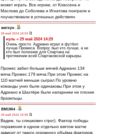
может играть. Все игроки, от Классена и
Маслова до Соболева и Игнатова поиграли и
поучаствовали в успешных действиях.
митхун
-
29 май 2024 16:04
нуль » 29 май 2024 14:29
Очень просто. Адриано играл в футбол
лучше Промеса. Вопрос был кто лучше, а не
кто был полезнее для Спартака на
протяжении всей Спартаковской карьеры.
Промес забил больше мячей.Адриано 134
мяча.Промес 179 мяча.При этом Промес на
110 матчей меньше сыграл.По уровню
команды уних были одинаковы.При этом у
Адриано в Шахтёре были напарники не плохие
бразильцы.
BM1964
-
29 май 2024 15:58
Вадим, ты слишкович строг). Фактор победы
поражения в одном отдельно взятом матче
зависит от такого огромного объёма факторов,