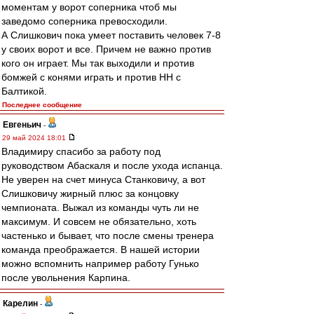
моментам у ворот соперника чтоб мы
заведомо соперника превосходили.
А Слишкович пока умеет поставить человек 7-8
у своих ворот и все. Причем не важно против
кого он играет. Мы так выходили и против
бомжей с конями играть и против НН с
Балтикой.
Последнее сообщение
Евгеньич
-
29 май 2024 18:01
Владимиру спасибо за работу под
руководством Абаскаля и после ухода испанца.
Не уверен на счет минуса Станковичу, а вот
Слишковичу жирный плюс за концовку
чемпионата. Выжал из команды чуть ли не
максимум. И совсем не обязательно, хоть
частенько и бывает, что после смены тренера
команда преображается. В нашей истории
можно вспомнить например работу Гунько
после увольнения Карпина.
Карелин
-