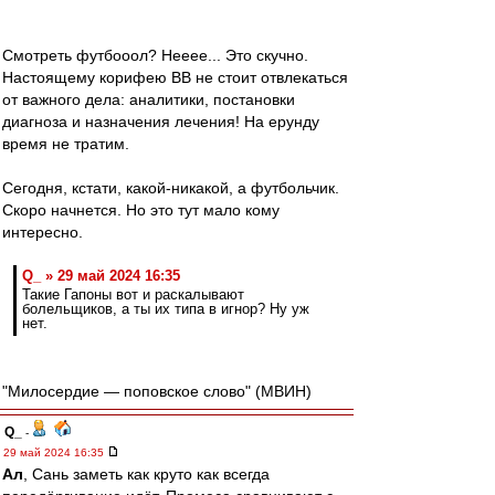
Смотреть футбооол? Нееее... Это скучно.
Настоящему корифею ВВ не стоит отвлекаться
от важного дела: аналитики, постановки
диагноза и назначения лечения! На ерунду
время не тратим.
Сегодня, кстати, какой-никакой, а футбольчик.
Скоро начнется. Но это тут мало кому
интересно.
Q_ » 29 май 2024 16:35
Такие Гапоны вот и раскалывают
болельщиков, а ты их типа в игнор? Ну уж
нет.
"Милосердие — поповское слово" (МВИН)
Q_
-
29 май 2024 16:35
Ал
, Сань заметь как круто как всегда