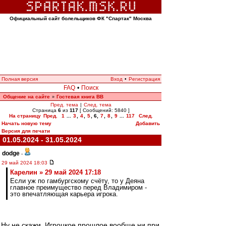
Официальный сайт болельщиков ФК "Спартак" Москва
Полная версия
Вход
•
Регистрация
FAQ
•
Поиск
Общение на сайте
Гостевая книга ВВ
»
Пред. тема
|
След. тема
Страница
6
из
117
[ Сообщений: 5840 ]
На страницу
Пред.
1
...
3
,
4
,
5
,
6
,
7
,
8
,
9
...
117
След.
Начать новую тему
Добавить
Версия для печати
01.05.2024 - 31.05.2024
dodge
-
29 май 2024 18:03
Карелин » 29 май 2024 17:18
Если уж по гамбургскому счёту, то у Деяна
главное преимущество перед Владимиром -
это впечатляющая карьера игрока.
Ну не скажи. Игроцкое прошлое вообще ни при