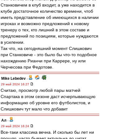
Станковичем в клуб входит, а уже находится в
клубе достаточное количество времени, чтоб
иметь представление об имеющихся в наличии
игроках и возможно предложений к новому
тренеру о тех, кто лишний в этом составе и
предложений по позициям, которые нуждаются
в усилении.
Так что, на сегодняшний момент Слишкович
при Станковиче - это было бы что-то подобное
нахождению Рианчи при Каррере, ну или
Черчесова при Федотове.
Mike Lebedev
-
29 май 2024 16:27
Считаю, просмотр любой пары матчей
Спартака в этом сезоне даст исчерпывающую
информацию об уровне его футболистов, и
Слишкович тут мало что добавит
Ал
-
29 май 2024 16:24
Все-таки классика вечна. И сколько бы лет ни
прошло, часто бывает актуальна до цитат.