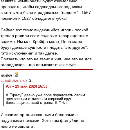
заявят и чемпионаты будут ежемесячно
проводить, чтобы садоводам-огородникам
считать что было и радоваться "надоям" . 1567
чемпион и 1527 обладатель кубка!
Сейчас вот тезис выдающийся игрок - плохой
тренер родили всем садовым товариществом
видимо. Им мля Кройфа мало, Пепа мало ..
будут дальше сущности плодить "это другое",
"это исключение" и так далее.
Признать что это не тезис а хня, нее это не для
огородников .. ща погыкают и как с гуся
suslov
-
29 май 2024 17:37
Ал » 29 май 2024 16:53
А "Уралу" давно уже пора порадовать своим
прекрасным стадионом широкий круг
болельщиков всей страны. В ФНЛ.
И своими организованными болелами с
надувными палками. Хотя там фан уйди нет,
никто не заплатит.