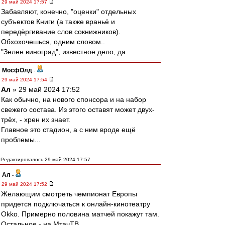
29 май 2024 17:57
Забавляют, конечно, "оценки" отдельных
субъектов Книги (а также враньё и
передёргивание слов сокнижников).
Обхохочешься, одним словом..
"Зелен виноград", известное дело, да.
МосфОлд
-
29 май 2024 17:54
Ал
» 29 май 2024 17:52
Как обычно, на нового спонсора и на набор
свежего состава. Из этого оставят может двух-
трёх, - хрен их знает.
Главное это стадион, а с ним вроде ещё
проблемы...
Редактировалось 29 май 2024 17:57
Ал
-
29 май 2024 17:52
Желающим смотреть чемпионат Европы
придется подключаться к онлайн-кинотеатру
Okko. Примерно половина матчей покажут там.
Остальное - на МтачТВ.