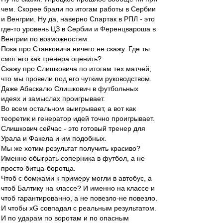
чем. Скорее брали по итогам работы в Сербии
и Венгрии. Ну да, наверно Спартак в РПЛ - это
где-то уровень ЦЗ в Сербии и Ференцвароша в
Венгрии по возможностям.
Пока про Станковича ничего не скажу. Где ты
смог его как тренера оценить?
Скажу про Слишковича по итогам тех матчей,
что мы провели под его чутким руководством.
Даже Абаскалю Слишкович в футбольных
идеях и замыслах проигрывает.
Во всем остальном выигрывает, а вот как
теоретик и генератор идей точно проигрывает.
Слишкович сейчас - это готовый тренер для
Урала и Факела и им подобных.
Мы же хотим результат получить красиво?
Именно обыграть соперника в футбол, а не
просто битца-боротца.
Чтоб с бомжами к примеру могли в автобус, а
чтоб Балтику на классе? И именно на классе и
чтоб гарантированно, а не повезло-не повезло.
И чтобы хG совпадал с реальным результатом.
И по ударам по воротам и по опасным