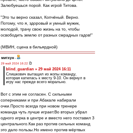
Залюбуешься порой. Как игрой Титова.
"Это ты верно сказал, Копчёный. Верно.
Потому, что я, здоровый и умный мужик,
молодой, трачу свою жизнь на то, чтобы
освободить землю от разных смрадных гадов!"
(МВИН, сцена в бильярдной)
митхун
-
29 май 2024 16:22
blind_guardian » 29 май 2024 16:11
Слишкович вытащил из жопы команду,
которая катилась к месту 9-10. Он вернул в
игру нас прежде всего морально.
Вот с этим не согласен. С сильными
соперниками и при Абакале набирали
очки.Просто всегда при новом тренере
команда чуть лучше играет.Во вторых убрал
одного игрка в центре и вместо него поставил 3
центрального.Как раз против сильных команд
это дало пользы.Но имено против мёртвых