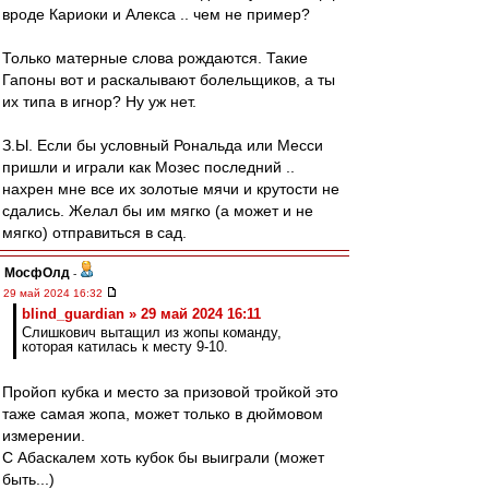
вроде Кариоки и Алекса .. чем не пример?
Только матерные слова рождаются. Такие
Гапоны вот и раскалывают болельщиков, а ты
их типа в игнор? Ну уж нет.
З.Ы. Если бы условный Рональда или Месси
пришли и играли как Мозес последний ..
нахрен мне все их золотые мячи и крутости не
сдались. Желал бы им мягко (а может и не
мягко) отправиться в сад.
МосфОлд
-
29 май 2024 16:32
blind_guardian » 29 май 2024 16:11
Слишкович вытащил из жопы команду,
которая катилась к месту 9-10.
Пройоп кубка и место за призовой тройкой это
таже самая жопа, может только в дюймовом
измерении.
С Абаскалем хоть кубок бы выиграли (может
быть...)