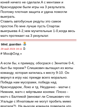
коней ничего не сделали.А с ментами и
Краснодаром были игры на 3 результата.
Поэтому плотная защита и удача помогли
выиграть.
Ставить автобусные редуты это самое
простое.По мне лучше пусть Спартак
выигрыева 4-2,чем мучительные 1-0,когда весь
матч протекает на 3 результат.
blind_guardian
-
29 май 2024 16:11
# МосфОлд »
А если бы, к примеру, обосрася с Зенитом 0-4,
был бы героем? Слишкович вытащил из жопы
команду, которая катилась к месту 9-10. Он
вернул в игру нас прежде всего морально.
Победа нам мусорами, победа над
Краснодаром, Локо и тд. Неудачно - матчи с
Нижним, матч с мёртвыми конями. Плохо -
матч с Балтикой (виноват ли Слишкович что
Угальде с Игнатовым не могут пробить мимо
вратаря?). На выходе команда поверила что