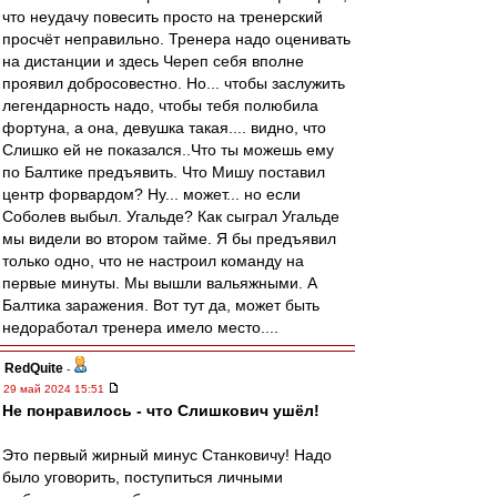
что неудачу повесить просто на тренерский
просчёт неправильно. Тренера надо оценивать
на дистанции и здесь Череп себя вполне
проявил добросовестно. Но... чтобы заслужить
легендарность надо, чтобы тебя полюбила
фортуна, а она, девушка такая.... видно, что
Слишко ей не показался..Что ты можешь ему
по Балтике предъявить. Что Мишу поставил
центр форвардом? Ну... может... но если
Соболев выбыл. Угальде? Как сыграл Угальде
мы видели во втором тайме. Я бы предъявил
только одно, что не настроил команду на
первые минуты. Мы вышли вальяжными. А
Балтика заражения. Вот тут да, может быть
недоработал тренера имело место....
RedQuite
-
29 май 2024 15:51
Не понравилось - что Слишкович ушёл!
Это первый жирный минус Станковичу! Надо
было уговорить, поступиться личными