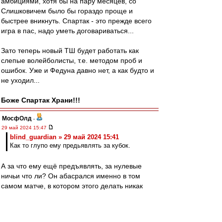
амбициями, хотя бы на пару месяцев, со
Слишковичем было бы гораздо проще и
быстрее вникнуть. Спартак - это прежде всего
игра в пас, надо уметь договариваться...
Зато теперь новый ТШ будет работать как
слепые волейболисты, т.е. методом проб и
ошибок. Уже и Федуна давно нет, а как будто и
не уходил...
Боже Спартак Храни!!!
МосфОлд
-
29 май 2024 15:47
blind_guardian » 29 май 2024 15:41
Как то глупо ему предьявлять за кубок.
А за что ему ещё предъявлять, за нулевые
ничьи что ли? Он абасрался именно в том
самом матче, в котором этого делать никак
было нельзя. Пройди в финал и готовый герой-
легенда. Но не смог, поэтому сбегает отсюда.
Потому что припоминать буду при каждом