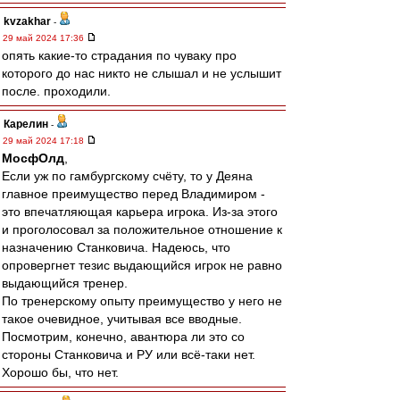
kvzakhar
-
29 май 2024 17:36
опять какие-то страдания по чуваку про
которого до нас никто не слышал и не услышит
после. проходили.
Карелин
-
29 май 2024 17:18
МосфОлд
,
Если уж по гамбургскому счёту, то у Деяна
главное преимущество перед Владимиром -
это впечатляющая карьера игрока. Из-за этого
и проголосовал за положительное отношение к
назначению Станковича. Надеюсь, что
опровергнет тезис выдающийся игрок не равно
выдающийся тренер.
По тренерскому опыту преимущество у него не
такое очевидное, учитывая все вводные.
Посмотрим, конечно, авантюра ли это со
стороны Станковича и РУ или всё-таки нет.
Хорошо бы, что нет.