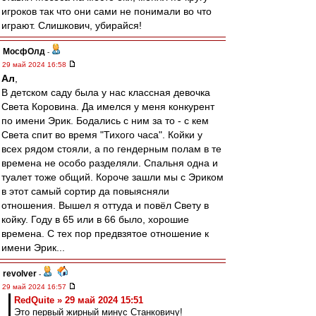
игроков так что они сами не понимали во что
играют. Слишкович, убирайся!
МосфОлд
-
29 май 2024 16:58
Ал
,
В детском саду была у нас классная девочка
Света Коровина. Да имелся у меня конкурент
по имени Эрик. Бодались с ним за то - с кем
Света спит во время "Тихого часа". Койки у
всех рядом стояли, а по гендерным полам в те
времена не особо разделяли. Спальня одна и
туалет тоже общий. Короче зашли мы с Эриком
в этот самый сортир да повыясняли
отношения. Вышел я оттуда и повёл Свету в
койку. Году в 65 или в 66 было, хорошие
времена. С тех пор предвзятое отношение к
имени Эрик...
revolver
-
29 май 2024 16:57
RedQuite » 29 май 2024 15:51
Это первый жирный минус Станковичу!