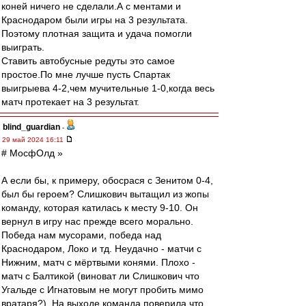
коней ничего не сделали.А с ментами и
Краснодаром были игры на 3 результата.
Поэтому плотная защита и удача помогли
выиграть.
Ставить автобусные редуты это самое
простое.По мне лучше пусть Спартак
выигрыева 4-2,чем мучительные 1-0,когда весь
матч протекает на 3 результат.
blind_guardian
-
29 май 2024 16:11
# МосфОлд »
А если бы, к примеру, обосрася с Зенитом 0-4,
был бы героем? Слишкович вытащил из жопы
команду, которая катилась к месту 9-10. Он
вернул в игру нас прежде всего морально.
Победа нам мусорами, победа над
Краснодаром, Локо и тд. Неудачно - матчи с
Нижним, матч с мёртвыми конями. Плохо -
матч с Балтикой (виноват ли Слишкович что
Угальде с Игнатовым не могут пробить мимо
вратаря?). На выходе команда поверила что