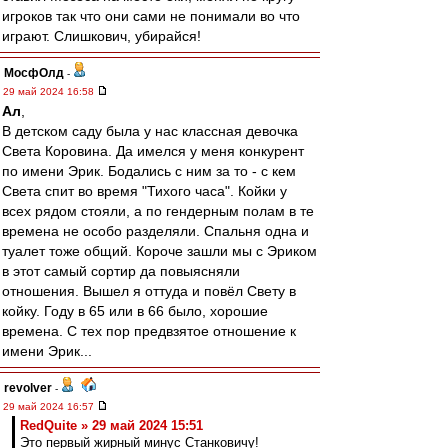
игроков так что они сами не понимали во что
играют. Слишкович, убирайся!
МосфОлд
-
29 май 2024 16:58
Ал
,
В детском саду была у нас классная девочка
Света Коровина. Да имелся у меня конкурент
по имени Эрик. Бодались с ним за то - с кем
Света спит во время "Тихого часа". Койки у
всех рядом стояли, а по гендерным полам в те
времена не особо разделяли. Спальня одна и
туалет тоже общий. Короче зашли мы с Эриком
в этот самый сортир да повыясняли
отношения. Вышел я оттуда и повёл Свету в
койку. Году в 65 или в 66 было, хорошие
времена. С тех пор предвзятое отношение к
имени Эрик...
revolver
-
29 май 2024 16:57
RedQuite » 29 май 2024 15:51
Это первый жирный минус Станковичу!