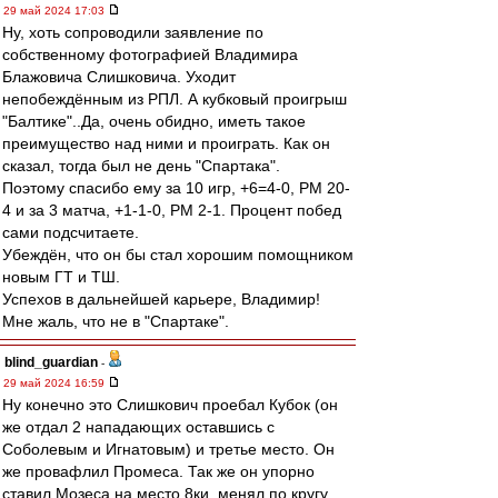
29 май 2024 17:03
Ну, хоть сопроводили заявление по
собственному фотографией Владимира
Блажовича Слишковича. Уходит
непобеждённым из РПЛ. А кубковый проигрыш
"Балтике"..Да, очень обидно, иметь такое
преимущество над ними и проиграть. Как он
сказал, тогда был не день "Спартака".
Поэтому спасибо ему за 10 игр, +6=4-0, РМ 20-
4 и за 3 матча, +1-1-0, РМ 2-1. Процент побед
сами подсчитаете.
Убеждён, что он бы стал хорошим помощником
новым ГТ и ТШ.
Успехов в дальнейшей карьере, Владимир!
Мне жаль, что не в "Спартаке".
blind_guardian
-
29 май 2024 16:59
Ну конечно это Слишкович проебал Кубок (он
же отдал 2 нападающих оставшись с
Соболевым и Игнатовым) и третье место. Он
же провафлил Промеса. Так же он упорно
ставил Мозеса на место 8ки, менял по кругу