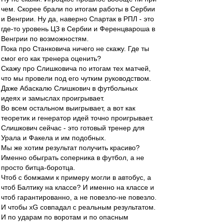
чем. Скорее брали по итогам работы в Сербии
и Венгрии. Ну да, наверно Спартак в РПЛ - это
где-то уровень ЦЗ в Сербии и Ференцвароша в
Венгрии по возможностям.
Пока про Станковича ничего не скажу. Где ты
смог его как тренера оценить?
Скажу про Слишковича по итогам тех матчей,
что мы провели под его чутким руководством.
Даже Абаскалю Слишкович в футбольных
идеях и замыслах проигрывает.
Во всем остальном выигрывает, а вот как
теоретик и генератор идей точно проигрывает.
Слишкович сейчас - это готовый тренер для
Урала и Факела и им подобных.
Мы же хотим результат получить красиво?
Именно обыграть соперника в футбол, а не
просто битца-боротца.
Чтоб с бомжами к примеру могли в автобус, а
чтоб Балтику на классе? И именно на классе и
чтоб гарантированно, а не повезло-не повезло.
И чтобы хG совпадал с реальным результатом.
И по ударам по воротам и по опасным