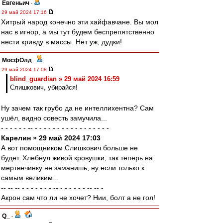
Евгеньич
-
29 май 2024 17:16
Хитрый народ конечно эти хайфавчане. Вы мол
нас в игнор, а мы тут будем беспрепятственно
нести кривду в массы. Нет уж, дудки!
МосфОлд
-
29 май 2024 17:08
blind_guardian » 29 май 2024 16:59
Слишкович, убирайся!
Ну зачем так грубо да не интеллихентна? Сам
ушёл, видно совесть замучила...
- - - - - - -- - - - - - - - - - - - - - - - - -
Карелин » 29 май 2024 17:03
А вот помощником Слишкович больше не
будет. Хлебнул живой кровушки, так теперь на
мертвечинку не заманишь, ну если только к
самым великим...
-- -- -- - - - - - - - -- - - - - - - -- -- -
Акрон сам что ли не хочет? Нии, болт а не гол!
Q_
-