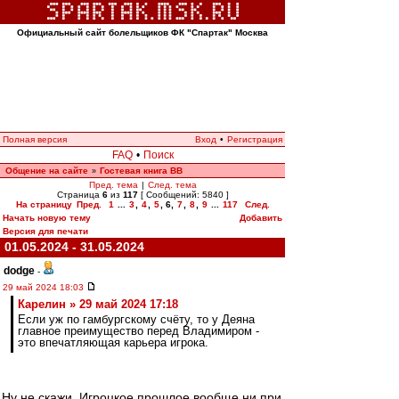
Официальный сайт болельщиков ФК "Спартак" Москва
Полная версия
Вход
•
Регистрация
FAQ
•
Поиск
Общение на сайте
Гостевая книга ВВ
»
Пред. тема
|
След. тема
Страница
6
из
117
[ Сообщений: 5840 ]
На страницу
Пред.
1
...
3
,
4
,
5
,
6
,
7
,
8
,
9
...
117
След.
Начать новую тему
Добавить
Версия для печати
01.05.2024 - 31.05.2024
dodge
-
29 май 2024 18:03
Карелин » 29 май 2024 17:18
Если уж по гамбургскому счёту, то у Деяна
главное преимущество перед Владимиром -
это впечатляющая карьера игрока.
Ну не скажи. Игроцкое прошлое вообще ни при