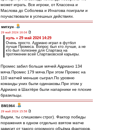
может играть. Все игроки, от Классена и
Маслова до Соболева и Игнатова поиграли и
поучаствовали в успешных действиях.
митхун
-
29 май 2024 16:04
нуль » 29 май 2024 14:29
Очень просто. Адриано играл в футбол
лучше Промеса. Вопрос был кто лучше, а не
кто был полезнее для Спартака на
протяжении всей Спартаковской карьеры.
Промес забил больше мячей.Адриано 134
мяча.Промес 179 мяча.При этом Промес на
110 матчей меньше сыграл.По уровню
команды уних были одинаковы.При этом у
Адриано в Шахтёре были напарники не плохие
бразильцы.
BM1964
-
29 май 2024 15:58
Вадим, ты слишкович строг). Фактор победы
поражения в одном отдельно взятом матче
зависит от такого огромного объёма факторов,