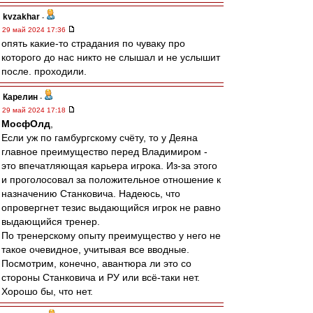
kvzakhar
-
29 май 2024 17:36
опять какие-то страдания по чуваку про
которого до нас никто не слышал и не услышит
после. проходили.
Карелин
-
29 май 2024 17:18
МосфОлд
,
Если уж по гамбургскому счёту, то у Деяна
главное преимущество перед Владимиром -
это впечатляющая карьера игрока. Из-за этого
и проголосовал за положительное отношение к
назначению Станковича. Надеюсь, что
опровергнет тезис выдающийся игрок не равно
выдающийся тренер.
По тренерскому опыту преимущество у него не
такое очевидное, учитывая все вводные.
Посмотрим, конечно, авантюра ли это со
стороны Станковича и РУ или всё-таки нет.
Хорошо бы, что нет.