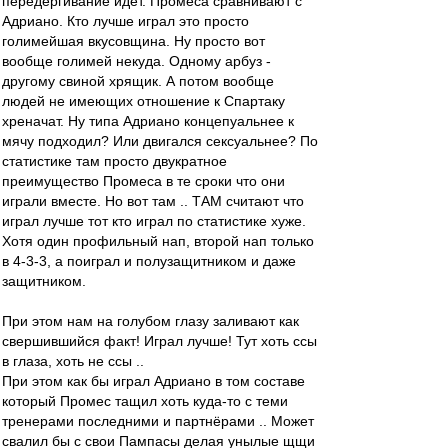
передёргивание идёт. Промеса сравнивают с
Адриано. Кто лучше играл это просто
голимейшая вкусовщина. Ну просто вот
вообще голимей некуда. Одному арбуз -
другому свиной хрящик. А потом вообще
людей не имеющих отношение к Спартаку
хреначат. Ну типа Адриано концепуальнее к
мячу подходил? Или двигался сексуальнее? По
статистике там просто двукратное
преимущество Промеса в те сроки что они
играли вместе. Но вот там .. ТАМ считают что
играл лучше тот кто играл по статистике хуже.
Хотя один профильный нап, второй нап только
в 4-3-3, а поиграл и полузащитником и даже
защитником.
При этом нам на голубом глазу заливают как
свершившийся факт! Играл лучше! Тут хоть ссы
в глаза, хоть не ссы ..
При этом как бы играл Адриано в том составе
который Промес тащил хоть куда-то с теми
тренерами последними и партнёрами .. Может
свалил бы с свои Пампасы делая унылые щщи