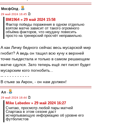
МосфОлд
-
29 май 2024 16:45
BM1964 » 29 май 2024 15:58
Фактор победы поражения в одном отдельно
взятом матче зависит от такого огромного
объёма факторов, что неудачу повесить
просто на тренерский просчёт неправильно.
А как Личку бедного сейчас весь мусарской мир
гнобит? А ведь он тащил всю кучу к верхней
точке пьедестала и только в самом решающем
матче сдулся. Зато теперь ещё лет писят будет
мусарским кого погнобить...
-- - - - - - - - - - -
В стыке за Акрон, - он нам должен!
Ал
-
29 май 2024 16:44
Mike Lebedev » 29 май 2024 16:27
Считаю, просмотр любой пары матчей
Спартака в этом сезоне даст
исчерпывающую информацию об уровне его
футболистов