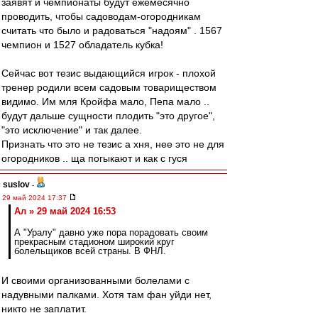
заявят и чемпионаты будут ежемесячно
проводить, чтобы садоводам-огородникам
считать что было и радоваться "надоям" . 1567
чемпион и 1527 обладатель кубка!
Сейчас вот тезис выдающийся игрок - плохой
тренер родили всем садовым товариществом
видимо. Им мля Кройфа мало, Пепа мало ..
будут дальше сущности плодить "это другое",
"это исключение" и так далее.
Признать что это не тезис а хня, нее это не для
огородников .. ща погыкают и как с гуся
suslov
-
29 май 2024 17:37
Ал » 29 май 2024 16:53
А "Уралу" давно уже пора порадовать своим
прекрасным стадионом широкий круг
болельщиков всей страны. В ФНЛ.
И своими организованными болелами с
надувными палками. Хотя там фан уйди нет,
никто не заплатит.