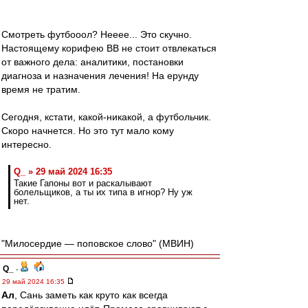
Смотреть футбооол? Нееее... Это скучно.
Настоящему корифею ВВ не стоит отвлекаться
от важного дела: аналитики, постановки
диагноза и назначения лечения! На ерунду
время не тратим.
Сегодня, кстати, какой-никакой, а футбольчик.
Скоро начнется. Но это тут мало кому
интересно.
Q_ » 29 май 2024 16:35
Такие Гапоны вот и раскалывают
болельщиков, а ты их типа в игнор? Ну уж
нет.
"Милосердие — поповское слово" (МВИН)
Q_
-
29 май 2024 16:35
Ал
, Сань заметь как круто как всегда