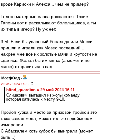
вроде Кариоки и Алекса .. чем не пример?
Только матерные слова рождаются. Такие
Гапоны вот и раскалывают болельщиков, а ты
их типа в игнор? Ну уж нет.
З.Ы. Если бы условный Рональда или Месси
пришли и играли как Мозес последний ..
нахрен мне все их золотые мячи и крутости не
сдались. Желал бы им мягко (а может и не
мягко) отправиться в сад.
МосфОлд
-
29 май 2024 16:32
blind_guardian » 29 май 2024 16:11
Слишкович вытащил из жопы команду,
которая катилась к месту 9-10.
Пройоп кубка и место за призовой тройкой это
таже самая жопа, может только в дюймовом
измерении.
С Абаскалем хоть кубок бы выиграли (может
быть...)