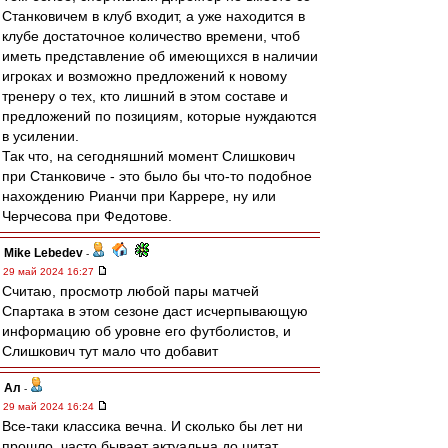
Станковичем в клуб входит, а уже находится в
клубе достаточное количество времени, чтоб
иметь представление об имеющихся в наличии
игроках и возможно предложений к новому
тренеру о тех, кто лишний в этом составе и
предложений по позициям, которые нуждаются
в усилении.
Так что, на сегодняшний момент Слишкович
при Станковиче - это было бы что-то подобное
нахождению Рианчи при Каррере, ну или
Черчесова при Федотове.
Mike Lebedev
-
29 май 2024 16:27
Считаю, просмотр любой пары матчей
Спартака в этом сезоне даст исчерпывающую
информацию об уровне его футболистов, и
Слишкович тут мало что добавит
Ал
-
29 май 2024 16:24
Все-таки классика вечна. И сколько бы лет ни
прошло, часто бывает актуальна до цитат.