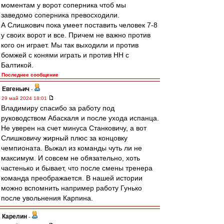
моментам у ворот соперника чтоб мы
заведомо соперника превосходили.
А Слишкович пока умеет поставить человек 7-8
у своих ворот и все. Причем не важно против
кого он играет. Мы так выходили и против
бомжей с конями играть и против НН с
Балтикой.
Последнее сообщение
Евгеньич
-
29 май 2024 18:01
Владимиру спасибо за работу под
руководством Абаскаля и после ухода испанца.
Не уверен на счет минуса Станковичу, а вот
Слишковичу жирный плюс за концовку
чемпионата. Выжал из команды чуть ли не
максимум. И совсем не обязательно, хоть
частенько и бывает, что после смены тренера
команда преображается. В нашей истории
можно вспомнить например работу Гунько
после увольнения Карпина.
Карелин
-