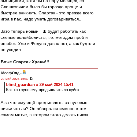
амбициями, хотя бы на пару месяцев, со
Слишковичем было бы гораздо проще и
быстрее вникнуть. Спартак - это прежде всего
игра в пас, надо уметь договариваться...
Зато теперь новый ТШ будет работать как
слепые волейболисты, т.е. методом проб и
ошибок. Уже и Федуна давно нет, а как будто и
не уходил...
Боже Спартак Храни!!!
МосфОлд
-
29 май 2024 15:47
blind_guardian » 29 май 2024 15:41
Как то глупо ему предьявлять за кубок.
А за что ему ещё предъявлять, за нулевые
ничьи что ли? Он абасрался именно в том
самом матче, в котором этого делать никак
было нельзя. Пройди в финал и готовый герой-
легенда. Но не смог, поэтому сбегает отсюда.
Потому что припоминать буду при каждом