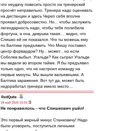
что неудачу повесить просто на тренерский
просчёт неправильно. Тренера надо оценивать
на дистанции и здесь Череп себя вполне
проявил добросовестно. Но... чтобы заслужить
легендарность надо, чтобы тебя полюбила
фортуна, а она, девушка такая.... видно, что
Слишко ей не показался..Что ты можешь ему
по Балтике предъявить. Что Мишу поставил
центр форвардом? Ну... может... но если
Соболев выбыл. Угальде? Как сыграл Угальде
мы видели во втором тайме. Я бы предъявил
только одно, что не настроил команду на
первые минуты. Мы вышли вальяжными. А
Балтика заражения. Вот тут да, может быть
недоработал тренера имело место....
RedQuite
-
29 май 2024 15:51
Не понравилось - что Слишкович ушёл!
Это первый жирный минус Станковичу! Надо
было уговорить, поступиться личными