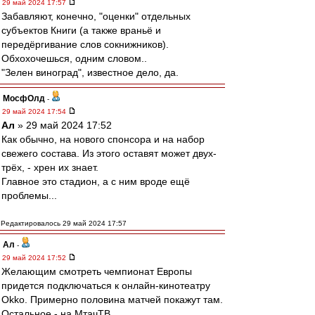
29 май 2024 17:57
Забавляют, конечно, "оценки" отдельных
субъектов Книги (а также враньё и
передёргивание слов сокнижников).
Обхохочешься, одним словом..
"Зелен виноград", известное дело, да.
МосфОлд
-
29 май 2024 17:54
Ал
» 29 май 2024 17:52
Как обычно, на нового спонсора и на набор
свежего состава. Из этого оставят может двух-
трёх, - хрен их знает.
Главное это стадион, а с ним вроде ещё
проблемы...
Редактировалось 29 май 2024 17:57
Ал
-
29 май 2024 17:52
Желающим смотреть чемпионат Европы
придется подключаться к онлайн-кинотеатру
Okko. Примерно половина матчей покажут там.
Остальное - на МтачТВ.