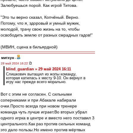
Залюбуешься порой. Как игрой Титова.
"Это ты верно сказал, Копчёный. Верно.
Потому, что я, здоровый и умный мужик,
молодой, трачу свою жизнь на то, чтобы
освободить землю от разных смрадных гадов!"
(МВИН, сцена в бильярдной)
митхун
-
29 май 2024 16:22
blind_guardian » 29 май 2024 16:11
Слишкович вытащил из жопы команду,
которая катилась к месту 9-10. Он вернул в
игру нас прежде всего морально.
Вот с этим не согласен. С сильными
соперниками и при Абакале набирали
очки.Просто всегда при новом тренере
команда чуть лучше играет.Во вторых убрал
одного игрка в центре и вместо него поставил 3
центрального.Как раз против сильных команд
это дало пользы.Но имено против мёртвых