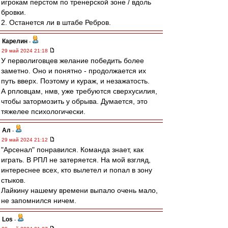
игрокам перстом по тренерской зоне / вдоль
бровки.
2. Останется ли в штабе Ребров.
Карелин
-
29 май 2024 21:18
У перволиговцев желание победить более
заметно. Оно и понятно - продолжается их
путь вверх. Поэтому и кураж, и незажатость.
А рпловцам, нмв, уже требуются сверхусилия,
чтобы затормозить у обрыва. Думается, это
тяжелее психологически.
Ал
-
29 май 2024 21:12
"Арсенал" понравился. Команда знает, как
играть. В РПЛ не затеряется. На мой взгляд,
интереснее всех, кто вылетел и попал в зону
стыков.
Лайкину нашему времени выпало очень мало,
не запомнился ничем.
Los
-