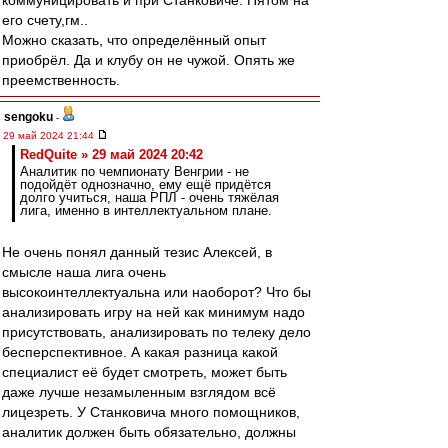
коммуницировать и при Станковиче. Пятом на
его счету,гм..
Можно сказать, что определённый опыт
приобрёл. Да и клубу он не чужой. Опять же
преемственность.
sengoku
-
29 май 2024 21:44
RedQuite » 29 май 2024 20:42
Аналитик по чемпионату Венгрии - не
подойдёт однозначно, ему ещё придётся
долго учиться, наша РПЛ - очень тяжёлая
лига, именно в интеллектуальном плане.
Не очень понял данный тезис Алексей, в
смысле наша лига очень
высокоинтеллектуальна или наоборот? Что бы
анализировать игру на ней как минимум надо
присутствовать, анализировать по телеку дело
бесперспективное. А какая разница какой
специалист её будет смотреть, может быть
даже лучше незамыленным взглядом всё
лицезреть. У Станковича много помощников,
аналитик должен быть обязательно, должны