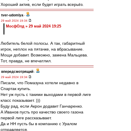
Хороший актив, если будет играть всерьёз.
tver-udomlya
-
29 май 2024 19:34
МосфОлд » 29 май 2024 19:25
Любитель белой полосы. А так, габаритный
игрок, неплох на пятачке, на вбрасывание.
Мощи добавит. Возможно, замена Мальцева.
Тот, правда, не впечатлил.
впередсмотрящий
-
29 май 2024 19:34
Писали, что Помазуна хотели недавно в
Спартак купить.
Нет уж пусть с такими выходами в первой лиге
класс показывает. )))
Буду рад, если Акрон додавит Ганчаренко.
А Иванов пусть про качество своего газона
первой лиге рассказывает.
Да и НН пусть бы в компанию с Уралом
отправляется.