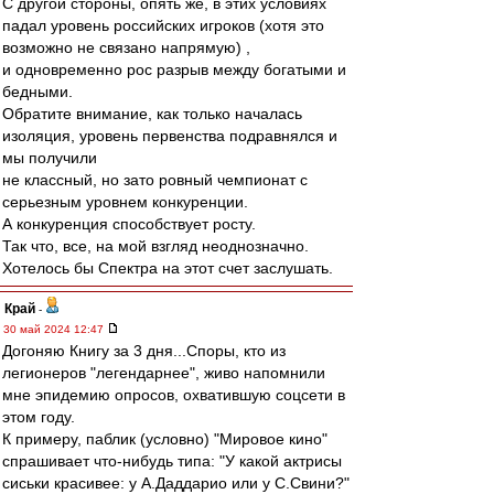
С другой стороны, опять же, в этих условиях
падал уровень российских игроков (хотя это
возможно не связано напрямую) ,
и одновременно рос разрыв между богатыми и
бедными.
Обратите внимание, как только началась
изоляция, уровень первенства подравнялся и
мы получили
не классный, но зато ровный чемпионат с
серьезным уровнем конкуренции.
А конкуренция способствует росту.
Так что, все, на мой взгляд неоднозначно.
Хотелось бы Спектра на этот счет заслушать.
Край
-
30 май 2024 12:47
Догоняю Книгу за 3 дня...Споры, кто из
легионеров "легендарнее", живо напомнили
мне эпидемию опросов, охватившую соцсети в
этом году.
К примеру, паблик (условно) "Мировое кино"
спрашивает что-нибудь типа: "У какой актрисы
сиськи красивее: у А.Даддарио или у С.Свини?"