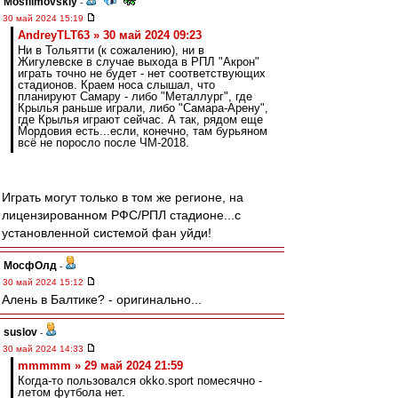
Mosfilmovskiy
-
30 май 2024 15:19
AndreyTLT63 » 30 май 2024 09:23
Ни в Тольятти (к сожалению), ни в
Жигулевске в случае выхода в РПЛ "Акрон"
играть точно не будет - нет соответствующих
стадионов. Краем носа слышал, что
планируют Самару - либо "Металлург", где
Крылья раньше играли, либо "Самара-Арену",
где Крылья играют сейчас. А так, рядом еще
Мордовия есть...если, конечно, там бурьяном
всё не поросло после ЧМ-2018.
Играть могут только в том же регионе, на
лицензированном РФС/РПЛ стадионе...с
установленной системой фан уйди!
МосфОлд
-
30 май 2024 15:12
Алень в Балтике? - оригинально...
suslov
-
30 май 2024 14:33
mmmmm » 29 май 2024 21:59
Когда-то пользовался okko.sport помесячно -
летом футбола нет.