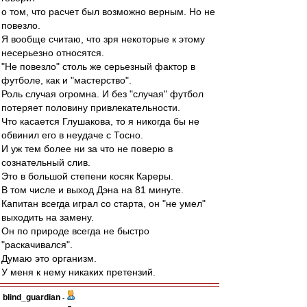
о том, что расчет был возможно верным. Но не
повезло.
Я вообще считаю, что зря некоторые к этому
несерьезно относятся.
"Не повезло" столь же серьезный фактор в
футболе, как и "мастерство".
Роль случая огромна. И без "случая" футбол
потеряет половину привлекательности.
Что касается Глушакова, то я никогда бы не
обвинил его в неудаче с Тосно.
И уж тем более ни за что не поверю в
сознательный слив.
Это в большой степени косяк Кареры.
В том числе и выход Дэна на 81 минуте.
Капитан всегда играл со старта, он "не умел"
выходить на замену.
Он по природе всегда не быстро
"раскачивался".
Думаю это организм.
У меня к нему никаких претензий.
blind_guardian
-