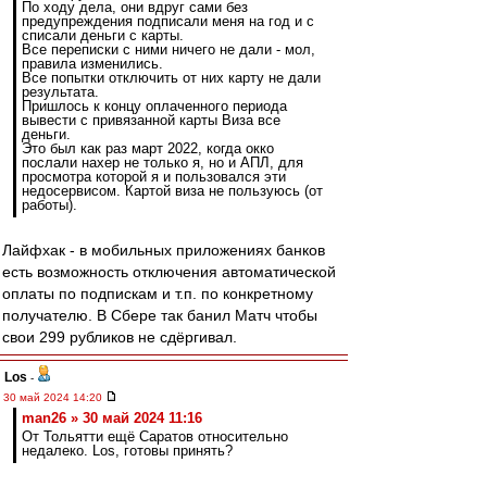
По ходу дела, они вдруг сами без
предупреждения подписали меня на год и с
списали деньги с карты.
Все переписки с ними ничего не дали - мол,
правила изменились.
Все попытки отключить от них карту не дали
результата.
Пришлось к концу оплаченного периода
вывести с привязанной карты Виза все
деньги.
Это был как раз март 2022, когда окко
послали нахер не только я, но и АПЛ, для
просмотра которой я и пользовался эти
недосервисом. Картой виза не пользуюсь (от
работы).
Лайфхак - в мобильных приложениях банков
есть возможность отключения автоматической
оплаты по подпискам и т.п. по конкретному
получателю. В Сбере так банил Матч чтобы
свои 299 рубликов не сдёргивал.
Los
-
30 май 2024 14:20
man26 » 30 май 2024 11:16
От Тольятти ещё Саратов относительно
недалеко. Los, готовы принять?