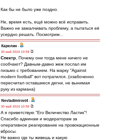
Как бы не было уже поздно.
Не, время есть, ещё можно всё исправить.
Важно не замалчивать проблему, а пытаться её
усердно решать. Посмотрим...
Карелин
-
30 май 2024 10:59
Спектр
, Почему они тогда мене ничего не
сообчают? Давным-давно жеж послал им
пизьмо с требованием. На марку "Against
modern football" вот потратился..(озабоченно
пересчитал оставшиеся дегни, не вынимая
руку из кармана)
Nevladimirovi4
-
30 май 2024 10:56
А я приветствую "Его Величество Ластик"!
Спасибо админам и модераторам за
оперативное реагирование на провокационные
вбросы.
Не важно где ты живешь и какую