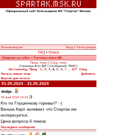
Официальный сайт болельщиков ФК "Спартак" Москва
Полная версия
Вход
•
Регистрация
FAQ
•
Поиск
Общение на сайте
Гостевая книга ВВ
»
Пред. тема
|
След. тема
Страница
4
из
117
[ Сообщений: 5840 ]
На страницу
Пред.
1
,
2
,
3
,
4
,
5
,
6
,
7
...
117
След.
Начать новую тему
Добавить
Версия для печати
01.05.2024 - 31.05.2024
dodge
-
30 май 2024 15:41
Кто по Глушенкову горевал? :-)
Ванька Карп заливает, что Спартак им
интересуется.
Цена вопроса 6 лямов.
Последнее сообщение