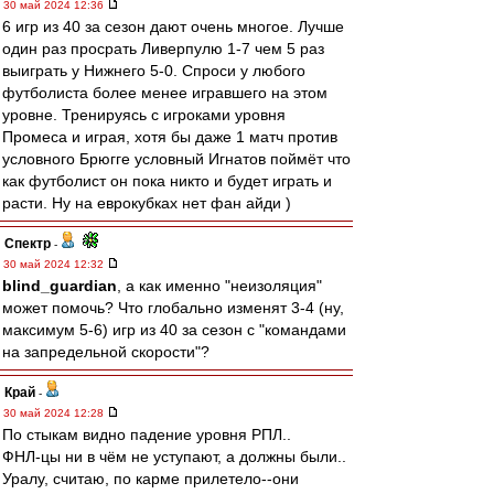
30 май 2024 12:36
6 игр из 40 за сезон дают очень многое. Лучше
один раз просрать Ливерпулю 1-7 чем 5 раз
выиграть у Нижнего 5-0. Спроси у любого
футболиста более менее игравшего на этом
уровне. Тренируясь с игроками уровня
Промеса и играя, хотя бы даже 1 матч против
условного Брюгге условный Игнатов поймёт что
как футболист он пока никто и будет играть и
расти. Ну на еврокубках нет фан айди )
Спектр
-
30 май 2024 12:32
blind_guardian
, а как именно "неизоляция"
может помочь? Что глобально изменят 3-4 (ну,
максимум 5-6) игр из 40 за сезон с "командами
на запредельной скорости"?
Край
-
30 май 2024 12:28
По стыкам видно падение уровня РПЛ..
ФНЛ-цы ни в чём не уступают, а должны были..
Уралу, считаю, по карме прилетело--они