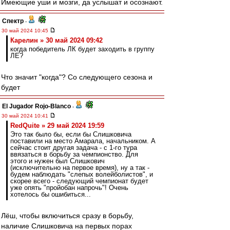
Имеющие уши и мозги, да услышат и осознают.
Спектр
-
30 май 2024 10:45
Карелин » 30 май 2024 09:42
когда победитель ЛК будет заходить в группу
ЛЕ?
Что значит "когда"? Со следующего сезона и
будет
El Jugador Rojo-Blanco
-
30 май 2024 10:41
RedQuite » 29 май 2024 19:59
Это так было бы, если бы Слишковича
поставили на место Амарала, начальником. А
сейчас стоит другая задача - с 1-го тура
ввязаться в борьбу за чемпионство. Для
этого и нужен был Слишкович
(исключительно на первое время), ну а так -
будем наблюдать "слепых волейболистов", и
скорее всего - следующий чемпионат будет
уже опять "пройобан напрочь"! Очень
хотелось бы ошибиться...
Лёш, чтобы включиться сразу в борьбу,
наличие Слишковича на первых порах