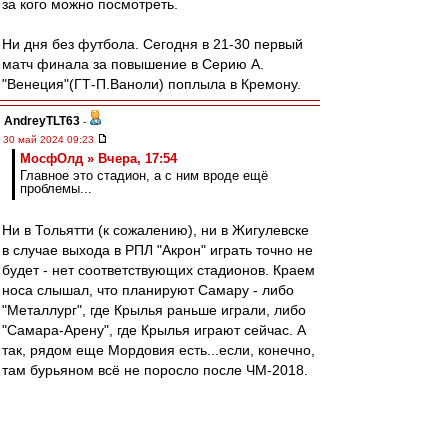
за кого можно посмотреть.
Ни дня без футбола. Сегодня в 21-30 первый
матч финала за повышение в Серию А.
"Венеция"(ГТ-П.Ваноли) поплыла в Кремону.
AndreyTLT63
-
30 май 2024 09:23
МосфОлд » Вчера, 17:54
Главное это стадион, а с ним вроде ещё
проблемы...
Ни в Тольятти (к сожалению), ни в Жигулевске
в случае выхода в РПЛ "Акрон" играть точно не
будет - нет соответствующих стадионов. Краем
носа слышал, что планируют Самару - либо
"Металлург", где Крылья раньше играли, либо
"Самара-Арену", где Крылья играют сейчас. А
так, рядом еще Мордовия есть...если, конечно,
там бурьяном всё не поросло после ЧМ-2018.
slava1
-
30 май 2024 05:03
Там эти черти на следующий год какую то