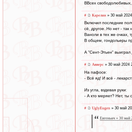
ВВсех свободолюбивых, 
#
Карелин
» 30 май 2024
Включил последние полч
сё, другое..Но нет - та
Ваноли в тех же очках, 
В общем, гондольеры пр
А "Сент-Этьен" выиграл 
#
Авверс
» 30 май 2024 
На пафосе:
- Всё яд! И всё - лекарс
Из угла, вздевая руки:
- А кто меряет? Нет, ты
#
UglyEugen
» 30 май 20
Евгеньич » 30 май 