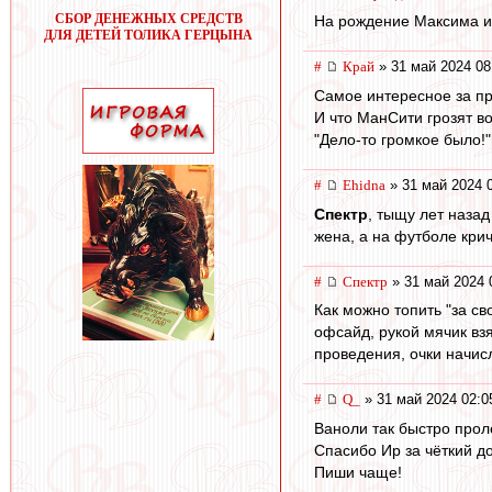
СБОР ДЕНЕЖНЫХ СРЕДСТВ
На рождение Максима ис
ДЛЯ ДЕТЕЙ ТОЛИКА ГЕРЦЫНА
#
Край
» 31 май 2024 08
Самое интересное за пр
И что МанСити грозят в
"Дело-то громкое было!"
#
Ehidna
» 31 май 2024 
Спектр
, тыщу лет наза
жена, а на футболе крич
#
Спектр
» 31 май 2024 
Как можно топить "за с
офсайд, рукой мячик взя
проведения, очки начис
#
Q_
» 31 май 2024 02:0
Ваноли так быстро прол
Спасибо Ир за чёткий д
Пиши чаще!