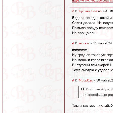
https://www.youtube.com
#
Крошка Тюлень
» 31 ма
Видела сегодня такой ин
Салат делала. Из капус
Помыла посуду вечером.
Не прощаюсь.
#
авоська
» 31 май 2024 
mmmmm
,
Ну вряд ли такой уж вир
Но мощь и класс игроко
Виртуозны там скорей Ш
Тоже смотрю с удовольс
#
МосфОлд
» 30 май 202
Mosfilmovskiy » 3
при жеребьёвке рас
Там и так газон хилый. У
- - - - - - - - - - - - - - -- - - 