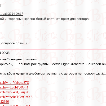
4
1 май 2024 00:17
ой интересный красно-белый свитшот, прям для сектора.
Волнуюсь прям :)
4 00:33
ьбомы" сегодня слушаем
ткрытие») — альбом рок-группы Electric Light Orchestra. Лонгплей 
т альбом лучшим альбомом группы, а с автором не поспоришь :)...
watch?v=o_Vhbgcq87U
watch?v=LudbFg0G-l4
watch?v=p-WuQI7uj5Y
/watch?v=AshcTCmGmXE
3822986