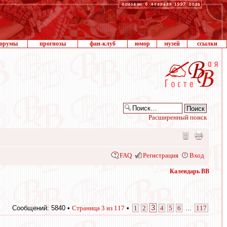
орумы
прогнозы
фан-клуб
юмор
музей
ссылки
Расширенный поиск
FAQ
Регистрация
Вход
Календарь ВВ
3
Сообщений: 5840 •
Страница
3
из
117
•
1
2
4
5
6
...
117