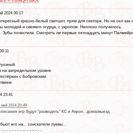
/watch?v=FuiMQPc5aKA
й 2024 00:17
тересный красно-белый свитшот, прям для сектора. Но не сел как 
ты молодой и свежего огурца, с укропом. Неплохо получилось.
 Зубы почистила. Смотреть ли первые пятнадцать минут Палмейро
00:11
туозный.
в на запредельном уровне.
естёркин с Бобровским.
твием.
4 23:41
0 май 2024 20:49
писания игр будут "разводить" КС и Акрон...дома/выезд
бьют его на... соискатели луевы...
- - - - - - - - - -- - - - - - -