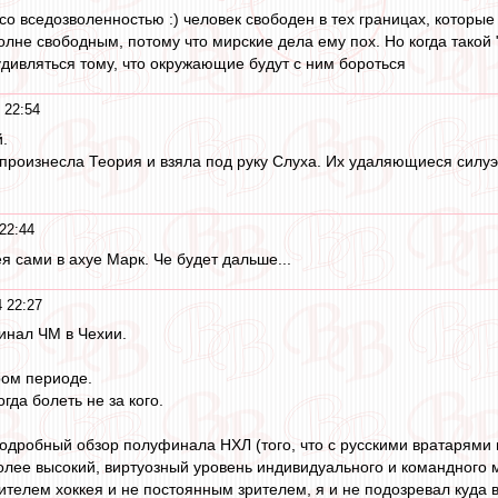
со вседозволенностью :) человек свободен в тех границах, которы
лне свободным, потому что мирские дела ему пох. Но когда такой 
удивляться тому, что окружающие будут с ним бороться
 22:54
.
но произнесла Теория и взяла под руку Слуха. Их удаляющиеся сил
22:44
я сами в ахуе Марк. Че будет дальше...
 22:27
инал ЧМ в Чехии.
ром периоде.
гда болеть не за кого.
подробный обзор полуфинала НХЛ (того, что с русскими вратарями 
лее высокий, виртуозный уровень индивидуального и командного 
телем хоккея и не постоянным зрителем, я и не подозревал куда 