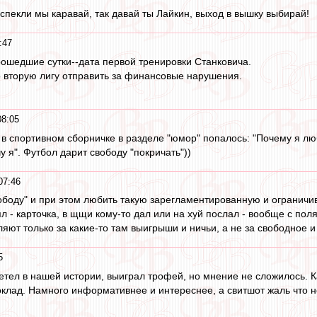
пекли мы каравай, так давай ты Лайкин, выход в вышку выбирай!
:47
ошедшие сутки--дата первой тренировки Станковича.
о вторую лигу отправить за финансовые нарушения.
08:05
д в спортивном сборничке в разделе "юмор" попалось: "Почему я л
у я". Футбол дарит свободу "покричать"))
07:46
вободу" и при этом любить такую зарегламентированную и огранич
л - карточка, в щщи кому-то дал или на хуй послал - вообще с пол
ляют только за какие-то там выигрыши и ничьи, а не за свободное 
5
етел в нашей истории, выиграл трофей, но мнение не сложилось. К
оклад. Намного информативнее и интереснее, а свитшот жаль что 