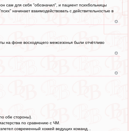
е он сам для себя "обозначил", и пациент психбольницы
"псих" начинает взаимодействовать с действительностью в
уэты на фоне восходящего межсезонья были отчётливо
по обе стороны).
мастерства по сравнению с ЧМ.
взлетел современный хоккей ведущих команд...