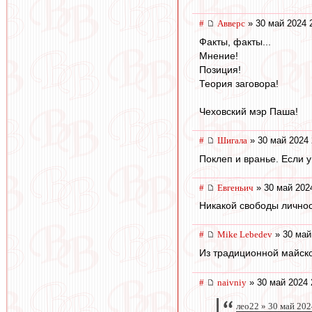
#
Авверс
» 30 май 2024 
Факты, факты...
Мнение!
Позиция!
Теория заговора!
Чеховский мэр Паша!
#
Шигала
» 30 май 2024 
Поклеп и вранье. Если у
#
Евгеньич
» 30 май 202
Никакой свободы личнос
#
Mike Lebedev
» 30 май
Из традиционной майск
#
naivniy
» 30 май 2024 
лео22 » 30 май 202