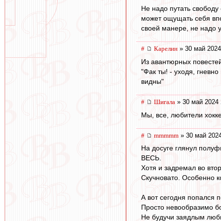
Не надо путать свободу 
может ощущать себя впо
своей манере, не надо 
#
Карелин
» 30 май 2024
Из авантюрных повестей
"Фак ты! - уходя, гнев
видны"
#
Шигала
» 30 май 2024 
Мы, все, любители хокке
#
mmmmm
» 30 май 2024
На досуге глянул полуф
ВЕСЬ.
Хотя и задремал во вто
Скучновато. Особенно ко
А вот сегодня попался 
Просто невообразимо бо
Не будучи заядлым люби