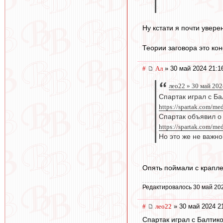
Ну кстати я почти увер
Теории заговора это кон
#
Ал
» 30 май 2024 21:1
лео22 » 30 май 202
Спартак играл с Ба
https://spartak.com/m
Спартак объявил о
https://spartak.com/me
Но это же не важно
Опять поймали с крапле
Редактировалось 30 май 20
#
лео22
» 30 май 2024 2
Спартак играл с Балтико