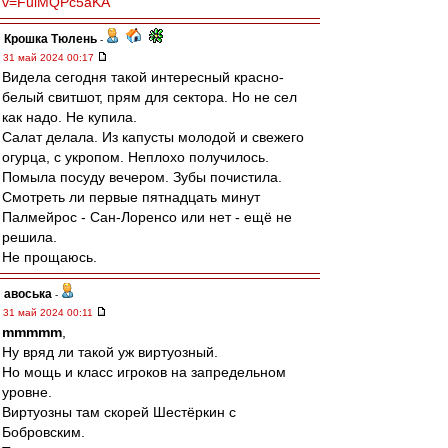
v=FuiMQPc5aKA
Крошка Тюлень
-
31 май 2024 00:17
Видела сегодня такой интересный красно-
белый свитшот, прям для сектора. Но не сел
как надо. Не купила.
Салат делала. Из капусты молодой и свежего
огурца, с укропом. Неплохо получилось.
Помыла посуду вечером. Зубы почистила.
Смотреть ли первые пятнадцать минут
Палмейрос - Сан-Лоренсо или нет - ещё не
решила.
Не прощаюсь.
авоська
-
31 май 2024 00:11
mmmmm
,
Ну вряд ли такой уж виртуозный.
Но мощь и класс игроков на запредельном
уровне.
Виртуозны там скорей Шестёркин с
Бобровским.