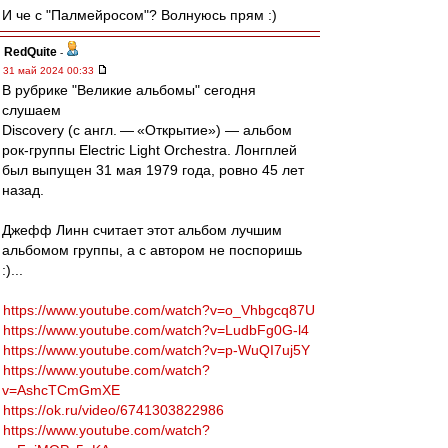
И че с "Палмейросом"? Волнуюсь прям :)
RedQuite
-
31 май 2024 00:33
В рубрике "Великие альбомы" сегодня
слушаем
Discovery (с англ. — «Открытие») — альбом
рок-группы Electric Light Orchestra. Лонгплей
был выпущен 31 мая 1979 года, ровно 45 лет
назад.
Джефф Линн считает этот альбом лучшим
альбомом группы, а с автором не поспоришь
:)...
https://www.youtube.com/watch?v=o_Vhbgcq87U
https://www.youtube.com/watch?v=LudbFg0G-l4
https://www.youtube.com/watch?v=p-WuQI7uj5Y
https://www.youtube.com/watch?
v=AshcTCmGmXE
https://ok.ru/video/6741303822986
https://www.youtube.com/watch?