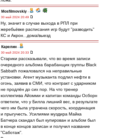
ложь.
Mosfilmovskiy
-
30 май 2024 20:49
Ну, значит в случае выхода в РПЛ при
жеребьёвке расписания игр будут "разводить"
КС и Акрон...дома/выезд
Карелин
-
30 май 2024 20:33
Старики рассказывали, что во время записи
очередного альбома барабанщик группы Black
Sabbath пожаловался на неправильные
установки. Агент музыканта подлил нефти в
огонь, заявив в СМИ, что контракт с ударником
не продлён до сих пор. На что тренер
коллектива Айомми и капитан команды Осборн
ответили, что у Билла лишний вес, в результате
чего им была утрачена скорость, координация
и прыгучесть. Усилиями муздира Майка
Батчера скандал был купирован и альбом был
в конце концов записан и получил название
"Саботаж".