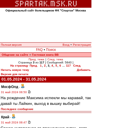
Официальный сайт болельщиков ФК "Спартак" Москва
Полная версия
Вход
•
Регистрация
FAQ
•
Поиск
Общение на сайте
Гостевая книга ВВ
»
Пред. тема
|
След. тема
Страница
3
из
117
[ Сообщений: 5840 ]
На страницу
Пред.
1
,
2
,
3
,
4
,
5
,
6
...
117
След.
Начать новую тему
Добавить
Версия для печати
01.05.2024 - 31.05.2024
МосфОлд
-
31 май 2024 08:50
На рождение Максима испекли мы каравай, так
давай ты Лайкин, выход в вышку выбирай!
Последнее сообщение
Край
-
31 май 2024 08:47