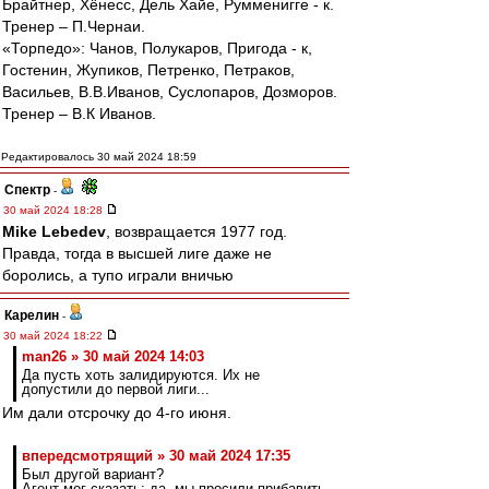
Брайтнер, Хёнесс, Дель Хайе, Румменигге - к.
Тренер – П.Чернаи.
«Торпедо»: Чанов, Полукаров, Пригода - к,
Гостенин, Жупиков, Петренко, Петраков,
Васильев, В.В.Иванов, Суслопаров, Дозморов.
Тренер – В.К Иванов.
Редактировалось 30 май 2024 18:59
Спектр
-
30 май 2024 18:28
Mike Lebedev
, возвращается 1977 год.
Правда, тогда в высшей лиге даже не
боролись, а тупо играли вничью
Карелин
-
30 май 2024 18:22
man26 » 30 май 2024 14:03
Да пусть хоть залидируются. Их не
допустили до первой лиги...
Им дали отсрочку до 4-го июня.
впередсмотрящий » 30 май 2024 17:35
Был другой вариант?
Агент мог сказать: да, мы просили прибавить,