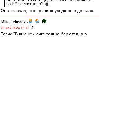
но РУ не захотело? )))...
Она сказала, что причина ухода не в деньгах.
Mike Lebedev
-
30 май 2024 18:12
Тезис "В высшей лиге только борются, а в
первой лиге играют в футбол" - мой личный
лидер в номинации "Открытие месяца"
Summer
-
30 май 2024 18:08
Край » 30 май 2024, 12:28
# Край » 30 май 2024, 12:28
По стыкам видно падение уровня РПЛ..
ФНЛ-цы ни в чём не уступают, а должны
были..
Был такой футбол во времена СССР, в
исполнении "Четыре Пэ": Пригода, Полукаров,
Петренко, Петраков.
Бессмысленный и беспощадный.
Вот мы к нему год за годом скатываемся, я
имею в виду, лига в целом.