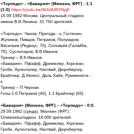
«Торпедо» - «Бавария» (Мюнхен, ФРГ) - 1:1
(1:0)
https://youtu.be/4hGdURYNyj0
15.09.1982 Москва. Центральный стадион
имени В.И.Ленина. 31 750 зрителей.
«Торпедо»: Чанов, Пригода - к, Гостенин,
Жупиков, Пивцов, Петраков, Полукаров,
Васильев (Редкоус, 70), Соловьёв (Галайба,
70), Суслопаров, В.В.Иванов.
Тренер – В.К.Иванов.
«Бавария»: Пфафф, Дреммлер, Хорсман,
Гробе, Аугенталер, Нахтвай, Дюрнбергер,
Брайтнер, Д.Хёнесс, Дель Хайе, Румменигге -
к.
Тренер – П.Чернаи.
Голы:1:0 Петраков (40), 1:1 Брайтнер (65).
«Бавария» (Мюнхен, ФРГ) – «Торпедо» - 0:0.
29.09.1982 (среда). Мюнхен (ФРГ).
Олимпияштадион. 18 000 зрителей.
«Бавария»: Пфафф, Дреммлер, Хорсман,
Гробе, Аугенталер, Нахтвай, Дюрнбергер,