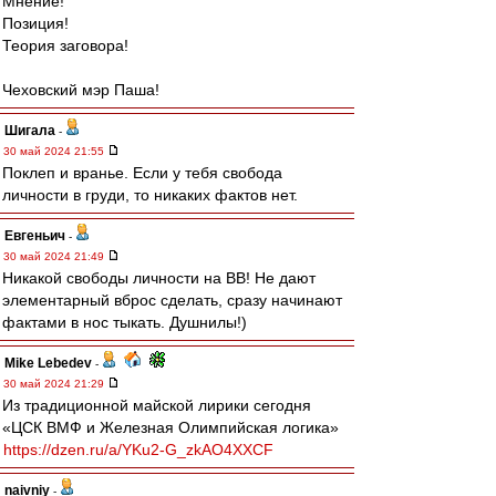
Мнение!
Позиция!
Теория заговора!
Чеховский мэр Паша!
Шигала
-
30 май 2024 21:55
Поклеп и вранье. Если у тебя свобода
личности в груди, то никаких фактов нет.
Евгеньич
-
30 май 2024 21:49
Никакой свободы личности на ВВ! Не дают
элементарный вброс сделать, сразу начинают
фактами в нос тыкать. Душнилы!)
Mike Lebedev
-
30 май 2024 21:29
Из традиционной майской лирики сегодня
«ЦСК ВМФ и Железная Олимпийская логика»
https://dzen.ru/a/YKu2-G_zkAO4XXCF
naivniy
-