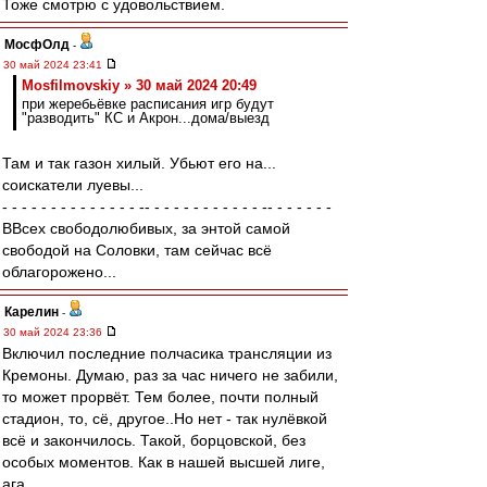
Тоже смотрю с удовольствием.
МосфОлд
-
30 май 2024 23:41
Mosfilmovskiy » 30 май 2024 20:49
при жеребьёвке расписания игр будут
"разводить" КС и Акрон...дома/выезд
Там и так газон хилый. Убьют его на...
соискатели луевы...
- - - - - - - - - - - - - - -- - - - - - - - - - - - -- - - - - - -
ВВсех свободолюбивых, за энтой самой
свободой на Соловки, там сейчас всё
облагорожено...
Карелин
-
30 май 2024 23:36
Включил последние полчасика трансляции из
Кремоны. Думаю, раз за час ничего не забили,
то может прорвёт. Тем более, почти полный
стадион, то, сё, другое..Но нет - так нулёвкой
всё и закончилось. Такой, борцовской, без
особых моментов. Как в нашей высшей лиге,
ага..