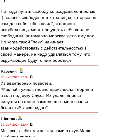
Не надо путать свободу со вседозволенностью
:) человек свободен в тех границах, которые он
сам для себя "обозначил", и пациент
психбольницы может ощущать себя вполне
свободным, потому что мирские дела ему пох.
Но когда такой "псих" начинает
взаимодействовать с действительностью в
своей манере, не надо удивляться тому, что
окружающие будут с ним бороться
Карелин
-
30 май 2024 22:54
Из авантюрных повестей.
"Фак ты! - уходя, гневно произнесла Теория и
взяла под руку Слуха. Их удаляющиеся
силуэты на фоне восходящего межсезонья
были отчётливо видны"
Шигала
-
30 май 2024 22:44
Мы, все, любители хоккея сами в ахуе Марк.
Че будет дальше...