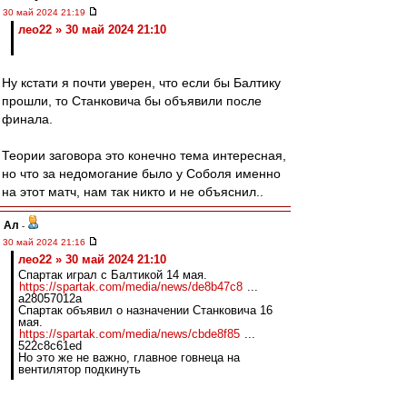
30 май 2024 21:19
лео22 » 30 май 2024 21:10
Ну кстати я почти уверен, что если бы Балтику
прошли, то Станковича бы объявили после
финала.
Теории заговора это конечно тема интересная,
но что за недомогание было у Соболя именно
на этот матч, нам так никто и не объяснил..
Ал
-
30 май 2024 21:16
лео22 » 30 май 2024 21:10
Спартак играл с Балтикой 14 мая.
https://spartak.com/media/news/de8b47c8
...
a28057012a
Спартак объявил о назначении Станковича 16
мая.
https://spartak.com/media/news/cbde8f85
...
522c8c61ed
Но это же не важно, главное говнеца на
вентилятор подкинуть