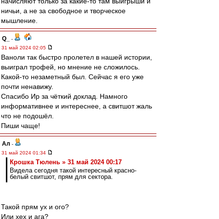
начисляют только за какие-то там выигрыши и
ничьи, а не за свободное и творческое
мышление.
Q_
-
31 май 2024 02:05
Ваноли так быстро пролетел в нашей истории,
выиграл трофей, но мнение не сложилось.
Какой-то незаметный был. Сейчас я его уже
почти ненавижу.
Спасибо Ир за чёткий доклад. Намного
информативнее и интереснее, а свитшот жаль
что не подошёл.
Пиши чаще!
Ал
-
31 май 2024 01:34
Крошка Тюлень » 31 май 2024 00:17
Видела сегодня такой интересный красно-
белый свитшот, прям для сектора.
Такой прям ух и ого?
Или хех и ага?