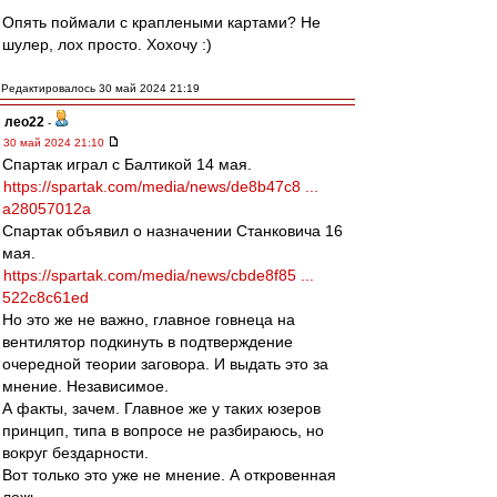
Опять поймали с краплеными картами? Не
шулер, лох просто. Хохочу :)
Редактировалось 30 май 2024 21:19
лео22
-
30 май 2024 21:10
Спартак играл с Балтикой 14 мая.
https://spartak.com/media/news/de8b47c8 ...
a28057012a
Спартак объявил о назначении Станковича 16
мая.
https://spartak.com/media/news/cbde8f85 ...
522c8c61ed
Но это же не важно, главное говнеца на
вентилятор подкинуть в подтверждение
очередной теории заговора. И выдать это за
мнение. Независимое.
А факты, зачем. Главное же у таких юзеров
принцип, типа в вопросе не разбираюсь, но
вокруг бездарности.
Вот только это уже не мнение. А откровенная