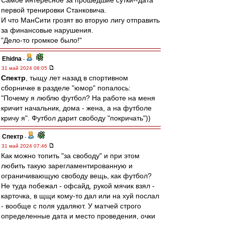
Самое интересное за прошедшие сутки--дата
первой тренировки Станковича.
И что МанСити грозят во вторую лигу отправить
за финансовые нарушения.
"Дело-то громкое было!"
Ehidna
-
31 май 2024 08:05
Спектр
, тыщу лет назад в спортивном
сборничке в разделе "юмор" попалось:
"Почему я люблю футбол? На работе на меня
кричит начальник, дома - жена, а на футболе
кричу я". Футбол дарит свободу "покричать"))
Спектр
-
31 май 2024 07:46
Как можно топить "за свободу" и при этом
любить такую зарегламентированную и
ограничивающую свободу вещь, как футбол?
Не туда побежал - офсайд, рукой мячик взял -
карточка, в щщи кому-то дал или на хуй послал
- вообще с поля удаляют. У матчей строго
определенные дата и место проведения, очки