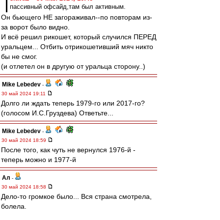
пассивный офсайд,там был активным.
Он бьющего НЕ загораживал--по повторам из-
за ворот было видно.
И всё решил рикошет, который случился ПЕРЕД
уральцем... Отбить отрикошетивший мяч никто
бы не смог.
(и отлетел он в другую от уральца сторону..)
Mike Lebedev
-
30 май 2024 19:11
Долго ли ждать теперь 1979-го или 2017-го?
(голосом И.С.Груздева) Ответьте...
Mike Lebedev
-
30 май 2024 18:59
После того, как чуть не вернулся 1976-й -
теперь можно и 1977-й
Ал
-
30 май 2024 18:58
Дело-то громкое было... Вся страна смотрела,
болела.