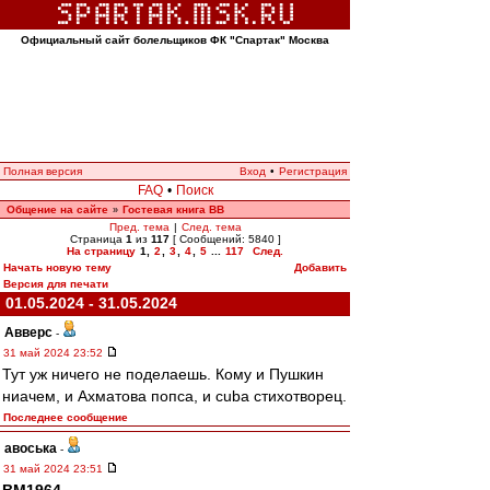
Официальный сайт болельщиков ФК "Спартак" Москва
Полная версия
Вход
•
Регистрация
FAQ
•
Поиск
Общение на сайте
Гостевая книга ВВ
»
Пред. тема
|
След. тема
Страница
1
из
117
[ Сообщений: 5840 ]
На страницу
1
,
2
,
3
,
4
,
5
...
117
След.
Начать новую тему
Добавить
Версия для печати
01.05.2024 - 31.05.2024
Авверс
-
31 май 2024 23:52
Тут уж ничего не поделаешь. Кому и Пушкин
ниачем, и Ахматова попса, и cuba стихотворец.
Последнее сообщение
авоська
-
31 май 2024 23:51