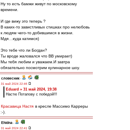
Ну то есть бамжи живут по московскому
времени.
И где вижу это теперь ?
В каких-то завистливых стишках про нелюбовь
к людям чего-то добившимся в жизни.
Мдя…куда катимся)
Это тебе что ли Богдан?
Ты вроде жаловался что ВВ умирает)
Мы тебя любим и уважаем.И завтра
обязательно посмотрим кулинарное шоу.
словесник
-
31 май 2024 22:46
Eduard » 31 май 2024, 19:38
Настю Потапову с победой!!!
Красавица Настя
в кресле Массимо Карреры
:-).
Ehidna
-
31 май 2024 22:41