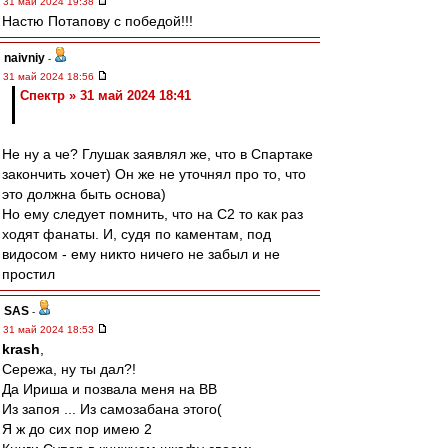
31 май 2024 19:38
Настю Потапову с победой!!!
naivniy
-
31 май 2024 18:56
Спектр » 31 май 2024 18:41
Не ну а че? Глушак заявлял же, что в Спартаке
закончить хочет) Он же не уточнял про то, что
это должна быть основа)
Но ему следует помнить, что на С2 то как раз
ходят фанаты. И, судя по каментам, под
видосом - ему никто ничего не забыл и не
простил
SAS
-
31 май 2024 18:53
krash
,
Сережа, ну ты дал?!
Да Ириша и позвала меня на ВВ
Из запоя ... Из самозабана этого(
Я ж до сих пор имею 2