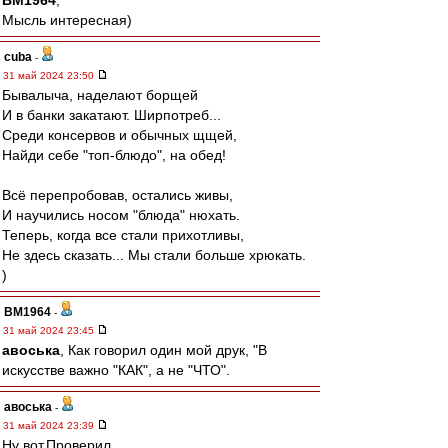
BM1964
,
Мысль интересная)
cuba
-
31 май 2024 23:50
Бывалыча, наделают борщей
И в банки закатают. Ширпотреб...
Среди консервов и обычных щщей,
Найди себе "топ-блюдо", на обед!
Всё перепробовав, остались живы,
И научились носом "блюда" нюхать.
Теперь, когда все стали прихотливы,
Не здесь сказать... Мы стали больше хрюкать.
)
BM1964
-
31 май 2024 23:45
авоська
, Как говорил один мой друк, "В
искусстве важно "КАК", а не "ЧТО".
авоська
-
31 май 2024 23:39
Ну вот.Проверил.