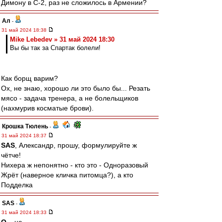
Димону в С-2, раз не сложилось в Армении?
Ал
-
31 май 2024 18:38
Mike Lebedev » 31 май 2024 18:30
Вы бы так за Спартак болели!
Как борщ варим?
Ох, не знаю, хорошо ли это было бы... Резать
мясо - задача тренера, а не болельщиков
(нахмурив косматые брови).
Крошка Тюлень
-
31 май 2024 18:37
SAS
, Александр, прошу, формулируйте ж
чётче!
Нихера ж непонятно - кто это - Одноразовый
Жрёт (наверное кличка питомца?), а кто
Подделка
SAS
-
31 май 2024 18:33