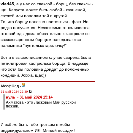
vlad45
, а у нас со свеклой - борщ, без свеклы -
щи. Капуста может быть любой - квашеной,
свежей или пополам той и другой.
То, что борщу полезно настояться - факт. Но
редко получается. Независимо от количества
готовой еды дома обязательно к кастрюле со
свежесваренным борщом наведываются
паломники "нуятолькотарелочку!"
Вот и в вышеописанном случае сварена была
пятилитровая кастрюлька борща. В надежде,
что хотя бы половина дойдет до положенных
кондиций. Аххха, щас))
МосфОлд
-
31 май 2024 22:39
нуль » 31 май 2024 15:14
Ахматова - это Ласковый Май русской
поэзии.
И всё же быть тебе третьим в моём
индивидуальном ИЛ. Мягкой посадки!