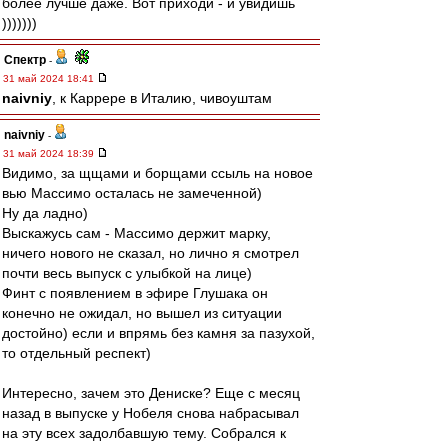
более лучше даже. Вот приходи - и увидишь
)))))))
Спектр
-
31 май 2024 18:41
naivniy
, к Каррере в Италию, чивоуштам
naivniy
-
31 май 2024 18:39
Видимо, за щщами и борщами ссыль на новое
вью Массимо осталась не замеченной)
Ну да ладно)
Выскажусь сам - Массимо держит марку,
ничего нового не сказал, но лично я смотрел
почти весь выпуск с улыбкой на лице)
Финт с появлением в эфире Глушака он
конечно не ожидал, но вышел из ситуации
достойно) если и впрямь без камня за пазухой,
то отдельный респект)
Интересно, зачем это Дениске? Еще с месяц
назад в выпуске у Нобеля снова набрасывал
на эту всех задолбавшую тему. Собрался к