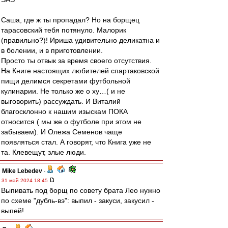
Саша, где ж ты пропадал? Но на борщец
тарасовский тебя потянуло. Малорик
(правильно?)! Ириша удивительно деликатна и
в болении, и в приготовлении.
Просто ты отвык за время своего отсутствия.
На Книге настоящих любителей спартаковской
пищи делимся секретами футбольной
кулинарии. Не только же о ху…( и не
выговорить) рассуждать. И Виталий
благосклонно к нашим изыскам ПОКА
относится ( мы же о футболе при этом не
забываем). И Олежа Семенов чаще
появляться стал. А говорят, что Книга уже не
та. Клевещут, злые люди.
Mike Lebedev
-
31 май 2024 18:45
Выпивать под борщ по совету брата Лео нужно
по схеме "дубль-вэ": выпил - закуси, закусил -
выпей!