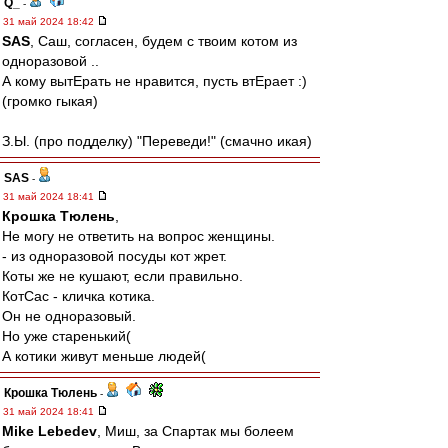
Q_
-
31 май 2024 18:42
SAS
, Саш, согласен, будем с твоим котом из
одноразовой ..
А кому вытЕрать не нравится, пусть втЕрает :)
(громко гыкая)
З.Ы. (про подделку) "Переведи!" (смачно икая)
SAS
-
31 май 2024 18:41
Крошка Тюлень
,
Не могу не ответить на вопрос женщины.
- из одноразовой посуды кот жрет.
Коты же не кушают, если правильно.
КотСас - кличка котика.
Он не одноразовый.
Но уже старенький(
А котики живут меньше людей(
Крошка Тюлень
-
31 май 2024 18:41
Mike Lebedev
, Миш, за Спартак мы болеем