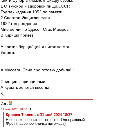
Книги Супер в книжном шкафу своем:
1 О вкусной и здоровой пищи.СССР.
Год так издания 1952 по памяти
2 Спартак. Энциклопедия.
1922 год рождения.
Мне ее лично Здасс - Стас Мамров -
В Кириши привез!
А против борща/щей я никак не мог
Устоять...
А Мессага Юлии про готовку добила!!!
Принципы принципами -
А Кушать хочется ввсегда!
-:)
Ал
-
31 май 2024 18:48
Крошка Тюлень » 31 май 2024 18:37
Нихера ж непонятно - кто это - Одноразовый
Жрёт (наверное кличка питомца?)