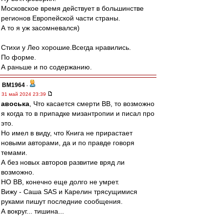
Московское время действует в большинстве
регионов Европейской части страны.
А то я уж засомневался)
Стихи у Лео хорошие.Всегда нравились.
По форме.
А раньше и по содержанию.
BM1964
-
31 май 2024 23:39
авоська
, Что касается смерти ВВ, то возможно
я когда то в припадке мизантропии и писал про
это.
Но имел в виду, что Книга не прирастает
новыми авторами, да и по правде говоря
темами.
А без новых авторов развитие вряд ли
возможно.
НО ВВ, конечно еще долго не умрет.
Вижу - Саша SAS и Карелин трясущимися
руками пишут последние сообщения.
А вокруг... тишина...