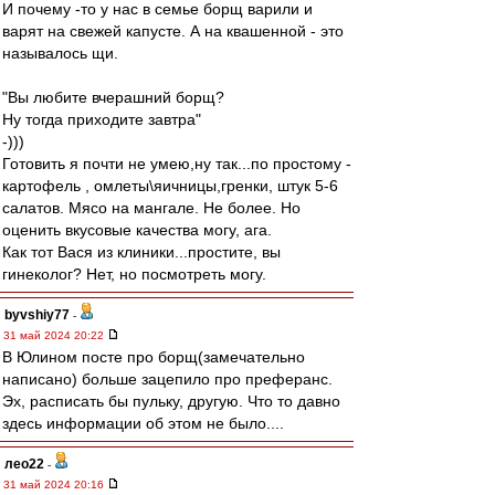
И почему -то у нас в семье борщ варили и
варят на свежей капусте. А на квашенной - это
называлось щи.
"Вы любите вчерашний борщ?
Ну тогда приходите завтра"
-)))
Готовить я почти не умею,ну так...по простому -
картофель , омлеты\яичницы,гренки, штук 5-6
салатов. Мясо на мангале. Не более. Но
оценить вкусовые качества могу, ага.
Как тот Вася из клиники...простите, вы
гинеколог? Нет, но посмотреть могу.
byvshiy77
-
31 май 2024 20:22
В Юлином посте про борщ(замечательно
написано) больше зацепило про преферанс.
Эх, расписать бы пульку, другую. Что то давно
здесь информации об этом не было....
лео22
-
31 май 2024 20:16