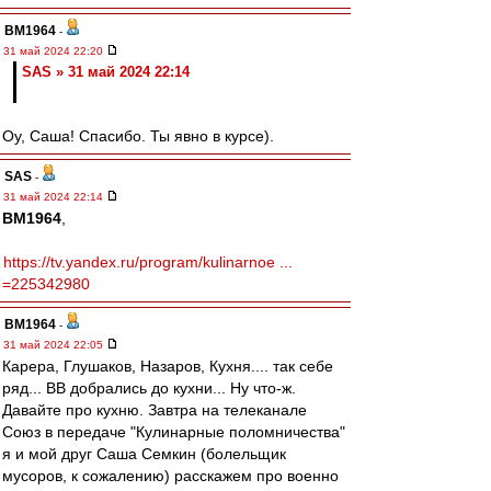
BM1964
-
31 май 2024 22:20
SAS » 31 май 2024 22:14
Оу, Саша! Спасибо. Ты явно в курсе).
SAS
-
31 май 2024 22:14
BM1964
,
https://tv.yandex.ru/program/kulinarnoe ...
=225342980
BM1964
-
31 май 2024 22:05
Карера, Глушаков, Назаров, Кухня.... так себе
ряд... ВВ добрались до кухни... Ну что-ж.
Давайте про кухню. Завтра на телеканале
Союз в передаче "Кулинарные поломничества"
я и мой друг Саша Семкин (болельщик
мусоров, к сожалению) расскажем про военно