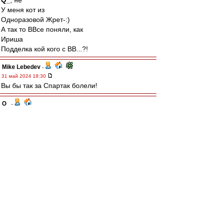
Q_
, не
У меня кот из
Одноразовой Жрет-:)
А так то ВВсе поняли, как
Ириша
Подделка кой кого с ВВ...?!
Mike Lebedev
-
31 май 2024 18:30
Вы бы так за Спартак болели!
Q_
-
31 май 2024 18:10
Крошка Тюлень
, Ирочка .. браво. Это туше! :)
Давай ещё борщечка .. "пожирней и погуще"!
(гыкая, вытерая рот ладошкой и потянувшись
за холодненьким пузырём, толкая Саню в бок ..
сдавайся, хвали больше чтобы потом посуду
не мыть)
Крошка Тюлень
-
31 май 2024 17:56
А ведь если притягивать к футболу (тож