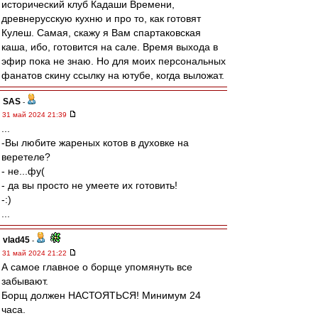
исторический клуб Кадаши Времени,
древнерусскую кухню и про то, как готовят
Кулеш. Самая, скажу я Вам спартаковская
каша, ибо, готовится на сале. Время выхода в
эфир пока не знаю. Но для моих персональных
фанатов скину ссылку на ютубе, когда выложат.
SAS
-
31 май 2024 21:39
...
-Вы любите жареных котов в духовке на
веретеле?
- не...фу(
- да вы просто не умеете их готовить!
-:)
...
vlad45
-
31 май 2024 21:22
А самое главное о борще упомянуть все
забывают.
Борщ должен НАСТОЯТЬСЯ! Минимум 24
часа.