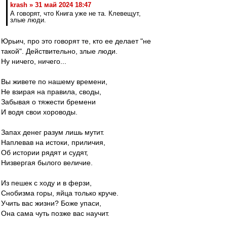
krash » 31 май 2024 18:47
А говорят, что Книга уже не та. Клевещут,
злые люди.
Юрьич, про это говорят те, кто ее делает "не
такой". Действительно, злые люди.
Ну ничего, ничего...
Вы живете по нашему времени,
Не взирая на правила, своды,
Забывая о тяжести бремени
И водя свои хороводы.
Запах денег разум лишь мутит.
Наплевав на истоки, приличия,
Об истории рядят и судят,
Низвергая былого величие.
Из пешек с ходу и в ферзи,
Снобизма горы, яйца только круче.
Учить вас жизни? Боже упаси,
Она сама чуть позже вас научит.