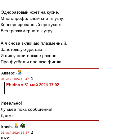
Одноразовый жрёт на кухне,
Многопрофильный спит в углу.
Консервированный протухнет
Без трёхкамерного к утру.
А я снова включаю плазменный,
Запотевшую достаю...
И пишу офигенское разное
Про футбол и про всю фигню…
Авверс
-
31 май 2024 18:47
Ehidna » 31 май 2024 17:02
Идеально!
Лучшее пока сообщение!
Данке.
krash
-
31 май 2024 18:47
SAS