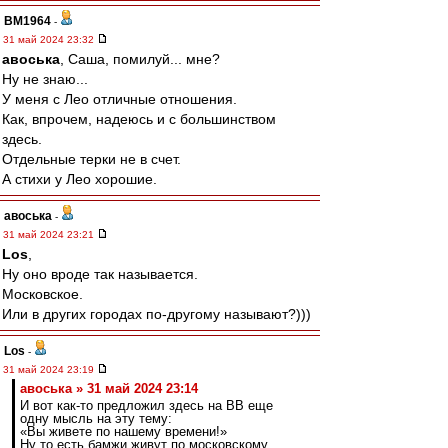
BM1964
-
31 май 2024 23:32
авоська
, Саша, помилуй... мне?
Ну не знаю...
У меня с Лео отличные отношения.
Как, впрочем, надеюсь и с большинством
здесь.
Отдельные терки не в счет.
А стихи у Лео хорошие.
авоська
-
31 май 2024 23:21
Los
,
Ну оно вроде так называется.
Московское.
Или в других городах по-другому называют?)))
Los
-
31 май 2024 23:19
авоська » 31 май 2024 23:14
И вот как-то предложил здесь на ВВ еще
одну мысль на эту тему:
«Вы живете по нашему времени!»
Ну то есть бамжи живут по московскому