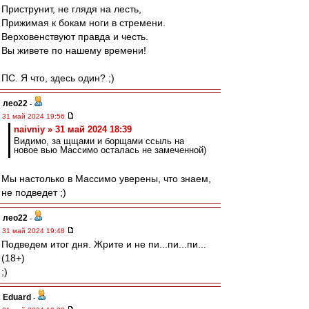
Приструнит, не глядя на лесть,
Прижимая к бокам ноги в стремени.
Верховенствуют правда и честь.
Вы живете по нашему времени!
ПС. Я что, здесь один? ;)
лео22
-
31 май 2024 19:56
naivniy » 31 май 2024 18:39
Видимо, за щщами и борщами ссыль на
новое вью Массимо осталась не замеченной)
Мы настолько в Массимо уверены, что знаем,
не подведет ;)
лео22
-
31 май 2024 19:48
Подведем итог дня. Жрите и не пи...пи...пи...
(18+)
;)
Eduard
-