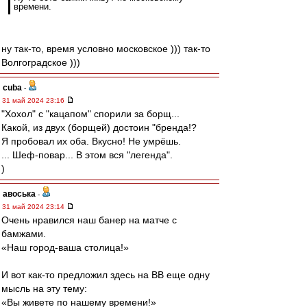
времени.
ну так-то, время условно московское ))) так-то
Волгоградское )))
cuba
-
31 май 2024 23:16
"Хохол" с "кацапом" спорили за борщ...
Какой, из двух (борщей) достоин "бренда!?
Я пробовал их оба. Вкусно! Не умрёшь.
... Шеф-повар... В этом вся "легенда".
)
авоська
-
31 май 2024 23:14
Очень нравился наш банер на матче с
бамжами.
«Наш город-ваша столица!»
И вот как-то предложил здесь на ВВ еще одну
мысль на эту тему:
«Вы живете по нашему времени!»