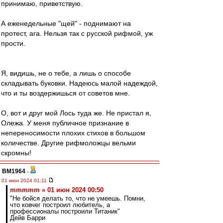
принимаю, приветствую.
А еженедельные "щей" - поднимают на
протест, ага. Нельзя так с русской рифмой, уж
прости.
Я, видишь, не о тебе, а лишь о способе
складывать буковки. Надеюсь малой надеждой,
что и ты воздержишься от советов мне.
О, вот и друг мой Лось туда же. Не пристал я,
Олежа. У меня публичное признание в
непереносимости плохих стихов в большом
количестве. Другие рифмоложцы вельми
скромны!
BM1964
-
01 июн 2024 01:11
mmmmm » 01 июн 2024 00:50
"Не бойся делать то, что не умеешь. Помни,
что ковчег построил любитель, а
профессионалы построили Титаник"
Дейв Барри