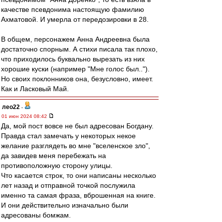
качестве псевдонима настоящую фамилию
Ахматовой. И умерла от передозировки в 28.
В общем, персонажем Анна Андреевна была
достаточно спорным. А стихи писала так плохо,
что приходилось буквально вырезать из них
хорошие куски (например "Мне голос был..").
Но своих поклонников она, безусловно, имеет.
Как и Ласковый Май.
лео22
-
01 июн 2024 08:42
Да, мой пост вовсе не был адресован Богдану.
Правда стал замечать у некоторых некое
желание разглядеть во мне "вселенское зло",
да завидев меня перебежать на
противоположную сторону улицы.
Что касается строк, то они написаны несколько
лет назад и отправной точкой послужила
именно та самая фраза, вброшенная на книге.
И они действительно изначально были
адресованы бомжам.