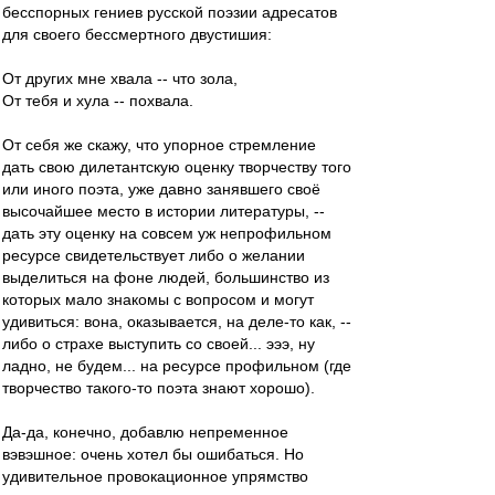
бесспорных гениев русской поэзии адресатов
для своего бессмертного двустишия:
От других мне хвала -- что зола,
От тебя и хула -- похвала.
От себя же скажу, что упорное стремление
дать свою дилетантскую оценку творчеству того
или иного поэта, уже давно занявшего своё
высочайшее место в истории литературы, --
дать эту оценку на совсем уж непрофильном
ресурсе свидетельствует либо о желании
выделиться на фоне людей, большинство из
которых мало знакомы с вопросом и могут
удивиться: вона, оказывается, на деле-то как, --
либо о страхе выступить со своей... эээ, ну
ладно, не будем... на ресурсе профильном (где
творчество такого-то поэта знают хорошо).
Да-да, конечно, добавлю непременное
вэвэшное: очень хотел бы ошибаться. Но
удивительное провокационное упрямство