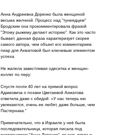
Анна Андреевна Доренко была женщиной
весьма желчной. Процесс над "тунеядцем"
Бродским она прокомментировала фразой
"Этому рыжему делают историю". Как это часто
бывает, данная фраза характеризует скорее
самого автора, чем объект его комментариев:
пиар для Ахматовой был ключевым элементом
успеха.
Не жалела завистливая одеситка и женщин-
коллег по перу:
Спустя почти 40 лет на прямой вопрос
Адамовича о поэзии Цветаевой Ахматова
ответила даже с обидой: «У нас теперь ею
увлекаются, очень ее любят, даже больше, чем
Пастернака."
Примечательно, что в Израиле у неё была
последовательница, которая писала под
псевдонимом "Анна Доренко", то есть взяла в