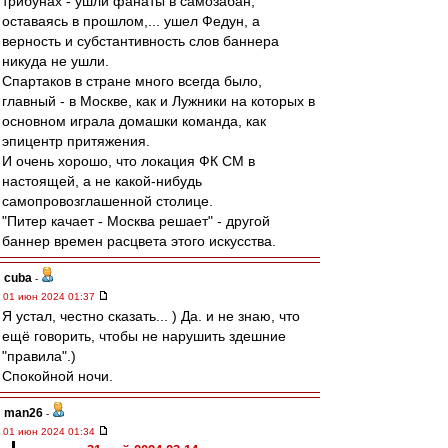
трибунах - ушли фанаты в самозабан,
оставаясь в прошлом,... ушел Федун, а
верность и субстантивность слов баннера
никуда не ушли.
Спартаков в стране много всегда было,
главный - в Москве, как и Лужники на которых в
основном играла домашки команда, как
эпицентр притяжения.
И очень хорошо, что локация ФК СМ в
настоящей, а не какой-нибудь
самопровозглашенной столице.
"Питер качает - Москва решает" - другой
баннер времен расцвета этого искусства.
cuba
-
01 июн 2024 01:37
Я устал, честно сказать... ) Да. и не знаю, что
ещё говорить, чтобы не нарушить здешние
"правила".)
Спокойной ночи.
man26
-
01 июн 2024 01:34