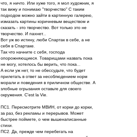
что, я ничто. Или хуже того, я мол художник, я
так вижу и понимаю "творчество" С таким
подходом можно зайти в картинную галерею,
измазать картины коричневым веществом и
сказать - это творчество. Вот только это не
творчество. И пахнет...
Вот уж во истину, люби Спартак в себе, а не
себя в Спартаке.
Так что начните с себя, господа
опорожняющиеся. Товарищами назвать пока
не могу, хотелось бы верить, что пока...
А если уж нет, то не обессудьте, что будет
прилетать в ответ за несоблюдением норм
морали и поведения в приличном обществе. А
злобные огрызания оставьте для своего
окружения. С'est la Vie.
ПС1. Пересмотрите МВИН, от корки до корки,
за раз, без рекламы и перерывов. Может
быстрее поймете, о чем вышенаписанные
стихи.
ПС2. Да, прежде чем перебегать на