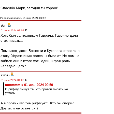
Спасибо Марк, сегодня ты хорош!
Редактировалось 01 июн 2024 01:12
Ал
-
01 июн 2024 01:04
Хоть был сантехником Гаврила, Гавриле дали
стих писать...
Помнится, даже Боккетти и Кутепова ставили в
атаку. Упражнения полезны бывают. Не помню,
забили они в итоге хоть один, играя роль
нападающего?
cuba
-
01 июн 2024 01:03
mmmmm » 01 июн 2024 00:50
В рифму пишут те, кто прозой писать не
умеет.
А в прозу - кто "не рифмует". Кто бы спорил...
Других и не остаётся.)