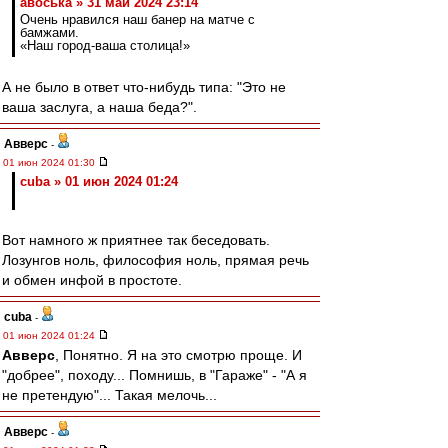
авоська » 31 май 2024 23:14
Очень нравился наш банер на матче с
бамжами.
«Наш город-ваша столица!»
А не было в ответ что-нибудь типа: "Это не
ваша заслуга, а наша беда?".
Авверс
-
01 июн 2024 01:30
cuba » 01 июн 2024 01:24
Вот намного ж приятнее так беседовать.
Лозунгов ноль, философия ноль, прямая речь
и обмен инфой в простоте.
cuba
-
01 июн 2024 01:24
Авверс
, Понятно. Я на это смотрю проще. И
"добрее", походу... Помнишь, в "Гараже" - "А я
не претендую"... Такая мелочь...
Авверс
-