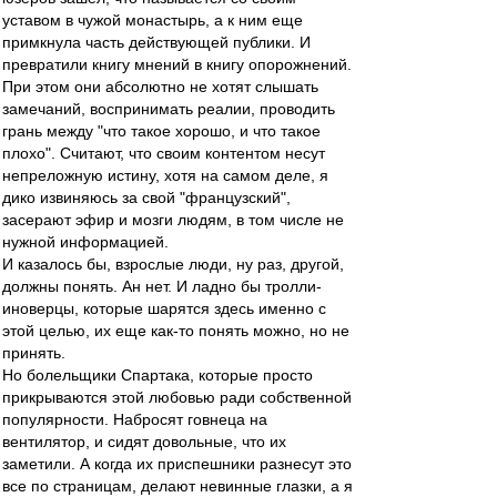
уставом в чужой монастырь, а к ним еще
примкнула часть действующей публики. И
превратили книгу мнений в книгу опорожнений.
При этом они абсолютно не хотят слышать
замечаний, воспринимать реалии, проводить
грань между "что такое хорошо, и что такое
плохо". Считают, что своим контентом несут
непреложную истину, хотя на самом деле, я
дико извиняюсь за свой "французский",
засерают эфир и мозги людям, в том числе не
нужной информацией.
И казалось бы, взрослые люди, ну раз, другой,
должны понять. Ан нет. И ладно бы тролли-
иноверцы, которые шарятся здесь именно с
этой целью, их еще как-то понять можно, но не
принять.
Но болельщики Спартака, которые просто
прикрываются этой любовью ради собственной
популярности. Набросят говнеца на
вентилятор, и сидят довольные, что их
заметили. А когда их приспешники разнесут это
все по страницам, делают невинные глазки, а я