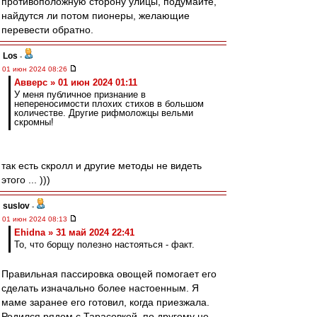
противоположную сторону улицы, подумайте,
найдутся ли потом пионеры, желающие
перевести обратно.
Los
-
01 июн 2024 08:26
Авверс » 01 июн 2024 01:11
У меня публичное признание в
непереносимости плохих стихов в большом
количестве. Другие рифмоложцы вельми
скромны!
так есть скролл и другие методы не видеть
этого ... )))
suslov
-
01 июн 2024 08:13
Ehidna » 31 май 2024 22:41
То, что борщу полезно настояться - факт.
Правильная пассировка овощей помогает его
сделать изначально более настоенным. Я
маме заранее его готовил, когда приезжала.
Родился рядом с Тарасовкой, по другому не