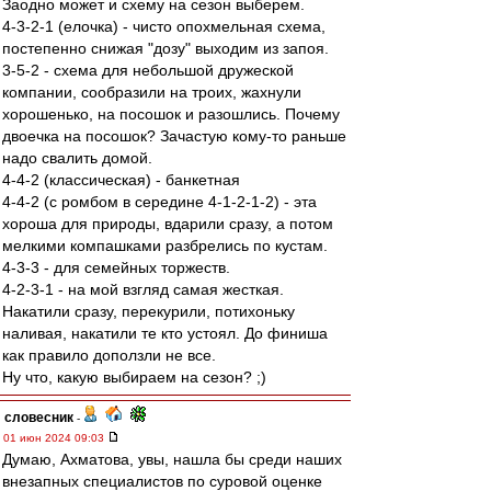
Заодно может и схему на сезон выберем.
4-3-2-1 (елочка) - чисто опохмельная схема,
постепенно снижая "дозу" выходим из запоя.
3-5-2 - схема для небольшой дружеской
компании, сообразили на троих, жахнули
хорошенько, на посошок и разошлись. Почему
двоечка на посошок? Зачастую кому-то раньше
надо свалить домой.
4-4-2 (классическая) - банкетная
4-4-2 (с ромбом в середине 4-1-2-1-2) - эта
хороша для природы, вдарили сразу, а потом
мелкими компашками разбрелись по кустам.
4-3-3 - для семейных торжеств.
4-2-3-1 - на мой взгляд самая жесткая.
Накатили сразу, перекурили, потихоньку
наливая, накатили те кто устоял. До финиша
как правило доползли не все.
Ну что, какую выбираем на сезон? ;)
словесник
-
01 июн 2024 09:03
Думаю, Ахматова, увы, нашла бы среди наших
внезапных специалистов по суровой оценке