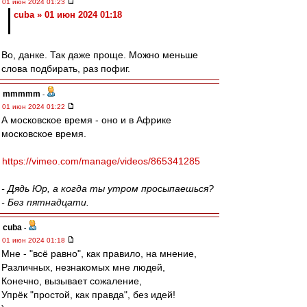
01 июн 2024 01:23
cuba » 01 июн 2024 01:18
Во, данке. Так даже проще. Можно меньше
слова подбирать, раз пофиг.
mmmmm
-
01 июн 2024 01:22
А московское время - оно и в Африке
московское время.
https://vimeo.com/manage/videos/865341285
- Дядь Юр, а когда ты утром просыпаешься?
- Без пятнадцати.
cuba
-
01 июн 2024 01:18
Мне - "всё равно", как правило, на мнение,
Различных, незнакомых мне людей,
Конечно, вызывает сожаление,
Упрёк "простой, как правда", без идей!