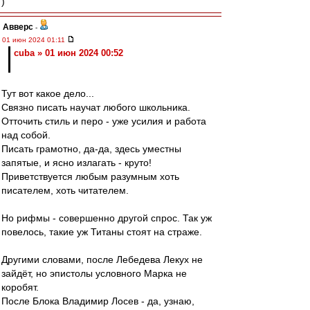
)
Авверс
-
01 июн 2024 01:11
cuba » 01 июн 2024 00:52
Тут вот какое дело...
Связно писать научат любого школьника.
Отточить стиль и перо - уже усилия и работа
над собой.
Писать грамотно, да-да, здесь уместны
запятые, и ясно излагать - круто!
Приветствуется любым разумным хоть
писателем, хоть читателем.
Но рифмы - совершенно другой спрос. Так уж
повелось, такие уж Титаны стоят на страже.
Другими словами, после Лебедева Лекух не
зайдёт, но эпистолы условного Марка не
коробят.
После Блока Владимир Лосев - да, узнаю,