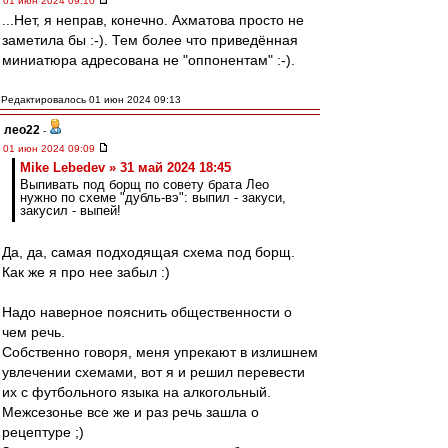
01 июн 2024 09:10
...Нет, я неправ, конечно. Ахматова просто не
заметила бы :-). Тем более что приведённая
миниатюра адресована не "оппонентам" :-).
Редактировалось 01 июн 2024 09:13
лео22
-
01 июн 2024 09:09
Mike Lebedev » 31 май 2024 18:45
Выпивать под борщ по совету брата Лео
нужно по схеме "дубль-вэ": выпил - закуси,
закусил - выпей!
Да, да, самая подходящая схема под борщ.
Как же я про нее забыл :)
Надо наверное пояснить общественности о
чем речь.
Собственно говоря, меня упрекают в излишнем
увлечении схемами, вот я и решил перевести
их с футбольного языка на алкогольный.
Межсезонье все же и раз речь зашла о
рецептуре ;)