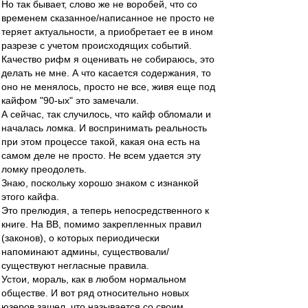
Но так бывает, слово же не воробей, что со
временем сказанное/написанное не просто не
теряет актуальности, а приобретает ее в ином
разрезе с учетом происходящих событий.
Качество рифм я оценивать не собираюсь, это
делать не мне. А что касается содержания, то
оно не менялось, просто не все, живя еще под
кайфом "90-ых" это замечали.
А сейчас, так случилось, что кайф обломали и
началась ломка. И воспринимать реальность
при этом процессе такой, какая она есть на
самом деле не просто. Не всем удается эту
ломку преодолеть.
Знаю, поскольку хорошо знаком с изнанкой
этого кайфа.
Это прелюдия, а теперь непосредственного к
книге. На ВВ, помимо закрепленных правил
(законов), о которых периодически
напоминают админы, существовали/
существуют негласные правила.
Устои, мораль, как в любом нормальном
обществе. И вот ряд относительно новых
юзеров зашел, что называется со своим