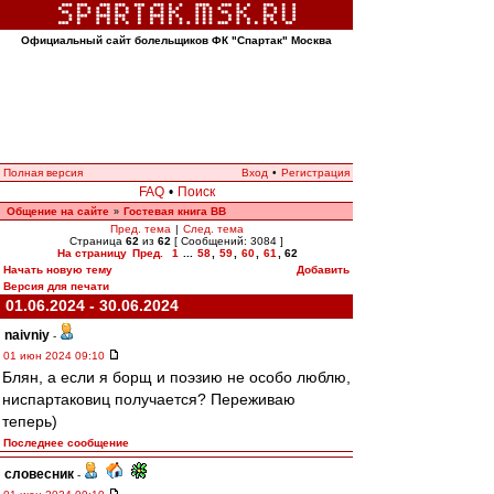
Официальный сайт болельщиков ФК "Спартак" Москва
Полная версия
Вход
•
Регистрация
FAQ
•
Поиск
Общение на сайте
Гостевая книга ВВ
»
Пред. тема
|
След. тема
Страница
62
из
62
[ Сообщений: 3084 ]
На страницу
Пред.
1
...
58
,
59
,
60
,
61
,
62
Начать новую тему
Добавить
Версия для печати
01.06.2024 - 30.06.2024
naivniy
-
01 июн 2024 09:10
Блян, а если я борщ и поэзию не особо люблю,
ниспартаковиц получается? Переживаю
теперь)
Последнее сообщение
словесник
-