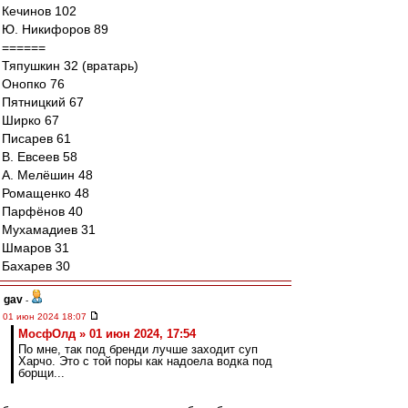
Кечинов 102
Ю. Никифоров 89
======
Тяпушкин 32 (вратарь)
Онопко 76
Пятницкий 67
Ширко 67
Писарев 61
В. Евсеев 58
А. Мелёшин 48
Ромащенко 48
Парфёнов 40
Мухамадиев 31
Шмаров 31
Бахарев 30
gav
-
01 июн 2024 18:07
МосфОлд » 01 июн 2024, 17:54
По мне, так под бренди лучше заходит суп
Харчо. Это с той поры как надоела водка под
борщи...