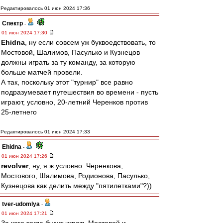
Редактировалось 01 июн 2024 17:36
Спектр
-
01 июн 2024 17:30
Ehidna
, ну если совсем уж буквоедствовать, то
Мостовой, Шалимов, Пасулько и Кузнецов
должны играть за ту команду, за которую
больше матчей провели.
А так, поскольку этот "турнир" все равно
подразумевает путешествия во времени - пусть
играют, условно, 20-летний Черенков против
25-летнего
Редактировалось 01 июн 2024 17:33
Ehidna
-
01 июн 2024 17:26
revolver
, ну, я ж условно. Черенкова,
Мостового, Шалимова, Родионова, Пасулько,
Кузнецова как делить между "пятилетками"?))
tver-udomlya
-
01 июн 2024 17:21