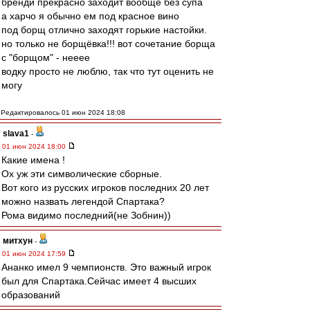
бренди прекрасно заходит вообще без супа
а харчо я обычно ем под красное вино
под борщ отлично заходят горькие настойки.
но только не борщёвка!!! вот сочетание борща
с "борщом" - нееее
водку просто не люблю, так что тут оценить не
могу
Редактировалось 01 июн 2024 18:08
slava1
-
01 июн 2024 18:00
Какие имена !
Ох уж эти символические сборные.
Вот кого из русских игроков последних 20 лет
можно назвать легендой Спартака?
Рома видимо последний(не Зобнин))
митхун
-
01 июн 2024 17:59
Ананко имел 9 чемпионств. Это важный игрок
был для Спартака.Сейчас имеет 4 высших
образований