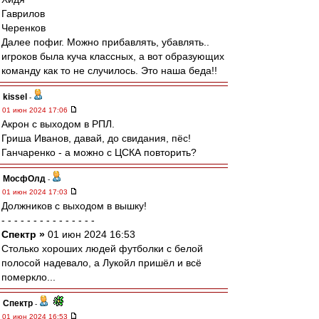
Гаврилов
Черенков
Далее пофиг. Можно прибавлять, убавлять..
игроков была куча классных, а вот образующих
команду как то не случилось. Это наша беда!!
kissel
-
01 июн 2024 17:06
Акрон с выходом в РПЛ.
Гриша Иванов, давай, до свидания, пёс!
Ганчаренко - а можно с ЦСКА повторить?
МосфОлд
-
01 июн 2024 17:03
Должников с выходом в вышку!
- - - - - - - - - - - - - - -
Спектр »
01 июн 2024 16:53
Столько хороших людей футболки с белой
полосой надевало, а Лукойл пришёл и всё
померкло...
Спектр
-
01 июн 2024 16:53