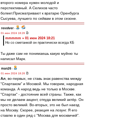
второго номера нужен молодой и
перспективный. А Селихов часто
болеет.Присматривают к вратарю Оренбурга
Сысуева, лучшего по сейвам в этом сезоне.
revolver
-
01 июн 2024 18:26
mmmmm » 01 июн 2024 18:21
Но со сметанкой он практически всегда КБ
Ты даже сам не понимаешь какую муйню ты
написал Марк.
man26
-
01 июн 2024 18:26
Ал
, во-первых, не ставь знак равенства между
"Спартаком" и Москвой. Мы говорим, народная
команда. А народ ведь не только в Москве.
"Спартак" - достояние всей страны. Также, как
мы не делаем акцент, откуда великий актёр. Он
просто великий. Во-вторых, это не был наезд
на Москву. Скорее, реакция на лозунг. Я его
ставлю в один ряд с "Москва для москвичей".