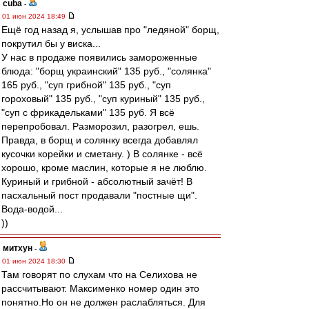
cuba
-
01 июн 2024 18:49
Ещё год назад я, услышав про "ледяной" борщ,
покрутил бы у виска...
У нас в продаже появились замороженные
блюда: "борщ украинский" 135 руб., "солянка"
165 руб., "суп грибной" 135 руб., "суп
гороховый" 135 руб., "суп куриный" 135 руб.,
"суп с фрикадельками" 135 руб. Я всё
перепробовал. Разморозил, разогрел, ешь.
Правда, в борщ и солянку всегда добавлял
кусочки корейки и сметану. ) В солянке - всё
хорошо, кроме маслин, которые я не люблю.
Куриный и грибной - абсолютный зачёт! В
пасхальный пост продавали "постные щи".
Вода-водой...
))
митхун
-
01 июн 2024 18:30
Там говорят по слухам что на Селихова не
рассчитывают. Максименко номер один это
понятно.Но он не должен раслабляться. Для