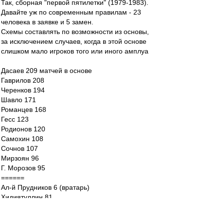
Так, сборная "первой пятилетки" (1979-1983).
Давайте уж по современным правилам - 23
человека в заявке и 5 замен.
Схемы составлять по возможности из основы,
за исключением случаев, когда в этой основе
слишком мало игроков того или иного амплуа
Дасаев 209 матчей в основе
Гаврилов 208
Черенков 194
Шавло 171
Романцев 168
Гесс 123
Родионов 120
Самохин 108
Сочнов 107
Мирзоян 96
Г. Морозов 95
======
Ал-й Прудников 6 (вратарь)
Хидиятуллин 81
Ярцев 68
Швецов 64