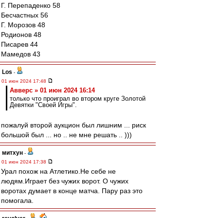
Г. Перепаденко 58
Бесчастных 56
Г. Морозов 48
Родионов 48
Писарев 44
Мамедов 43
Los
-
01 июн 2024 17:48
Авверс » 01 июн 2024 16:14
только что проиграл во втором круге Золотой
Девятки "Своей Игры".
пожалуй второй аукцион был лишним ... риск
большой был ... но .. не мне решать .. )))
митхун
-
01 июн 2024 17:38
Урал похож на Атлетико.Не себе не
людям.Играет без чужих ворот. О чужих
воротах думает в конце матча. Пару раз это
помогала.