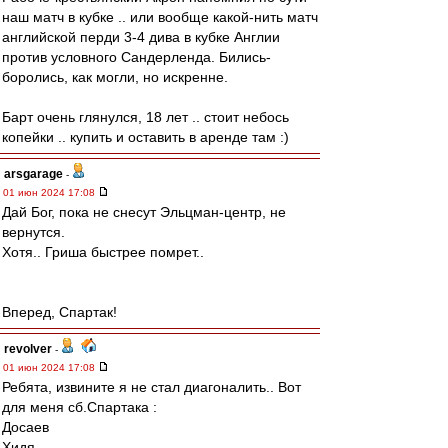
наш матч в кубке .. или вообще какой-нить матч
английской перди 3-4 дива в кубке Англии
против условного Сандерленда. Бились-
боролись, как могли, но искренне.
Барт очень глянулся, 18 лет .. стоит небось
копейки .. купить и оставить в аренде там :)
arsgarage
-
01 июн 2024 17:08
Дай Бог, пока не снесут Эльцман-центр, не
вернутся.
Хотя.. Гриша быстрее помрет..
Вперед, Спартак!
revolver
-
01 июн 2024 17:08
Ребята, извините я не стал диагоналить.. Вот
для меня сб.Спартака :
Досаев
Хидя