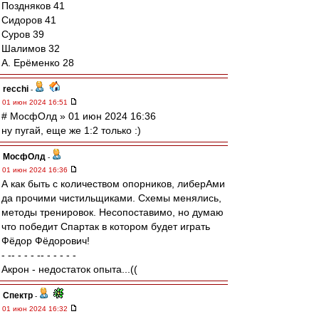
Поздняков 41
Сидоров 41
Суров 39
Шалимов 32
А. Ерёменко 28
recchi
-
01 июн 2024 16:51
# МосфОлд » 01 июн 2024 16:36
ну пугай, еще же 1:2 только :)
МосфОлд
-
01 июн 2024 16:36
А как быть с количеством опорников, либерАми
да прочими чистильщиками. Схемы менялись,
методы тренировок. Несопоставимо, но думаю
что победит Спартак в котором будет играть
Фёдор Фёдорович!
- -- - - - -- - - - - -
Акрон - недостаток опыта...((
Спектр
-
01 июн 2024 16:32