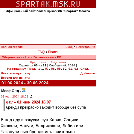
Официальный сайт болельщиков ФК "Спартак" Москва
Полная версия
Вход
•
Регистрация
FAQ
•
Поиск
Общение на сайте
Гостевая книга ВВ
»
Пред. тема
|
След. тема
Страница
60
из
62
[ Сообщений: 3084 ]
На страницу
Пред.
1
...
57
,
58
,
59
,
60
,
61
,
62
След.
Начать новую тему
Добавить
Версия для печати
01.06.2024 - 30.06.2024
МосфОлд
-
01 июн 2024 18:51
gav » 01 июн 2024 18:07
бренди прекрасно заходит вообще без супа
Я под еду и закуски: суп Харчо, Сациви,
Хинкали, Надуги, Бадриджани, Лобио или
Чакапули пью бренди исключительно