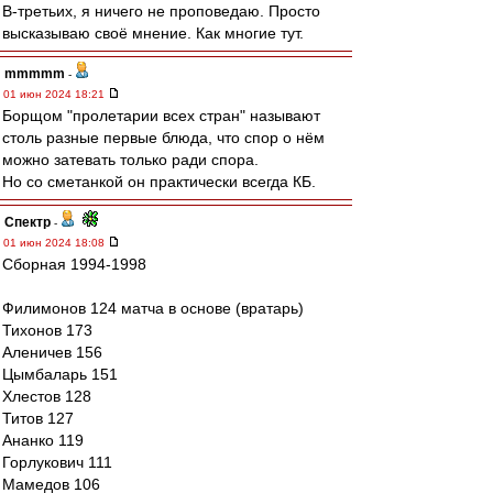
В-третьих, я ничего не проповедаю. Просто
высказываю своё мнение. Как многие тут.
mmmmm
-
01 июн 2024 18:21
Борщом "пролетарии всех стран" называют
столь разные первые блюда, что спор о нём
можно затевать только ради спора.
Но со сметанкой он практически всегда КБ.
Спектр
-
01 июн 2024 18:08
Сборная 1994-1998
Филимонов 124 матча в основе (вратарь)
Тихонов 173
Аленичев 156
Цымбаларь 151
Хлестов 128
Титов 127
Ананко 119
Горлукович 111
Мамедов 106