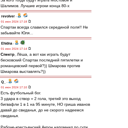
За кого тогда будут играть Мостовой и
Шалимов. Лучшие игроки конца 80-х
revolver
-
01 июн 2024 17:18
Спартак всегда славился серединой поля!! Не
забывайте Юля...
Ehidna
-
01 июн 2024 17:14
Спектр
, Лёша, а вот как играть будут
бесковский Спартак последней пятилетки и
романцевский первой?)) Шмарова против
Шмарова выставлять?))
Q_
-
01 июн 2024 17:10
Есть футбольный бог.
3 удара в створ = 2 гола, третий это выход
бигвафли 1 в 1 на 95 минуте, НО гриша иванов
давай до свиданья, до не скорого надеемся
свиданья.
Рабоче-крестьянский Акрон напомнил по сути