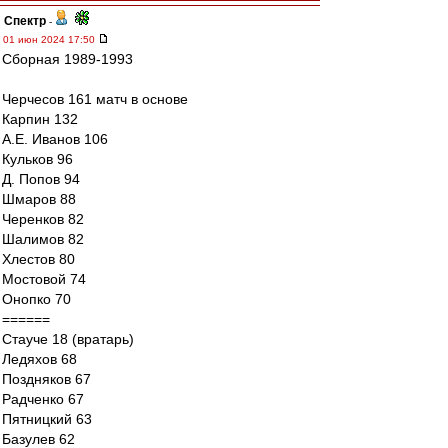
Спектр
-
01 июн 2024 17:50
Сборная 1989-1993
Черчесов 161 матч в основе
Карпин 132
А.Е. Иванов 106
Кульков 96
Д. Попов 94
Шмаров 88
Черенков 82
Шалимов 82
Хлестов 80
Мостовой 74
Онопко 70
======
Стауче 18 (вратарь)
Ледяхов 68
Поздняков 67
Радченко 67
Пятницкий 63
Базулев 62