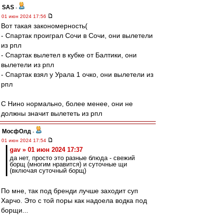
SAS
-
01 июн 2024 17:56
Вот такая закономерность(
- Спартак проиграл Сочи в Сочи, они вылетели
из рпл
- Спартак вылетел в кубке от Балтики, они
вылетели из рпл
- Спартак взял у Урала 1 очко, они вылетели из
рпл
С Нино нормально, более менее, они не
должны значит вылететь из рпл
МосфОлд
-
01 июн 2024 17:54
gav » 01 июн 2024 17:37
да нет, просто это разные блюда - свежий
борщ (многим нравится) и суточные щи
(включая суточный борщ)
По мне, так под бренди лучше заходит суп
Харчо. Это с той поры как надоела водка под
борщи...