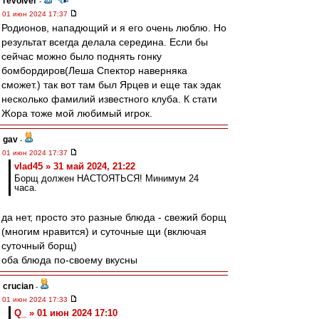
revolver
-
01 июн 2024 17:37
Родионов, нападющий и я его очень люблю. Но
результат всегда делала середина. Если бы
сейчас можно было поднять гонку
бомбордиров(Леша Спектор наверняка
сможет.) так вот там был Ярцев и еще так эдак
несколько фамилий известного клуба. К стати
Жора тоже мой любимый игрок.
gav
-
01 июн 2024 17:37
vlad45 » 31 май 2024, 21:22
Борщ должен НАСТОЯТЬСЯ! Минимум 24
часа.
да нет, просто это разные блюда - свежий борщ
(многим нравится) и суточные щи (включая
суточный борщ)
оба блюда по-своему вкусны
crucian
-
01 июн 2024 17:33
Q_ » 01 июн 2024 17:10