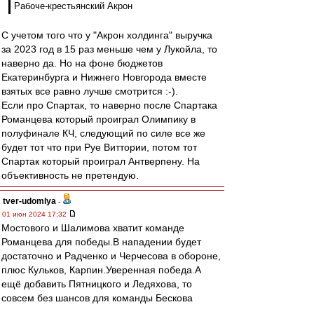
Рабоче-крестьянский Акрон
С учетом того что у "Акрон холдинга" выручка
за 2023 год в 15 раз меньше чем у Лукойла, то
наверно да. Но на фоне бюджетов
Екатеринбурга и Нижнего Новгорода вместе
взятых все равно лучше смотрится :-).
Если про Спартак, то наверно после Спартака
Романцева который проиграл Олимпику в
полуфинале КЧ, следующий по силе все же
будет тот что при Руе Виттории, потом тот
Спартак который проиграл Антверпену. На
объективность не претендую.
tver-udomlya
-
01 июн 2024 17:32
Мостового и Шалимова хватит команде
Романцева для победы.В нападении будет
достаточно и Радченко и Черчесова в обороне,
плюс Кульков, Карпин.Уверенная победа.А
ещё добавить Пятницкого и Ледяхова, то
совсем без шансов для команды Бескова