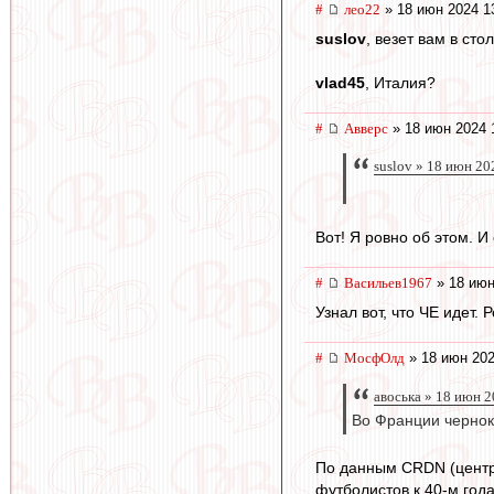
#
лео22
» 18 июн 2024 1
suslov
, везет вам в сто
vlad45
, Италия?
#
Авверс
» 18 июн 2024 
suslov » 18 июн 20
Вот! Я ровно об этом. И
#
Васильев1967
» 18 июн
Узнал вот, что ЧЕ идет
#
МосфОлд
» 18 июн 202
авоська » 18 июн 2
Во Франции черно
По данным CRDN (центр 
футболистов к 40-м год