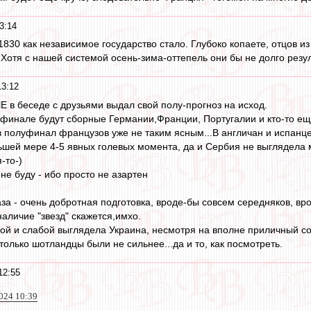
3:14
в 1830 как независимое государство стало. Глубоко копаете, отцов
 Хотя с нашей системой осень-зима-оттепель они бы не долго резул
13:12
 в беседе с друзьями выдал свой полу-прогноз на исход.
финале будут сборные Германии,Франции, Португалии и кто-то еще,
 полуфинал французов уже не таким ясным...В англичан и испанце
шей мере 4-5 явных голевых момента, да и Сербия не выглядела 
-то-)
 не буду - ибо просто не азартен
аза - очень добротная подготовка, вроде-бы совсем середняков, в
наличие "звезд" скажется,имхо.
й и слабой выглядела Украина, несмотря на вполне приличный сост
олько шотландцы были не сильнее...да и то, как посмотреть.
12:55
024 10:39