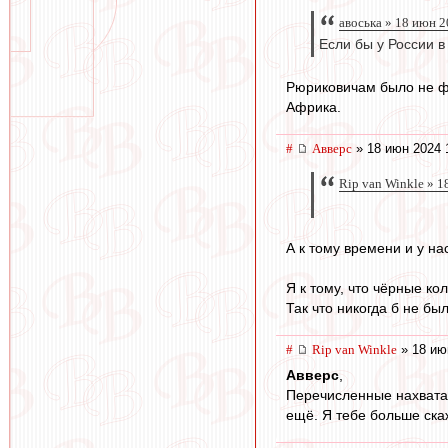
авоська » 18 июн 2
Если бы у России 
Рюриковичам было не фл
Африка.
#
Авверс
» 18 июн 2024 
Rip van Winkle » 1
А к тому времени и у на
Я к тому, что чёрные ко
Так что никогда б не б
#
Rip van Winkle
» 18 ию
Авверс
,
Перечисленные нахватали
ещё. Я тебе больше ска