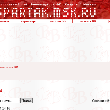
оманда
карта мира
магазин ВВ
гостевая ВВ
ф
вая книга ВВ
24
Сообщений:
4 14:16