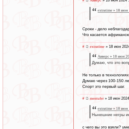
#
Авверс
» 18 июн 2024 
extratime » 18 июн
Сроки - дело неблагода
Что касается африкански
#
extratime
» 18 июн 202
Авверс » 18 июн 2
Думаю, что это воп
Не только в технологиях
Думаю через 100-150 ле
Спорт это первый шаг.
#
mentufer
» 18 июн 2024
extratime » 18 июн
Нынешние негры ин
с чего вы это взяли? ум