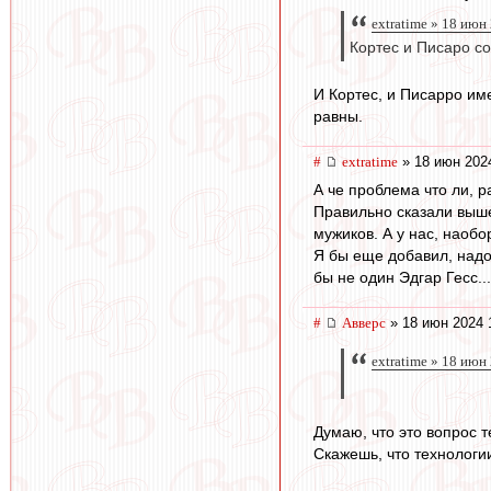
extratime » 18 июн
Кортес и Писаро с
И Кортес, и Писарро им
равны.
#
extratime
» 18 июн 202
А че проблема что ли, 
Правильно сказали выше
мужиков. А у нас, наоб
Я бы еще добавил, надо
бы не один Эдгар Гесс...
#
Авверс
» 18 июн 2024 
extratime » 18 июн
Думаю, что это вопрос т
Скажешь, что технологии