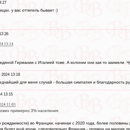
3:27
лицах, у вас оттепель бывает :)
13:26
24 13:14
 единой Германии с Италией тоже. А колонии они как-то заимели. Ч
 2024 13:18
. Редчайший для меня случай - большая симпатия и благодарность р
4 13:15
024 11:03
кожих примерно 3% населения.
рождаемости) во Франции, начиная с 2020 года, более половины 
ам будет ещё круче, следовательно Франция - гегемон на многие д