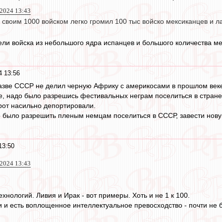
 2024 13:43
о своим 1000 войском легко громил 100 тыс войско мексиканцев и 
ели войска из небольшого ядра испанцев и большого количества м
4 13:56
разве СССР не делил черную Африку с америкосами в прошлом век
, надо было разрешись фестивальных неграм поселиться в стране
орот насильно депортировали.
 было разрешить пленым немцам поселиться в СССР, завести новую
13:50
 2024 13:43
ехнологий. Ливия и Ирак - вот примеры. Хоть и не 1 к 100.
 и есть воплощенное интеллектуальное превосходство - почти не бу