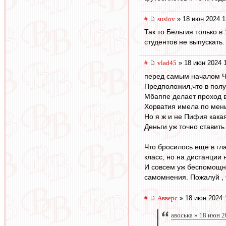
#
suslov
» 18 июн 2024 1
Так то Бельгия только 
студентов не выпускать.
#
vlad45
» 18 июн 2024 
перед самым началом ЧЕ
Предположил,что в полу
Мбаппе делает проход в
Хорватия имела по мень
Но я ж и не Пифия какая
Деньги уж точно ставить
Что бросилось еще в гл
класс, но на дистанции 
И совсем уж беспомощно
самомнения. Пожалуй , т
#
Авверс
» 18 июн 2024 
авоська » 18 июн 2