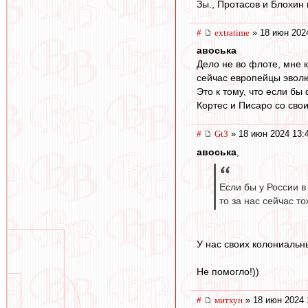
Зы., Протасов и Блохин 
#
extratime
» 18 июн 202
авоська
Дело не во флоте, мне 
сейчас европейцы эволю
Это к тому, что если б
Кортес и Писаро со сво
#
Gt3
» 18 июн 2024 13:
авоська
,
Если бы у России 
то за нас сейчас т
У нас своих колониальны
Не помогло!))
#
митхун
» 18 июн 2024 