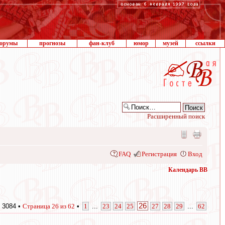
орумы
прогнозы
фан-клуб
юмор
музей
ссылки
Расширенный поиск
FAQ
Регистрация
Вход
Календарь ВВ
26
 3084 •
Страница
26
из
62
•
1
...
23
24
25
27
28
29
...
62