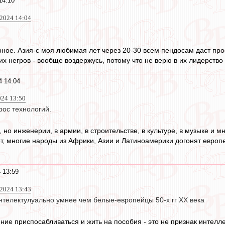
14:10
 2024 14:04
рное. Азия-с моя любимая лет через 20-30 всем пендосам даст про
х негров - вообще воздержусь, потому что не верю в их лидерство и
4 14:04
024 13:50
рос технологий.
, но инженерии, в армии, в строительстве, в культуре, в музыке и м
т, многие народы из Африки, Азии и Латиноамерики догонят европ
 13:59
 2024 13:43
телектулуально умнее чем белые-европейцы 50-х гг ХХ века
ение приспосабливаться и жить на пособия - это не признак интелл