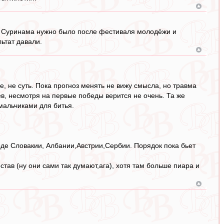
 из Суринама нужно было после фестиваля молодёжи и
ьтат давали.
 не суть. Пока прогноз менять не вижу смысла, но травма
в, несмотря на первые победы верится не очень. Та же
мальчиками для битья.
роде Словакии, Албании,Австрии,Сербии. Порядок пока бьет
ав (ну они сами так думают,ага), хотя там больше пиара и