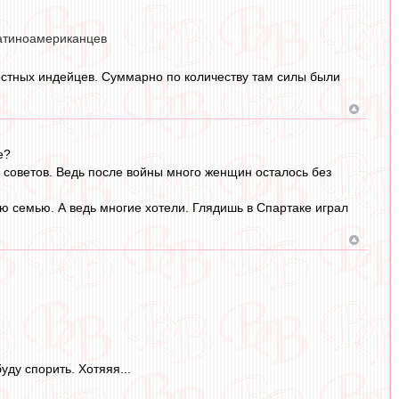
латиноамериканцев
естных индейцев. Суммарно по количеству там силы были
е?
 советов. Ведь после войны много женщин осталось без
 семью. А ведь многие хотели. Глядишь в Спартаке играл
ду спорить. Хотяяя...