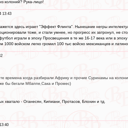
из колоний? Рука-лицо!
4 13:43
кажется здесь играет "Эффект Флинта". Нынешние негры интелекту
ционировали тоже, и стали умнее, но прогресс их затронул, не с
ы футбол играли в эпоху Просвещения в те же 16-17 века или в эпо
им 1000 войском легко громил 100 тыс войско мексиканцев и латин
42
в те времена когда разбирали Африку и прочие Суринамы на колони
оже бы бегали Мбаппе,Сака и Промес)
х хватало - Оганесян, Кипиани, Протасов, Блохин и тд.
13:40