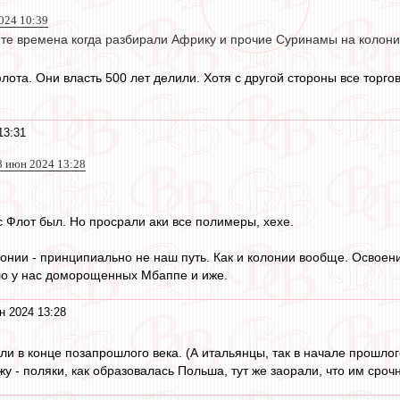
024 10:39
в те времена когда разбирали Африку и прочие Суринамы на колони
ота. Они власть 500 лет делили. Хотя с другой стороны все торг
13:31
8 июн 2024 13:28
с Флот был. Но просрали аки все полимеры, хехе.
лонии - принципиально не наш путь. Как и колонии вообще. Освоени
ыло у нас доморощенных Мбаппе и иже.
н 2024 13:28
 в конце позапрошлого века. (А итальянцы, так в начале прошлого)
жу - поляки, как образовалась Польша, тут же заорали, что им сро