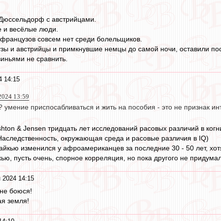
 Дюссельдорф с австрийцами.
 и весёлые люди.
 французов совсем нет среди болельщиков.
зы и австрийцы и примкнувшие немцы до самой ночи, оставили пос
иньями не сравнить.
4 14:15
2024 13:59
и? умение приспосабливаться и жить на пособия - это не признак ин
shton & Jensen тридцать лет исследований расовых различий в ког
- Наследственность, окружающая среда и расовые различия в IQ)
 айкью изменился у афроамериканцев за последние 30 - 50 лет, хо
кью, пусть очень, спорное корреляция, но пока другого не придума
 2024 14:15
 не боюся!
ая земля!