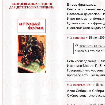
СБОР ДЕНЕЖНЫХ СРЕДСТВ
В тему французов.
ДЛЯ ДЕТЕЙ ТОЛИКА ГЕРЦЫНА
Вчера заполонили весь
Настолько дружелюбные
И вот почему то тёмных
Гуляли вместе и францу
С английскими быдло-св
#
extratime
» 18 июн 202
mentufer » 18 июн 
с чего вы это взял
Есть исследования, (Ru
И критика Nisbett, R. E
Говориться что уровень
прогресс есть. Тесты ай
#
Васильев1967
» 18 июн
А что Сибирь, я Сибири
Сибирь ведь тоже русск