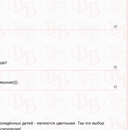
удо!
умынам)))
рождённых детей - являются цветными. Так что выбор
есятилетия!