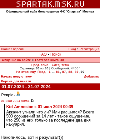
Официальный сайт болельщиков ФК "Спартак" Москва
Полная версия
Вход
•
Регистрация
FAQ
•
Поиск
Общение на сайте
Гостевая книга ВВ
»
Пред. тема
|
След. тема
Страница
90
из
90
[ Сообщений: 4456 ]
На страницу
Пред.
1
...
86
,
87
,
88
,
89
,
90
Начать новую тему
Добавить
Версия для печати
01.07.2024 - 31.07.2024
People
-
01 июл 2024 00:51
Kid Amnesiac » 01 июл 2024 00:39
Аккаунт угнали что ли? Или расшился? Всего
500 сообщений за 14 лет - такое ощущение,
что 250 из них только за последние два дня
нахуярил.
Накопилось, вот и результат)))