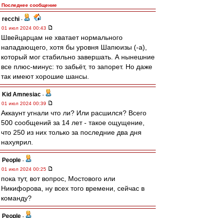
Последнее сообщение
recchi
-
01 июл 2024 00:43
Швейцарцам не хватает нормального
нападающего, хотя бы уровня Шапюизы (-а),
который мог стабильно завершать. А нынешние
все плюс-минус: то забьёт, то запорет. Но даже
так имеют хорошие шансы.
Kid Amnesiac
-
01 июл 2024 00:39
Аккаунт угнали что ли? Или расшился? Всего
500 сообщений за 14 лет - такое ощущение,
что 250 из них только за последние два дня
нахуярил.
People
-
01 июл 2024 00:25
пока тут, вот вопрос, Мостового или
Никифорова, ну всех того времени, сейчас в
команду?
People
-