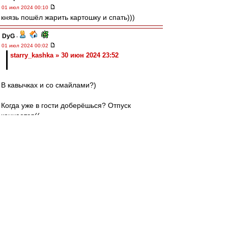
01 июл 2024 00:10
князь пошёл жарить картошку и спать)))
DyG
-
01 июл 2024 00:02
starry_kashka » 30 июн 2024 23:52
В кавычках и со смайлами?)
Когда уже в гости доберёшься? Отпуск
кончается((
Вернуться к началу
Начать новую тему
Добавить
На страницу
Пред.
1
...
86
,
87
,
88
,
89
,
90
Страница
90
из
90
[ Сообщений: 4456 ]
Пред. тема
|
След. тема
Общение на сайте
Гостевая книга ВВ
»
Найти