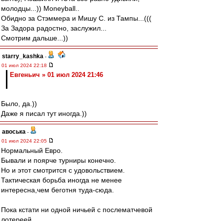
молодцы...)) Moneyball..
Обидно за Стэммера и Мишу С. из Тампы...(((
За Задора радостно, заслужил...
Смотрим дальше...))
starry_kashka
-
01 июл 2024 22:18
Евгеньич » 01 июл 2024 21:46
Было, да.))
Даже я писал тут иногда.))
авоська
-
01 июл 2024 22:05
Нормальный Евро.
Бывали и поярче турниры конечно.
Но и этот смотрится с удовольствием.
Тактическая борьба иногда не менее
интересна,чем беготня туда-сюда.
Пока кстати ни одной ничьей с послематчевой
лотереей