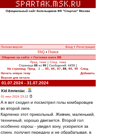
Официальный сайт болельщиков ФК "Спартак" Москва
Полная версия
Вход
•
Регистрация
FAQ
•
Поиск
Общение на сайте
Гостевая книга ВВ
»
Пред. тема
|
След. тема
Страница
88
из
90
[ Сообщений: 4456 ]
На страницу
Пред.
1
...
85
,
86
,
87
,
88
,
89
,
90
След.
Начать новую тему
Добавить
Версия для печати
01.07.2024 - 31.07.2024
Kid Amnesiac
-
01 июл 2024 23:22
А я вот сходил и посмотрел голы комбаровцев
во второй лиге.
Карпенко этот прикольный. Живчик, маленький,
техничный, хорошо двигается. Второй гол
особенно хорош - увидел зону, ускорился за
спину, получил передачу и не обрабатывая, в