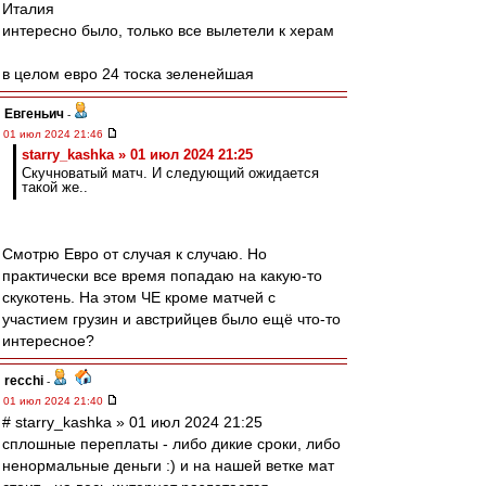
Италия
интересно было, только все вылетели к херам
в целом евро 24 тоска зеленейшая
Евгеньич
-
01 июл 2024 21:46
starry_kashka » 01 июл 2024 21:25
Скучноватый матч. И следующий ожидается
такой же..
Смотрю Евро от случая к случаю. Но
практически все время попадаю на какую-то
скукотень. На этом ЧЕ кроме матчей с
участием грузин и австрийцев было ещё что-то
интересное?
recchi
-
01 июл 2024 21:40
# starry_kashka » 01 июл 2024 21:25
сплошные переплаты - либо дикие сроки, либо
ненормальные деньги :) и на нашей ветке мат