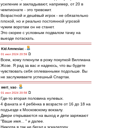
усиление и закладывают, например, от 20 в
чемпионате - это тревожит.
Возрастной и дешёвый игрок - не обязательно
плохой, но и реально постоянной угрозой
чужим воротам он не станет.
Это скорее с условным подвалом тачку на
выезде потаскать.
Kid Amnesiac
-
01 июл 2024 20:59
Всем, кому плюнули в рожу покупкой Виллиана
Жозе. Я рад за вас и надеюсь, что вы будете
чувствовать себя оплеванными подольше. Вы
не заслуживаете успешный Спартак.
wert_vao
-
01 июл 2024 20:58
Где-то вторая половина нулевых.
4 фаната и 4 ребёнка в возрасте от 16 до 18 на
подъезде к Московскому вокзалу.
Двери открываются на выход и дети заряжают
"Ваше имя... " и далее.
Никогда я так не бегал к эскалатору