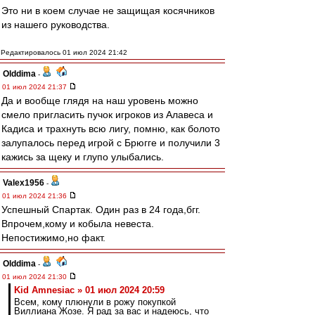
Это ни в коем случае не защищая косячников
из нашего руководства.
Редактировалось 01 июл 2024 21:42
Olddima
-
01 июл 2024 21:37
Да и вообще глядя на наш уровень можно
смело пригласить пучок игроков из Алавеса и
Кадиса и трахнуть всю лигу, помню, как болото
залупалось перед игрой с Брюгге и получили 3
кажись за щеку и глупо улыбались.
Valex1956
-
01 июл 2024 21:36
Успешный Спартак. Один раз в 24 года,бгг.
Впрочем,кому и кобыла невеста.
Непостижимо,но факт.
Olddima
-
01 июл 2024 21:30
Kid Amnesiac » 01 июл 2024 20:59
Всем, кому плюнули в рожу покупкой
Виллиана Жозе. Я рад за вас и надеюсь, что