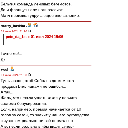
Бельгия команда ленивых бегемотов.
Да и французы еле ноги волочат.
Матч произвел удручающее впечатление.
starry_kashka
-
01 июл 2024 21:20
pete_da_1st » 01 июл 2024 19:06
Точно же!...
)))
wod
-
01 июл 2024 21:03
Тут главное, чтоб Соболев до момента
продажи Виллианами не ошибся...
А так...
Жаль, что нельзя узнать какая у новичка
система бонусирования.
Если, например, премия начинается от 10
голов за сезон, то значит у нашего руководства
с чувством реальности всё нормально.
А вот если реально в нём видят супер-