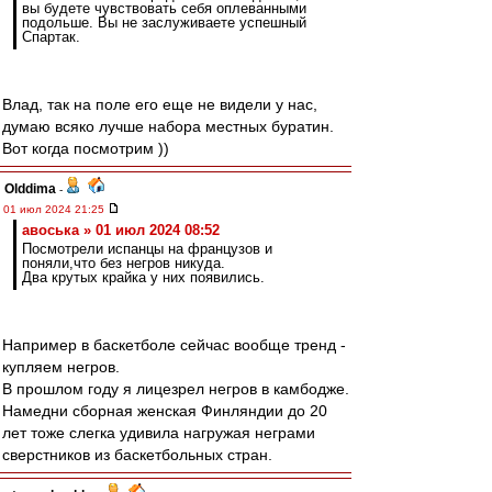
вы будете чувствовать себя оплеванными
подольше. Вы не заслуживаете успешный
Спартак.
Влад, так на поле его еще не видели у нас,
думаю всяко лучше набора местных буратин.
Вот когда посмотрим ))
Olddima
-
01 июл 2024 21:25
авоська » 01 июл 2024 08:52
Посмотрели испанцы на французов и
поняли,что без негров никуда.
Два крутых крайка у них появились.
Например в баскетболе сейчас вообще тренд -
купляем негров.
В прошлом году я лицезрел негров в камбодже.
Намедни сборная женская Финляндии до 20
лет тоже слегка удивила нагружая неграми
сверстников из баскетбольных стран.