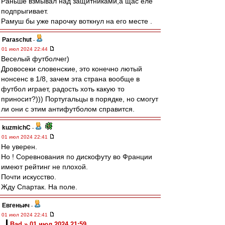
Раньше взмывал над защитниками,а щас еле
подпрыгивает.
Рамуш бы уже парочку воткнул на его месте .
Paraschut
-
01 июл 2024 22:44
Веселый футболчег)
Дровосеки словенские, это конечно лютый
нонсенс в 1/8, зачем эта страна вообще в
футбол играет, радость хоть какую то
приносит?))) Португальцы в порядке, но смогут
ли они с этим антифутболом справится.
kuzmichC
-
01 июл 2024 22:41
Не уверен.
Но ! Соревнования по дискофуту во Франции
имеют рейтинг не плохой.
Почти искусство.
Жду Спартак. На поле.
Евгеньич
-
01 июл 2024 22:41
Bad » 01 июл 2024 21:59