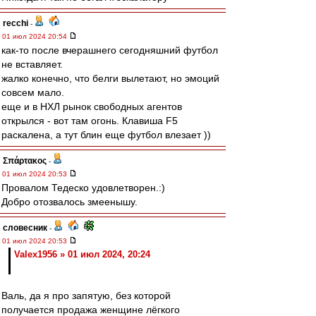
recchi
-
01 июл 2024 20:54
как-то после вчерашнего сегодняшний футбол
не вставляет.
жалко конечно, что белги вылетают, но эмоций
совсем мало.
еще и в НХЛ рынок свободных агентов
открылся - вот там огонь. Клавиша F5
раскалена, а тут блин еще футбол влезает ))
Σπάρτακος
-
01 июл 2024 20:53
Провалом Тедеско удовлетворен.:)
Добро отозвалось змеенышу.
словесник
-
01 июл 2024 20:53
Valex1956 » 01 июл 2024, 20:24
Валь, да я про запятую, без которой
получается продажа женщине лёгкого