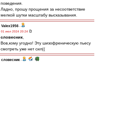
поведения.
Ладно, прошу прощения за несоответствие
мелкой шутки масштабу высказывания.
Valex1956
-
01 июл 2024 20:24
словесник
,
Вов,кому угодно! Эту шизофреническую пьесу
смотреть уже нет сил((
словесник
-
01 июл 2024 20:23
Valex1956 » 01 июл 2024, 20:18
продайте уже клуб бляди!
Кому-кому, Валя??
Valex1956
-
01 июл 2024 20:18
Точечно усилились,бгг. Ковровой
бомбардировки не получится. Последняя
гастроль бразила,и со спокойной совестью
назад,в пампасы). Луковские шулера,продайте