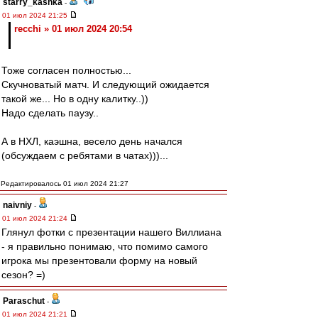
starry_kashka
-
01 июл 2024 21:25
recchi » 01 июл 2024 20:54
Тоже согласен полностью...
Скучноватый матч. И следующий ожидается
такой же... Но в одну калитку..))
Надо сделать паузу..
А в НХЛ, каэшна, весело день начался
(обсуждаем с ребятами в чатах)))...
Редактировалось 01 июл 2024 21:27
naivniy
-
01 июл 2024 21:24
Глянул фотки с презентации нашего Виллиана
- я правильно понимаю, что помимо самого
игрока мы презентовали форму на новый
сезон? =)
Paraschut
-
01 июл 2024 21:21