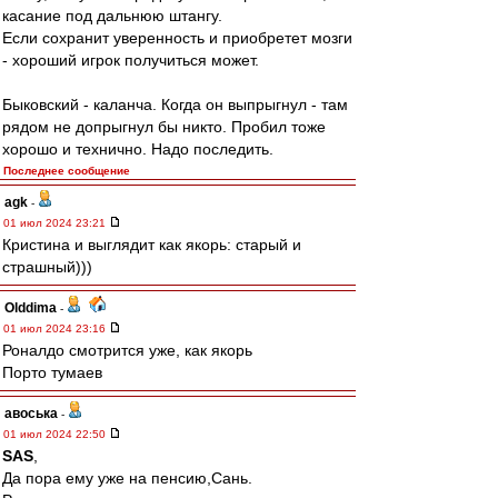
касание под дальнюю штангу.
Если сохранит уверенность и приобретет мозги
- хороший игрок получиться может.
Быковский - каланча. Когда он выпрыгнул - там
рядом не допрыгнул бы никто. Пробил тоже
хорошо и технично. Надо последить.
Последнее сообщение
agk
-
01 июл 2024 23:21
Кристина и выглядит как якорь: старый и
страшный)))
Olddima
-
01 июл 2024 23:16
Роналдо смотрится уже, как якорь
Порто тумаев
авоська
-
01 июл 2024 22:50
SAS
,
Да пора ему уже на пенсию,Сань.