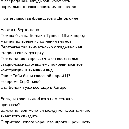
А впереди как-нибудь запихают.Хоть
нормального наконечника им не хватает.
Притапливал за французов и Де Брюйне.
Но жаль Вертонгена.
Помню был на Бельгия-Тунис в 18м и перед
матчем во время исполнения гимнов
Вертонген так внимательно оглядывал наш
стадион снизу доверху.
Потом читаю в прессе,что он восхитился
стадионом,настолько ему понравились все
конструкции и внешний вид.
Они с Тоби были классной парой ЦЗ.
Но время берёт своё.
Эта Бельгия уже всё.Еще в Катаре.
Валь,ты хочешь чтоб кого нам сегодня
привезли?
Бамжатня вон мечется между конкурентами,не
знает кого спиздить.
О приезде нового хорошего игрока и речи нету.