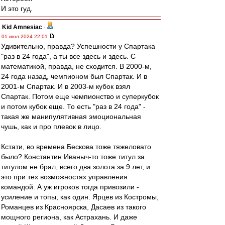
И это гуд.
Kid Amnesiac
-
01 июл 2024 22:01
Удивительно, правда? Успешности у Спартака
"раз в 24 года", а ты все здесь и здесь. С
математикой, правда, не сходится. В 2000-м,
24 года назад, чемпионом был Спартак. И в
2001-м Спартак. И в 2003-м кубок взял
Спартак. Потом еще чемпионство и суперкубок
и потом кубок еще. То есть "раз в 24 года" -
такая же манипулятивная эмоциональная
чушь, как и про плевок в лицо.
Кстати, во времена Бескова тоже тяжеловато
было? Константин Иваныч-то тоже титул за
титулом не брал, всего два золота за 9 лет, и
это при тех возможностях управления
командой. А уж игроков тогда привозили -
усиление и топы, как один. Ярцев из Костромы,
Романцев из Красноярска, Дасаев из такого
мощного региона, как Астрахань. И даже