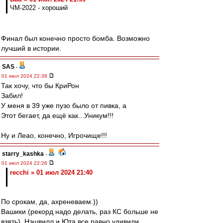
ЧМ-2022 - хороший
Финал был конечно просто бомба. Возможно
лучший в истории.
SAS
-
01 июл 2024 22:39
Так хочу, что бы КриРон
Забил!
У меня в 39 уже пузо было от пивка, а
Этот бегает, да ещё как...Уникум!!!
Ну и Леао, конечно, Игрочище!!!
starry_kashka
-
01 июл 2024 22:26
recchi » 01 июл 2024 21:40
По срокам, да, ахреневаем.))
Вашики (рекорд надо делать, раз КС больше не
взять), Нэшвилл и Юта все равно удивили,