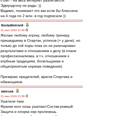
стоит - на весь интернет разлетается.
Эдмундсону не рады :))
Видимо, понимают это как если бы Классена
на 4 года по 2 млн. в год подписали ))
Nevladimirovi4
-
01 июл 2024 21:39
Желаю любому игроку, любому тренеру,
пришедшему в Спартак, успехов (+ у дачи), но
только до той поры пока он не разочаровал
результатами и отношением к делу (в плане
профессионализма, в т.ч. отношением к
клубным традициям, болельщикам и
общепринятым нормам поведения).
Презираю предателей, врагов Спартака и
обманщиков.
авоська
-
01 июл 2024 21:38
Ушатали-таки .
Франки кого хошь ушатают.Состав ровный.
Защита и опорка хер пролезешь.