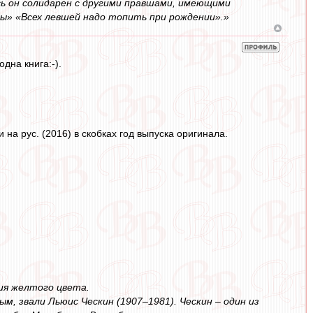
ь он солидарен с другими правшами, имеющими
ны» «Всех левшей надо топить при рождении».»
дна книга:-).
 на рус. (2016) в скобках год выпуска оригинала.
ния желтого цвета.
м, звали Льюис Ческин (1907–1981). Ческин – один из