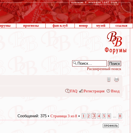
орумы
прогнозы
фан-клуб
юмор
музей
ссылки
Расширенный поиск
FAQ
Регистрация
Вход
3
Сообщений: 375 •
Страница
3
из
8
•
1
2
4
5
6
...
8