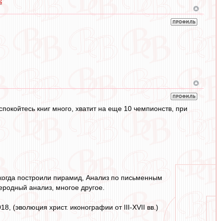
g
спокойтесь книг много, хватит на еще 10 чемпионств, при
 когда построили пирамид, Анализ по письменным
еродный анализ, многое другое.
018, (эволюция христ. иконографии от III-XVII вв.)