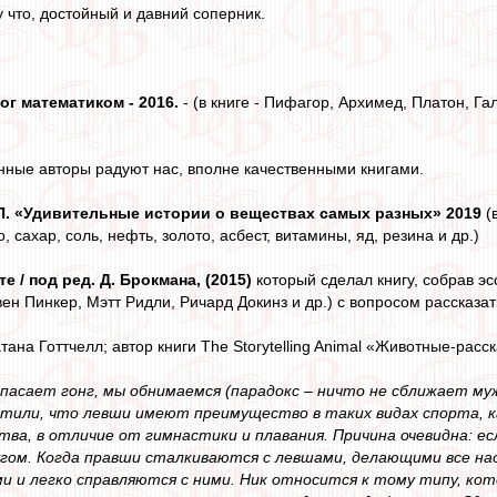
у что, достойный и давний соперник.
ог математиком - 2016.
- (в книге - Пифагор, Архимед, Платон, Га
венные авторы радуют нас, вполне качественными книгами.
П. «Удивительные истории о веществах самых разных» 2019
(в
 сахар, соль, нефть, золото, асбест, витамины, яд, резина и др.)
е / под ред. Д. Брокмана, (2015)
который сделал книгу, собрав э
ен Пинкер, Мэтт Ридли, Ричард Докинз и др.) с вопросом рассказат
тана Готтчелл; автор книги The Storytelling Animal «Животные-расска
 спасает гонг, мы обнимаемся (парадокс – ничто не сближает му
тили, что левши имеют преимущество в таких видах спорта, ка
ва, в отличие от гимнастики и плавания. Причина очевидна: ес
угом. Когда правши сталкиваются с левшами, делающими все нао
и и легко справляются с ними. Ник относится к тому типу, кот