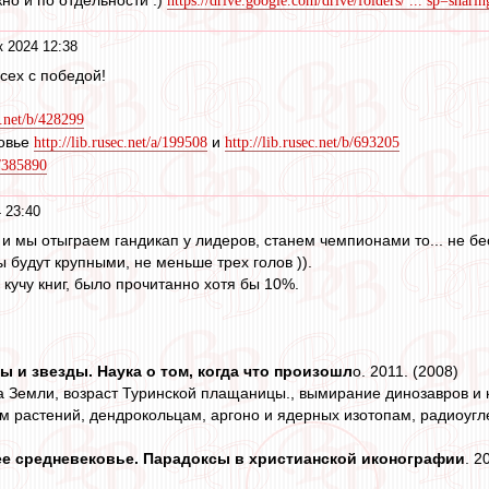
но и по отдельности :)
https://drive.google.com/drive/folders/ ... sp=sharin
к 2024 12:38
сех с победой!
c.net/b/428299
овье
и
http://lib.rusec.net/a/199508
http://lib.rusec.net/b/693205
b/385890
 23:40
и мы отыграем гандикап у лидеров, станем чемпионами то... не бе
 будут крупными, не меньше трех голов )).
 кучу книг, было прочитанно хотя бы 10%.
лы и звезды. Наука о том, когда что произошл
о. 2011. (2008)
а Земли, возраст Туринской плащаницы., вымирание динозавров и
м растений, дендрокольцам, аргоно и ядерных изотопам, радиоугл
е средневековье. Парадоксы в христианской иконографии
. 2