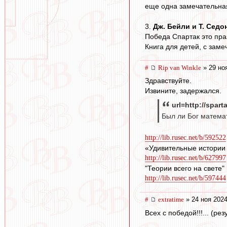
еще одна замечательная
3.
Дж. Бейли и Т. Седо
Победа Спартак это праз
Книга для детей, с зам
#
Rip van Winkle
» 29 но
Здравствуйте.
Извините, задержался.
url=http://spar
Был ли Бог математ
http://lib.rusec.net/b/592522
«Удивительные истории
http://lib.rusec.net/b/627997
"Теории всего на свете"
http://lib.rusec.net/b/597444
#
extratime
» 24 ноя 2024
Всех с победой!!!... (рез