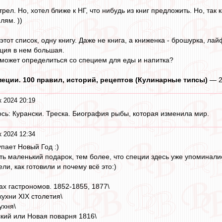
л. Но, хотел ближе к НГ, что нибудь из книг предложить. Но, так ка
лям. ))
тот список, одну книгу. Даже не книга, а книженка - брошурка, ла
ция в нем большая.
может определиться со специем для еды и напитка?
 Специи. 100 правил, историй, рецептов (Кулинарные типсы)
— 20
к 2024 20:19
ось: Курански. Треска. Биография рыбы, которая изменила мир.
к 2024 12:34
пает Новый Год :)
ь маленький подарок, тем более, что специи здесь уже упоминалис
ли, как готовили и почему всё это:)
ах гастрономов. 1852-1855, 1877\
ухни XIX столетия\
ухня\
ский или Новая поварня 1816\