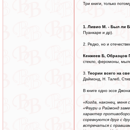
Три книги, только потом
1. Ливио М. - Был ли Б
Пуанкаре и др).
2. Редко, но и отечест
Кенжеев Б, Образцов 
стекло, феромоны, мыло,
3.
Теории всего на свет
Даймонд, Н. Талеб, Стив
В книге одно эссе Джона
«Когда, наконец, меня
«Фаури и Раймонд заме
характер противоборст
соревнуются друг с др
встречаться с правшам