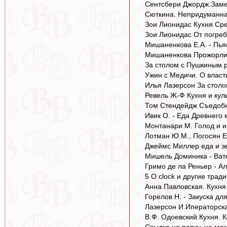
Сентсбери Джордж.Замет
Сюткина. Непридуманная
Зои Лионидас Кухня Сре
Зои Лионидас От погреб
Мишаненкова Е.А. - Пья
Мишаненкова Прожорливо
За столом с Пушкиным.p
Ужин с Медичи. О власти
Илья Лазерсон За столо
Ревель Ж-Ф Кухня и куль
Том Стендейдж Съедобна
Ивик О. - Еда Древнего 
Монтанари М. Голод и и
Лотман Ю.М., Погосян Е.
Джеймс Миллер еда и эв
Мишель Доминика - Вате
Гримо де ла Реньер - А
5 O clock и другие трад
Анна Павловская. Кухня
Горелов Н. - Закуска дл
Лазерсон И.Иператорска
В.Ф. Одоевский.Кухня. 