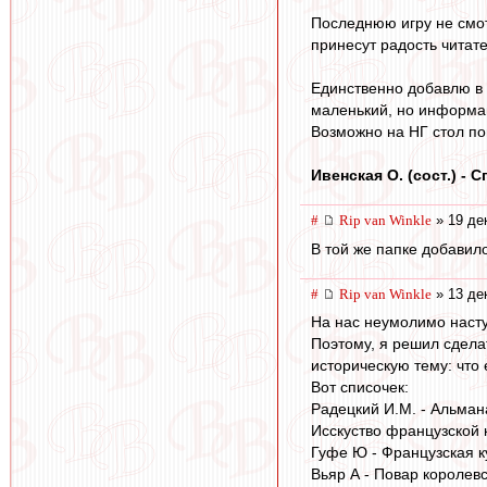
Последнюю игру не смотре
принесут радость читате
Единственно добавлю в э
маленький, но информа
Возможно на НГ стол по
Ивенская О. (сост.) -
#
Rip van Winkle
» 19 де
В той же папке добавил
#
Rip van Winkle
» 13 де
На нас неумолимо насту
Поэтому, я решил сделат
историческую тему: что е
Вот списочек:
Радецкий И.М. - Альман
Исскуство французской к
Гуфе Ю - Французская к
Вьяр А - Повар королев