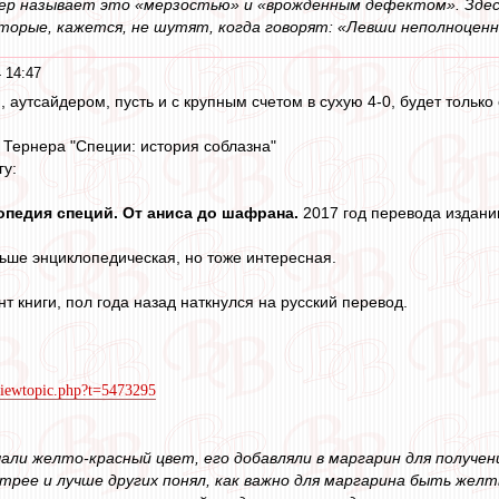
нер называет это «мерзостью» и «врожденным дефектом». Здес
торые, кажется, не шутят, когда говорят: «Левши неполноцен
 14:47
аутсайдером, пусть и с крупным счетом в сухую 4-0, будет только о
- Тернера "Специи: история соблазна"
гу:
опедия специй. От аниса до шафрана.
2017 год перевода издании
ьше энциклопедическая, но тоже интересная.
т книги, пол года назад наткнулся на русский перевод.
/viewtopic.php?t=5473295
чали желто-красный цвет, его добавляли в маргарин для получе
трее и лучше других понял, как важно для маргарина быть желты