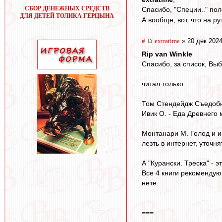
СБОР ДЕНЕЖНЫХ СРЕДСТВ
Спасибо, "Специи.." по
ДЛЯ ДЕТЕЙ ТОЛИКА ГЕРЦЫНА
А вообще, вот, что на р
#
extratime
» 20 дек 2024
Rip van Winkle
Cпасибо, за список, Выб
читал только ...
Том Стендейдж Съедобна
Ивик О. - Еда Древнего 
Монтанари М. Голод и и
лезть в интернет, уточня
А "Курански. Треска" - 
Все 4 книги рекомендую.
нете.
===