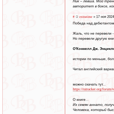
Ник – левша. Мой тре
авторитет в боксе, ко
#
extratime
» 17 ноя 2024
Победа над дебютантом, 
Жаль, что не перевели 
Но перевели другую кни
О'Коннелл Дж. Энцикл
истории по меньше, бол
Читал английский вариан
можно скачать тут...
https://rutracker.org/forum
О книге...
Из семян аннато, полу
Человека, который быс