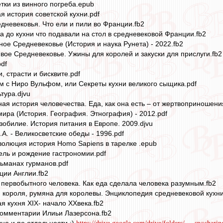
ки из винного погреба.epub
 история советской кухни.pdf
дневековья. Что ели и пили во Франции.fb2
а до кухни что подавали на стол в средневековой Франции.fb2
ное Средневековье (История и наука Рунета) - 2022.fb2
е Средневековье. Ужины для королей и закуски для прислуги.fb2
df
, страсти и бисквите.pdf
м с Ниро Вульфом, или Секреты кухни великого сыщика.pdf
тура.djvu
я история человечества. Еда, как она есть – от жертвоприношения
мира (История. География. Этнография) - 2012.pdf
зобилие. История питания в Европе. 2009.djvu
А. - Великосветские обеды - 1996.pdf
олюция история Homo Sapiens в тарелке .epub
ль и рождение гастрономии.pdf
льманах гурманов.pdf
иции Англии.fb2
 первобытного человека. Как еда сделала человека разумным.fb2
я короля, румяна для королевы. Энциклопедия средневековой кухни 
я кухня XIX- начало XXвека.fb2
Комментарии Илиьи Лазерсона.fb2