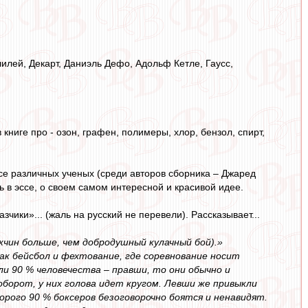
лилей, Декарт, Даниэль Дефо, Адольф Кетле, Гаусс,
 книге про - озон, графен, полимеры, хлор, бензол, спирт,
ссе различных ученых (среди авторов сборника – Джаред
ь в эссе, о своем самом интересной и красивой идее.
зчики»... (жаль на русский не перевели). Рассказывает...
жчин больше, чем добродушный кулачный бой).»
к бейсбол и фехтование, где соревнование носит
ли 90 % человечества – правши, то они обычно и
борот, у них голова идет кругом. Левши же привыкли
орого 90 % боксеров безоговорочно боятся и ненавидят.