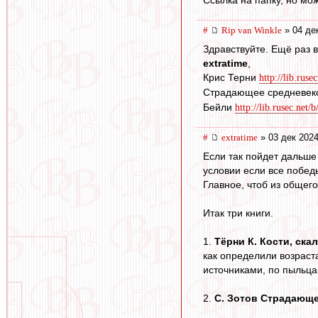
Ссылка на папку, но мож
#
Rip van Winkle
» 04 де
Здравствуйте. Ещё раз в
extratime
,
Крис Терни
http://lib.ruse
Страдающее средневек
Бейли
http://lib.rusec.net/
#
extratime
» 03 дек 2024
Если так пойдет дальше 
условии если все победы
Главное, чтоб из общего
Итак три книги.
1.
Тёрни К. Кости, ска
как определили возраст
источниками, по пыльца
2.
С. Зотов Страдающе