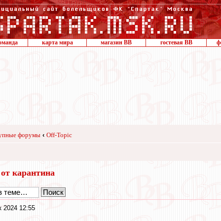
оманда
карта мира
магазин ВВ
гостевая ВВ
ф
упные форумы
‹
Off-Topic
 от карантина
к 2024 12:55