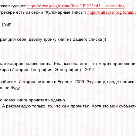
ложил туда же
https://drive.google.com/file/d/1PUG5mU ... sp=sharing
утрекере есть из серии "Кулинарные типсы":
https://rutracker.org/foru
 10:45
рал для себя, двойку тройку книг из Вашего списка ))
я история человечества. Еда, как она есть – от жертвоприношени
мира (История. География. Этнография) - 2012.
зобилие. История питания в Европе. 2009. Эту книгу, вроде напис
ть не буду.
это новая книга прочитал недавно.
 А рекомендую только, то, что сам прочитал. Хотя это мой субъект