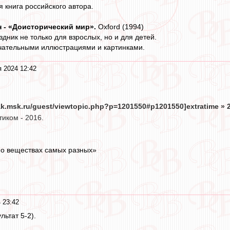
 книга российского автора.
н - «Доисторический мир».
Oxford (1994)
дник не только для взрослых, но и для детей.
ечательными иллюстрациями и картинками.
я 2024 12:42
tak.msk.ru/guest/viewtopic.php?p=1201550#p1201550]extratime » 24
иком - 2016.
 о веществах самых разных»
 23:42
ультат 5-2).