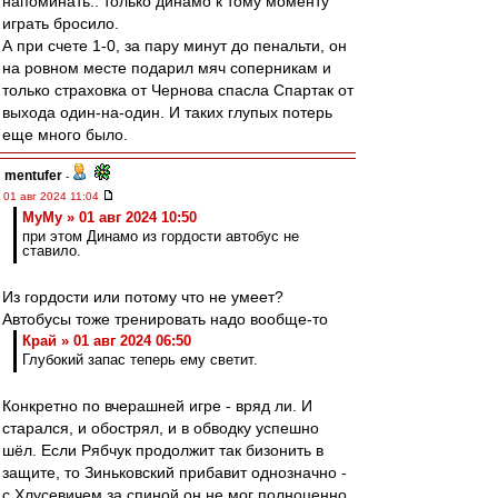
напоминать.. только динамо к тому моменту
играть бросило.
А при счете 1-0, за пару минут до пенальти, он
на ровном месте подарил мяч соперникам и
только страховка от Чернова спасла Спартак от
выхода один-на-один. И таких глупых потерь
еще много было.
mentufer
-
01 авг 2024 11:04
МуМу » 01 авг 2024 10:50
при этом Динамо из гордости автобус не
ставило.
Из гордости или потому что не умеет?
Автобусы тоже тренировать надо вообще-то
Край » 01 авг 2024 06:50
Глубокий запас теперь ему светит.
Конкретно по вчерашней игре - вряд ли. И
старался, и обострял, и в обводку успешно
шёл. Если Рябчук продолжит так бизонить в
защите, то Зиньковский прибавит однозначно -
с Хлусевичем за спиной он не мог полноценно