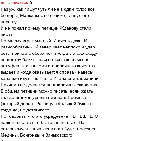
01 авг 2024 11:46
Раз уж, как пишут чуть ли не в один голос все
блогеры, Маркиньос всё ближе, глянул его
нарезку.
И не понял почему петиции Жданову стали
писать.
По-моему игрок умелый. И очень даже. И
разнообразный. И завершает неплохо и удар
есть, причем с обеих ног и когда в атаке сходу
по центру бежит - пасы открывающимся в
полуфлангах вовремя и приличного качества
выдает и когда оказывается справа - навесы
хорошие идут - не 1 и не 2 гола они так забили.
Причем всё делается на приличных скоростях
В общем петиции можно писать, если ждать
только игроков уровня пикового Промеса
(который делает Разницу с большой буквы) -
тогда да, не дотягивает.
Но говорить, что это усреднение НЫНЕШНЕГО
нашего состава - я бы точно не стал. По
оставшемуся впечатлению он будет полезнее
Медины, Бонгонды и Зиньковского.