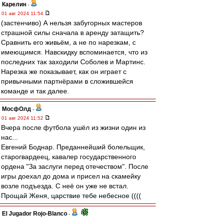
Карелин
-
01 авг 2024 11:54
(застенчиво) А нельзя забугорных мастеров
страшной силы сначала в аренду затащить?
Сравнить его живьём, а не по нарезкам, с
имеющимся. Навскидку вспоминается, что из
последних так заходили Соболев и Мартинс.
Нарезка же показывает, как он играет с
привычными партнёрами в сложившейся
команде и так далее.
МосфОлд
-
01 авг 2024 11:52
Вчера после футбола ушёл из жизни один из
нас...
Евгений Боднар. Преданнейший болельщик,
старогвардеец, кавалер государственного
ордена "За заслуги перед отечеством". После
игры доехал до дома и присел на скамейку
возле подъезда. С неё он уже не встал.
Прощай Женя, царствие тебе небесное ((((
El Jugador Rojo-Blanco
-