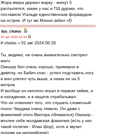
Жора вчера держал марку - минут 5
распылялся, какие у нас в ТШ дураки, что
поставили Угальде единственным форвардом
на острие. И тут же Мэнни забил =D
ilya_chuma
-
01 авг 2024 10:19
# chelas » 01 авг 2024 00:26
Ты, видимо, не очень внимательно смотрел
матч.
Окишор бил очень хорошо, примерно в
девятку, но Бабич спас - успел подставить ногу
и мяч улетел чуть выше, а никак не на 5
метров.
И вообще он неплохо играл в первом тайме, и
в нападении, и в защите отрабатывал.
Что не отменяет того, что слушать словесный
понос Чердака очень тяжело. Он даже с
фамилией этого Виктора облажался) Окишор -
вполне себе молдавская фамилия (есть у них
такой политик - Илан Шор), хотя и звучит
похоже на нигерийскую)