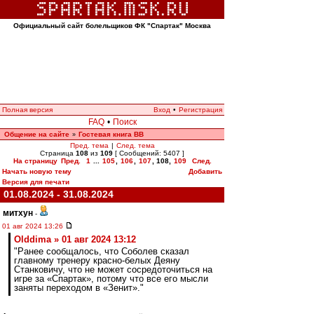
Официальный сайт болельщиков ФК "Спартак" Москва
Полная версия
Вход
•
Регистрация
FAQ
•
Поиск
Общение на сайте
Гостевая книга ВВ
»
Пред. тема
|
След. тема
Страница
108
из
109
[ Сообщений: 5407 ]
На страницу
Пред.
1
...
105
,
106
,
107
,
108
,
109
След.
Начать новую тему
Добавить
Версия для печати
01.08.2024 - 31.08.2024
митхун
-
01 авг 2024 13:26
Olddima » 01 авг 2024 13:12
"Ранее сообщалось, что Соболев сказал
главному тренеру красно-белых Деяну
Станковичу, что не может сосредоточиться на
игре за «Спартак», потому что все его мысли
заняты переходом в «Зенит»."