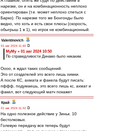
А главное, опять же судя по действиям в
нарезке, он и на комбинационность неплохо
ориентирован (т.е. может неплохо спеться с
Барко). По нарезке того же Бонгонды было
видно, что хоть и есть свои плюсы (скорость,
обыгрыш 1 в 1), но игрок не комбинационный.
Valentinovich
-
01 авг 2024 11:40
МуМу » 01 авг 2024 10:50
По справедливости Динамо было никаким.
Оооо, я ждал таких сообщений.
Это от создателей это всего лишь химки.
А после КС, ахмата и факела будут писать:
пффф, подумаешь, это всего лишь кс, ахмат и
факел, вот следующий матч покажет
Край
-
01 авг 2024 11:32
На одно полезное действие у Зиньк. 10
бестолковых.
Голевую передачу все теперь будут