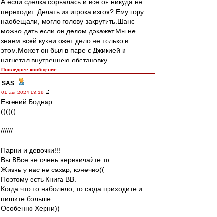
А если сделка сорвалась и всё он никуда не
переходит. Делать из игрока изгоя? Ему гору
наобещали, могло голову закрутить.Шанс
можно дать если он делом докажет.Мы не
знаем всей кухни.ожет дело не только в
этом.Может он был в паре с Джикией и
нагнетал внутреннею обстановку.
Последнее сообщение
SAS
-
01 авг 2024 13:19
Евгений Боднар
((((((
//////
Парни и девочки!!!
Вы ВВсе не очень нервничайте то.
Жизнь у нас не сахар, конечно((
Поэтому есть Книга ВВ.
Когда что то наболело, то сюда приходите и
пишите больше....
Особенно Херни))