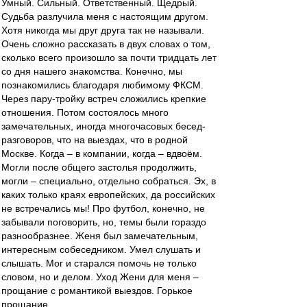
Умный. Сильный. Ответственный. Щедрый.
Судьба разлучила меня с настоящим другом.
Хотя никогда мы друг друга так не называли.
Очень сложно рассказать в двух словах о том,
сколько всего произошло за почти тридцать лет
со дня нашего знакомства. Конечно, мы
познакомились благодаря любимому ФКСМ.
Через пару-тройку встреч сложились крепкие
отношения. Потом состоялось много
замечательных, иногда многочасовых бесед-
разговоров, что на выездах, что в родной
Москве. Когда – в компании, когда – вдвоём.
Могли после общего застолья продолжить,
могли – специально, отдельно собраться. Эх, в
каких только краях европейских, да российских
не встречались мы! Про футбол, конечно, не
забывали поговорить, но, темы были гораздо
разнообразнее. Женя был замечательным,
интересным собеседником. Умел слушать и
слышать. Мог и старался помочь не только
словом, но и делом. Уход Жени для меня –
прощание с романтикой выездов. Горькое
прощание…