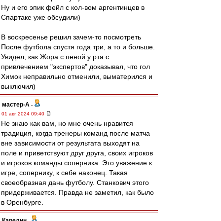
Ну и его эпик фейл с кол-вом аргентинцев в
Спартаке уже обсудили)
В воскресенье решил зачем-то посмотреть
После футбола спустя года три, а то и больше.
Увидел, как Жора с пеной у рта с
привлечением "экспертов" доказывал, что гол
Химок неправильно отменили, выматерился и
выключил)
мастер-А
-
01 авг 2024 09:40
Не знаю как вам, но мне очень нравится
традиция, когда тренеры команд после матча
вне зависимости от результата выходят на
поле и приветствуют друг друга, своих игроков
и игроков команды соперника. Это уважение к
игре, сопернику, к себе наконец. Такая
своеобразная дань футболу. Станкович этого
придерживается. Правда не заметил, как было
в Оренбурге.
Карелин
-