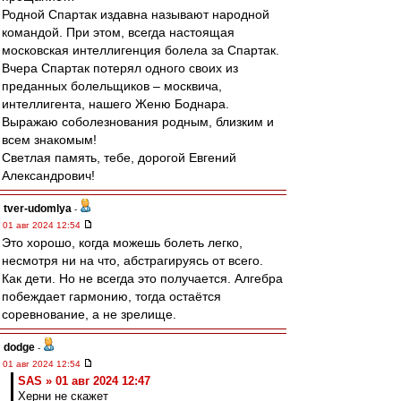
Родной Спартак издавна называют народной
командой. При этом, всегда настоящая
московская интеллигенция болела за Спартак.
Вчера Спартак потерял одного своих из
преданных болельщиков – москвича,
интеллигента, нашего Женю Боднара.
Выражаю соболезнования родным, близким и
всем знакомым!
Светлая память, тебе, дорогой Евгений
Александрович!
tver-udomlya
-
01 авг 2024 12:54
Это хорошо, когда можешь болеть легко,
несмотря ни на что, абстрагируясь от всего.
Как дети. Но не всегда это получается. Алгебра
побеждает гармонию, тогда остаётся
соревнование, а не зрелище.
dodge
-
01 авг 2024 12:54
SAS » 01 авг 2024 12:47
Херни не скажет