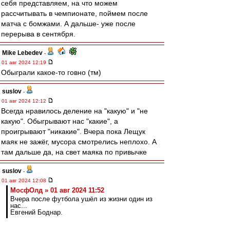
себя представляем, на что можем
рассчитывать в чемпионате, поймем после
матча с бомжами. А дальше- уже после
перерыва в сентября.
Mike Lebedev
-
01 авг 2024 12:19
Обыграли какое-то говно (тм)
suslov
-
01 авг 2024 12:12
Всегда нравилось деление на "какую" и "не
какую". Обыгрывают нас "какие", а
проигрывают "никакие". Вчера пока Лещук
маяк не зажёг, мусора смотрелись неплохо. А
там дальше да, на свет маяка по привычке
suslov
-
01 авг 2024 12:08
МосфОлд » 01 авг 2024 11:52
Вчера после футбола ушёл из жизни один из
нас...
Евгений Боднар.