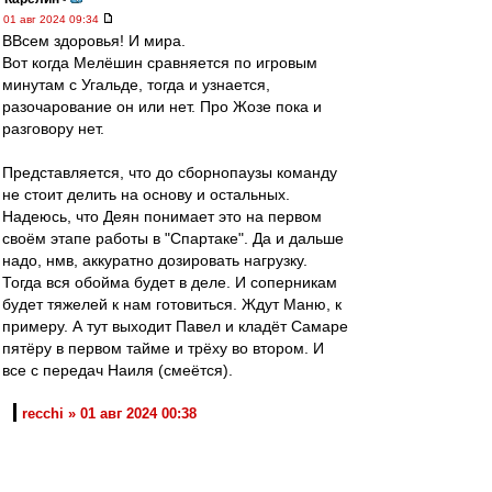
01 авг 2024 09:34
ВВсем здоровья! И мира.
Вот когда Мелёшин сравняется по игровым
минутам с Угальде, тогда и узнается,
разочарование он или нет. Про Жозе пока и
разговору нет.
Представляется, что до сборнопаузы команду
не стоит делить на основу и остальных.
Надеюсь, что Деян понимает это на первом
своём этапе работы в "Спартаке". Да и дальше
надо, нмв, аккуратно дозировать нагрузку.
Тогда вся обойма будет в деле. И соперникам
будет тяжелей к нам готовиться. Ждут Маню, к
примеру. А тут выходит Павел и кладёт Самаре
пятёру в первом тайме и трёху во втором. И
все с передач Наиля (смеётся).
recchi » 01 авг 2024 00:38
...Кстати, один из пеналей забил Антон
Попович - сын нашего Валерия Поповича,
который весь матч в великом матче в
Мадриде отыграл в 91-м.