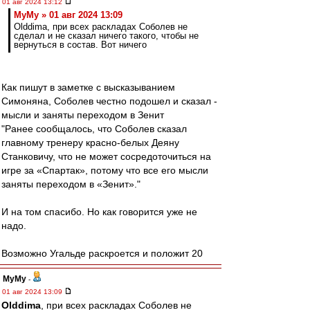
01 авг 2024 13:12
МуМу » 01 авг 2024 13:09
Olddima, при всех раскладах Соболев не
сделал и не сказал ничего такого, чтобы не
вернуться в состав. Вот ничего
Как пишут в заметке с высказыванием
Симоняна, Соболев честно подошел и сказал -
мысли и заняты переходом в Зенит
"Ранее сообщалось, что Соболев сказал
главному тренеру красно-белых Деяну
Станковичу, что не может сосредоточиться на
игре за «Спартак», потому что все его мысли
заняты переходом в «Зенит»."
И на том спасибо. Но как говорится уже не
надо.
Возможно Угальде раскроется и положит 20
МуМу
-
01 авг 2024 13:09
Olddima
, при всех раскладах Соболев не