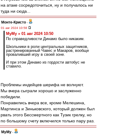
на атаке сосредоточиться, ну и получалось ни
туда ни сюда...
Монте-Кристо
-
01 авг 2024 10:58
МуМу » 01 авг 2024 10:50
По справедливости Динамо было никаким.
Школьники в роли центральных защитников,
растренированный Чавес и Макаров, вообще
проваливший игру в своей зоне.
И при этом Динамо из гордости автобус не
ставило.
Проблемы индейцев шерифа не волнуют.
Мы вчера сыграли хорошо и заслуженно
победили.
Понравились вчера все, кроме Мелешина,
Мартинса и Зиньковского, который должен был
рвать этого Бессмертного как Тузик грелку, но
по большому счету включился только пару раз.
МуМу
-