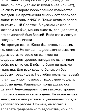
болельщиков Старой Гвардии (правда, не
знаю, он официально вступал в неё или нет),
на счету которого бесчисленное количество
выездов. На протяжении многих лет пробивал
золотые сезоны с ФКСМ. Также активно болел
за хоккейный Спартак. В русском хоккее, в
котором он был, можно сказать, специалистом,
его симпатией был Зоркий. Внёс свою лепту в
создание Матчасти.
Но, прежде всего, Женя был очень хорошим
человеком. Не взирая на достаточно высокие
должности, которые он занимал на
федеральном уровне, никогда не выпячивал
себя, не кичился. В нём не было ни грамма
чванства. Для всех красно-белых он был
добрым товарищем. Не любил лезть на первый
план. Если мог, помогал. Тихо, скромно делал
добрые дела. Радовался, когда удавалось.
Евгений Александрович был высокого уровня
профессионалом своего дела. Не понаслышке
знаю, каким авторитетом и уважением обладал
у коллег по работе. Причём, не только в
аппарате федерального ведомства, но и по