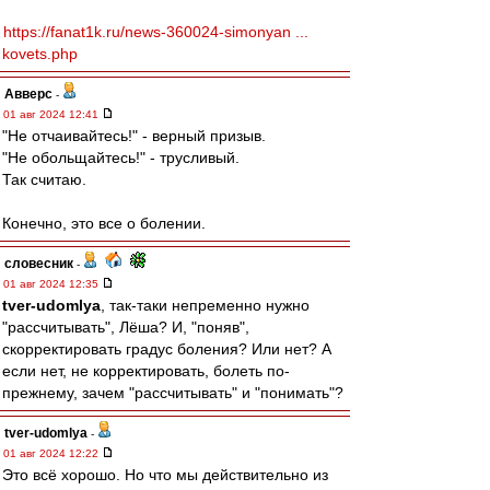
https://fanat1k.ru/news-360024-simonyan ...
kovets.php
Авверс
-
01 авг 2024 12:41
"Не отчаивайтесь!" - верный призыв.
"Не обольщайтесь!" - трусливый.
Так считаю.
Конечно, это все о болении.
словесник
-
01 авг 2024 12:35
tver-udomlya
, так-таки непременно нужно
"рассчитывать", Лёша? И, "поняв",
скорректировать градус боления? Или нет? А
если нет, не корректировать, болеть по-
прежнему, зачем "рассчитывать" и "понимать"?
tver-udomlya
-
01 авг 2024 12:22
Это всё хорошо. Но что мы действительно из