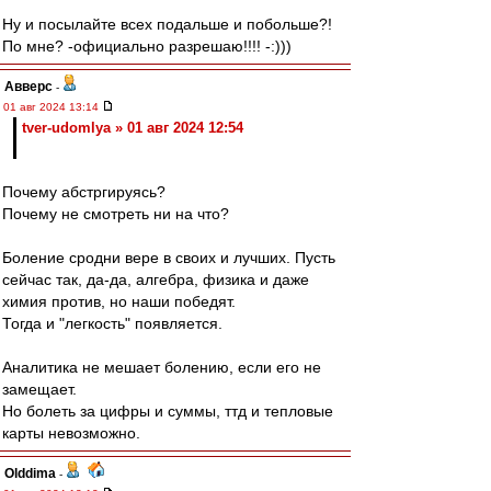
Ну и посылайте всех подальше и побольше?!
По мне? -официально разрешаю!!!! -:)))
Авверс
-
01 авг 2024 13:14
tver-udomlya » 01 авг 2024 12:54
Почему абстргируясь?
Почему не смотреть ни на что?
Боление сродни вере в своих и лучших. Пусть
сейчас так, да-да, алгебра, физика и даже
химия против, но наши победят.
Тогда и "легкость" появляется.
Аналитика не мешает болению, если его не
замещает.
Но болеть за цифры и суммы, ттд и тепловые
карты невозможно.
Olddima
-