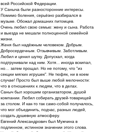
всей Российской Федерации.
У Саныча были разносторонние интересы.
Помимо боления, серьёзно разбирался в
музыке. Обожал домашних питомцев.
Очень любил свою семью: жену и сына. Работа
и выезда не мешали полноценной семейной
жизни.
Женя был надёжным человеком. Добрым.
Добросердечным. Отзывчивым. Заботливым.
Любил и ценил шутку. Допускал, когда
подтрунивали над ним. Хотя... иногда вскипал,
но… затем прощал. Но не потому, что "из
секции мягких игрушек". Не тюфяк, ни в коем
случае! Просто был выше любой мелочности:
что в отношениях к людям, что в делах.
Саныч был хорошим организатором, душой
компании. Любил собирать друзей-товарищей
за столом. И как-то так само-собой получалось,
что мог объединить, подчас, разных людей,
создать душевную атмосферу.
Евгений Александрович был Мужчина в
подлинном, истинном значении этого слова.