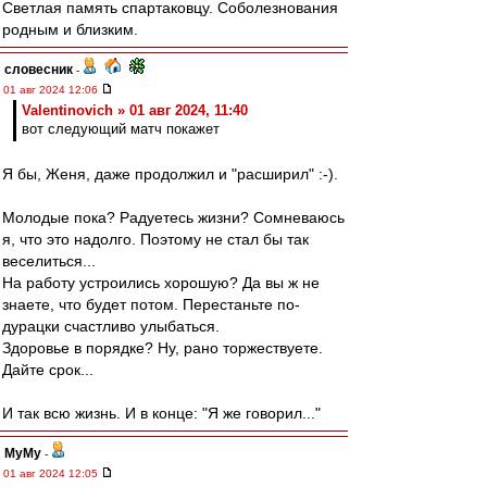
Светлая память спартаковцу. Соболезнования
родным и близким.
словесник
-
01 авг 2024 12:06
Valentinovich » 01 авг 2024, 11:40
вот следующий матч покажет
Я бы, Женя, даже продолжил и "расширил" :-).
Молодые пока? Радуетесь жизни? Сомневаюсь
я, что это надолго. Поэтому не стал бы так
веселиться...
На работу устроились хорошую? Да вы ж не
знаете, что будет потом. Перестаньте по-
дурацки счастливо улыбаться.
Здоровье в порядке? Ну, рано торжествуете.
Дайте срок...
И так всю жизнь. И в конце: "Я же говорил..."
МуМу
-
01 авг 2024 12:05