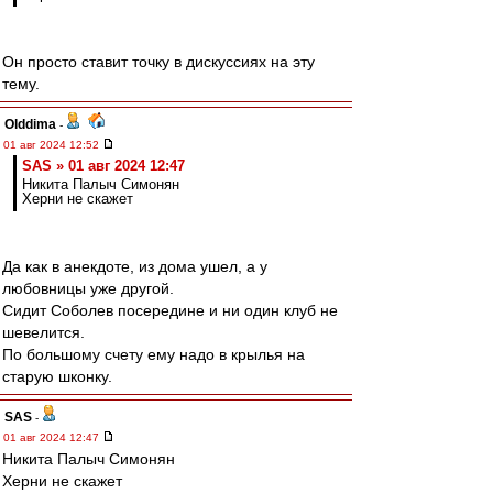
Он просто ставит точку в дискуссиях на эту
тему.
Olddima
-
01 авг 2024 12:52
SAS » 01 авг 2024 12:47
Никита Палыч Симонян
Херни не скажет
Да как в анекдоте, из дома ушел, а у
любовницы уже другой.
Сидит Соболев посередине и ни один клуб не
шевелится.
По большому счету ему надо в крылья на
старую шконку.
SAS
-
01 авг 2024 12:47
Никита Палыч Симонян
Херни не скажет