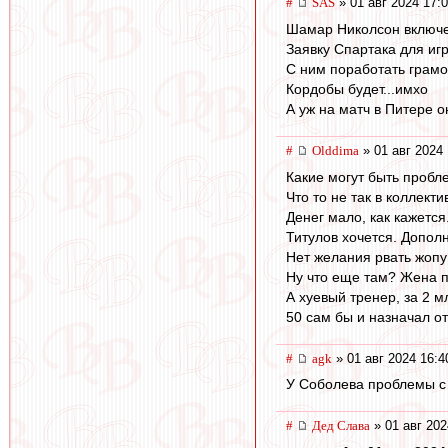
#
SAS
» 01 авг 2024 17:
Шамар Николсон включе
Заявку Спартака для игр
С ним поработать грамо
Кордобы будет...имхо
А уж на матч в Питере 
#
Olddima
» 01 авг 2024 
Какие могут быть проб
Что то не так в коллект
Денег мало, как кажется
Титулов хочется. Допол
Нет желания рвать жопу
Ну что еще там? Жена пр
А хуевый тренер, за 2 м
50 сам бы и назначал от
#
agk
» 01 авг 2024 16:4
У Соболева проблемы с с
#
Дед Слава
» 01 авг 202