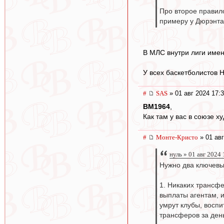
Про второе правило
примеру у Дюрэнта
В МЛС внутри лиги имен
У всех баскетболистов 
#
SAS
» 01 авг 2024 17:
BM1964
,
Как там у вас в союзе х
#
Монте-Кристо
» 01 авг
нуль » 01 авг 2024
Нужно два ключевы
1. Никаких трансфе
выплаты агентам, и
умрут клубы, восп
трансферов за деньг