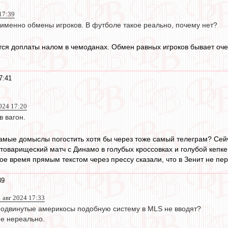
 17:39
 именно обмены игроков. В футболе такое реально, почему нет?
ятся доплаты налом в чемоданах. Обмен равных игроков бывает оче
7:41
024 17:20
 вагон.
амые домыслы погостить хотя бы через тоже самый телеграм? Сейч
 товарищеский матч с Динамо в голубых кроссовках и голубой кепк
ое время прямым текстом через прессу сказали, что в Зенит не пер
39
 авг 2024 17:33
продвинутые америкосы подобную систему в MLS не вводят?
е нереально.