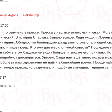
 ....
047-104-goda ... a-fksm.php
 17:20
о, что озвучено в прессе. Пресса у нас, все знают, чья и какая. Мо
ический. В истории Спартака бывало всякое. Хидя уходил, Ловчев
интернет. Обидно, что болельщики раздувают огонь опаляющий св
тью - пишет юзер. Кто ему дал мерило чужой совести? Последние 
он себя в этом бардаке не видит больше, я вполне его понимаю. Но
опробуют договориться. Уверен, Саша нам ещё много пользы може
Соболева нам однозначно не найти в ближайшее время. Проще най
ри Гинере прекрасно разруливали подобные ситуации. Терпиле за п
7:17
 2024 16:07