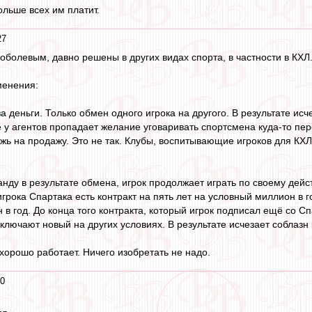
ольше всех им платит.
27
оболевым, давно решены в других видах спорта, в частности в КХЛ.
менения:
за деньги. Только обмен одного игрока на другого. В результате и
е у агентов пропадает желание уговаривать спортсмена куда-то пере
 на продажу. Это не так. Клубы, воспитывающие игроков для КХЛ
анду в результате обмена, игрок продолжает играть по своему дейс
 игрока Спартака есть контракт на пять лет на условный миллион в г
 в год. До конца того контракта, который игрок подписал ещё со С
ключают новый на других условиях. В результате исчезает соблазн 
хорошо работает. Ничего изобретать не надо.
20