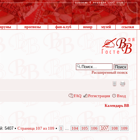
орумы
прогнозы
фан-клуб
юмор
музей
ссылки
Расширенный поиск
FAQ
Регистрация
Вход
Календарь ВВ
107
й: 5407 •
Страница
107
из
109
•
1
...
104
105
106
108
109