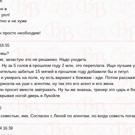
06
н в
 рпл!
тно и не хуже
он просто необходим!
16:55
лемы?
иве, зачастую это не решаемо. Надо уходить.
. Ну за 5 голов в прошлом году 2 млн, это переплата. Ищи лучшие 
нительно забитые 15 мячей в прошлом году добавили бы и титул.
 и умирать на поле, ну есть вариант к бомжам - иди. Потом расска
исела на уши с агентом, ну так это его агент и его жена.
лн просит вместе завтракать. Ну ты же знаешь, тренер это царь и б
крывая ногой дверь в Лукойле.
0
овестью, кмк. Согласен с Леной по агентам, но когда совесть пог
4 16:39