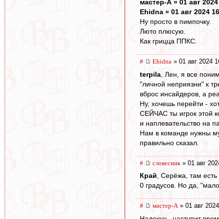
мастер-А » 01 авг 2024
Ehidna » 01 авг 2024 1
Ну просто в пимпочку.
Люто плюсую.
Как грицца ППКС.
#
Ehidna
» 01 авг 2024 1
terpila
, Лен, я все пони
"личной неприязни" к т
вброс инсайдеров, а ре
Ну, хочешь перейти - хо
СЕЙЧАС ты игрок этой к
и наплевательство на п
Нам в команде нужны му
правильно сказал.
#
словесник
» 01 авг 202
Край
, Серёжа, там есть
0 градусов. Но да, "мал
#
мастер-А
» 01 авг 2024
Надеюсь, наступит время