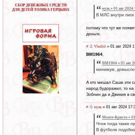
СБОР ДЕНЕЖНЫХ СРЕДСТВ
нуль » 01 авг 2024
ДЛЯ ДЕТЕЙ ТОЛИКА ГЕРЦЫНА
В МЛС внутри лиги
потому что тут же появ
деньги.
#
Vladisl
» 01 авг 2024 1
BM1964
,
BM1964 » 01 авг 2
минимум, домыслов
А кто мешал Саше эти с
народ будоражил, то на
Зобнин да и Джикия в св
#
нуль
» 01 авг 2024 17:
Монте-Кристо » 01
Чтож тогда такие 
В футболе подобно