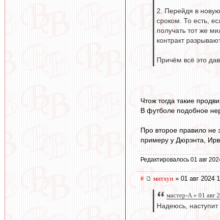
2. Перейдя в новую
сроком. То есть, е
получать тот же ми
контракт разрывают
Причём всё это дав
Чтож тогда такие продв
В футболе подобное не
Про второе правило не з
примеру у Дюрэнта, Ирв
Редактировалось 01 авг 202
#
митхун
» 01 авг 2024 1
мастер-А » 01 авг 
Надеюсь, наступит 