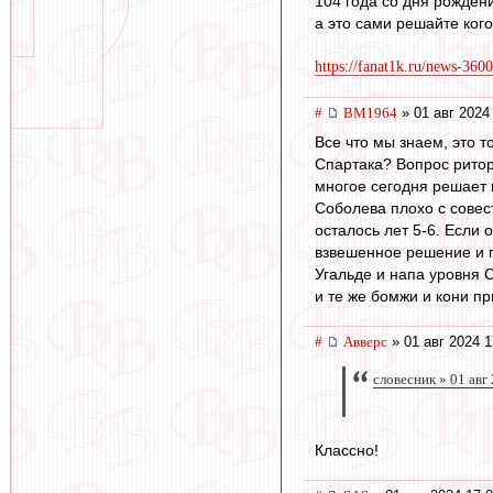
104 года со дня рождения
а это сами решайте кого
https://fanat1k.ru/news-360
#
BM1964
» 01 авг 2024
Все что мы знаем, это т
Спартака? Вопрос ритор
многое сегодня решает 
Соболева плохо с совес
осталось лет 5-6. Если 
взвешенное решение и п
Угальде и напа уровня 
и те же бомжи и кони п
#
Авверс
» 01 авг 2024 1
словесник » 01 авг
Классно!