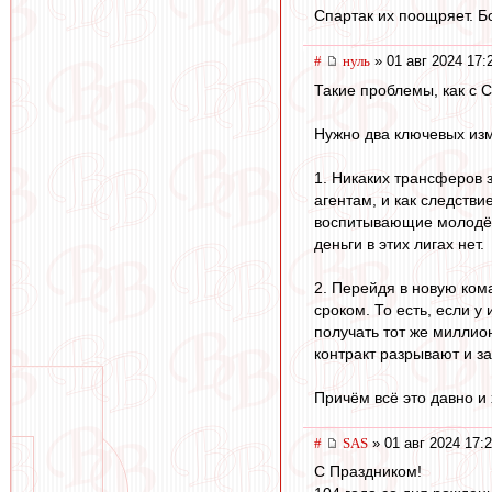
Спартак их поощряет. Б
#
нуль
» 01 авг 2024 17:
Такие проблемы, как с С
Нужно два ключевых из
1. Никаких трансферов 
агентам, и как следстви
воспитывающие молодёжь
деньги в этих лигах нет.
2. Перейдя в новую ком
сроком. То есть, если у
получать тот же миллион
контракт разрывают и за
Причём всё это давно и 
#
SAS
» 01 авг 2024 17:
С Праздником!