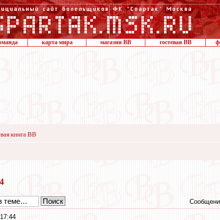
оманда
карта мира
магазин ВВ
гостевая ВВ
ф
вая книга ВВ
24
Сообщени
 17:44