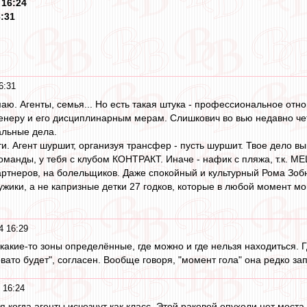
 16:24
6:31
6:31
маю. Агенты, семья... Но есть такая штука - профессиональное отн
ренеру и его дисциплинарным мерам. Слишкович во вью недавно чет
альные дела.
ти. Агент шуршит, организуя трансфер - пусть шуршит. Твое дело в
оманды, у тебя с клубом КОНТРАКТ. Иначе - нафик с пляжа, т.к. 
артнеров, на болельщиков. Даже спокойный и культурный Рома Зобн
жики, а не капризные детки 27 годков, которые в любой момент мог
4 16:29
 какие-то зоны определённые, где можно и где нельзя находиться. 
овато будет", согласен. Вообще говоря, "момент гола" она редко зап
 16:24
 когда агенты исчезнут как класс. Этой раковой опухоли нет места