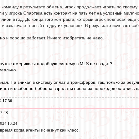
 команду в результате обмена, игрок продолжает играть по своему
сли у игрока Спартака есть контракт на пять лет на условный миллио
ллион в год. До конца того контракта, который игрок подписал ещё 
 и заключают новый на других условиях. В результате исчезает соб
но и хорошо работает. Ничего изобретать не надо.
инутые америкосы подобную систему в MLS не вводят?
реально.
нал. Не вникал в систему оплат и трансферов, так, только за резул
инга и особенно Леброна зарплаты после их переходов остались н
4 17:36
7:28
2024 16:24
время когда агенты исчезнут как класс.