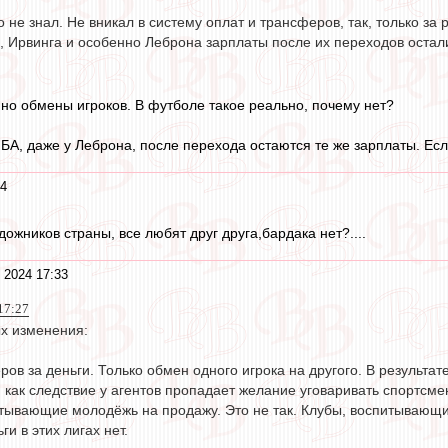
 не знал. Не вникал в систему оплат и трансферов, так, только за 
, Ирвинга и особенно Леброна зарплаты после их переходов остал
но обмены игроков. В футболе такое реально, почему нет?
НБА, даже у Леброна, после перехода остаются те же зарплаты. Ес
34
удожников страны, все любят друг друга,бардака нет?....
 2024 17:33
 17:27
х изменения:
ров за деньги. Только обмен одного игрока на другого. В результ
 как следствие у агентов пропадает желание уговаривать спортсмен
итывающие молодёжь на продажу. Это не так. Клубы, воспитывающи
и в этих лигах нет.