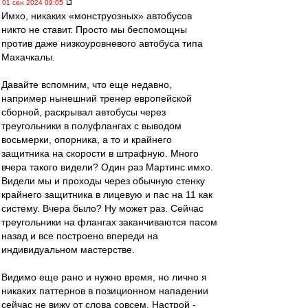
01 сен 2024 09:05
Имхо, никаких «монструозных» автобусов
никто не ставит. Просто мы беспомощны
против даже низкоуровневого автобуса типа
Махачкалы.
Давайте вспомним, что еще недавно,
например нынешний тренер европейской
сборной, раскрывал автобусы через
треугольники в полуфлангах с выводом
восьмерки, опорника, а то и крайнего
защитника на скорости в штрафную. Много
вчера такого видели? Один раз Мартинс имхо.
Видели мы и проходы через обычную стенку
крайнего защитника в лицевую и пас на 11 как
систему. Вчера было? Ну может раз. Сейчас
треугольники на флангах заканчиваются пасом
назад и все построено впереди на
индивидуальном мастерстве.
Видимо еще рано и нужно время, но лично я
никаких паттернов в позиционном нападении
сейчас не вижу от слова совсем. Настрой -