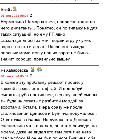
Край
-
01 сен 2024 06:03
Нормально Шамар вышел, напрасно гонят на
него дилетанты.. Понятно, он по типажу не для
таких ситуаций, но ему ГТ явно
сказал:цепляйся за мяч, держи игру у чужих
ворот--он это и делал. После его выхода
опасных моментов у наших ворот не было--
значит, хорошо, правильно вышел.
из Хабаровска
-
01 сен 2024 05:51
В хоккее эту проблему решают проще: у
каждой звезды есть тафгай. И попробуй
сыграть грубо против нее, в следующей смены
ты будешь лежать с разбитой мордой за
воротами. Кстати, вчера сразу же после
столкновения Денисов и Вуячича подумалось :
Ответочка за Барко. Не думаю, что Денисов
специально что-то делал, он в том эпизоде, по-
моему, даже не видел кто там летит на него
сзади-сбоку. И он не бил по ноге Вуячича, оба