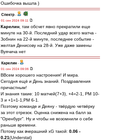
Ошибочка вышла )
Спектр
-
01 сен 2024 09:11
Карелин
, там обсчет явно прекратили еще
минуте на 30-й. Последний удар всего матча -
Зобнин на 22-й минуте, последнее событие -
желтая Денисову на 28-й. Уже даже замены
Вуячича нет
Карелин
-
01 сен 2024 09:06
ВВсем хорошего настроения! И мира.
Сегодня ещё и День знаний. Поздравления
причастным!
И знания такие: 10 матчей(7+3), +4=2-1, РМ 10-
3 и +1=1-1,РМ 6-1.
Поэтому команде и Деяну - твёрдую четвёрку
за этот отрезок. Оценка снижена на балл за
"Оренбург". Ну и чтобы не возомнили о себе
раньше времени.
Потому как вчерашний xG такой:
0.06 -
0.21
(Understat)