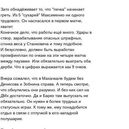
Зато обнадёживает то, что "печка" начинает
греть. Из 5 "сухарей" Максименко ни одного
трудового. Он наспасался в первом матче,
хватит.
Конечное дело, что работы ещё много. Удары в
створ, зарабатывание опасных штрафных,
сгонка веса у Станковича и тому подобное.
И безусловно, должен быть выработан
промфинплан по очкам на эти четыре матча
между паузами. Или обязательно выиграть оба
дерби. Что в цифрах выражается как 9 очков.
Вчера сожалел, что в Махачкале будем без
Денисова и Зобнина справа. А теперь смотрю,
что обнулились они разумно. И без них сил на
ДМх достаточно. Да и Барко там выпускать не
обязательно. Он нужен в более трудных и
статусных играх. К тому же, ему понадобится
отдых в связи с отлучкой в юго-западной
полушарие.