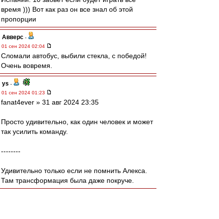
время ))) Вот как раз он все знал об этой
пропорции
Авверс
-
01 сен 2024 02:04
Сломали автобус, выбили стекла, с победой!
Очень вовремя.
ys
-
01 сен 2024 01:23
fanat4ever » 31 авг 2024 23:35
Просто удивительно, как один человек и может
так усилить команду.
--------
Удивительно только если не помнить Алекса.
Там трансформация была даже покруче.
mmmmm
-
01 сен 2024 00:59
Мак-Гуру » 01 сен 2024 00:42