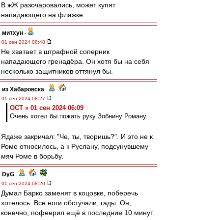
В жЖ разочаровались, может купят
нападающего на флажке
митхун
-
01 сен 2024 08:48
Не хватает в штрафной соперник
нападающего гренадёра. Он хотя бы на себя
несколько защитников оттянул бы.
из Хабаровска
-
01 сен 2024 08:27
ОСТ » 01 сен 2024 06:09
Очень хотел бы пожать руку Зобнину Роману.
Ядаже закричал: "Че, ты, творишь?". И это не к
Роме относилось, а к Руслану, подсунувшему
мяч Роме в борьбу.
DyG
-
01 сен 2024 08:20
Думал Барко заменят в коцовке, поберечь
хотелось. Все ноги обстучали, гады. Он,
конечно, пофеерил ещё в последние 10 минут.