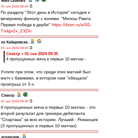
Mike Lebedev
-
01 сен 2024 09:46
По разделу "Этот день в Истории" сегодня к
вечернему финалу с конями. "Милош Ржига.
Первая победа в дерби"
https://dzen.ru/a/X0-
Tndgv2x_Z3Zin
из Хабаровска
-
01 сен 2024 09:45
Спектр » 01 сен 2024 09:35
4 пропущенных мяча в первых 10 матчах -
Учтите при этом, что среди этих матчей был
матч с бамжами, в котором нам "обещали"
проигрыш от 3-х.
Спектр
-
01 сен 2024 09:35
4 пропущенных мяча в первых 10 матчах - это
второй результат для тренера-дебютанта
"Спартака" за всю историю. Лучший - Романцев
(3 пропущенных в первых 10 матчах)
arsgarage
-