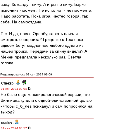
вижу. Команду - вижу. А игры не вижу. Барко
исполнит - момент. Не исполнит - нет момента.
Надо работать. Пока игра, честно говоря, так
себе. На самоотдаче.
П.с. И да, после Оренбурга хоть начали
смотреть соперника? Гриценко с Тесленко
вдвоем бегут медленнее любого одного из
нашей тройки. Передачи за спину видели? А
Менни предлагала несколько раз. Светла
голова.
Редактировалось 01 сен 2024 09:09
Спектр
-
01 сен 2024 09:04
Не было еще конспирологической версии, что
Виллиана купили с одной-единственной целью
- чтобы с_б_лев психанул и сам попросился на
выход?
suslov
-
01 сен 2024 08:57