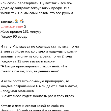
или сезон перетерпеть. Ну вот так и все по-
другому заиграют вокруг таких профи. И в
жизни так. Но мы сами потом это все рушим.
Olddima
-
01 сен 2024 02:10
Жозе провел 181 минуту
Гондоу 90 вроде
И тут у Малышева не сошлась статистика, то ли
2 млн за Жозе жалко стало и надежды рухнули
вытащить иголку из стога сена, то ли 2 гола
Гондоу за 12 млн вызвали изжогу
"А Балда приговаривал с укоризной: «Не
гонялся бы ты, поп, за дешевизной"
И если составить обычную пропорцию, то
каждые потраченные 6 млн дают 1 гол в матче,
- подумал Малышев
Значит Жозе будет забивать раз в трех играх.
Кстати о чем и сказал какой то сабж из
Испании. 10 забьет если будет играть все