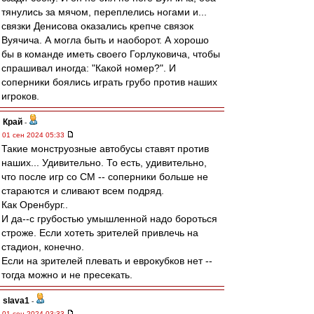
тянулись за мячом, переплелись ногами и...
связки Денисова оказались крепче связок
Вуячича. А могла быть и наоборот. А хорошо
бы в команде иметь своего Горлуковича, чтобы
спрашивал иногда: "Какой номер?". И
соперники боялись играть грубо против наших
игроков.
Край
-
01 сен 2024 05:33
Такие монструозные автобусы ставят против
наших... Удивительно. То есть, удивительно,
что после игр со СМ -- соперники больше не
стараются и сливают всем подряд.
Как Оренбург..
И да--с грубостью умышленной надо бороться
строже. Если хотеть зрителей привлечь на
стадион, конечно.
Если на зрителей плевать и еврокубков нет --
тогда можно и не пресекать.
slava1
-
01 сен 2024 03:33