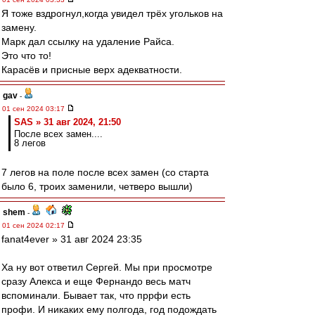
Я тоже вздрогнул,когда увидел трёх угольков на
замену.
Марк дал ссылку на удаление Райса.
Это что то!
Карасёв и присные верх адекватности.
gav
-
01 сен 2024 03:17
SAS » 31 авг 2024, 21:50
После всех замен....
8 легов
7 легов на поле после всех замен (со старта
было 6, троих заменили, четверо вышли)
shem
-
01 сен 2024 02:17
fanat4ever » 31 авг 2024 23:35
Ха ну вот ответил Сергей. Мы при просмотре
сразу Алекса и еще Фернандо весь матч
вспоминали. Бывает так, что пррфи есть
профи. И никаких ему полгода, год подождать