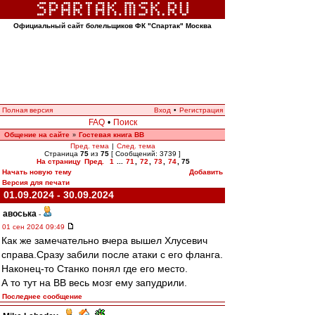
Официальный сайт болельщиков ФК "Спартак" Москва
Полная версия
Вход
•
Регистрация
FAQ
•
Поиск
Общение на сайте
Гостевая книга ВВ
»
Пред. тема
|
След. тема
Страница
75
из
75
[ Сообщений: 3739 ]
На страницу
Пред.
1
...
71
,
72
,
73
,
74
,
75
Начать новую тему
Добавить
Версия для печати
01.09.2024 - 30.09.2024
авоська
-
01 сен 2024 09:49
Как же замечательно вчера вышел Хлусевич
справа.Сразу забили после атаки с его фланга.
Наконец-то Станко понял где его место.
А то тут на ВВ весь мозг ему запудрили.
Последнее сообщение