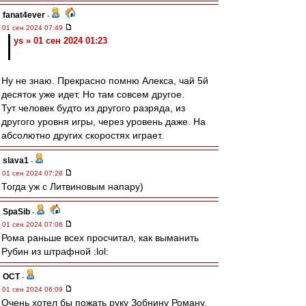
fanat4ever
-
01 сен 2024 07:49
ys » 01 сен 2024 01:23
Ну не знаю. Прекрасно помню Алекса, чай 5й
десяток уже идет. Но там совсем другое.
Тут человек будто из другого разряда, из
другого уровня игры, через уровень даже. На
абсолютно других скоростях играет.
slava1
-
01 сен 2024 07:28
Тогда уж с Литвиновым напару)
SpaSib
-
01 сен 2024 07:06
Рома раньше всех просчитал, как выманить
Рубин из штрафной :lol:
ОСТ
-
01 сен 2024 06:09
Очень хотел бы пожать руку Зобнину Роману.