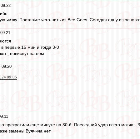
 09:22
сибо.
ю читку. Поставьте чего-нить из Bee Gees. Сегодня одну из основат
 09:21
аются
 в первые 15 мин и тогда 3-0
ет , повиснут на нем
 09:20
024 09:06
09:11
вно прекратили еще минуте на 30-й. Последний удар всего матча - 
даже замены Вуячича нет