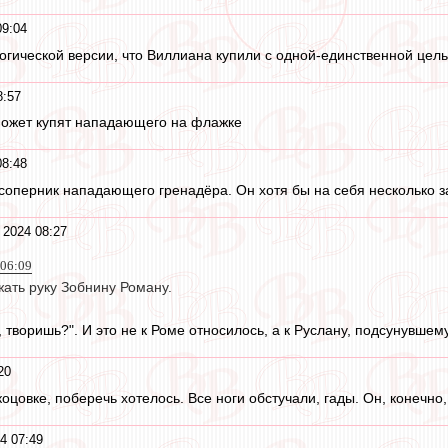
09:04
гической версии, что Виллиана купили с одной-единственной цель
8:57
может купят нападающего на флажке
08:48
соперник нападающего гренадёра. Он хотя бы на себя несколько з
 2024 08:27
 06:09
ать руку Зобнину Роману.
, творишь?". И это не к Роме относилось, а к Руслану, подсунувшем
20
оцовке, поберечь хотелось. Все ноги обстучали, гады. Он, конечн
4 07:49