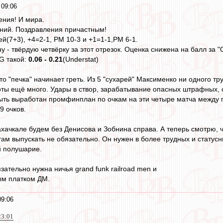
 09:06
ения! И мира.
аний. Поздравления причастным!
ей(7+3), +4=2-1, РМ 10-3 и +1=1-1,РМ 6-1.
 - твёрдую четвёрку за этот отрезок. Оценка снижена на балл за 
G такой:
0.06 - 0.21
(Understat)
то "печка" начинает греть. Из 5 "сухарей" Максименко ни одного тр
оты ещё много. Удары в створ, зарабатывание опасных штрафных, с
ыть выработан промфинплан по очкам на эти четыре матча между п
9 очков.
ахачкале будем без Денисова и Зобнина справа. А теперь смотрю, ч
там выпускать не обязательно. Он нужен в более трудных и статусн
й полушарие.
зательно нужна ничья grand funk railroad men и
ым платком ДМ.
09:06
23:01