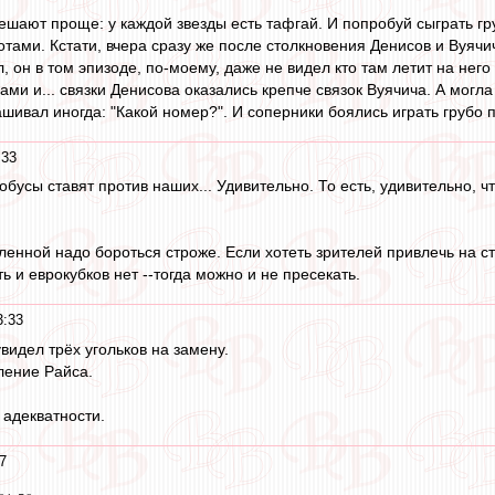
решают проще: у каждой звезды есть тафгай. И попробуй сыграть г
тами. Кстати, вчера сразу же после столкновения Денисов и Вуячи
, он в том эпизоде, по-моему, даже не видел кто там летит на него 
ми и... связки Денисова оказались крепче связок Вуячича. А могла
шивал иногда: "Какой номер?". И соперники боялись играть грубо 
:33
бусы ставят против наших... Удивительно. То есть, удивительно, ч
ленной надо бороться строже. Если хотеть зрителей привлечь на ст
ь и еврокубков нет --тогда можно и не пресекать.
3:33
увидел трёх угольков на замену.
ление Райса.
 адекватности.
7