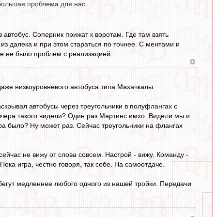
большая проблема для нас.
в автобус. Соперник прижат к воротам. Где там взять
из далека и при этом стараться по точнее. С ментами и
е не было проблем с реализацией.
даже низкоуровневого автобуса типа Махачкалы.
скрывал автобусы через треугольники в полуфлангах с
вчера такого видели? Один раз Мартинс имхо. Видели мы и
ера было? Ну может раз. Сейчас треугольники на флангах
йчас не вижу от слова совсем. Настрой - вижу. Команду -
Пока игра, честно говоря, так себе. На самоотдаче.
 бегут медленнее любого одного из нашей тройки. Передачи