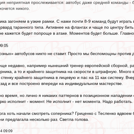
ия неприятная прослеживается: автобус даже средней команды - 
хочется никого.
ка загоняем в узкие рамки. С нами почти 8-9 команд будут играть 
рвард таранного типа. Активнее на флангах и чаще по центру бить 
 кажется будет попроще в атаке. Моментов будет больше. Главно
09:05
озных» автобусов никто не ставит. Просто мы беспомощны против 
еще недавно, например нынешний тренер европейской сборной, ра
рника, а то и крайнего защитника на скорости в штрафную. Много 
стенку крайнего защитника в лицевую и пас на 11 как систему. Вч
зад и все построено впереди на индивидуальном мастерстве.
о время, но лично я никаких паттернов в позиционном нападении се
арко исполнит - момент. Не исполнит - нет момента. Надо работать. 
урга хоть начали смотреть соперника? Гриценко с Тесленко вдвоем
ни предлагала несколько раз. Светла голова.
4 09:09