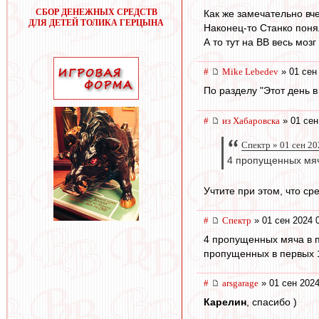
СБОР ДЕНЕЖНЫХ СРЕДСТВ
Как же замечательно вч
ДЛЯ ДЕТЕЙ ТОЛИКА ГЕРЦЫНА
Наконец-то Станко понял
А то тут на ВВ весь моз
#
Mike Lebedev
» 01 сен
По разделу "Этот день 
#
из Хабаровска
» 01 сен
Спектр » 01 сен 20
4 пропущенных мяч
Учтите при этом, что ср
#
Спектр
» 01 сен 2024 
4 пропущенных мяча в п
пропущенных в первых 
#
arsgarage
» 01 сен 2024
Карелин
, спасибо )