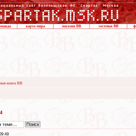
оманда
карта мира
магазин ВВ
гостевая ВВ
ф
вая книга ВВ
24
09:49