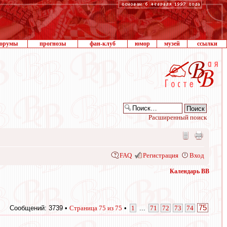
орумы
прогнозы
фан-клуб
юмор
музей
ссылки
Расширенный поиск
FAQ
Регистрация
Вход
Календарь ВВ
75
Сообщений: 3739 •
Страница
75
из
75
•
1
...
71
72
73
74