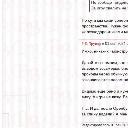
Но вообще тенденц
За игру хвалить не 
По сути мы сами соперни
пространства. Нужен фо
железнодорожниками мне
#
Трувор
» 01 сен 2024 
Имхо, никаких «монстру
Давайте вспомним, что 
выводом восьмерки, опо
проходы через обычную 
заканчиваются пасом на
Видимо еще рано и нужн
вижу. А игры не вижу. Б
П.с. И да, после Оренб
за спину видели? А Мен
Редактировалось 01 сен 202