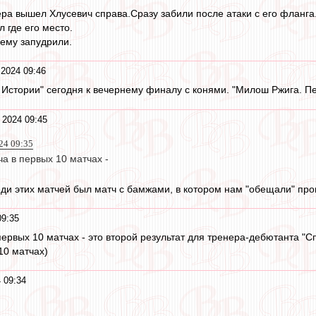
ера вышел Хлусевич справа.Сразу забили после атаки с его фланга
 где его место.
г ему запудрили.
 2024 09:46
в Истории" сегодня к вечернему финалу с конями. "Милош Ржига. П
 2024 09:45
24 09:35
а в первых 10 матчах -
еди этих матчей был матч с бамжами, в котором нам "обещали" про
09:35
ервых 10 матчах - это второй результат для тренера-дебютанта "Сп
10 матчах)
 09:34