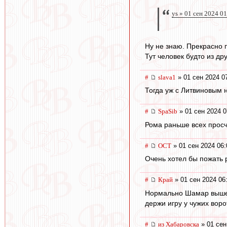
ys » 01 сен 2024 0
Ну не знаю. Прекрасно п
Тут человек будто из др
#
slava1
» 01 сен 2024 0
Тогда уж с Литвиновым 
#
SpaSib
» 01 сен 2024 0
Рома раньше всех просчи
#
ОСТ
» 01 сен 2024 06:
Очень хотел бы пожать 
#
Край
» 01 сен 2024 06
Нормально Шамар вышел,
держи игру у чужих вор
#
из Хабаровска
» 01 сен