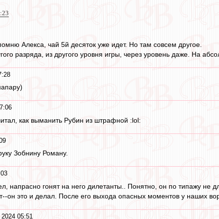
1:23
омню Алекса, чай 5й десяток уже идет. Но там совсем другое.
угого разряда, из другого уровня игры, через уровень даже. На абсо
7:28
напару)
7:06
тал, как выманить Рубин из штрафной :lol:
09
руку Зобнину Роману.
:03
 напрасно гонят на него дилетанты.. Понятно, он по типажу не для
от--он это и делал. После его выхода опасных моментов у наших во
 2024 05:51