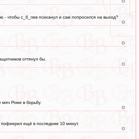
ю - чтобы с_б_лев психанул и сам попросился на выход?
ащитников оттянул бы.
у мяч Роме в борьбу.
о, пофеерил ещё в последние 10 минут.