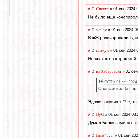
#
Спектр
» 01 сен 2024 
Не было еще конспироло
#
suslov
» 01 сен 2024 0
В жЖ разочаровались, 
#
митхун
» 01 сен 2024 
Не хватает в штрафной 
#
из Хабаровска
» 01 сен
ОСТ » 01 сен 2024
Очень хотел бы пож
Ядаже закричал: "Че, ты
#
DyG
» 01 сен 2024 08:
Думал Барко заменят в к
#
fanat4ever
» 01 сен 202