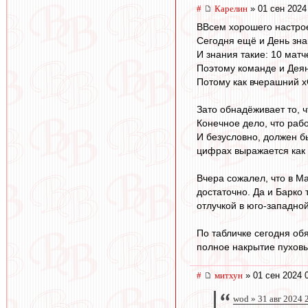
#
Карелин
» 01 сен 2024
ВВсем хорошего настро
Сегодня ещё и День зн
И знания такие: 10 матч
Поэтому команде и Деяну
Потому как вчерашний x
Зато обнадёживает то, ч
Конечное дело, что раб
И безусловно, должен б
цифрах выражается как 
Вчера сожалел, что в М
достаточно. Да и Барко 
отлучкой в юго-западно
По табличке сегодня обя
полное накрытие пухов
#
митхун
» 01 сен 2024 
wod » 31 авг 2024 