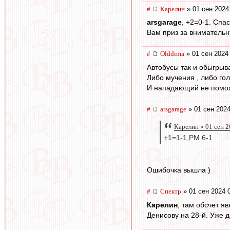
#
Карелин
» 01 сен 2024
arsgarage
, +2=0-1. Спа
Вам приз за внимательну
#
Olddima
» 01 сен 2024
Автобусы так и обыгрыв
Либо мучения , либо гол
И нападающий не помож
#
arsgarage
» 01 сен 2024
Карелин » 01 сен 2
+1=1-1,РМ 6-1
Ошибочка вышла )
#
Спектр
» 01 сен 2024 
Карелин
, там обсчет я
Денисову на 28-й. Уже 