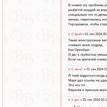
В хоккее эту проблему 
разбитой мордой за воро
специально что-то делал
мячом, переплелись нога
Горлуковича, чтобы спра
#
Край
» 01 сен 2024 05
Такие монструозные авто
сливают всем подряд.
Как Оренбург..
И да--с грубостью умыш
Если на зрителей плеват
#
slava1
» 01 сен 2024 0
Я тоже вздрогнул,когда 
Марк дал ссылку на уда
Это что то!
Карасёв и присные верх
#
gav
» 01 сен 2024 03:1