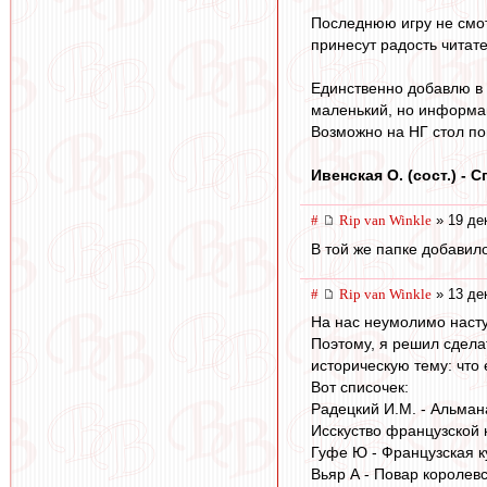
Последнюю игру не смотре
принесут радость читате
Единственно добавлю в э
маленький, но информа
Возможно на НГ стол по
Ивенская О. (сост.) -
#
Rip van Winkle
» 19 де
В той же папке добавил
#
Rip van Winkle
» 13 де
На нас неумолимо насту
Поэтому, я решил сделат
историческую тему: что е
Вот списочек:
Радецкий И.М. - Альман
Исскуство французской к
Гуфе Ю - Французская к
Вьяр А - Повар королев