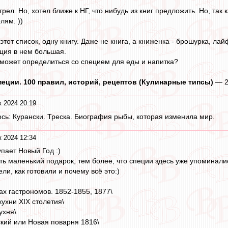
л. Но, хотел ближе к НГ, что нибудь из книг предложить. Но, так ка
лям. ))
тот список, одну книгу. Даже не книга, а книженка - брошурка, ла
ция в нем большая.
может определиться со специем для еды и напитка?
 Специи. 100 правил, историй, рецептов (Кулинарные типсы)
— 20
к 2024 20:19
ось: Курански. Треска. Биография рыбы, которая изменила мир.
к 2024 12:34
пает Новый Год :)
ь маленький подарок, тем более, что специи здесь уже упоминалис
ли, как готовили и почему всё это:)
ах гастрономов. 1852-1855, 1877\
ухни XIX столетия\
ухня\
ский или Новая поварня 1816\