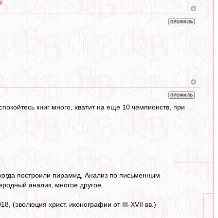
g
спокойтесь книг много, хватит на еще 10 чемпионств, при
 когда построили пирамид, Анализ по письменным
еродный анализ, многое другое.
018, (эволюция христ. иконографии от III-XVII вв.)