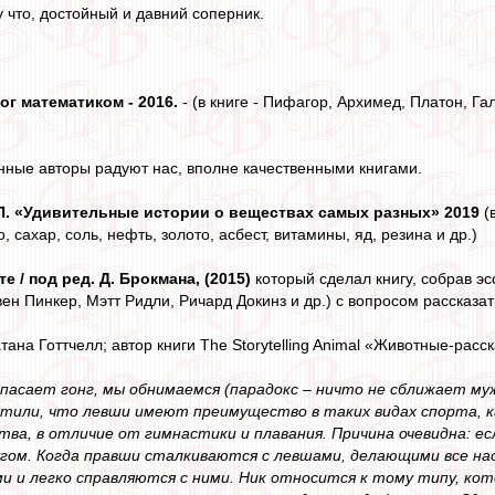
у что, достойный и давний соперник.
ог математиком - 2016.
- (в книге - Пифагор, Архимед, Платон, Га
венные авторы радуют нас, вполне качественными книгами.
П. «Удивительные истории о веществах самых разных» 2019
(в
 сахар, соль, нефть, золото, асбест, витамины, яд, резина и др.)
е / под ред. Д. Брокмана, (2015)
который сделал книгу, собрав э
ен Пинкер, Мэтт Ридли, Ричард Докинз и др.) с вопросом рассказат
тана Готтчелл; автор книги The Storytelling Animal «Животные-расска
 спасает гонг, мы обнимаемся (парадокс – ничто не сближает му
тили, что левши имеют преимущество в таких видах спорта, ка
ва, в отличие от гимнастики и плавания. Причина очевидна: ес
угом. Когда правши сталкиваются с левшами, делающими все нао
и и легко справляются с ними. Ник относится к тому типу, кот