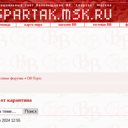
оманда
карта мира
магазин ВВ
гостевая ВВ
ф
упные форумы
‹
Off-Topic
 от карантина
к 2024 12:55