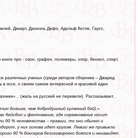
лилей, Декарт, Даниэль Дефо, Адольф Кетле, Гаусс,
 книге про - озон, графен, полимеры, хлор, бензол, спирт,
ссе различных ученых (среди авторов сборника – Джаред
ь в эссе, о своем самом интересной и красивой идее.
зчики»... (жаль на русский не перевели). Рассказывает...
жчин больше, чем добродушный кулачный бой).»
к бейсбол и фехтование, где соревнование носит
ли 90 % человечества – правши, то они обычно и
борот, у них голова идет кругом. Левши же привыкли
орого 90 % боксеров безоговорочно боятся и ненавидят.