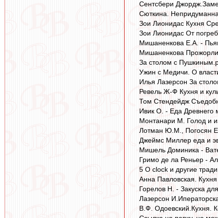
Сентсбери Джордж.Замет
Сюткина. Непридуманная
Зои Лионидас Кухня Сре
Зои Лионидас От погреб
Мишаненкова Е.А. - Пья
Мишаненкова Прожорливо
За столом с Пушкиным.p
Ужин с Медичи. О власти
Илья Лазерсон За столо
Ревель Ж-Ф Кухня и куль
Том Стендейдж Съедобна
Ивик О. - Еда Древнего 
Монтанари М. Голод и и
Лотман Ю.М., Погосян Е.
Джеймс Миллер еда и эв
Мишель Доминика - Вате
Гримо де ла Реньер - А
5 O clock и другие трад
Анна Павловская. Кухня
Горелов Н. - Закуска дл
Лазерсон И.Иператорска
В.Ф. Одоевский.Кухня. 