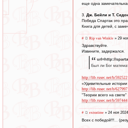
еще одна замечательная
3.
Дж. Бейли и Т. Седо
Победа Спартак это праз
Книга для детей, с зам
#
Rip van Winkle
» 29 но
Здравствуйте.
Извините, задержался.
url=http://spar
Был ли Бог математ
http://lib.rusec.net/b/592522
«Удивительные истории
http://lib.rusec.net/b/627997
"Теории всего на свете"
http://lib.rusec.net/b/597444
#
extratime
» 24 ноя 2024
Всех с победой!!!... (рез