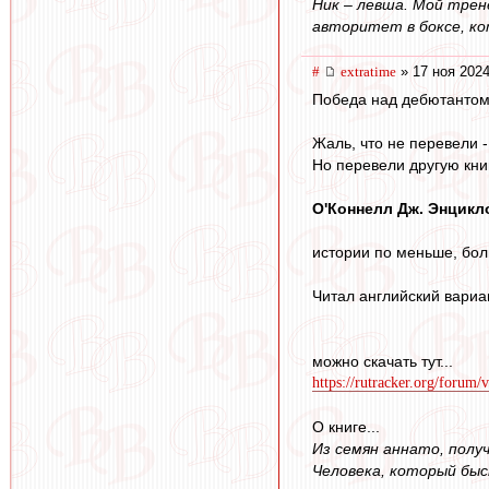
Ник – левша. Мой тре
авторитет в боксе, ко
#
extratime
» 17 ноя 2024
Победа над дебютантом, 
Жаль, что не перевели 
Но перевели другую кни
О'Коннелл Дж. Энцикл
истории по меньше, бол
Читал английский вариан
можно скачать тут...
https://rutracker.org/forum
О книге...
Из семян аннато, полу
Человека, который быс