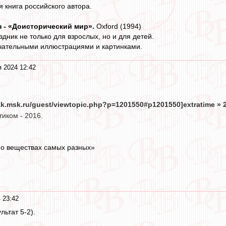
 книга российского автора.
н - «Доисторический мир».
Oxford (1994)
дник не только для взрослых, но и для детей.
ечательными иллюстрациями и картинками.
я 2024 12:42
tak.msk.ru/guest/viewtopic.php?p=1201550#p1201550]extratime » 24
иком - 2016.
 о веществах самых разных»
 23:42
ультат 5-2).