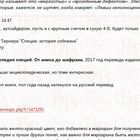
нер называет это «мерзостью» и «врожденным дефектом». Здес
торые, кажется, не шутят, когда говорят: «Левши неполноцен
 14:47
аутсайдером, пусть и с крупным счетом в сухую 4-0, будет только о
- Тернера "Специи: история соблазна"
гу:
опедия специй. От аниса до шафрана.
2017 год перевода издании
ьше энциклопедическая, но тоже интересная.
т книги, пол года назад наткнулся на русский перевод.
/viewtopic.php?t=5473295
чали желто-красный цвет, его добавляли в маргарин для получе
трее и лучше других понял, как важно для маргарина быть желты