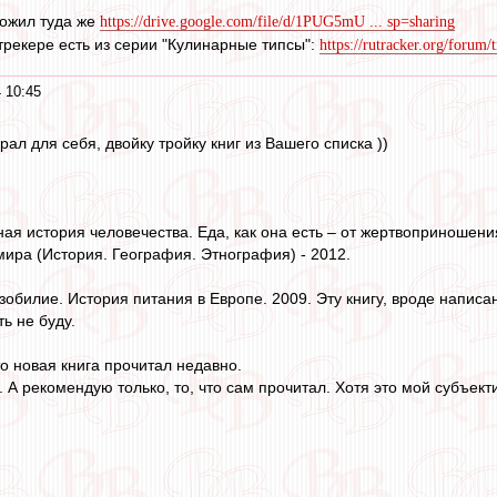
ложил туда же
https://drive.google.com/file/d/1PUG5mU ... sp=sharing
утрекере есть из серии "Кулинарные типсы":
https://rutracker.org/foru
 10:45
рал для себя, двойку тройку книг из Вашего списка ))
я история человечества. Еда, как она есть – от жертвоприношени
мира (История. География. Этнография) - 2012.
зобилие. История питания в Европе. 2009. Эту книгу, вроде напис
ть не буду.
это новая книга прочитал недавно.
 А рекомендую только, то, что сам прочитал. Хотя это мой субъект