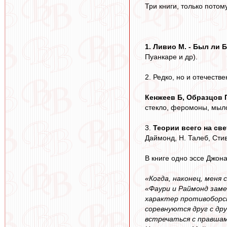
Три книги, только потом
1. Ливио М. - Был ли Б
Пуанкаре и др).
2. Редко, но и отечест
Кенжеев Б, Образцов 
стекло, феромоны, мыло,
3.
Теории всего на свет
Даймонд, Н. Талеб, Стив
В книге одно эссе Джона
«Когда, наконец, меня
«Фаури и Раймонд заме
характер противоборст
соревнуются друг с др
встречаться с правшам