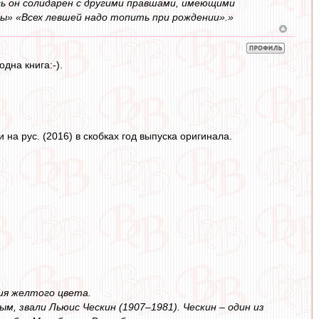
ь он солидарен с другими правшами, имеющими
ны» «Всех левшей надо топить при рождении».»
дна книга:-).
 на рус. (2016) в скобках год выпуска оригинала.
ния желтого цвета.
м, звали Льюис Ческин (1907–1981). Ческин – один из