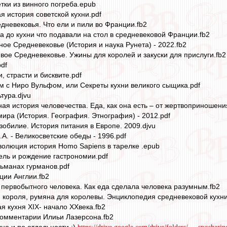
ки из винного погреба.epub
 история советской кухни.pdf
дневековья. Что ели и пили во Франции.fb2
а до кухни что подавали на стол в средневековой Франции.fb2
ное Средневековье (История и наука Рунета) - 2022.fb2
е Средневековье. Ужины для королей и закуски для прислуги.fb2
df
, страсти и бисквите.pdf
м с Ниро Вульфом, или Секреты кухни великого сыщика.pdf
тура.djvu
я история человечества. Еда, как она есть – от жертвоприношения
мира (История. География. Этнография) - 2012.pdf
зобилие. История питания в Европе. 2009.djvu
А. - Великосветские обеды - 1996.pdf
олюция история Homo Sapiens в тарелке .epub
ль и рождение гастрономии.pdf
льманах гурманов.pdf
иции Англии.fb2
 первобытного человека. Как еда сделала человека разумным.fb2
я короля, румяна для королевы. Энциклопедия средневековой кухни 
я кухня XIX- начало XXвека.fb2
Комментарии Илиьи Лазерсона.fb2