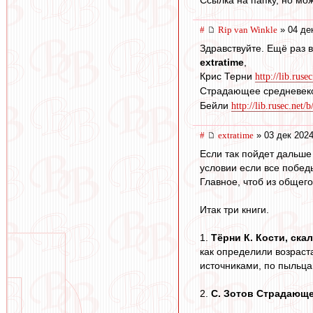
Ссылка на папку, но мож
#
Rip van Winkle
» 04 де
Здравствуйте. Ещё раз в
extratime
,
Крис Терни
http://lib.ruse
Страдающее средневек
Бейли
http://lib.rusec.net/
#
extratime
» 03 дек 2024
Если так пойдет дальше 
условии если все победы
Главное, чтоб из общего
Итак три книги.
1.
Тёрни К. Кости, ска
как определили возраст
источниками, по пыльца
2.
С. Зотов Страдающе