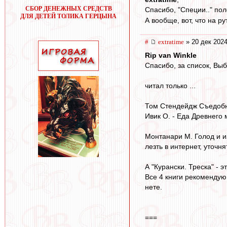
СБОР ДЕНЕЖНЫХ СРЕДСТВ
Спасибо, "Специи.." по
ДЛЯ ДЕТЕЙ ТОЛИКА ГЕРЦЫНА
А вообще, вот, что на р
#
extratime
» 20 дек 2024
Rip van Winkle
Cпасибо, за список, Выб
читал только ...
Том Стендейдж Съедобна
Ивик О. - Еда Древнего 
Монтанари М. Голод и и
лезть в интернет, уточня
А "Курански. Треска" - 
Все 4 книги рекомендую.
нете.
===