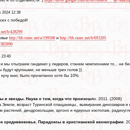
но и по отдельности :)
https://drive.google.com/drive/folders/ ... sp=sharin
к 2024 12:38
сех с победой!
c.net/b/428299
овье
и
http://lib.rusec.net/a/199508
http://lib.rusec.net/b/693205
b/385890
 23:40
и мы отыграем гандикап у лидеров, станем чемпионами то... не бе
 будут крупными, не меньше трех голов )).
 кучу книг, было прочитанно хотя бы 10%.
лы и звезды. Наука о том, когда что произошл
о. 2011. (2008)
а Земли, возраст Туринской плащаницы., вымирание динозавров и
м растений, дендрокольцам, аргоно и ядерных изотопам, радиоугл
е средневековье. Парадоксы в христианской иконографии
. 2