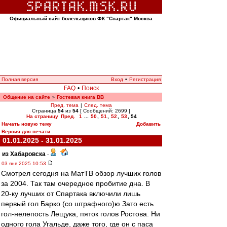
Официальный сайт болельщиков ФК "Спартак" Москва
Полная версия
Вход
•
Регистрация
FAQ
•
Поиск
Общение на сайте
Гостевая книга ВВ
»
Пред. тема
|
След. тема
Страница
54
из
54
[ Сообщений: 2699 ]
На страницу
Пред.
1
...
50
,
51
,
52
,
53
,
54
Начать новую тему
Добавить
Версия для печати
01.01.2025 - 31.01.2025
из Хабаровска
-
03 янв 2025 10:53
Смотрел сегодня на МатТВ обзор лучших голов
за 2004. Так там очередное пробитие дна. В
20-ку лучших от Спартака включили лишь
первый гол Барко (со штрафного)ю Зато есть
гол-нелепость Лещука, пяток голов Ростова. Ни
одного гола Угальде, даже того, где он с паса