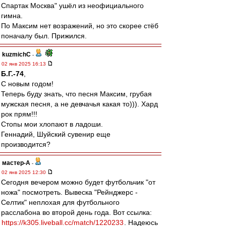
Спартак Москва" ушёл из неофициального
гимна.
По Максим нет возражений, но это скорее стёб
поначалу был. Прижился.
kuzmichC
-
02 янв 2025 16:13
Б.Г.-74
,
С новым годом!
Теперь буду знать, что песня Максим, грубая
мужская песня, а не девчачья какая то))). Хард
рок прям!!!
Стопы мои хлопают в ладоши.
Геннадий, Шуйский сувенир еще
производится?
мастер-А
-
02 янв 2025 12:30
Сегодня вечером можно будет футбольчик "от
ножа" посмотреть. Вывеска "Рейнджерс -
Селтик" неплохая для футбольного
расслабона во второй день года. Вот ссылка:
https://k305.liveball.cc/match/1220233
. Надеюсь