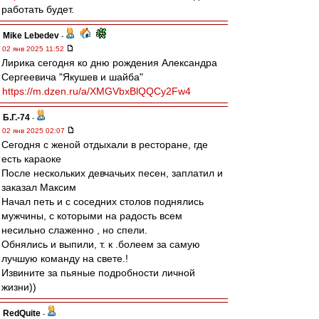
работать будет.
Mike Lebedev
-
02 янв 2025 11:52
Лирика сегодня ко дню рождения Александра
Сергеевича "Якушев и шайба"
https://m.dzen.ru/a/XMGVbxBlQQCy2Fw4
Б.Г.-74
-
02 янв 2025 02:07
Сегодня с женой отдыхали в ресторане, где
есть караоке
После нескольких девчачьих песен, заплатил и
заказал Максим
Начал петь и с соседних столов поднялись
мужчины, с которыми на радость всем
несильно слаженно , но спели.
Обнялись и выпили, т. к .болеем за самую
лучшую команду на свете.!
Извините за пьяные подробности личной
жизни))
RedQuite
-