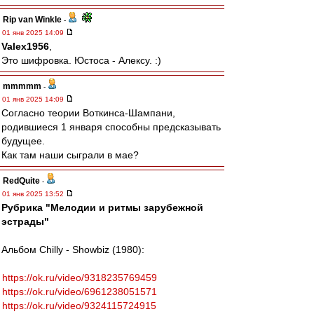
Rip van Winkle
-
01 янв 2025 14:09
Valex1956
,
Это шифровка. Юстоса - Алексу. :)
mmmmm
-
01 янв 2025 14:09
Согласно теории Воткинса-Шампани,
родившиеся 1 января способны предсказывать
будущее.
Как там наши сыграли в мае?
RedQuite
-
01 янв 2025 13:52
Рубрика "Мелодии и ритмы зарубежной
эстрады"
Альбом Chilly - Showbiz (1980):
https://ok.ru/video/9318235769459
https://ok.ru/video/6961238051571
https://ok.ru/video/9324115724915