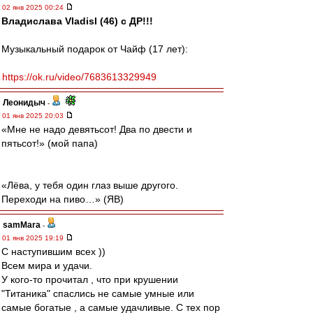
02 янв 2025 00:24
Владислава Vladisl (46) с ДР!!!
Музыкальный подарок от Чайф (17 лет):
https://ok.ru/video/7683613329949
Леонидыч
-
01 янв 2025 20:03
«Мне не надо девятьсот! Два по двести и
пятьсот!» (мой папа)
«Лёва, у тебя один глаз выше другого.
Переходи на пиво…» (ЯВ)
samMara
-
01 янв 2025 19:19
С наступившим всех ))
Всем мира и удачи.
У кого-то прочитал , что при крушении
"Титаника" спаслись не самые умные или
самые богатые , а самые удачливые. С тех пор