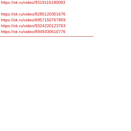
https://ok.ru/video/9319116180083
https://ok.ru/video/8285120301676
https://ok.ru/video/6957150767859
https://ok.ru/video/9324220123763
https://ok.ru/video/8949330610776
Valex1956
-
01 янв 2025 13:49
Лёня, твоя фамилия не Ферма?)
Леонидыч
-
01 янв 2025 13:29
(1+2+3+4+5+6+7+8+9)*2=2025
старичок
-
01 янв 2025 12:44
Друзья, поздравляю всех вас с Новым годом!
Удачи и здоровья!
azvent
-
01 янв 2025 12:30
С Новым годом, друзья!