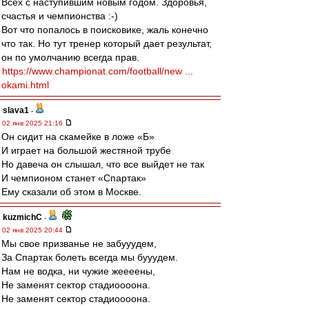
Всех с наступившим новым годом. Здоровья,
счастья и чемпионства :-)
Вот что попалось в поисковике, жаль конечно
что так. Но тут тренер который дает результат,
он по умолчанию всегда прав.
https://www.championat.com/football/new ...
okami.html
slava1
-
02 янв 2025 21:16
Он сидит на скамейке в ложе «Б»
И играет на большой жестяной трубе
Но давеча он слышал, что все выйдет не так
И чемпионом станет «Спартак»
Ему сказали об этом в Москве.
kuzmichC
-
02 янв 2025 20:44
Мы свое призванье не забууудем,
За Спартак болеть всегда мы бууудем.
Нам не водка, ни чужие жеееены,
Не заменят сектор стадиоооона.
Не заменят сектор стадиоооона.