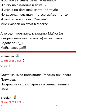
Я болею за Зенит, Зенит"-- чемпион
Я сижу на скамейке в ложе Б
И играю на большой жестяной трубе
Но давеча я слышал, что все выйдет не так
И чемпионом станет Спартак
Мне сказали об этом в Москве
А то один почитатель таланта Майка (эт
который великий писатель) может быть
недоволен :)))
Майк навсегда!!!
mmmmm
-
02 янв 2025 23:06
crucian
,
Статейка живо напомнила Рассказ технолога
Петухова.
Ни крошки не разочарован в отечественных
СМИ.
crucian
-
02 янв 2025 21:50