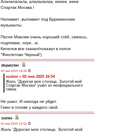
Алалалалала, алалалалаа, еееее, ееее
Спартак Москва.!
Напивает ,выпивает под Брременские
музыканты.
Песня Максим очень хороший стёб, смеюсь,
подпеваю, охуе...ю.
Кипелов все сказал/показал в попсе
"Фиолетово Черный')
dispatcher
-
02 янв 2025 19:28
suslov » 02 янв 2025 16:54
Жаль "Дорогая моя столица. Золотой мой
Спартак Москва" ушёл из неофициального
гимна
Не ушел. И никогда не уйдет.
Гимн в голове у каждого свой.
suslov
-
02 янв 2025 16:54
Жаль "Дорогая моя столица. Золотой мой