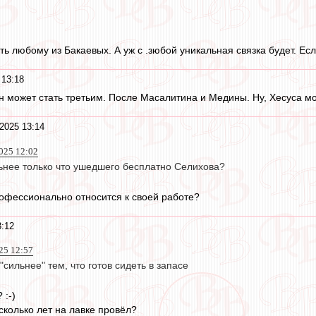
ь любому из Бакаевых. А уж с .зюбой уникальная связка будет. Есл
 13:18
н может стать третьим. После Масалитина и Медины. Ну, Хесуса мо
2025 13:14
2025 12:02
ьнее только что ушедшего бесплатно Селихова?
офессионально относится к своей работе?
3:12
25 12:57
"сильнее" тем, что готов сидеть в запасе
 :-)
сколько лет на лавке провёл?