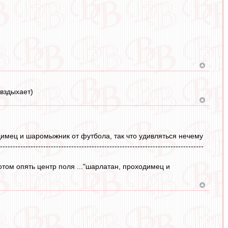
(вздыхает)
димец и шаромыжник от футбола, так что удивляться нечему
--------------------------------------------------------------------------------
отом опять центр поля ..."шарлатан, проходимец и