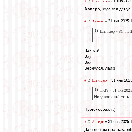
#
Штиллер
» 31 янв 2025
Авверс
, куда ж я денус
#
Авверс
» 31 янв 2025 
Штиллер » 31 янв 
Вай мэ!
Вау!
Вах!
Вернулся, лайк!
#
Штиллер
» 31 янв 2025
TRIV » 31 янв 2025
Но у вас ещё есть 
Проголосовал ;)
#
Авверс
» 31 янв 2025 
Да чего там про Бакаев