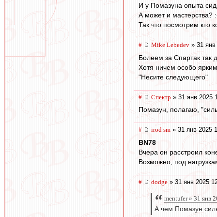
И у Помазуна опыта сид
А может и мастерства? :
Так что посмотрим кто ко
#
Mike Lebedev
» 31 янв
Болеем за Спартак так 
Хотя ничем особо ярки
"Несите следующего"
#
Спектр
» 31 янв 2025 
Помазун, полагаю, "силь
#
irod sm
» 31 янв 2025 
BN78
Вчера он расстроил кон
Возможно, под нагрузка
#
dodge
» 31 янв 2025 1
mentufer » 31 янв 
А чем Помазун сил