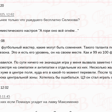
:20
025, 12:02
ьнее только что ушедшего бесплатно Селихова?
иместического настроя "А гори оно всё огнём..."
:08
 футбольный мастер, какие могут быть сомнения. Такого таланта пот
езона. Это и есть его уровень, он на своем месте. Как и 99 из 100 
вился. По сути ничего не значащая игра у меня вызвала заметно 
есмотря на симпатии и антипатии к отдельным из них. Несколько ж
хуже в центре поля, куда его в какой-то момент перевели. После тр
рока центральной зоны. Хотелось бы ошибаться. ЦЗ он стал играть 
 12:02
5 11:45
 них если Помазун усадит на лавку Максименко