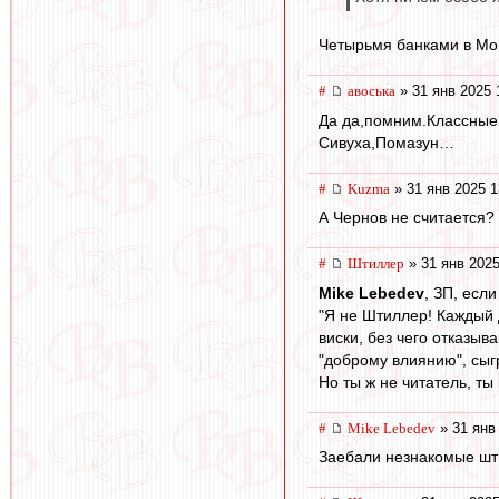
Четырьмя банками в Мо
#
авоська
» 31 янв 2025 
Да да,помним.Классные
Сивуха,Помазун…
#
Kuzma
» 31 янв 2025 1
А Чернов не считается?
#
Штиллер
» 31 янв 2025
Mike Lebedev
, ЗП, есл
"Я не Штиллер! Каждый д
виски, без чего отказыв
"доброму влиянию", сыгр
Но ты ж не читатель, ты 
#
Mike Lebedev
» 31 янв
Заебали незнакомые ш