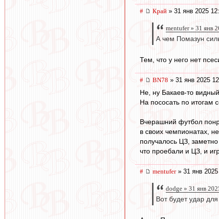
#
Край
» 31 янв 2025 12
mentufer » 31 янв 2
А чем Помазун сил
Тем, что у него нет псес
#
BN78
» 31 янв 2025 12
Не, ну Бакаев-то видный
На пососать по итогам с
Вчерашний футбол понра
в своих чемпионатах, н
получалось ЦЗ, заметно 
что проебали и ЦЗ, и иг
#
mentufer
» 31 янв 2025
dodge » 31 янв 202
Вот будет удар для