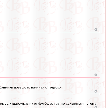
шабашники доверяли, начиная с Тедеско
димец и шаромыжник от футбола, так что удивляться нечему