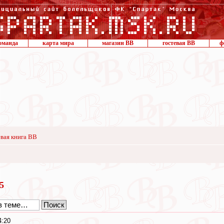
оманда
карта мира
магазин ВВ
гостевая ВВ
ф
вая книга ВВ
25
4:20