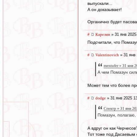
выпускали...
А он доказывает!
Органично будет пасоват
#
Карелин
» 31 янв 2025
Подсчитали, что Помазу
#
Valentinovich
» 31 янв 
mentufer » 31 янв 
А чем Помазун сил
Может тем что более пр
#
dodge
» 31 янв 2025 1
Спектр » 31 янв 20
Помазун, полагаю, 
А вдруг он как Черчесов?
Тот тоже под Дасаевым 