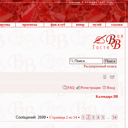
орумы
прогнозы
фан-клуб
юмор
музей
ссылки
Расширенный поиск
FAQ
Регистрация
Вход
Календарь ВВ
2
Сообщений: 2699 •
Страница
2
из
54
•
1
3
4
5
...
54