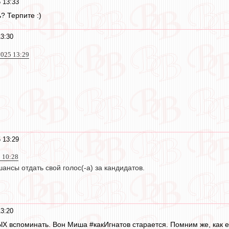
 13:33
ь? Терпите :)
13:30
2025 13:29
 13:29
 10:28
шансы отдать свой голос(-а) за кандидатов.
13:20
ЫХ вспоминать. Вон Миша #какИгнатов старается. Помним же, как ег