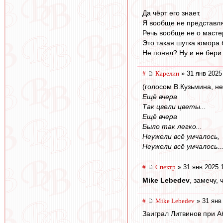
Да чёрт его знает.
Я вообще не представля
Речь вообще не о масте
Это такая шутка юмора 
Не понял? Ну и не бери в
#
Карелин
» 31 янв 2025
(голосом В.Кузьмина, не
Ещё вчера
Так цвели цветы...
Ещё вчера
Было так легко...
Неужели всё умчалось,
Неужели всё умчалось..
#
Спектр
» 31 янв 2025 
Mike Lebedev
, замечу,
#
Mike Lebedev
» 31 янв
Заиграл Литвинов при А