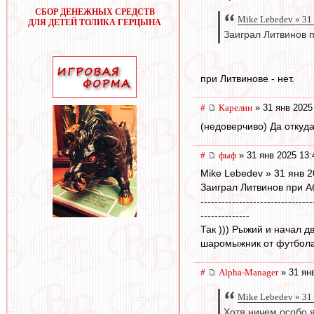
СБОР ДЕНЕЖНЫХ СРЕДСТВ
Mike Lebedev » 31
ДЛЯ ДЕТЕЙ ТОЛИКА ГЕРЦЫНА
Заиграл Литвинов п
при Литвинове - нет.
#
Карелин
» 31 янв 2025
(недоверчиво) Да откуда
#
фыф
» 31 янв 2025 13:
Mike Lebedev » 31 янв 2
Заиграл Литвинов при А
--------------------------------
--------------
Так ))) Рыжий и начал д
шаромыжник от футбол
#
Alpha-Manager
» 31 ян
Mike Lebedev » 31
Хотя ничем особо 