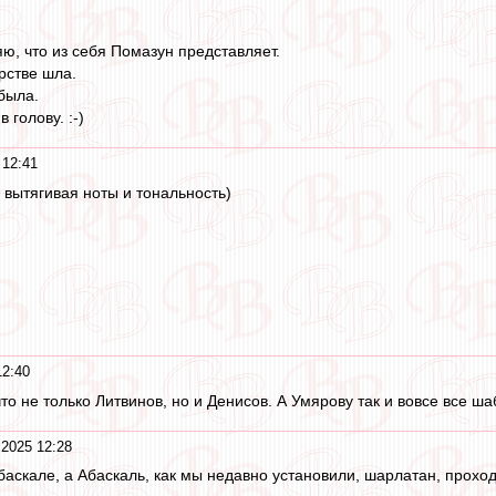
ю, что из себя Помазун представляет.
рстве шла.
была.
 голову. :-)
 12:41
 вытягивая ноты и тональность)
.
12:40
 что не только Литвинов, но и Денисов. А Умярову так и вовсе все 
 2025 12:28
баскале, а Абаскаль, как мы недавно установили, шарлатан, прохо