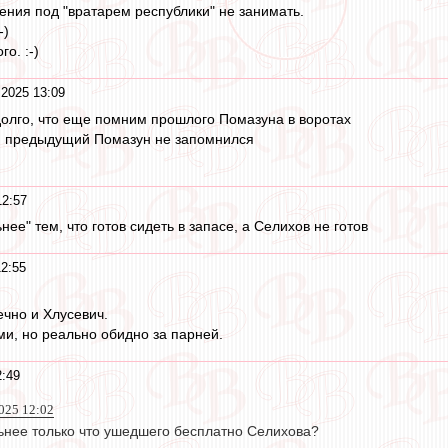
ения под "вратарем республики" не занимать.
-)
го. :-)
 2025 13:09
долго, что еще помним прошлого Помазуна в воротах
м предыдущий Помазун не запомнился
12:57
нее" тем, что готов сидеть в запасе, а Селихов не готов
12:55
ечно и Хлусевич.
ми, но реально обидно за парней.
2:49
2025 12:02
ьнее только что ушедшего бесплатно Селихова?