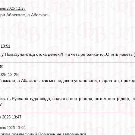
 янв 2025 12:28
ри Абаскале, а Абаскаль
 13:51
 у Помазуна-отца стока денех?! На четыре банка-то..Опять наветы
49
025 12:28
баскале, а Абаскаль, как мы недавно установили, шарлатан, прохо
------------------------------------------------------------------------------------------
вигать Руслана туда-сюда, сначала центр поля, потом центр.деф, п
а"
в 2025 13:47
 янв 2025 13:09
ярким предыдущий Помазун не запомнился