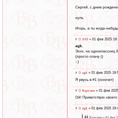
Сергей, с днем рождени
нуль
Игорь, а ты когда-нибуд
#
SAS
» 01 фев 2025 19:
agk
,
Эххх, на одноклассниц 
(просто плачу ()
-:)
#
agk
» 01 фев 2025 19:
Я рвусь в #1 (хохочет)
#
Карелин
» 01 фев 2025
Ой! Приветствую своего
#
agk
» 01 фев 2025 19:
Карелин » 01 фев 