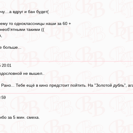
чу....а вдруг и бан будет(
ему то одноклассницы наши за 60 +
 необ'ятными такими ((
,
е больше...
 20:01
Родословной не вышел..
 Рано... Тебе ещё в кино предстоит пойтить. На "Золотой дубль", ага
:59
ибо за 5 мин. смеха.