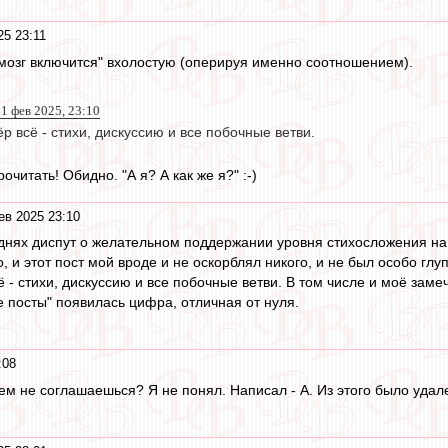
5 23:11
"мозг включится" вхолостую (оперируя именно соотношением).
1 фев 2025, 23:10
р всё - стихи, дискуссию и все побочные ветви.
очитать! Обидно. "А я? А как же я?" :-)
ев 2025 23:10
на днях диспут о желательном поддержании уровня стихосложения н
о, и этот пост мой вроде и не оскорблял никого, и не был особо глу
 - стихи, дискуссию и все побочные ветви. В том числе и моё заме
 посты" появилась цифра, отличная от нуля.
:08
чем не соглашаешься? Я не понял. Написал - А. Из этого было удал