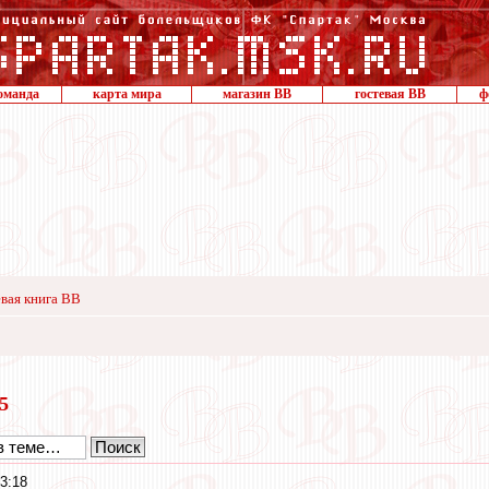
оманда
карта мира
магазин ВВ
гостевая ВВ
ф
вая книга ВВ
25
3:18