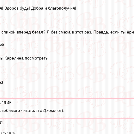
я! Здоров будь! Добра и благополучия!
ь спиной вперед бегал? Я без смеха в этот раз. Правда, если ты ёр
56
бы Карелина посмотреть
53
 19:45
 любимого читателя #2(хохочет).
41
2025 19:36