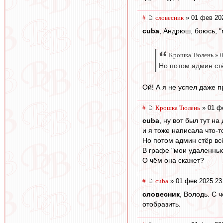
#
словесник
» 01 фев 202
cuba
, Андрюш, боюсь, 
Крошка Тюлень » 0
Но потом админ стё
Ой! А я не успел даже пр
#
Крошка Тюлень
» 01 ф
cuba
, ну вот был тут 
и я тоже написала что-т
Но потом админ стёр всё
В графе "мои удаленные
О чём она скажет?
#
cuba
» 01 фев 2025 23
словесник
, Володь. С 
отобразить.