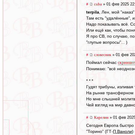
#
cuba
» 01 фев 2025 22
terpila
, Лен, мой "наказ
Там есть "удалённые", и
Надо показывать всё. Со
Или ещё как, чтобы пон
Я про СВ, по случаю, п
"глупые вопросы"... )
#
словесник
» 01 фев 20
Поймал сейчас
скриншо
Понимаю: "всё неоднозна
* * *
Гудят трибуны, изливая 
На рынке трансферном г
Но мне слышней молитва
Чей взгляд на мир давн
#
Карелин
» 01 фев 2025
Сегодня Европа быстро 
"Торино" (ГТ-
П.Ваноли
)