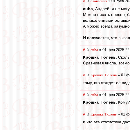
#
словесник
» 01 фев 20
cuba
, Андрей, я не могу
Можно писать пресно, б
великолепными оставши
А можно всегда разумно,
И получается, что вывод
#
cuba
» 01 фев 2025 22
Крошка Тюлень
, Сколь
Сравнивая числа, возмож
#
Крошка Тюлень
» 01 ф
тому, кто жаждет её вид
#
cuba
» 01 фев 2025 22
Крошка Тюлень
, Кому?
#
Крошка Тюлень
» 01 ф
и что эта статистика дас