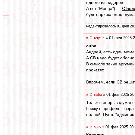
одного из лидеров.
А вот "Монца"(ГТ-
С.Бокк
будет архисложно, дума
Редактировалось 01 фев 20
#
terpila
» 01 фев 2025 2
cuba
,
Андрей, есть один моме
А СВ надо будет обосн
В смысле такие аргумент
прокатят.
Впрочем, если СВ решит 
#
cuba
» 01 фев 2025 20
Только теперь задумался
Гляжу в профиль юзера. 
полной. Пусть "админист
#
SAS
» 01 фев 2025 20:
Карелин
,