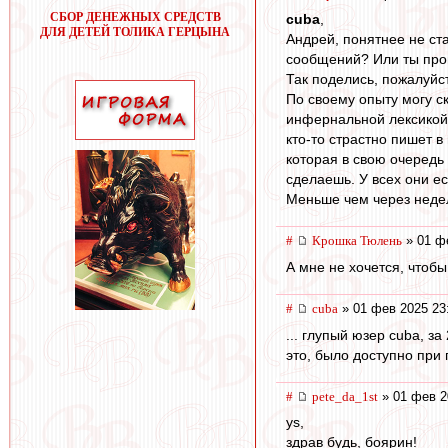
СБОР ДЕНЕЖНЫХ СРЕДСТВ
cuba
,
ДЛЯ ДЕТЕЙ ТОЛИКА ГЕРЦЫНА
Андрей, понятнее не ст
сообщений? Или ты пров
Так поделись, пожалуйс
По своему опыту могу с
инфернальной лексикой;
кто-то страстно пишет в
которая в свою очередь
сделаешь. У всех они ес
Меньше чем через недел
#
Крошка Тюлень
» 01 ф
А мне не хочется, чтоб
#
cuba
» 01 фев 2025 23
... глупый юзер cuba, з
это, было доступно при 
#
pete_da_1st
» 01 фев 2
ys,
здрав будь, боярин!