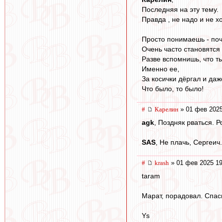
Последняя на эту тему.
Правда , не надо и не хо
Просто понимаешь - поч
Очень часто становятся
Разве вспомнишь, что ты
Именно ее,
За косички дёргал и даж
Что было, то было!
#
Карелин
» 01 фев 2025
agk
, Поздняк рваться. 
SAS
, Не плачь, Сергеич.
#
krash
» 01 фев 2025 19
taram
Марат, порадовал. Спас
Ys