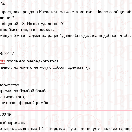
:34
" прост, как правда. ) Касается только статистики. "Число сообщений
ли нет?
общений - Х. Из них удалено - Y
ятно было, глядя в профиль.
омянул. Умная "администрация" давно бы сделала подобное, чтобы
25 22:17
после его очередного гола…
тик
чно", но ничего не могу с собой поделать :-).
торжество...
ремит за бомбой бомба...
 тихая того,
о очерчен формой ромба.
 22:16
отбоярилась.
 отыгралась вничью 1:1 в Бергамо. Пусть это не улучшило их турни