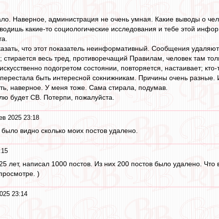
ало. Наверное, администрация не очень умная. Какие выводы о чел
одишь какие-то социологические исследования и тебе этой инфор
та.
казать, что этот показатель неинформативный. Сообщения удаляют
 стирается весь тред, противоречащий Правилам, человек там толь
 искусственно подогретом состоянии, повторяется, настаивает; кто
 перестала быть интересной сокнижникам. Причины очень разные. И
ть, наверное. У меня тоже. Сама стирала, подумав.
ю будет СВ. Потерпи, пожалуйста.
ев 2025 23:18
ы было видно сколько моих постов удалено.
:15
а 25 лет, написал 1000 постов. Из них 200 постов было удалено. Что 
просмотре. )
025 23:14