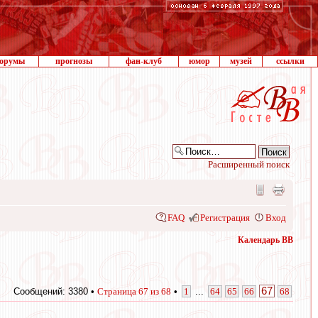
орумы
прогнозы
фан-клуб
юмор
музей
ссылки
Расширенный поиск
FAQ
Регистрация
Вход
Календарь ВВ
67
Сообщений: 3380 •
Страница
67
из
68
•
1
...
64
65
66
68