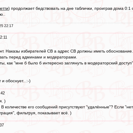
етти
) продолжает бедствовать на дне таблички, проиграв дома 0:1
ю..
25 22:17
2:11
нт. Наказы избирателей СВ а адрес СВ должны иметь обоснование.
овать перед админами и модераторами.
ы, как "мне б было б интересно заглянуть в модераторский доступ" 
и обоснует...:-)
:42
. )
В количестве его сообщений присутствуют "удалённые"? Если "нет",
рация", фильтруя, показывает всё. )
07