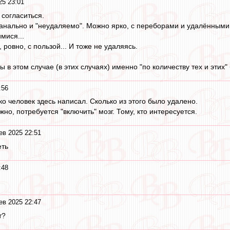
25 23:01
 согласиться.
анально и "неудаляемо". Можно ярко, с переборами и удалёнными 
мися...
 ровно, с пользой... И тоже не удаляясь.
ы в этом случае (в этих случаях) именно "по количеству тех и этих"
:56
ко человек здесь написал. Сколько из этого было удалено.
но, потребуется "включить" мозг. Тому, кто интересуется.
ев 2025 22:51
еть
:48
ев 2025 22:47
т?