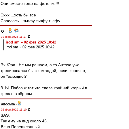
Они вместе тоже на фоточке!!!
Эххх....хоть бы все
Срослось .. тьпфу тьпфу тьпфу ...
Q_
-
02 фев 2025 11:17
irod sm » 02 фев 2025 10:42
irod sm » 02 фев 2025 10:42
Эх Юра.. Не мы решаем, а то Антоха уже
тренировался бы с командой, если, конечно,
он "выездной"
З. Ы. Пабло ж тот что слева крайний кторый в
кресле в чёрном..
авоська
-
02 фев 2025 11:10
SAS
,
Так ему на вид около 45.
Ясно.Переписанный.