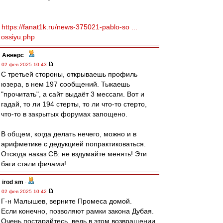
https://fanat1k.ru/news-375021-pablo-so ...
ossiyu.php
Авверс
-
02 фев 2025 10:43
С третьей стороны, открываешь профиль
юзера, в нем 197 сообщений. Тыкаешь
"прочитать", а сайт выдаёт 3 мессаги. Вот и
гадай, то ли 194 стерты, то ли что-то стерто,
что-то в закрытых форумах запощено.
В общем, когда делать нечего, можно и в
арифметике с дедукцией попрактиковаться.
Отсюда наказ СВ: не вздумайте менять! Эти
баги стали фичами!
irod sm
-
02 фев 2025 10:42
Г-н Малышев, верните Промеса домой.
Если конечно, позволяют рамки закона Дубая.
Очень постарайтесь, ведь в этом возвращении