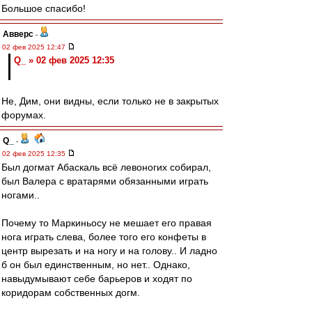
Большое спасибо!
Авверс
-
02 фев 2025 12:47
Q_ » 02 фев 2025 12:35
Не, Дим, они видны, если только не в закрытых
форумах.
Q_
-
02 фев 2025 12:35
Был догмат Абаскаль всё левоногих собирал,
был Валера с вратарями обязанными играть
ногами..
Почему то Маркиньосу не мешает его правая
нога играть слева, более того его конфеты в
центр вырезать и на ногу и на голову.. И ладно
б он был единственным, но нет.. Однако,
навыдумывают себе барьеров и ходят по
коридорам собственных догм.