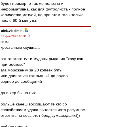
будет примерно так же полезна и
информативна, как для футболиста - полное
количество матчей, но при этом голы только
после 60-й минуты.
alek.vladimir
-
02 фев 2025 06:31
зима...
крестьянам скушна...
вот от этого тут и мудовы рыдания "хочу как
при Бескове"
ага мороженку за 20 копеек блть
или доипаться как пьяный до радио
вернее до сообщений
да и хер бы на них...
больше канеш восхищают те кто со
спокойствием удава пытается чота разумное
ответить на весь этот бред сумашедших)))
доброе утро :)