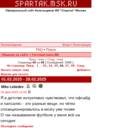
Официальный сайт болельщиков ФК "Спартак" Москва
Полная версия
Вход
•
Регистрация
FAQ
•
Поиск
Общение на сайте
Гостевая книга ВВ
»
Пред. тема
|
След. тема
Страница
66
из
68
[ Сообщений: 3380 ]
На страницу
Пред.
1
...
63
,
64
,
65
,
66
,
67
,
68
След.
Начать новую тему
Добавить
Версия для печати
01.02.2025 - 28.02.2025
Mike Lebedev
-
02 фев 2025 14:03
Я в детстве интуитивно чувствовал, что офсайд
и хапсалис - это разные вещи, но чётко
спозиционировалось в мозгу уже позже
О так называемом футболе у меня всё на
сегодня
Последнее сообщение