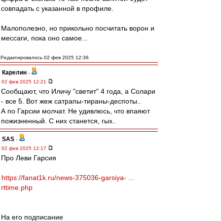
совпадать с указанной в профиле.
Малополезно, но прикольно посчитать ворон и
мессаги, пока оно самое...
Редактировалось 02 фев 2025 12:36
Карелин
-
02 фев 2025 12:21
Сообщают, что Иличу "светит" 4 года, а Солари
- все 5. Вот жеж сатрапы-тираны-деспоты..
А по Гарсии молчат. Не удивлюсь, что впаяют
пожизненный. С них станется, гых..
SAS
-
02 фев 2025 12:17
Про Леви Гарсия
https://fanat1k.ru/news-375036-garsiya- ...
rttime.php
На его подписание