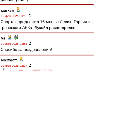
митхун
-
02 фев 2025 06:18
Спартак предложил 16 млн за Левию Гарсия из
греческого АЕКа. Лукойл расщедрился.
ys
-
02 фев 2025 04:51
Спасибо за поздравления!
Nikiforoff
-
02 фев 2025 02:34
cuba » 02 фев 2025 00:52
Я, до сих пор не пойму, что тебе лично это
даст.
kissel
-
02 фев 2025 01:15
Булгаков своё "Рукописи не горят" вложил в рот
Сатаны, между прочим...
Мож, понимал чего :)