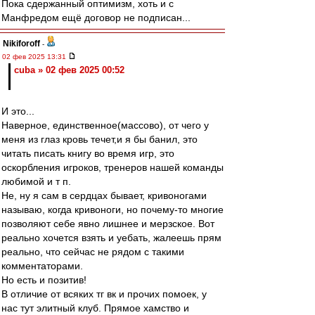
Пока сдержанный оптимизм, хоть и с
Манфредом ещё договор не подписан...
Nikiforoff
-
02 фев 2025 13:31
cuba » 02 фев 2025 00:52
И это...
Наверное, единственное(массово), от чего у
меня из глаз кровь течет,и я бы банил, это
читать писать книгу во время игр, это
оскорбления игроков, тренеров нашей команды
любимой и т п.
Не, ну я сам в сердцах бывает, кривоногами
называю, когда кривоноги, но почему-то многие
позволяют себе явно лишнее и мерзское. Вот
реально хочется взять и уебать, жалеешь прям
реально, что сейчас не рядом с такими
комментаторами.
Но есть и позитив!
В отличие от всяких тг вк и прочих помоек, у
нас тут элитный клуб. Прямое хамство и