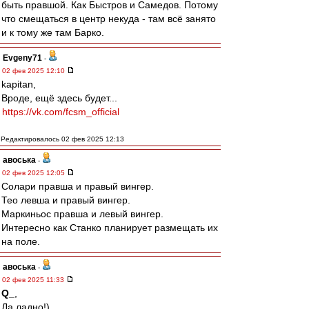
быть правшой. Как Быстров и Самедов. Потому
что смещаться в центр некуда - там всё занято
и к тому же там Барко.
Evgeny71
-
02 фев 2025 12:10
kapitan,
Вроде, ещё здесь будет...
https://vk.com/fcsm_official
Редактировалось 02 фев 2025 12:13
авоська
-
02 фев 2025 12:05
Солари правша и правый вингер.
Тео левша и правый вингер.
Маркиньос правша и левый вингер.
Интересно как Станко планирует размещать их
на поле.
авоська
-
02 фев 2025 11:33
Q_
,
Да ладно!)