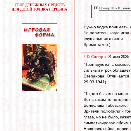
СБОР ДЕНЕЖНЫХ СРЕДСТВ
Помор10 » 01 июн 
ДЛЯ ДЕТЕЙ ТОЛИКА ГЕРЦЫНА
Нужно чодка понимать, 
Че паритесь, когда игра
слушанья их ахинеи.
Время такое.)
#
Спектр
» 01 июн 2025 
"Тренируются с московс
сильный игрок обладает
Степанова. Отличается 
29.03.1941).
"Те, кто бывал на моск
Вот с таким-то нетерпе
Болеслава Габовского.
Зрители полюбили и тог
глаза, но не было, каже
симпатизировал обоим п
Началась война, первен