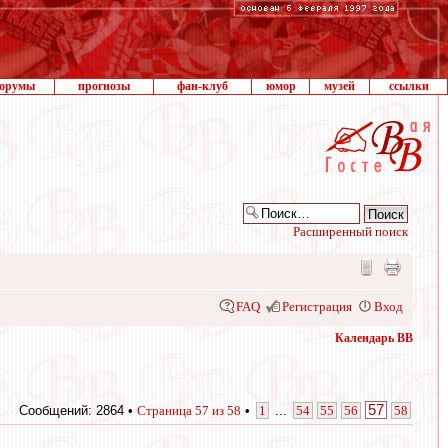
орумы
прогнозы
фан-клуб
юмор
музей
ссылки
Расширенный поиск
FAQ
Регистрация
Вход
Календарь ВВ
57
Сообщений: 2864 •
Страница
57
из
58
•
1
...
54
55
56
58