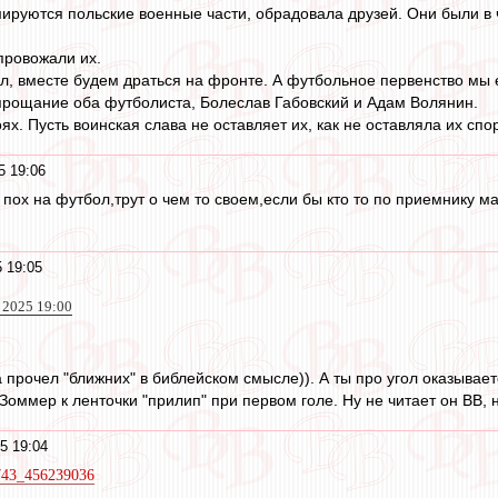
ируются польские военные части, обрадовала друзей. Они были в
провожали их.
ол, вместе будем драться на фронте. А футбольное первенство мы 
а прощание оба футболиста, Болеслав Габовский и Адам Волянин.
х. Пусть воинская слава не оставляет их, как не оставляла их спор
5 19:06
ох на футбол,трут о чем то своем,если бы кто то по приемнику ма
 19:05
н 2025 19:00
а прочел "ближних" в библейском смысле)). А ты про угол оказывае
 Зоммер к ленточки "прилип" при первом голе. Ну не читает он ВВ, н
5 19:04
7743_456239036