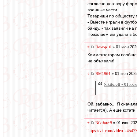
согласно договору форм
военные части.
Товарищи по обществу 
- Вместе играли в футб
банду, - так заявили н
Пожелаем им удачи в боя
#
Помор10
» 01 июн 202
Комментаторам вообще п
не объявили!
#
BM1964
» 01 июн 2025
Nikiforoff » 01 ию
Ой, забавно... Я сначал
читается). А ещё кстати
#
Nikiforoff
» 01 июн 202
https://vk.com/video-2454