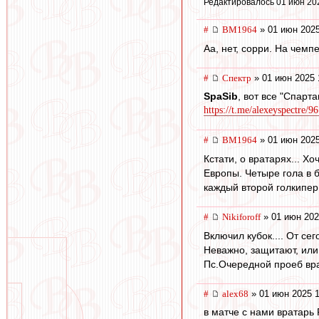
Редактировалось 01 июн 20
#
BM1964
» 01 июн 2025
Аа, нет, сорри. На чемпе
#
Спектр
» 01 июн 2025 
SpaSib
, вот все "Спарт
https://t.me/alexeyspectre/9
#
BM1964
» 01 июн 2025
Кстати, о вратарях... Х
Европы. Четыре гола в б
каждый второй голкипер 
#
Nikiforoff
» 01 июн 202
Включил кубок.... От се
Неважно, защитают, или 
Пс.Очередной проеб вра
#
alex68
» 01 июн 2025 1
в матче с нами вратарь