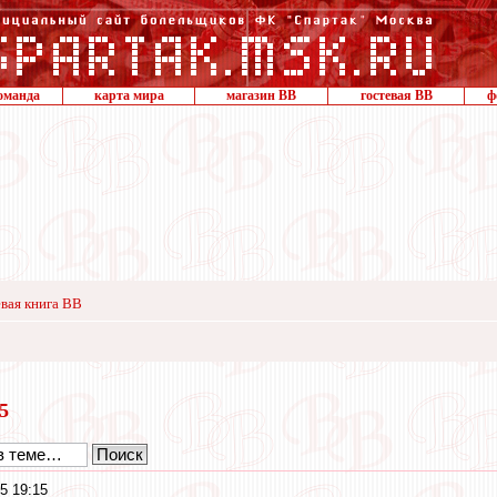
оманда
карта мира
магазин ВВ
гостевая ВВ
ф
вая книга ВВ
25
5 19:15