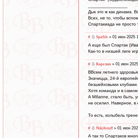
________________
Дык это ж как динама. В
Всех, не то, чтобы вспо
Спартакиада не просто т
#
SpaSib
» 01 июн 2025 
А еще был Спартак (Ива
Как-то в низшей лиге и
#
Карелин
» 01 июн 2025
ВВсем летнего здоровья
Значицца, 24-й европейс
безшейховыми клубами.
Хотя команда и в самом
А Мбаппе, стало быть, 
не осилил. Наверное, в
То есть, колыбель трене
#
Nikiforoff
» 01 июн 202
А так то Спартаков мно