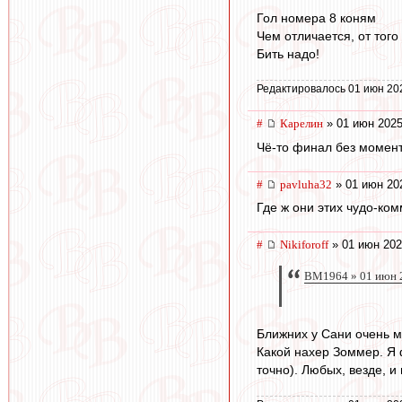
Гол номера 8 коням
Чем отличается, от того
Бить надо!
Редактировалось 01 июн 20
#
Карелин
» 01 июн 2025
Чё-то финал без моменто
#
pavluha32
» 01 июн 20
Где ж они этих чудо-ко
#
Nikiforoff
» 01 июн 202
BM1964 » 01 июн 
Ближних у Сани очень мн
Какой нахер Зоммер. Я 
точно). Любых, везде, и 