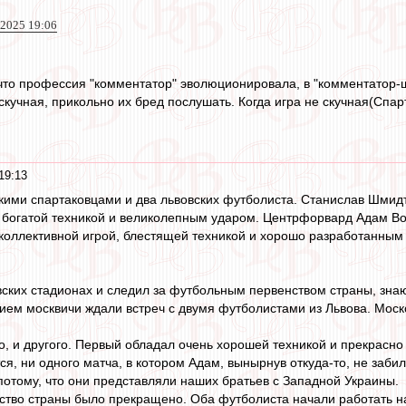
2025 19:06
что профессия "комментатор" эволюционировала, в "комментатор-
 скучная, прикольно их бред послушать. Когда игра не скучная(Спар
19:13
кими спартаковцами и два львовских футболиста. Станислав Шмидт
 богатой техникой и великолепным ударом. Центрфорвард Адам Во
коллективной игрой, блестящей техникой и хорошо разработанным 
овских стадионах и следил за футбольным первенством страны, знаю
нием москвичи ждали встреч с двумя футболистами из Львова. Моск
о, и другого. Первый обладал очень хорошей техникой и прекрасно
тся, ни одного матча, в котором Адам, вынырнув откуда-то, не заб
отому, что они представляли наших братьев с Западной Украины.
ство страны было прекращено. Оба футболиста начали работать на