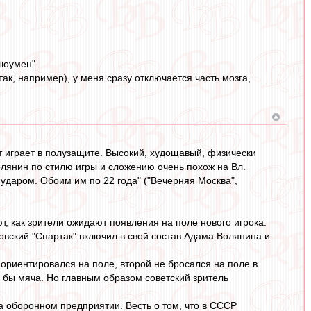
шоумен".
так, например), у меня сразу отключается часть мозга,
 играет в полузащите. Высокий, худощавый, физически
лянин по стилю игры и сложению очень похож на Вл.
ударом. Обоим им по 22 года" ("Вечерняя Москва",
т, как зрители ожидают появления на поле нового игрока.
овский "Спартак" включил в свой состав Адама Волянина и
 ориентировался на поле, второй не бросался на поле в
ил бы мяча. Но главным образом советский зритель
 оборонном предприятии. Весть о том, что в СССР