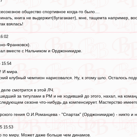
сесоюзное общество спортивное когда-то было....
минать, книга не выдержит(бугагакает), мне, тащемта например, во
ак взялась!
16:02
но-Франковск).
грал вместе с Нальчиком и Орджоникидзе.
 15:54
! И мира.
кий клубный чемпион нарисовался. Ну, к этому шло. Осталось подс
 деле смотрится в этой ЛЧ.
ушедший за титулами в РМ и не ходивший до этого, нахал, на кома
 следующем сезоне что-нибудь да компенсирует. Мастерство имеетс
рского гения О.И.Романцева - "Спартак" (Орджоникидзе) - никто и 
5 15:53
го по миру. Может даже больше чем динамов.