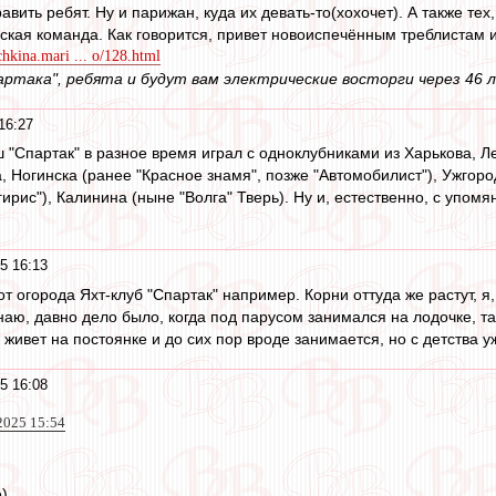
вить ребят. Ну и парижан, куда их девать-то(хохочет). А также тех,
ская команда. Как говорится, привет новоиспечённым треблистам из
chkina.mari ... o/128.html
ртака", ребята и будут вам электрические восторги через 46 л
16:27
ш "Спартак" в разное время играл с одноклубниками из Харькова, 
, Ногинска (ранее "Красное знамя", позже "Автомобилист"), Ужгород
ирис"), Калинина (ныне "Волга" Тверь). Ну и, естественно, с упо
5 16:13
от огорода Яхт-клуб "Спартак" например. Корни оттуда же растут, 
знаю, давно дело было, когда под парусом занимался на лодочке, та
 живет на постоянке и до сих пор вроде занимается, но с детства у
5 16:08
2025 15:54
)