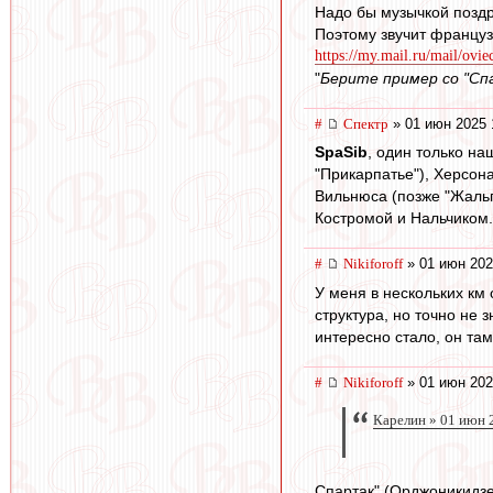
Надо бы музычкой поздра
Поэтому звучит француз
https://my.mail.ru/mail/ovie
"
Берите пример со "Спа
#
Спектр
» 01 июн 2025 
SpaSib
, один только на
"Прикарпатье"), Херсона
Вильнюса (позже "Жальг
Костромой и Нальчиком.
#
Nikiforoff
» 01 июн 202
У меня в нескольких км 
структура, но точно не 
интересно стало, он там
#
Nikiforoff
» 01 июн 202
Карелин » 01 июн 
Спартак" (Орджоникидзе