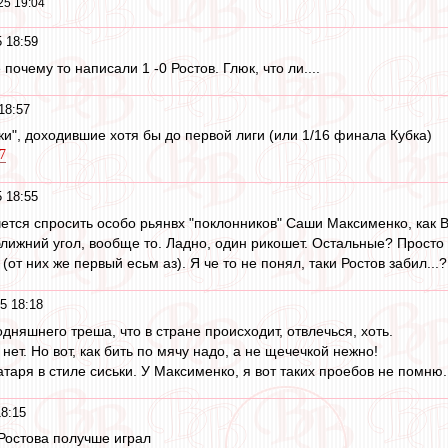
25 19:04
 18:59
 почему то написали 1 -0 Ростов. Глюк, что ли....
18:57
аки", доходившие хотя бы до первой лиги (или 1/16 финала Кубка)
67
 18:55
очется спросить особо рьянвх "поклонников" Саши Максименко, как
лижний угол, вообще то. Ладно, один рикошет. Остальные? Просто 
(от них же первый есьм аз). Я че то не понял, таки Ростов забил...?
5 18:18
годняшнего треша, что в стране происходит, отвлечься, хоть.
нет. Но вот, как бить по мячу надо, а не щечечкой нежно!
таря в стиле сиськи. У Максименко, я вот таких проебов не помню.
8:15
 Ростова получше играл