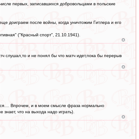
 числе первых, записавшихся добровольцами в польские
еще доиграем после войны, когда уничтожим Гитлера и его
тивная" ("Красный спорт", 21.10.1941).
тч слушал,то и не понял бы что матч идет,пока бы перерыв
тся.... Впрочем, и в моем смысле фраза нормально
е знает, что на выхода надо играть).