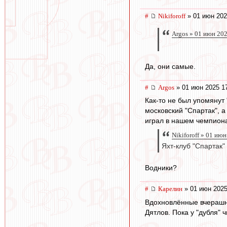
#
Nikiforoff
» 01 июн 202
Argos » 01 июн 20
Да, они самые.
#
Argos
» 01 июн 2025 1
Как-то не был упомянут 
московский "Спартак", 
играл в нашем чемпионат
Nikiforoff » 01 ию
Яхт-клуб "Спартак"
Водники?
#
Карелин
» 01 июн 2025
Вдохновлённые вчерашни
Дятлов. Пока у "дубля" 