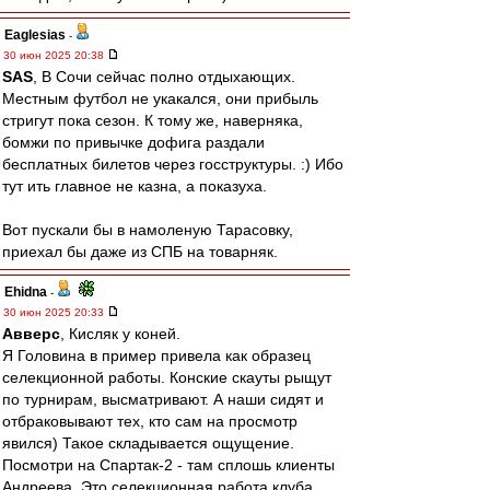
Eaglesias
-
30 июн 2025 20:38
SAS
, В Сочи сейчас полно отдыхающих.
Местным футбол не укакался, они прибыль
стригут пока сезон. К тому же, наверняка,
бомжи по привычке дофига раздали
бесплатных билетов через госструктуры. :) Ибо
тут ить главное не казна, а показуха.
Вот пускали бы в намоленую Тарасовку,
приехал бы даже из СПБ на товарняк.
Ehidna
-
30 июн 2025 20:33
Авверс
, Кисляк у коней.
Я Головина в пример привела как образец
селекционной работы. Конские скауты рыщут
по турнирам, высматривают. А наши сидят и
отбраковывают тех, кто сам на просмотр
явился) Такое складывается ощущение.
Посмотри на Спартак-2 - там сплошь клиенты
Андреева. Это селекционная работа клуба,