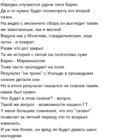
Изредка случаются удачи типа Барко.
Да и то нужно будет посмотреть его второй
сезон.
На видео с весеннего сбора он выглядит таким
же замотанным, как и весной.
Видуха как у Игнатова, страдальческая, еще
чуток - и помрет.
Разве что рот закрыт.
Та же история с легом на полголовы хуже
Барко - Маркиньосом.
Тоже часто пропадает на поле.
Результат "на троих" с Угальде в прошедшем
сезоне делали они.
Но в итоге результат оказался не совсем таким,
каким был нужен.
Что будет в этом сезоне? - вопрос.
Такой же вопрос - возможности нашего ГТ.
У меня большие сомнения, что его "талант"
позволит за летний период что-то всерьез
изменить.
И уж тем более, он вряд ли будет давать шанс
молодежи.