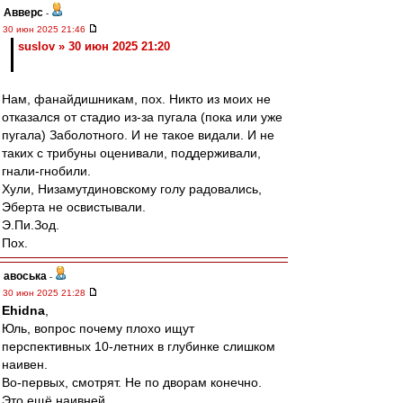
Авверс
-
30 июн 2025 21:46
suslov » 30 июн 2025 21:20
Нам, фанайдишникам, пох. Никто из моих не
отказался от стадио из-за пугала (пока или уже
пугала) Заболотного. И не такое видали. И не
таких с трибуны оценивали, поддерживали,
гнали-гнобили.
Хули, Низамутдиновскому голу радовались,
Эберта не освистывали.
Э.Пи.Зод.
Пох.
авоська
-
30 июн 2025 21:28
Ehidna
,
Юль, вопрос почему плохо ищут
перспективных 10-летних в глубинке слишком
наивен.
Во-первых, смотрят. Не по дворам конечно.
Это ещё наивней.