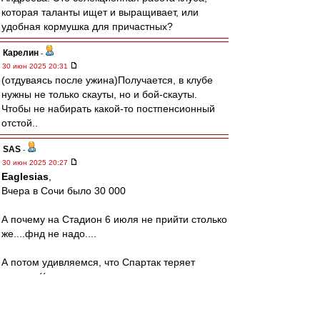
которая таланты ищет и выращивает, или
удобная кормушка для причастных?
Карелин
-
30 июн 2025 20:31
(отдуваясь после ужина)Получается, в клубе
нужны не только скауты, но и бой-скауты.
Чтобы не набирать какой-то постпенсионный
отстой..
SAS
-
30 июн 2025 20:27
Eaglesias
,
Вчера в Сочи было 30 000
А почему на Стадион 6 июля не прийти столько
же....фнд не надо....
А потом удивляемся, что Спартак теряет
зрителя((
Аааааа,дача же важнее?!