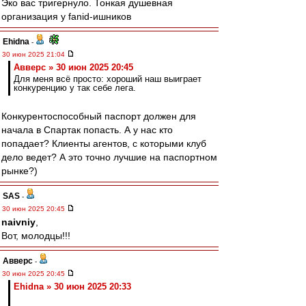
Эко вас тригернуло. Тонкая душевная
организация у fanid-ишников
Ehidna
-
30 июн 2025 21:04
Авверс » 30 июн 2025 20:45
Для меня всё просто: хороший наш выиграет
конкуренцию у так себе лега.
Конкурентоспособный паспорт должен для
начала в Спартак попасть. А у нас кто
попадает? Клиенты агентов, с которыми клуб
дело ведет? А это точно лучшие на паспортном
рынке?)
SAS
-
30 июн 2025 20:45
naivniy
,
Вот, молодцы!!!
Авверс
-
30 июн 2025 20:45
Ehidna » 30 июн 2025 20:33