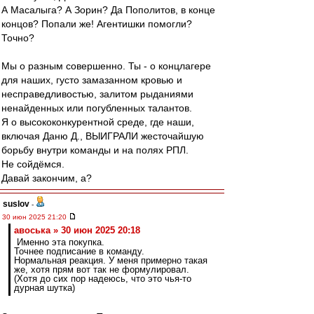
А Масалыга? А Зорин? Да Пополитов, в конце
концов? Попали же! Агентишки помогли?
Точно?
Мы о разным совершенно. Ты - о концлагере
для наших, густо замазанном кровью и
несправедливостью, залитом рыданиями
ненайденных или погубленных талантов.
Я о высококонкурентной среде, где наши,
включая Даню Д., ВЫИГРАЛИ жесточайшую
борьбу внутри команды и на полях РПЛ.
Не сойдёмся.
Давай закончим, а?
suslov
-
30 июн 2025 21:20
авоська » 30 июн 2025 20:18
Именно эта покупка.
Точнее подписание в команду.
Нормальная реакция. У меня примерно такая
же, хотя прям вот так не формулировал.
(Хотя до сих пор надеюсь, что это чья-то
дурная шутка)