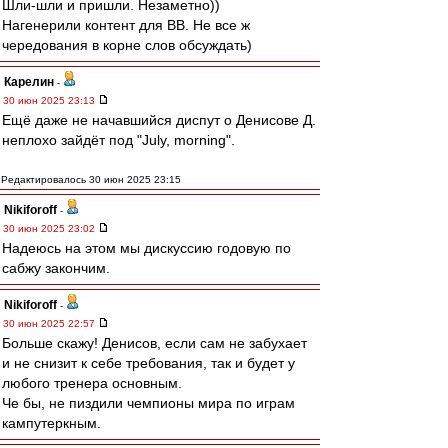
Шли-шли и пришли. Незаметно))
Нагенерили контент для ВВ. Не все ж
чередования в корне слов обсуждать)
Карелин
-
30 июн 2025 23:13
Ещё даже не начавшийся диспут о Денисове Д.
неплохо зайдёт под "July, morning".
Редактировалось 30 июн 2025 23:15
Nikiforoff
-
30 июн 2025 23:02
Надеюсь на этом мы дискуссию годовую по
сабжу закончим.
Nikiforoff
-
30 июн 2025 22:57
Больше скажу! Денисов, если сам не забухает
и не снизит к себе требования, так и будет у
любого тренера основным.
Че бы, не пиздили чемпионы мира по играм
кампутеркным.