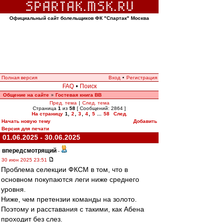
Официальный сайт болельщиков ФК "Спартак" Москва
Полная версия
Вход
•
Регистрация
FAQ
•
Поиск
Общение на сайте
Гостевая книга ВВ
»
Пред. тема
|
След. тема
Страница
1
из
58
[ Сообщений: 2864 ]
На страницу
1
,
2
,
3
,
4
,
5
...
58
След.
Начать новую тему
Добавить
Версия для печати
01.06.2025 - 30.06.2025
впередсмотрящий
-
30 июн 2025 23:51
Проблема селекции ФКСМ в том, что в
основном покупаются леги ниже среднего
уровня.
Ниже, чем претензии команды на золото.
Поэтому и расставания с такими, как Абена
проходит без слез.