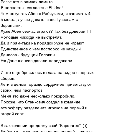
Разве что в рамках лимита.
Я полностью согласен с Ehidna!
Чем покупать Абен с Рябчуками, и занимать 4-
5 места, лучше давать шанс Гузиевам с
Зориными.
Хуже Абен сейчас играют? Так без доверия ГТ
молодые никогда не выстрелят.
Да и прям-таки на порядок хуже не играют.
Единственное с чем поспорю: не каждый
Денисов - будущий Головин.
Уж Дане шансов давали-передавали.
И что еще бросилось в глаза на видео с первых
сборов.
Леги в целом гораздо сердечнее приветствуют
своих, чем паспортов.
Меня это даже несколько покоробило.
Похоже, что Станкович создал в команде
атмосферу разделения игроков на первый и
второй сорт.
В заключении продолжу свой "Карфаген". )))
Любого из нынешнего состава продай - слезы у