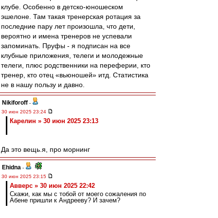
клубе. Особенно в детско-юношеском
эшелоне. Там такая тренерская ротация за
последние пару лет произошла, что дети,
вероятно и имена тренеров не успевали
запоминать. Пруфы - я подписан на все
клубные приложения, телеги и молодежные
телеги, плюс родственники на переферии, кто
тренер, кто отец «вьюношей» итд. Статистика
не в нашу пользу и давно.
Nikiforoff
-
30 июн 2025 23:24
Карелин » 30 июн 2025 23:13
Да это вещь.я, про морнинг
Ehidna
-
30 июн 2025 23:15
Авверс » 30 июн 2025 22:42
Скажи, как мы с тобой от моего сожаления по
Абене пришли к Андрееву? И зачем?