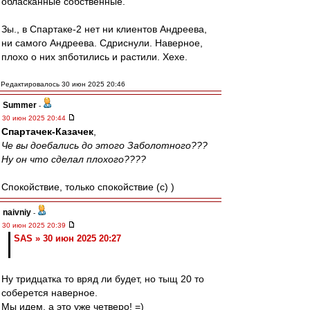
обласканные собственные.
Зы., в Спартаке-2 нет ни клиентов Андреева,
ни самого Андреева. Сдриснули. Наверное,
плохо о них зпботились и растили. Хехе.
Редактировалось 30 июн 2025 20:46
Summer
-
30 июн 2025 20:44
Спартачек-Казачек
,
Че вы доебались до этого Заболотного???
Ну он что сделал плохого????
Спокойствие, только спокойствие (c) )
naivniy
-
30 июн 2025 20:39
SAS » 30 июн 2025 20:27
Ну тридцатка то вряд ли будет, но тыщ 20 то
соберется наверное.
Мы идем, а это уже четверо! =)