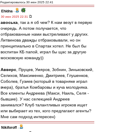
Редактировалось 30 июн 2025 22:41
Ehidna
-
30 июн 2025 22:31
авоська
, так а я об чем? К нам везут в первую
очередь. А потом получается, что
отбракованные нами выстреливают у других.
Литвинова дважды отбраковывали, но он
принципиально в Спартак хотел. Не был бы
воспитан КБ папой, играл бы щас за другую
московскую команду))
Авверс
, Пруцев, Умяров, Зобнин, Зиньковский,
Селихов, Максименко, Дмитриев, Глушенков,
Соболев, Гузиев (который в товарняке играл
вчера), братья Комбаровы и куча молодняка.
Все клиенты Андреева (Макси, Наиль, Селя -
бывшие). У нас селекцией Андреев
занимался? Клуб талантливых игроков ищет
или выбирает из тех, кого предлагают агенты?
Мне сам подход интересен)
Nikiforoff
-