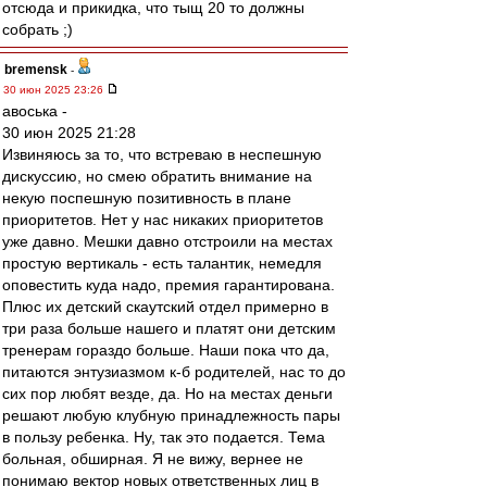
отсюда и прикидка, что тыщ 20 то должны
собрать ;)
bremensk
-
30 июн 2025 23:26
авоська -
30 июн 2025 21:28
Извиняюсь за то, что встреваю в неспешную
дискуссию, но смею обратить внимание на
некую поспешную позитивность в плане
приоритетов. Нет у нас никаких приоритетов
уже давно. Мешки давно отстроили на местах
простую вертикаль - есть талантик, немедля
оповестить куда надо, премия гарантирована.
Плюс их детский скаутский отдел примерно в
три раза больше нашего и платят они детским
тренерам гораздо больше. Наши пока что да,
питаются энтузиазмом к-б родителей, нас то до
сих пор любят везде, да. Но на местах деньги
решают любую клубную принадлежность пары
в пользу ребенка. Ну, так это подается. Тема
больная, обширная. Я не вижу, вернее не
понимаю вектор новых ответственных лиц в