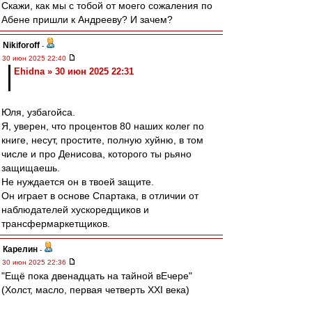
Скажи, как мы с тобой от моего сожаления по
Абене пришли к Андрееву? И зачем?
Nikiforoff
-
30 июн 2025 22:40
Ehidna » 30 июн 2025 22:31
Юля, узбагойса.
Я, уверен, что процентов 80 наших колег по
книге, несут, простите, полную хуйню, в том
числе и про Денисова, которого ты рьяно
защищаешь.
Не нуждается он в твоей защите.
Он играет в основе Спартака, в отличии от
наблюдателей хускоредщиков и
трансфермаркетщиков.
Карелин
-
30 июн 2025 22:36
"Ещё пока двенадцать на тайной вЕчере"
(Холст, масло, первая четверть XXI века)