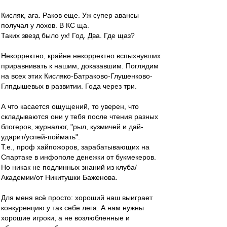
Кисляк, ага. Раков еще. Уж супер авансы
получал у лохов. В КС ща.
Таких звезд было ух! Год. Два. Где щаз?
Некорректно, крайне некорректно вспыхнувших
приравнивать к нашим, доказавшим. Поглядим
на всех этих Кисляко-Батраково-Глушенково-
Глпдышевых в развитии. Года через три.
А что касается ощущений, то уверен, что
складываются они у тебя после чтения разных
блогеров, журналюг, "рыл, кузмичей и дай-
ударит/успей-поймать".
Т.е., проф хайпожоров, зарабатывающих на
Спартаке в инфополе денежки от букмекеров.
Но никак не подлинных знаний из клуба/
Академии/от Никитушки Баженова.
Для меня всё просто: хороший наш выиграет
конкуренцию у так себе лега. А нам нужны
хорошие игроки, а не возлюбленные и