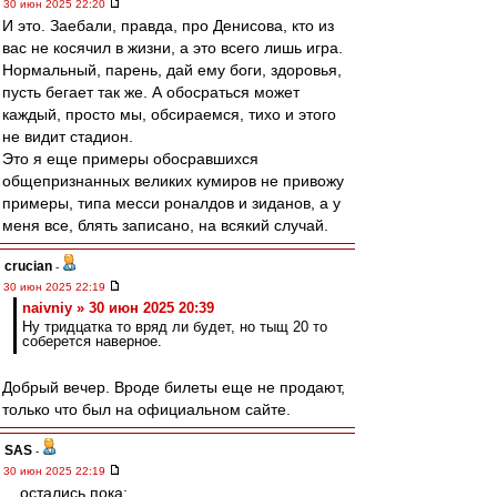
30 июн 2025 22:20
И это. Заебали, правда, про Денисова, кто из
вас не косячил в жизни, а это всего лишь игра.
Нормальный, парень, дай ему боги, здоровья,
пусть бегает так же. А обосраться может
каждый, просто мы, обсираемся, тихо и этого
не видит стадион.
Это я еще примеры обосравшихся
общепризнанных великих кумиров не привожу
примеры, типа месси роналдов и зиданов, а у
меня все, блять записано, на всякий случай.
crucian
-
30 июн 2025 22:19
naivniy » 30 июн 2025 20:39
Ну тридцатка то вряд ли будет, но тыщ 20 то
соберется наверное.
Добрый вечер. Вроде билеты еще не продают,
только что был на официальном сайте.
SAS
-
30 июн 2025 22:19
....остались пока: