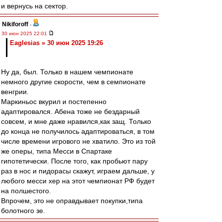
и вернусь на сектор.
Nikiforoff
-
30 июн 2025 22:01
Eaglesias » 30 июн 2025 19:26
Ну да, был. Только в нашем чемпионате
немного другие скорости, чем в семпионате
венгрии.
Маркиньос вкурил и постепенно
адаптировался. Абена тоже не бездарный
совсем, и мне даже нравился,как защ. Только
до конца не получилось адаптироваться, в том
числе времени игрового не хватило. Это из той
же оперы, типа Месси в Спартаке
гипотетически. После того, как пробьют пару
раз в нос и пидорасы скажут, играем дальше, у
любого месси хер на этот чемпионат РФ будет
на полшестого.
Впрочем, это не оправдывает покупки,типа
болотного зе.