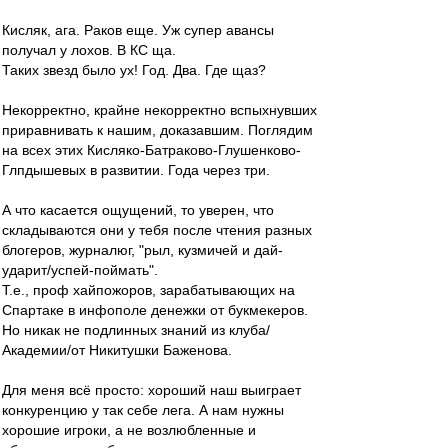
Кисляк, ага. Раков еще. Уж супер авансы
получал у лохов. В КС ща.
Таких звезд было ух! Год. Два. Где щаз?
Некорректно, крайне некорректно вспыхнувших
приравнивать к нашим, доказавшим. Поглядим
на всех этих Кисляко-Батраково-Глушенково-
Глпдышевых в развитии. Года через три.
А что касается ощущений, то уверен, что
складываются они у тебя после чтения разных
блогеров, журналюг, "рыл, кузмичей и дай-
ударит/успей-поймать".
Т.е., проф хайпожоров, зарабатывающих на
Спартаке в инфополе денежки от букмекеров.
Но никак не подлинных знаний из клуба/
Академии/от Никитушки Баженова.
Для меня всё просто: хороший наш выиграет
конкуренцию у так себе лега. А нам нужны
хорошие игроки, а не возлюбленные и