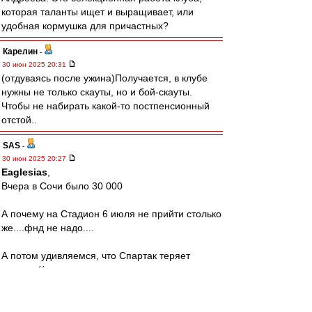
которая таланты ищет и выращивает, или
удобная кормушка для причастных?
Карелин
-
30 июн 2025 20:31
(отдуваясь после ужина)Получается, в клубе
нужны не только скауты, но и бой-скауты.
Чтобы не набирать какой-то постпенсионный
отстой..
SAS
-
30 июн 2025 20:27
Eaglesias
,
Вчера в Сочи было 30 000
А почему на Стадион 6 июля не прийти столько
же....фнд не надо....
А потом удивляемся, что Спартак теряет
зрителя((
Аааааа,дача же важнее?!