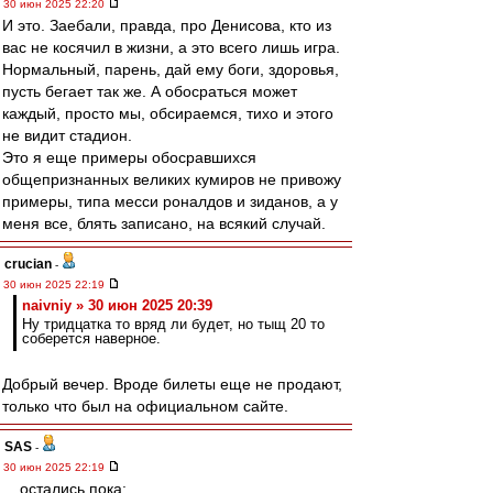
30 июн 2025 22:20
И это. Заебали, правда, про Денисова, кто из
вас не косячил в жизни, а это всего лишь игра.
Нормальный, парень, дай ему боги, здоровья,
пусть бегает так же. А обосраться может
каждый, просто мы, обсираемся, тихо и этого
не видит стадион.
Это я еще примеры обосравшихся
общепризнанных великих кумиров не привожу
примеры, типа месси роналдов и зиданов, а у
меня все, блять записано, на всякий случай.
crucian
-
30 июн 2025 22:19
naivniy » 30 июн 2025 20:39
Ну тридцатка то вряд ли будет, но тыщ 20 то
соберется наверное.
Добрый вечер. Вроде билеты еще не продают,
только что был на официальном сайте.
SAS
-
30 июн 2025 22:19
....остались пока: