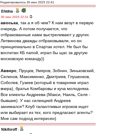
Редактировалось 30 июн 2025 22:41
Ehidna
-
30 июн 2025 22:31
авоська
, так а я об чем? К нам везут в первую
очередь. А потом получается, что
отбракованные нами выстреливают у других.
Литвинова дважды отбраковывали, но он
принципиально в Спартак хотел. Не был бы
воспитан КБ папой, играл бы щас за другую
московскую команду))
Авверс
, Пруцев, Умяров, Зобнин, Зиньковский,
Селихов, Максименко, Дмитриев, Глушенков,
Соболев, Гузиев (который в товарняке играл
вчера), братья Комбаровы и куча молодняка.
Все клиенты Андреева (Макси, Наиль, Селя -
бывшие). У нас селекцией Андреев
занимался? Клуб талантливых игроков ищет
или выбирает из тех, кого предлагают агенты?
Мне сам подход интересен)
Nikiforoff
-