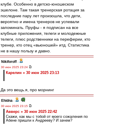
клубе. Особенно в детско-юношеском
эшелоне. Там такая тренерская ротация за
последние пару лет произошла, что дети,
вероятно и имена тренеров не успевали
запоминать. Пруфы - я подписан на все
клубные приложения, телеги и молодежные
телеги, плюс родственники на переферии, кто
тренер, кто отец «вьюношей» итд. Статистика
не в нашу пользу и давно.
Nikiforoff
-
30 июн 2025 23:24
Карелин » 30 июн 2025 23:13
Да это вещь.я, про морнинг
Ehidna
-
30 июн 2025 23:15
Авверс » 30 июн 2025 22:42
Скажи, как мы с тобой от моего сожаления по
Абене пришли к Андрееву? И зачем?