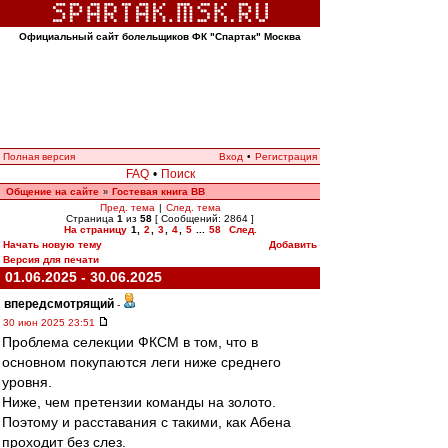
Официальный сайт болельщиков ФК "Спартак" Москва
Полная версия
Вход
•
Регистрация
FAQ
•
Поиск
Общение на сайте
Гостевая книга ВВ
»
Пред. тема
|
След. тема
Страница
1
из
58
[ Сообщений: 2864 ]
На страницу
1
,
2
,
3
,
4
,
5
...
58
След.
Начать новую тему
Добавить
Версия для печати
01.06.2025 - 30.06.2025
впередсмотрящий
-
30 июн 2025 23:51
Проблема селекции ФКСМ в том, что в
основном покупаются леги ниже среднего
уровня.
Ниже, чем претензии команды на золото.
Поэтому и расставания с такими, как Абена
проходит без слез.