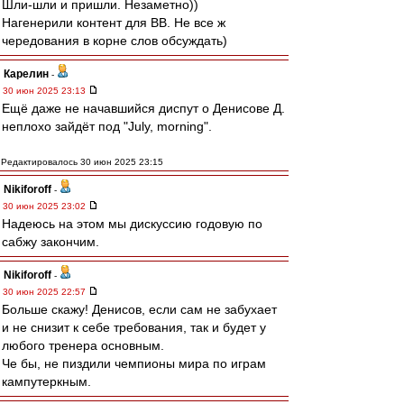
Шли-шли и пришли. Незаметно))
Нагенерили контент для ВВ. Не все ж
чередования в корне слов обсуждать)
Карелин
-
30 июн 2025 23:13
Ещё даже не начавшийся диспут о Денисове Д.
неплохо зайдёт под "July, morning".
Редактировалось 30 июн 2025 23:15
Nikiforoff
-
30 июн 2025 23:02
Надеюсь на этом мы дискуссию годовую по
сабжу закончим.
Nikiforoff
-
30 июн 2025 22:57
Больше скажу! Денисов, если сам не забухает
и не снизит к себе требования, так и будет у
любого тренера основным.
Че бы, не пиздили чемпионы мира по играм
кампутеркным.