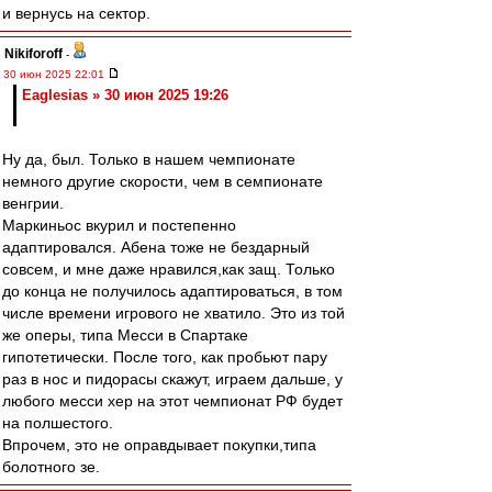
и вернусь на сектор.
Nikiforoff
-
30 июн 2025 22:01
Eaglesias » 30 июн 2025 19:26
Ну да, был. Только в нашем чемпионате
немного другие скорости, чем в семпионате
венгрии.
Маркиньос вкурил и постепенно
адаптировался. Абена тоже не бездарный
совсем, и мне даже нравился,как защ. Только
до конца не получилось адаптироваться, в том
числе времени игрового не хватило. Это из той
же оперы, типа Месси в Спартаке
гипотетически. После того, как пробьют пару
раз в нос и пидорасы скажут, играем дальше, у
любого месси хер на этот чемпионат РФ будет
на полшестого.
Впрочем, это не оправдывает покупки,типа
болотного зе.