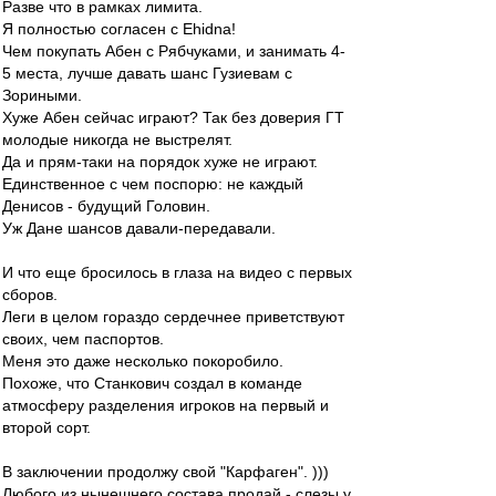
Разве что в рамках лимита.
Я полностью согласен с Ehidna!
Чем покупать Абен с Рябчуками, и занимать 4-
5 места, лучше давать шанс Гузиевам с
Зориными.
Хуже Абен сейчас играют? Так без доверия ГТ
молодые никогда не выстрелят.
Да и прям-таки на порядок хуже не играют.
Единственное с чем поспорю: не каждый
Денисов - будущий Головин.
Уж Дане шансов давали-передавали.
И что еще бросилось в глаза на видео с первых
сборов.
Леги в целом гораздо сердечнее приветствуют
своих, чем паспортов.
Меня это даже несколько покоробило.
Похоже, что Станкович создал в команде
атмосферу разделения игроков на первый и
второй сорт.
В заключении продолжу свой "Карфаген". )))
Любого из нынешнего состава продай - слезы у