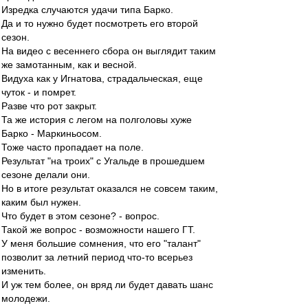
Изредка случаются удачи типа Барко.
Да и то нужно будет посмотреть его второй
сезон.
На видео с весеннего сбора он выглядит таким
же замотанным, как и весной.
Видуха как у Игнатова, страдальческая, еще
чуток - и помрет.
Разве что рот закрыт.
Та же история с легом на полголовы хуже
Барко - Маркиньосом.
Тоже часто пропадает на поле.
Результат "на троих" с Угальде в прошедшем
сезоне делали они.
Но в итоге результат оказался не совсем таким,
каким был нужен.
Что будет в этом сезоне? - вопрос.
Такой же вопрос - возможности нашего ГТ.
У меня большие сомнения, что его "талант"
позволит за летний период что-то всерьез
изменить.
И уж тем более, он вряд ли будет давать шанс
молодежи.