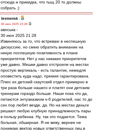
отсюда и прикидка, что тыщ 20 то должны
собрать ;)
bremensk
-
30 июн 2025 23:26
авоська -
30 июн 2025 21:28
Извиняюсь за то, что встреваю в неспешную
дискуссию, но смею обратить внимание на
некую поспешную позитивность в плане
приоритетов. Нет у нас никаких приоритетов
уже давно. Мешки давно отстроили на местах
простую вертикаль - есть талантик, немедля
оповестить куда надо, премия гарантирована.
Плюс их детский скаутский отдел примерно в
три раза больше нашего и платят они детским
тренерам гораздо больше. Наши пока что да,
питаются энтузиазмом к-б родителей, нас то до
сих пор любят везде, да. Но на местах деньги
решают любую клубную принадлежность пары
в пользу ребенка. Ну, так это подается. Тема
больная, обширная. Я не вижу, вернее не
понимаю вектор новых ответственных лиц в