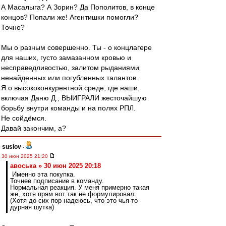
А Масалыга? А Зорин? Да Пополитов, в конце
концов? Попали же! Агентишки помогли?
Точно?
Мы о разным совершенно. Ты - о концлагере
для наших, густо замазанном кровью и
несправедливостью, залитом рыданиями
ненайденных или погубленных талантов.
Я о высококонкурентной среде, где наши,
включая Даню Д., ВЫИГРАЛИ жесточайшую
борьбу внутри команды и на полях РПЛ.
Не сойдёмся.
Давай закончим, а?
suslov
-
30 июн 2025 21:20
авоська » 30 июн 2025 20:18
Именно эта покупка.
Точнее подписание в команду.
Нормальная реакция. У меня примерно такая
же, хотя прям вот так не формулировал.
(Хотя до сих пор надеюсь, что это чья-то
дурная шутка)