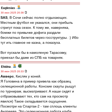
Eaglesias
-
30 июн 2025 20:38
SAS
, В Сочи сейчас полно отдыхающих.
Местным футбол не укакался, они прибыль
стригут пока сезон. К тому же, наверняка,
бомжи по привычке дофига раздали
бесплатных билетов через госструктуры. :) Ибо
тут ить главное не казна, а показуха.
Вот пускали бы в намоленую Тарасовку,
приехал бы даже из СПБ на товарняк.
Ehidna
-
30 июн 2025 20:33
Авверс
, Кисляк у коней.
Я Головина в пример привела как образец
селекционной работы. Конские скауты рыщут
по турнирам, высматривают. А наши сидят и
отбраковывают тех, кто сам на просмотр
явился) Такое складывается ощущение.
Посмотри на Спартак-2 - там сплошь клиенты
Андреева. Это селекционная работа клуба,