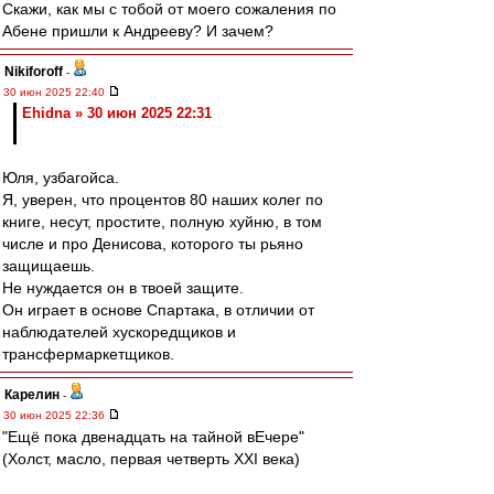
Скажи, как мы с тобой от моего сожаления по
Абене пришли к Андрееву? И зачем?
Nikiforoff
-
30 июн 2025 22:40
Ehidna » 30 июн 2025 22:31
Юля, узбагойса.
Я, уверен, что процентов 80 наших колег по
книге, несут, простите, полную хуйню, в том
числе и про Денисова, которого ты рьяно
защищаешь.
Не нуждается он в твоей защите.
Он играет в основе Спартака, в отличии от
наблюдателей хускоредщиков и
трансфермаркетщиков.
Карелин
-
30 июн 2025 22:36
"Ещё пока двенадцать на тайной вЕчере"
(Холст, масло, первая четверть XXI века)