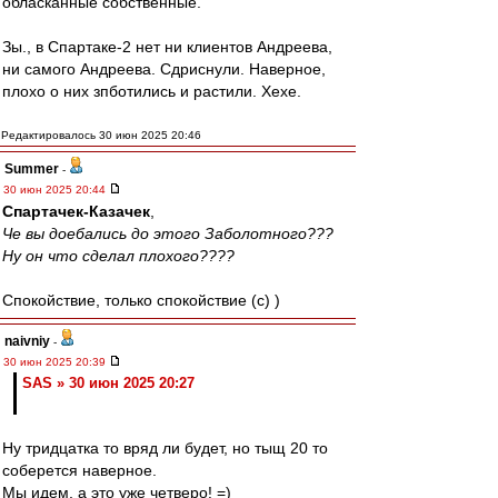
обласканные собственные.
Зы., в Спартаке-2 нет ни клиентов Андреева,
ни самого Андреева. Сдриснули. Наверное,
плохо о них зпботились и растили. Хехе.
Редактировалось 30 июн 2025 20:46
Summer
-
30 июн 2025 20:44
Спартачек-Казачек
,
Че вы доебались до этого Заболотного???
Ну он что сделал плохого????
Спокойствие, только спокойствие (c) )
naivniy
-
30 июн 2025 20:39
SAS » 30 июн 2025 20:27
Ну тридцатка то вряд ли будет, но тыщ 20 то
соберется наверное.
Мы идем, а это уже четверо! =)