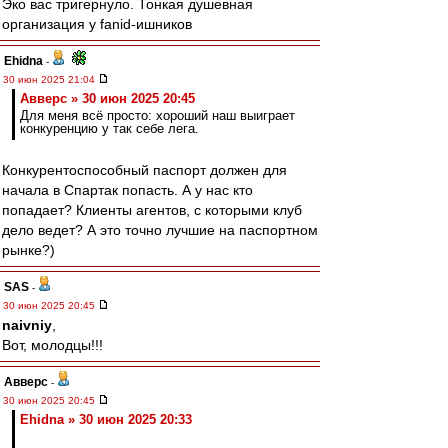
Эко вас тригернуло. Тонкая душевная
организация у fanid-ишников
Ehidna
-
30 июн 2025 21:04
Авверс » 30 июн 2025 20:45
Для меня всё просто: хороший наш выиграет
конкуренцию у так себе лега.
Конкурентоспособный паспорт должен для
начала в Спартак попасть. А у нас кто
попадает? Клиенты агентов, с которыми клуб
дело ведет? А это точно лучшие на паспортном
рынке?)
SAS
-
30 июн 2025 20:45
naivniy
,
Вот, молодцы!!!
Авверс
-
30 июн 2025 20:45
Ehidna » 30 июн 2025 20:33