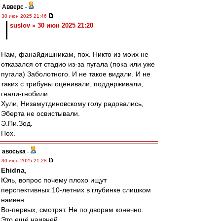
Авверс
-
30 июн 2025 21:46
suslov » 30 июн 2025 21:20
Нам, фанайдишникам, пох. Никто из моих не
отказался от стадио из-за пугала (пока или уже
пугала) Заболотного. И не такое видали. И не
таких с трибуны оценивали, поддерживали,
гнали-гнобили.
Хули, Низамутдиновскому голу радовались,
Эберта не освистывали.
Э.Пи.Зод.
Пох.
авоська
-
30 июн 2025 21:28
Ehidna
,
Юль, вопрос почему плохо ищут
перспективных 10-летних в глубинке слишком
наивен.
Во-первых, смотрят. Не по дворам конечно.
Это ещё наивней.