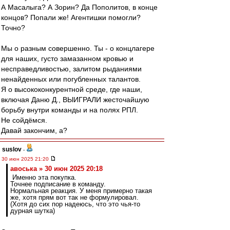
А Масалыга? А Зорин? Да Пополитов, в конце
концов? Попали же! Агентишки помогли?
Точно?
Мы о разным совершенно. Ты - о концлагере
для наших, густо замазанном кровью и
несправедливостью, залитом рыданиями
ненайденных или погубленных талантов.
Я о высококонкурентной среде, где наши,
включая Даню Д., ВЫИГРАЛИ жесточайшую
борьбу внутри команды и на полях РПЛ.
Не сойдёмся.
Давай закончим, а?
suslov
-
30 июн 2025 21:20
авоська » 30 июн 2025 20:18
Именно эта покупка.
Точнее подписание в команду.
Нормальная реакция. У меня примерно такая
же, хотя прям вот так не формулировал.
(Хотя до сих пор надеюсь, что это чья-то
дурная шутка)