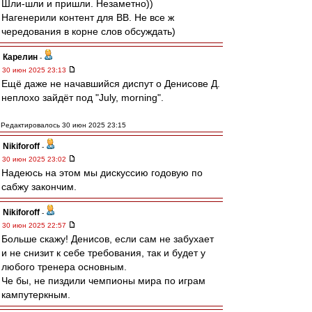
Шли-шли и пришли. Незаметно))
Нагенерили контент для ВВ. Не все ж
чередования в корне слов обсуждать)
Карелин
-
30 июн 2025 23:13
Ещё даже не начавшийся диспут о Денисове Д.
неплохо зайдёт под "July, morning".
Редактировалось 30 июн 2025 23:15
Nikiforoff
-
30 июн 2025 23:02
Надеюсь на этом мы дискуссию годовую по
сабжу закончим.
Nikiforoff
-
30 июн 2025 22:57
Больше скажу! Денисов, если сам не забухает
и не снизит к себе требования, так и будет у
любого тренера основным.
Че бы, не пиздили чемпионы мира по играм
кампутеркным.