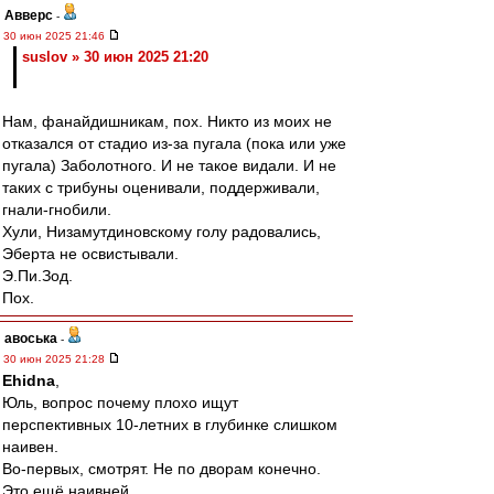
Авверс
-
30 июн 2025 21:46
suslov » 30 июн 2025 21:20
Нам, фанайдишникам, пох. Никто из моих не
отказался от стадио из-за пугала (пока или уже
пугала) Заболотного. И не такое видали. И не
таких с трибуны оценивали, поддерживали,
гнали-гнобили.
Хули, Низамутдиновскому голу радовались,
Эберта не освистывали.
Э.Пи.Зод.
Пох.
авоська
-
30 июн 2025 21:28
Ehidna
,
Юль, вопрос почему плохо ищут
перспективных 10-летних в глубинке слишком
наивен.
Во-первых, смотрят. Не по дворам конечно.
Это ещё наивней.