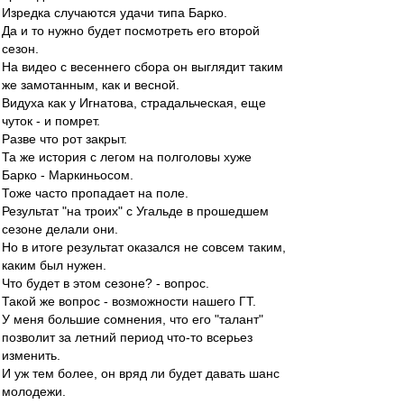
Изредка случаются удачи типа Барко.
Да и то нужно будет посмотреть его второй
сезон.
На видео с весеннего сбора он выглядит таким
же замотанным, как и весной.
Видуха как у Игнатова, страдальческая, еще
чуток - и помрет.
Разве что рот закрыт.
Та же история с легом на полголовы хуже
Барко - Маркиньосом.
Тоже часто пропадает на поле.
Результат "на троих" с Угальде в прошедшем
сезоне делали они.
Но в итоге результат оказался не совсем таким,
каким был нужен.
Что будет в этом сезоне? - вопрос.
Такой же вопрос - возможности нашего ГТ.
У меня большие сомнения, что его "талант"
позволит за летний период что-то всерьез
изменить.
И уж тем более, он вряд ли будет давать шанс
молодежи.