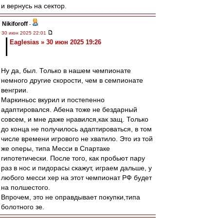
и вернусь на сектор.
Nikiforoff
-
30 июн 2025 22:01
Eaglesias » 30 июн 2025 19:26
Ну да, был. Только в нашем чемпионате
немного другие скорости, чем в семпионате
венгрии.
Маркиньос вкурил и постепенно
адаптировался. Абена тоже не бездарный
совсем, и мне даже нравился,как защ. Только
до конца не получилось адаптироваться, в том
числе времени игрового не хватило. Это из той
же оперы, типа Месси в Спартаке
гипотетически. После того, как пробьют пару
раз в нос и пидорасы скажут, играем дальше, у
любого месси хер на этот чемпионат РФ будет
на полшестого.
Впрочем, это не оправдывает покупки,типа
болотного зе.