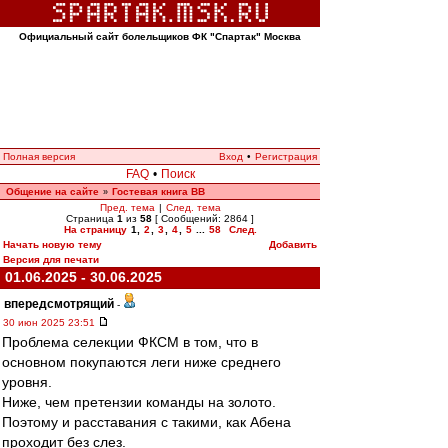
Официальный сайт болельщиков ФК "Спартак" Москва
Полная версия
Вход
•
Регистрация
FAQ
•
Поиск
Общение на сайте
Гостевая книга ВВ
»
Пред. тема
|
След. тема
Страница
1
из
58
[ Сообщений: 2864 ]
На страницу
1
,
2
,
3
,
4
,
5
...
58
След.
Начать новую тему
Добавить
Версия для печати
01.06.2025 - 30.06.2025
впередсмотрящий
-
30 июн 2025 23:51
Проблема селекции ФКСМ в том, что в
основном покупаются леги ниже среднего
уровня.
Ниже, чем претензии команды на золото.
Поэтому и расставания с такими, как Абена
проходит без слез.