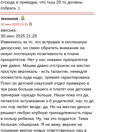
отсюда и прикидка, что тыщ 20 то должны
собрать ;)
bremensk
-
30 июн 2025 23:26
авоська -
30 июн 2025 21:28
Извиняюсь за то, что встреваю в неспешную
дискуссию, но смею обратить внимание на
некую поспешную позитивность в плане
приоритетов. Нет у нас никаких приоритетов
уже давно. Мешки давно отстроили на местах
простую вертикаль - есть талантик, немедля
оповестить куда надо, премия гарантирована.
Плюс их детский скаутский отдел примерно в
три раза больше нашего и платят они детским
тренерам гораздо больше. Наши пока что да,
питаются энтузиазмом к-б родителей, нас то до
сих пор любят везде, да. Но на местах деньги
решают любую клубную принадлежность пары
в пользу ребенка. Ну, так это подается. Тема
больная, обширная. Я не вижу, вернее не
понимаю вектор новых ответственных лиц в