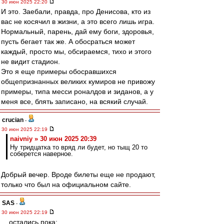
30 июн 2025 22:20
И это. Заебали, правда, про Денисова, кто из
вас не косячил в жизни, а это всего лишь игра.
Нормальный, парень, дай ему боги, здоровья,
пусть бегает так же. А обосраться может
каждый, просто мы, обсираемся, тихо и этого
не видит стадион.
Это я еще примеры обосравшихся
общепризнанных великих кумиров не привожу
примеры, типа месси роналдов и зиданов, а у
меня все, блять записано, на всякий случай.
crucian
-
30 июн 2025 22:19
naivniy » 30 июн 2025 20:39
Ну тридцатка то вряд ли будет, но тыщ 20 то
соберется наверное.
Добрый вечер. Вроде билеты еще не продают,
только что был на официальном сайте.
SAS
-
30 июн 2025 22:19
....остались пока: