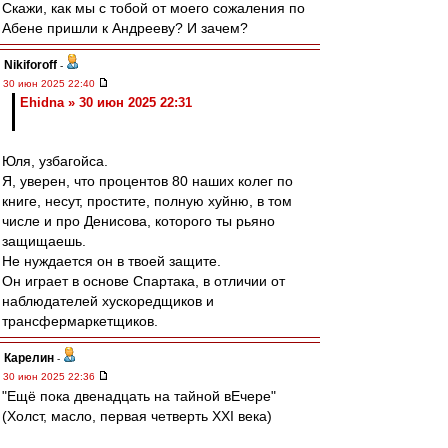
Скажи, как мы с тобой от моего сожаления по
Абене пришли к Андрееву? И зачем?
Nikiforoff
-
30 июн 2025 22:40
Ehidna » 30 июн 2025 22:31
Юля, узбагойса.
Я, уверен, что процентов 80 наших колег по
книге, несут, простите, полную хуйню, в том
числе и про Денисова, которого ты рьяно
защищаешь.
Не нуждается он в твоей защите.
Он играет в основе Спартака, в отличии от
наблюдателей хускоредщиков и
трансфермаркетщиков.
Карелин
-
30 июн 2025 22:36
"Ещё пока двенадцать на тайной вЕчере"
(Холст, масло, первая четверть XXI века)