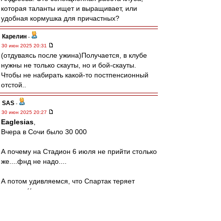
которая таланты ищет и выращивает, или
удобная кормушка для причастных?
Карелин
-
30 июн 2025 20:31
(отдуваясь после ужина)Получается, в клубе
нужны не только скауты, но и бой-скауты.
Чтобы не набирать какой-то постпенсионный
отстой..
SAS
-
30 июн 2025 20:27
Eaglesias
,
Вчера в Сочи было 30 000
А почему на Стадион 6 июля не прийти столько
же....фнд не надо....
А потом удивляемся, что Спартак теряет
зрителя((
Аааааа,дача же важнее?!