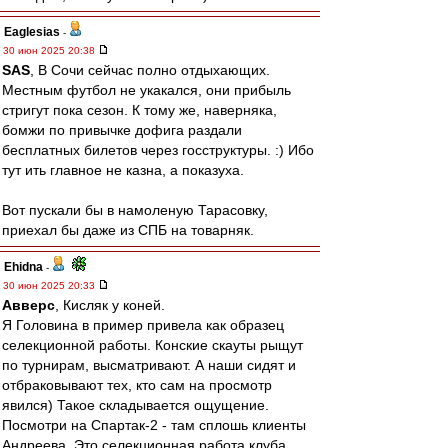
Eaglesias
-
30 июн 2025 20:38
SAS
, В Сочи сейчас полно отдыхающих.
Местным футбол не укакался, они прибыль
стригут пока сезон. К тому же, наверняка,
бомжи по привычке дофига раздали
бесплатных билетов через госструктуры. :) Ибо
тут ить главное не казна, а показуха.
Вот пускали бы в намоленую Тарасовку,
приехал бы даже из СПБ на товарняк.
Ehidna
-
30 июн 2025 20:33
Авверс
, Кисляк у коней.
Я Головина в пример привела как образец
селекционной работы. Конские скауты рыщут
по турнирам, высматривают. А наши сидят и
отбраковывают тех, кто сам на просмотр
явился) Такое складывается ощущение.
Посмотри на Спартак-2 - там сплошь клиенты
Андреева. Это селекционная работа клуба,