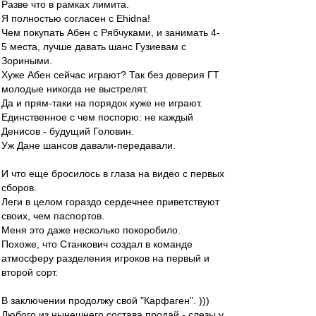
Разве что в рамках лимита.
Я полностью согласен с Ehidna!
Чем покупать Абен с Рябчуками, и занимать 4-
5 места, лучше давать шанс Гузиевам с
Зориными.
Хуже Абен сейчас играют? Так без доверия ГТ
молодые никогда не выстрелят.
Да и прям-таки на порядок хуже не играют.
Единственное с чем поспорю: не каждый
Денисов - будущий Головин.
Уж Дане шансов давали-передавали.
И что еще бросилось в глаза на видео с первых
сборов.
Леги в целом гораздо сердечнее приветствуют
своих, чем паспортов.
Меня это даже несколько покоробило.
Похоже, что Станкович создал в команде
атмосферу разделения игроков на первый и
второй сорт.
В заключении продолжу свой "Карфаген". )))
Любого из нынешнего состава продай - слезы у