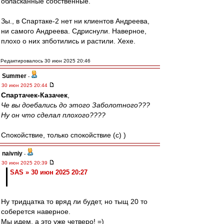
обласканные собственные.
Зы., в Спартаке-2 нет ни клиентов Андреева,
ни самого Андреева. Сдриснули. Наверное,
плохо о них зпботились и растили. Хехе.
Редактировалось 30 июн 2025 20:46
Summer
-
30 июн 2025 20:44
Спартачек-Казачек
,
Че вы доебались до этого Заболотного???
Ну он что сделал плохого????
Спокойствие, только спокойствие (c) )
naivniy
-
30 июн 2025 20:39
SAS » 30 июн 2025 20:27
Ну тридцатка то вряд ли будет, но тыщ 20 то
соберется наверное.
Мы идем, а это уже четверо! =)