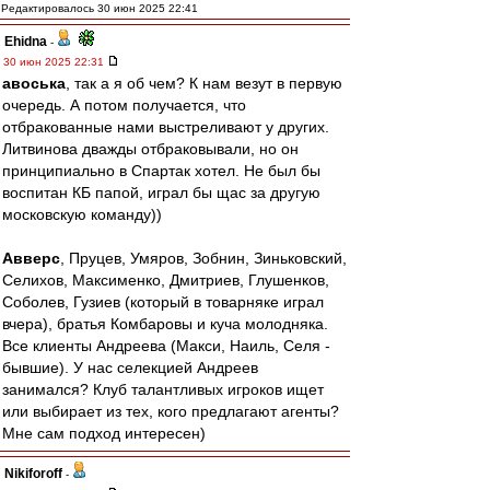
Редактировалось 30 июн 2025 22:41
Ehidna
-
30 июн 2025 22:31
авоська
, так а я об чем? К нам везут в первую
очередь. А потом получается, что
отбракованные нами выстреливают у других.
Литвинова дважды отбраковывали, но он
принципиально в Спартак хотел. Не был бы
воспитан КБ папой, играл бы щас за другую
московскую команду))
Авверс
, Пруцев, Умяров, Зобнин, Зиньковский,
Селихов, Максименко, Дмитриев, Глушенков,
Соболев, Гузиев (который в товарняке играл
вчера), братья Комбаровы и куча молодняка.
Все клиенты Андреева (Макси, Наиль, Селя -
бывшие). У нас селекцией Андреев
занимался? Клуб талантливых игроков ищет
или выбирает из тех, кого предлагают агенты?
Мне сам подход интересен)
Nikiforoff
-