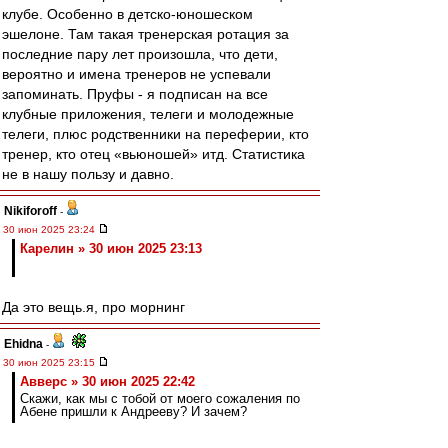
клубе. Особенно в детско-юношеском
эшелоне. Там такая тренерская ротация за
последние пару лет произошла, что дети,
вероятно и имена тренеров не успевали
запоминать. Пруфы - я подписан на все
клубные приложения, телеги и молодежные
телеги, плюс родственники на переферии, кто
тренер, кто отец «вьюношей» итд. Статистика
не в нашу пользу и давно.
Nikiforoff
-
30 июн 2025 23:24
Карелин » 30 июн 2025 23:13
Да это вещь.я, про морнинг
Ehidna
-
30 июн 2025 23:15
Авверс » 30 июн 2025 22:42
Скажи, как мы с тобой от моего сожаления по
Абене пришли к Андрееву? И зачем?