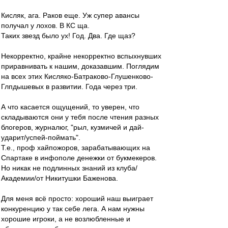
Кисляк, ага. Раков еще. Уж супер авансы
получал у лохов. В КС ща.
Таких звезд было ух! Год. Два. Где щаз?
Некорректно, крайне некорректно вспыхнувших
приравнивать к нашим, доказавшим. Поглядим
на всех этих Кисляко-Батраково-Глушенково-
Глпдышевых в развитии. Года через три.
А что касается ощущений, то уверен, что
складываются они у тебя после чтения разных
блогеров, журналюг, "рыл, кузмичей и дай-
ударит/успей-поймать".
Т.е., проф хайпожоров, зарабатывающих на
Спартаке в инфополе денежки от букмекеров.
Но никак не подлинных знаний из клуба/
Академии/от Никитушки Баженова.
Для меня всё просто: хороший наш выиграет
конкуренцию у так себе лега. А нам нужны
хорошие игроки, а не возлюбленные и