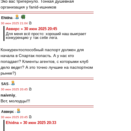
Эко вас тригернуло. Тонкая душевная
организация у fanid-ишников
Ehidna
-
30 июн 2025 21:04
Авверс » 30 июн 2025 20:45
Для меня всё просто: хороший наш выиграет
конкуренцию у так себе лега.
Конкурентоспособный паспорт должен для
начала в Спартак попасть. А у нас кто
попадает? Клиенты агентов, с которыми клуб
дело ведет? А это точно лучшие на паспортном
рынке?)
SAS
-
30 июн 2025 20:45
naivniy
,
Вот, молодцы!!!
Авверс
-
30 июн 2025 20:45
Ehidna » 30 июн 2025 20:33